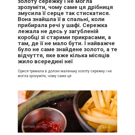
золоту сережку і не могла
зрозуміти, чому саме ця дрібниця
змусила її серце так стискатися.
Вона знайшла її в спальні, коли
прибирала речі у шафі. Сережка
лежала не десь у загубленій
коробці зі старими прикрасами, а
там, де її не мало бути. І найважче
було не саме знайдене золото, а те
відчуття, яке вже кілька місяців
жило всередині неї
Орися тримала в долоні маленьку золоту сережку і не
могла зрозуміти, чому саме ця
життєві історії
0