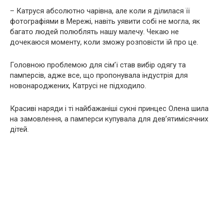
– Катруся абсолютно чарівна, але коли я ділилася її
фотографіями в Мережі, навіть уявити собі не могла, як
багато людей полюблять нашу малечу. Чекаю не
дочекаюся моменту, коли зможу розповісти їй про це.
Головною проблемою для сім’ї став вибір одягу та
памперсів, адже все, що пропонувала індустрія для
новонаpoджених, Катрусі не підходило.
Красиві наряди і ті найбажаніші сукні принцес Олена шила
на замовлення, а памперси купувала для дев’ятимісячних
дітей.