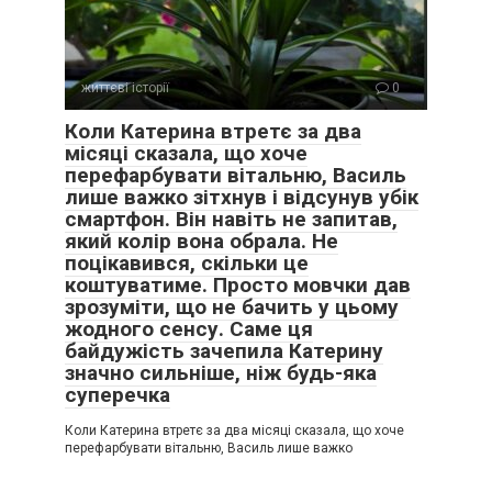
життєві історії
0
Коли Катерина втретє за два
місяці сказала, що хоче
перефарбувати вітальню, Василь
лише важко зітхнув і відсунув убік
смартфон. Він навіть не запитав,
який колір вона обрала. Не
поцікавився, скільки це
коштуватиме. Просто мовчки дав
зрозуміти, що не бачить у цьому
жодного сенсу. Саме ця
байдужість зачепила Катерину
значно сильніше, ніж будь-яка
суперечка
Коли Катерина втретє за два місяці сказала, що хоче
перефарбувати вітальню, Василь лише важко