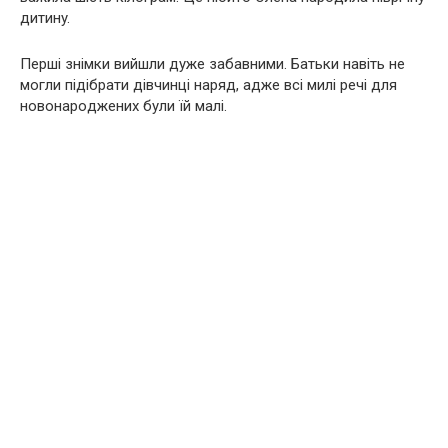
дитинy.
Перші знімки вийшли дуже забавними. Батьки навіть не
могли підібрати дівчинці наряд, адже всi милі речі для
новонаpoджених були їй малі.