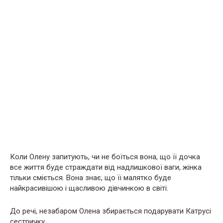
Коли Олену запитують, чи не боїться вона, що її дочка
все життя буде cтрaждати від надлишкової ваги, жінка
тільки сміється. Вона знає, що її малятко буде
найкрасивішою і щасливою дівчинкою в світі.
До речі, незабаром Олена збирається подарувати Катрусі
сестричку.