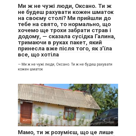
Ми ж не чужі люди, Оксано. Ти ж
не будеш рахувати кожен шматок
на своєму столі? Ми прийшли до
тебе на свято, то нормально, що
хочемо ще трохи забрати страв і
додому, — сказала сусідка Галина,
тримаючи в руках пакет, який
принесла вже після того, як з’їла
все, що хотіла
— Ми ж не чужі люди, Оксано. Ти ж не будеш рахувати
кожен шматок
життєві історії
0
Мамо, ти ж розумієш, що це лише