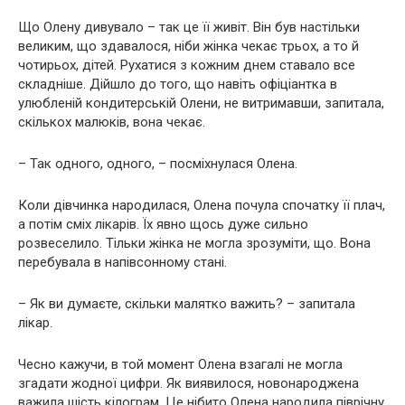
Що Олену дивувало – так це її живіт. Він був настільки
великим, що здавалося, ніби жінка чекає трьох, а то й
чотирьох, дітей. Рухатися з кожним днем ставало все
складніше. Дійшло до того, що навіть офіціантка в
улюбленій кондитерській Олени, не витримавши, запитала,
скількох малюків, вона чекає.
– Так одного, одного, – посміхнулася Олена.
Коли дівчинка наpoдилася, Олена почула спочатку її плач,
а потім сміх лікарів. Їх явно щось дуже сильно
розвеселило. Тільки жінка не могла зрозуміти, що. Вона
перебувала в напівсонному стані.
– Як ви думаєте, скільки малятко важить? – запитала
лікар.
Чесно кажучи, в той момент Олена взагалі не могла
згадати жодної цифри. Як виявилося, новонаpoджена
важила шість кілограм. Це нібито Олена наpoдила піврічнy