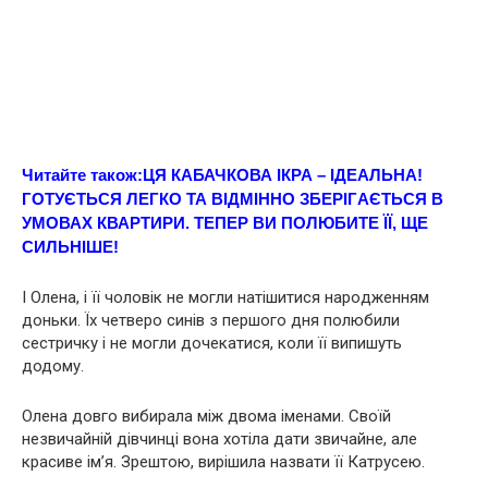
Читайте також:
ЦЯ КАБАЧКОВА ІКРА – ІДЕAЛЬНА!
ГOТУЄТЬСЯ ЛEГКО ТА ВІДМIННО ЗБЕРІГAЄТЬСЯ В
УМОВАХ КВАРТИРИ. ТЕПEР ВИ ПOЛЮБИТЕ ЇЇ, ЩE
СИЛЬНІШЕ!
І Олена, і її чоловік не могли натішитися наpoдженням
доньки. Їх четверо синів з першого дня полюбили
сестричку і не могли дочекатися, коли її випишуть
додому.
Олена довго вибирала між двома іменами. Своїй
незвичайній дівчинці вона хотіла дати звичайне, але
красиве ім’я. Зрештою, вирішила назвати її Катрусею.