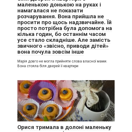
маленькою донькою на руках і
намагалася не показати
розчарування. Вона прийшла не
просити про щось надзвичайне. Їй
просто потрібна була допомога на
кілька годин, бо останнім часом
усе стало складніше. Але замість
звичного «звісно, приводи дітей»
вона почула зовсім інше
Марія довго не могла прийняти слова власної мами.
Вона стояла біля дверей її квартири
життєві історії
0
Орися тримала в долоні маленьку