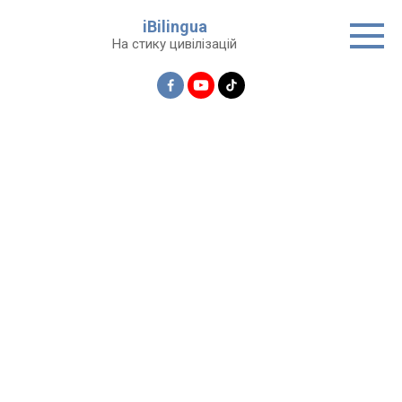
Перейти
iBilingua
до
На стику цивілізацій
вмісту