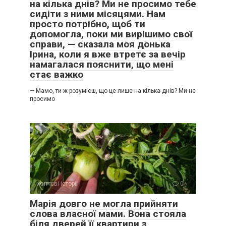
на кілька днів? Ми не просимо тебе
сидіти з ними місяцями. Нам
просто потрібно, щоб ти
допомогла, поки ми вирішимо свої
справи, — сказала моя донька
Ірина, коли я вже втретє за вечір
намагалася пояснити, що мені
стає важко
— Мамо, ти ж розумієш, що це лише на кілька днів? Ми не
просимо
життєві історії
0
Марія довго не могла прийняти
слова власної мами. Вона стояла
біля дверей її квартири з