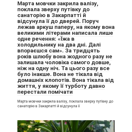
Марта мовчки закрила валізу,
поклала зверху путівку до
санаторію в Закарпатті й
відсунула її до дверей. Поруч
лежав аркуш паперу, на якому вона
великими літерами написала лише
одне речення: «Їжа в
холодильнику на два дні. Далі
впораєшся сам». За тридцять
років шлюбу вона жодного разу не
залишала чоловіка самого довше,
ніж на одну ніч. Та цього разу все
було інакше. Вона не тікала від
домашніх клопотів. Вона тікала від
життя, у якому її турботу давно
перестали помічати
Марта мовчки закрила валізу, поклала зверху путівку до
санаторію в Закарпатті й відсунула її