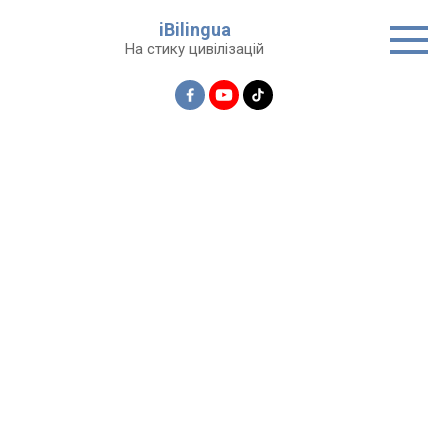
Перейти
iBilingua
до
На стику цивілізацій
вмісту