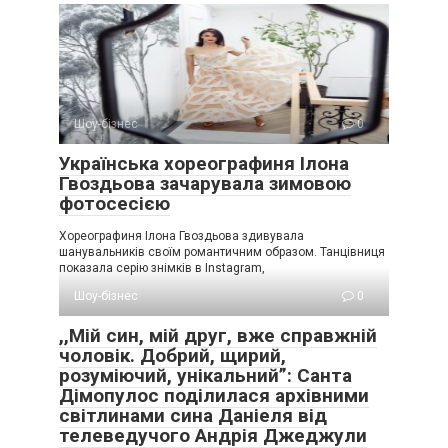
Шоу-бізнес
0
Українська хореографиня Ілона
Гвоздьова зачарувала зимовою
фотосесією
Хореографиня Ілона Гвоздьова здивувала
шанувальників своїм романтичним образом. Танцівниця
показала серію знімків в Instagram,
Шоу-бізнес
0
,,Мій син, мій друг, вже справжній
чоловік. Добрий, щирий,
розуміючий, унікальний”: Санта
Дімопулос поділилася архівними
світлинами сина Даніеля від
телеведучого Андрія Джеджули