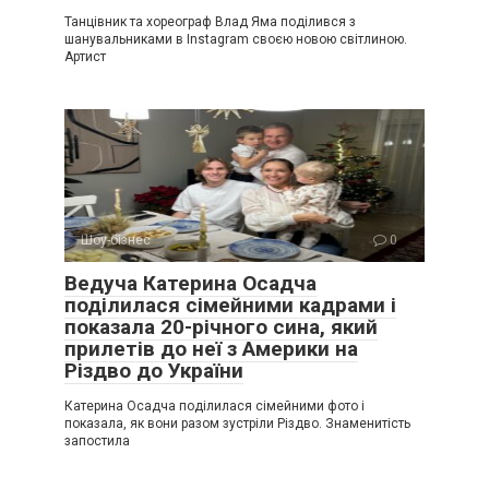
Танцівник та хореограф Влад Яма поділився з
шанувальниками в Instagram своєю новою світлиною.
Артист
Шоу-бізнес
0
Ведуча Катерина Осадча
поділилася сімейними кадрами і
показала 20-річного сина, який
прилетів до неї з Америки на
Різдво до України
Катерина Осадча поділилася сімейними фото і
показала, як вони разом зустріли Різдво. Знаменитість
запостила