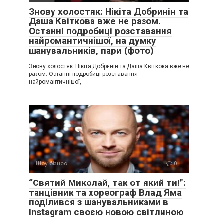
Знову холостяк: Нікіта Добринін та
Даша Квіткова вже не разом.
Останні подробиці розставання
найромантичнішої, на думку
шанувальників, пари (фото)
Знову холостяк: Нікіта Добринін та Даша Квіткова вже не
разом. Останні подробиці розставання
найромантичнішої,
Шоу-бізнес
0
“Святий Миколай, так от який ти!”:
танцівник та хореограф Влад Яма
поділився з шанувальниками в
Instagram своєю новою світлиною