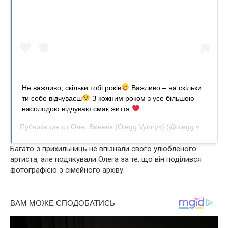
Не важливо, скільки тобі років
Важливо – на скільки
ти себе відчуваєш
З кожним роком з усе більшою
насолодою відчуваю смак життя
Публикация от
Олег Винник (Olegg Vynnyk)
(@olegg.vynnyk)
3
Багато з прихильниць не впізнали свого улюбленого
артиста, але подякували Олега за те, що він поділився
фотографією з сімейного архіву.