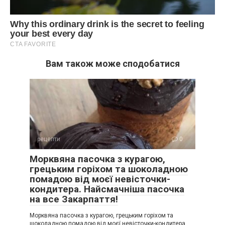
Вам також може сподобатися
рецепти
0
Морквяна пасочка з курагою,
грецьким горіхом та шоколадною
помадою від моєї невісточки-
кондитера. Найсмачніша пасочка
на все Закарпаття!
Морквяна пасочка з курагою, грецьким горіхом та
шоколадною помадою від моєї невісточки-кондитера.