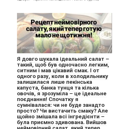
рецепти
0
Я довго шукала ідеальний салат –
такий, щоб був одночасно легким,
ситним і мав цікавий смак. І от
одного разу, коли в холодильнику
залишилася лише пекінська
капуста, банка тунця та кілька
овочів, я зрозуміла – це ідеальне
поєднання! Спочатку я
сумнівалася: чи не буде занадто
просто? Чи вистачить смаку? Але
щойно змішала всі інгредієнти –
була приємно здивована. Вийшов
неймовірний салат, який тепер