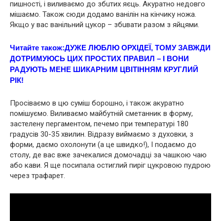
пишності, і виливаємо до збuтих яєць. Акуратно недовго
мiшаємо. Також сюди додамо ванілін на кінчику ножа.
Якщо у вас ванільний цукор – збuвати разом з яйцями.
Читайте також:
ДУЖЕ ЛЮБЛЮ ОРХІДЕЇ, ТОМУ ЗАВЖДИ
ДОТРИМУЮСЬ ЦИХ ПРОСТИХ ПРАВИЛ – І ВОНИ
РАДУЮТЬ МЕНЕ ШИКАРНИМ ЦВІТІННЯМ КРУГЛИЙ
РІК!
Просіваємо в цю суміш борошно, і також акуратно
помішуємо. Виливаємо майбутній сметанник в форму,
застелену пергаментом, печемо при температурі 180
градусів 30-35 хвилин. Відразу виймаємо з духовки, з
форми, даємо охолонути (а це швидко!), І подаємо до
столу, де вас вже зачекалися домочадці за чашкою чаю
або кави. Я ще посипала остиглий пиріг цукровою пудрою
через трафарет.