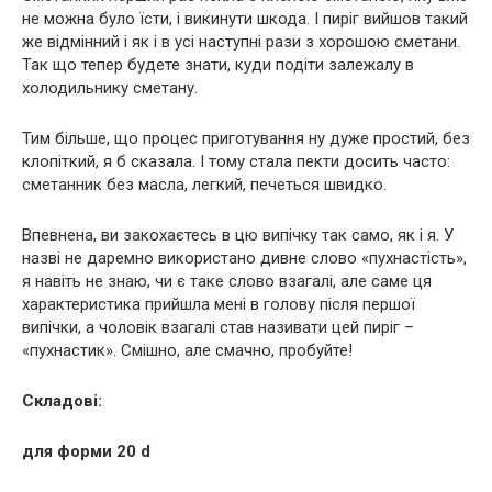
не можна було їсти, і викинути шкода. І пиріг вийшов такий
же відмінний і як і в усі наступні рази з хорошою сметани.
Так що тепер будете знати, куди подіти залежалу в
холодильнику сметану.
Тим більше, що процес приготування ну дуже простий, без
клопіткий, я б сказала. І тому стала пекти досить часто:
сметанник без масла, легкий, печеться швидко.
Впевнена, ви закохаєтесь в цю випічку так само, як і я. У
назві не даремно використано дивне слово «пухнастість»,
я навіть не знаю, чи є таке слово взагалі, але саме ця
характеристика прийшла мені в голову після першої
випічки, а чоловік взагалі став називати цей пиріг –
«пухнастик». Смішно, але смачно, пробуйте!
Складові:
для форми 20 d