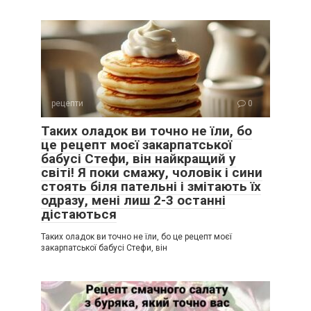
рецепти
0
Таких оладок ви точно не їли, бо
це рецепт моєї закарпатської
бабусі Стефи, він найкращий у
світі! Я поки смажу, чоловік і сини
стоять біля пательні і змітають їх
одразу, мені лиш 2-3 останні
дістаються
Таких оладок ви точно не їли, бо це рецепт моєї
закарпатської бабусі Стефи, він