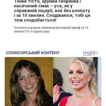
Тонке тісто, хрумка скоринка і
насичений смак – усе, як у
справжній піцерії, але без клопоту
і за 10 хвилин. Сподіваюся, тобі це
теж сподобається!
Ти колись відчував справжній кулінарний тріумф за 10
хвилин? От і я одного разу