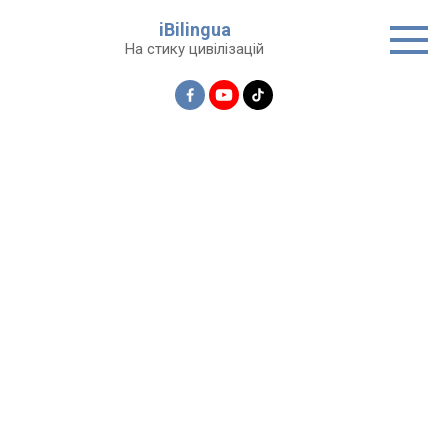
Перейти
iBilingua
до
На стику цивілізацій
вмісту