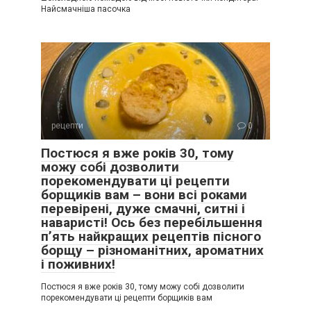
Найсмачніша пасочка
рецепти
0
Постюся я вже років 30, тому
можу собі дозволити
порекомендувати ці рецепти
борщиків вам – вони всі роками
перевірені, дуже смачні, ситні і
наваристі! Ось без перебільшення
п’ять найкращих рецептів пісного
борщу – різноманітних, ароматних
і поживних!
Постюся я вже років 30, тому можу собі дозволити
порекомендувати ці рецепти борщиків вам