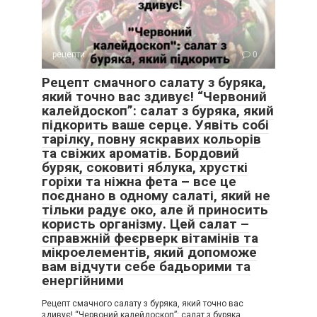
рецепти
0
Рецепт смачного салату з буряка,
який точно вас здивує! “Червоний
калейдоскоп”: салат з буряка, який
підкорить ваше серце. Уявіть собі
тарілку, повну яскравих кольорів
та свіжих ароматів. Бордовий
буряк, соковиті яблука, хрусткі
горіхи та ніжна фета – все це
поєднано в одному салаті, який не
тільки радує око, але й приносить
користь організму. Цей салат –
справжній феєрверк вітамінів та
мікроелементів, який допоможе
вам відчути себе бадьорими та
енергійними
Рецепт смачного салату з буряка, який точно вас
здивує! “Червоний калейдоскоп”: салат з буряка,