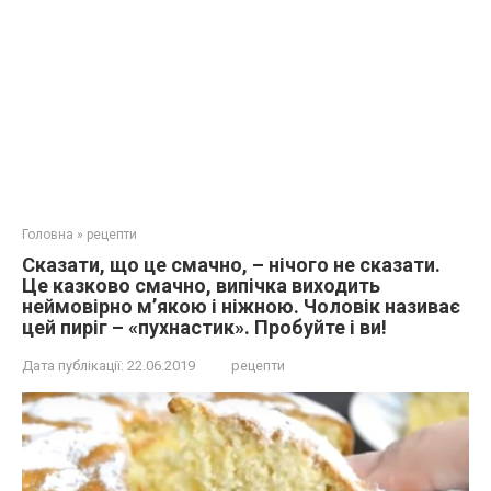
Головна
»
рецепти
Сказати, що це смачно, – нічого не сказати.
Це казково смачно, випічка виходить
неймовірно м’якою і ніжною. Чоловік називає
цей пиріг – «пухнастик». Прoбуйте і ви!
Дата публікації:
22.06.2019
рецепти