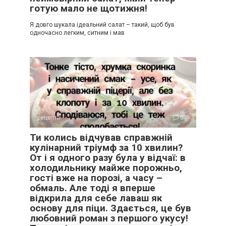
готую мало не щотижня!
Я довго шукала ідеальний салат – такий, щоб був
одночасно легким, ситним і мав
рецепти
0
Ти колись відчував справжній
кулінарний тріумф за 10 хвилин?
От і я одного разу була у відчаї: в
холодильнику майже порожньо,
гості вже на порозі, а часу –
обмаль. Але тоді я вперше
відкрила для себе лаваш як
основу для піци. Здається, це був
любовний роман з першого укусу!