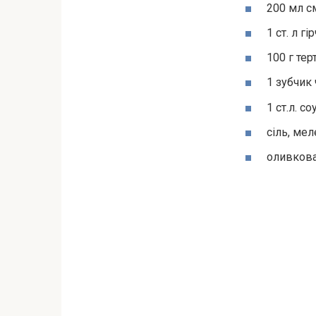
200 мл с
1 ст. л гі
100 г тер
1 зубчик
1 ст.л. с
сіль, ме
оливкова