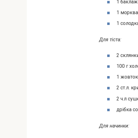
1 баклаж
1 морква
1 солодк
Для тіста:
2 склянк
100 г хо
1 жовток
2 ст.л. 
2 ч.л суш
дрібка со
Для начинки: