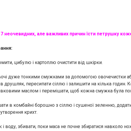
:
7 неочевидних, але важливих причин їсти петрушку кож
ання:
омити, цибулю і картоплю очистити від шкірки.
 овочі дуже тонкими смужками за допомогою овочечистки аб
 друшляк, пересипати сіллю і залишити на кілька годин. Ко
ивковими маслом і перемішати, щоб кожна смужка була по
ішати в комбайні борошно з сіллю і сушеної зеленню, дода
 утворення крихт.
 і воду, збивати, поки маса не почне збиратися навколо ножі