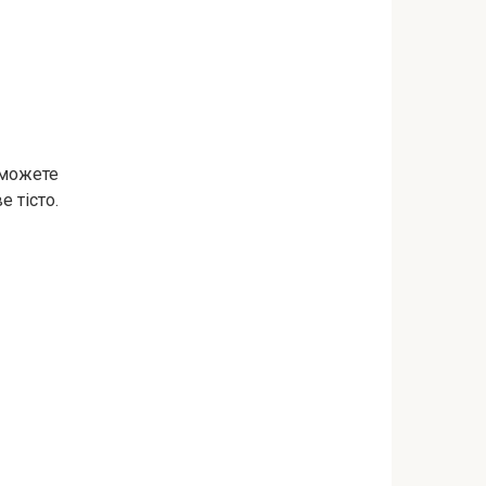
 можете
 тісто.