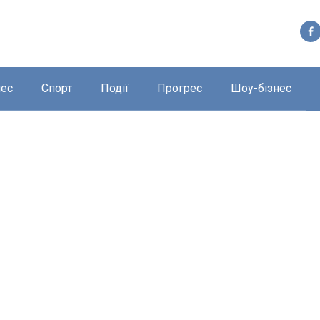
нес
Спорт
Події
Прогрес
Шоу-бізнес