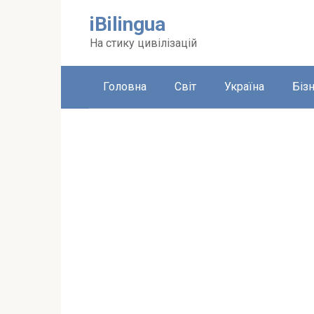
Перейти
iBilingua
до
вмісту
На стику цивілізацій
Головна
Світ
Україна
Біз