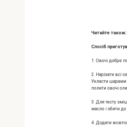
Читайте також
Спосіб приготув
1. Овочі добре п
2. Нарізати всі
Укласти шарами в
полити овочі ол
3. Для тесту зм
масло і збити до
4. Додати жовток