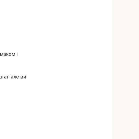
смаком і
тат, але ви