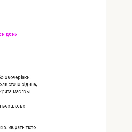
ен день
о овочерізки.
ли стече рідина,
крита маслом.
ти вершкове
в. Зібрати тісто