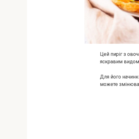
Цей пиріг з ово
яскравим видом
Для його начинки
можете змінюват