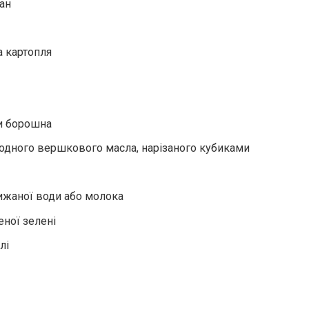
ан
а картопля
и борошна
лодного вершкового масла, нарізаного кубиками
крижаної води або молока
еної зелені
лі