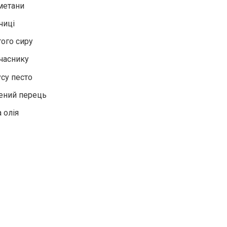
метани
рчиці
того сиру
 часнику
оусу песто
лений перець
 олія