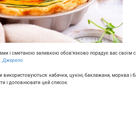
чами і сметаною заливкою обов’язково порадує вас своїм 
.
Джерело
 використовуються: кабачки, цукіні, баклажани, морква і ба
и і доповнювати цей список.