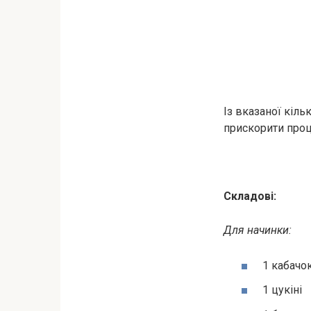
Із вказаної кіль
прискорити проц
Складові:
Для начинки:
1 кабачо
1 цукіні