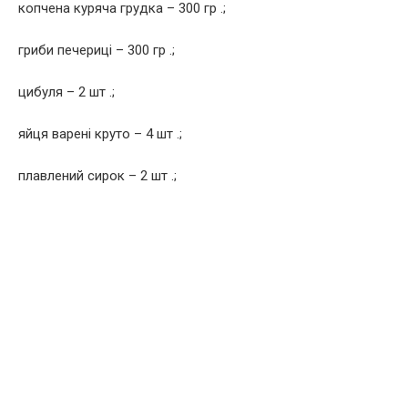
копчена куряча грyдка – 300 гр .;
гриби печериці – 300 гр .;
цибуля – 2 шт .;
яйця варені круто – 4 шт .;
плавлений сирок – 2 шт .;