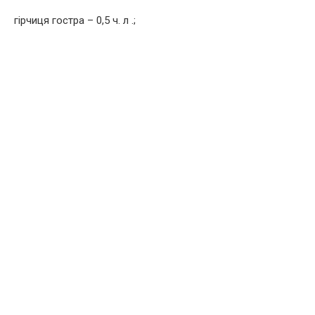
гірчиця гостра – 0,5 ч. л .;