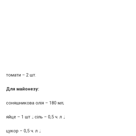
томати – 2 шт.
Для майонезу:
соняшникова олія – ​​180 мл;
яйце – 1 шт .; сіль – 0,5 ч. л .;
цукор – 0,5 ч. л .;