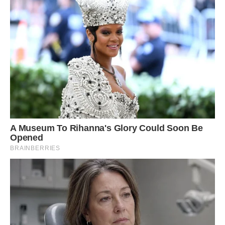
Поставте салат в холодильник на 1 годину, щоб
гарненько просочився.
Наріжте помідори невеликими шматочками. Дістаньте з
холодильника салат і прикрасьте нарізаними помідорами.
Салат готовий. Смачного!
Щоб зробити смачний салат з куркою і грибами більш
корисним, спробуйте замість звичайного майонезу
використовувати домашній. Натуральний, без шкідливих
добавок і консервантів, він подарує салату особливий
шарм.
Салат «Коханий чоловік» з копченою грудкою зникає із
столу першим. Готувати його легко, а результат – просто
бомба!