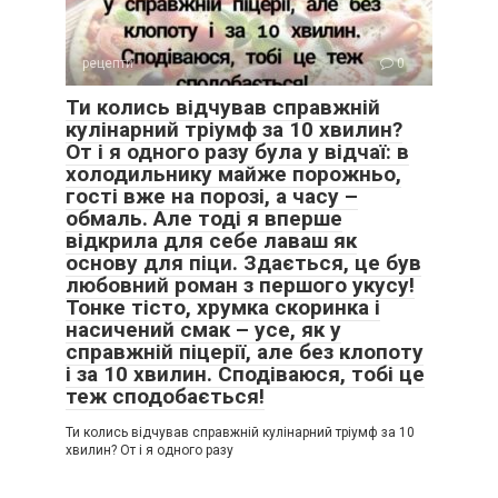
рецепти
0
Ти колись відчував справжній
кулінарний тріумф за 10 хвилин?
От і я одного разу була у відчаї: в
холодильнику майже порожньо,
гості вже на порозі, а часу –
обмаль. Але тоді я вперше
відкрила для себе лаваш як
основу для піци. Здається, це був
любовний роман з першого укусу!
Тонке тісто, хрумка скоринка і
насичений смак – усе, як у
справжній піцерії, але без клопоту
і за 10 хвилин. Сподіваюся, тобі це
теж сподобається!
Ти колись відчував справжній кулінарний тріумф за 10
хвилин? От і я одного разу