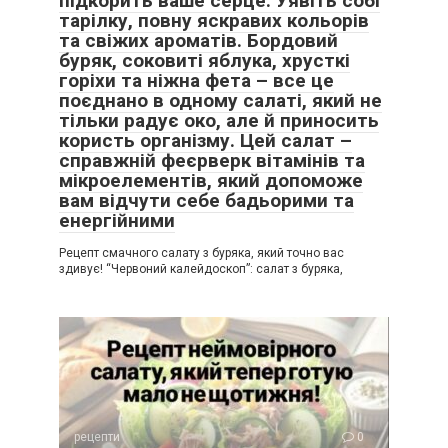
підкорить ваше серце. Уявіть собі
тарілку, повну яскравих кольорів
та свіжих ароматів. Бордовий
буряк, соковиті яблука, хрусткі
горіхи та ніжна фета – все це
поєднано в одному салаті, який не
тільки радує око, але й приносить
користь організму. Цей салат –
справжній феєрверк вітамінів та
мікроелементів, який допоможе
вам відчути себе бадьорими та
енергійними
Рецепт смачного салату з буряка, який точно вас
здивує! “Червоний калейдоскоп”: салат з буряка,
рецепти
0