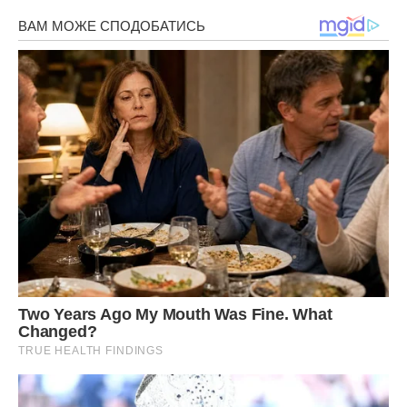
Викладайте його шарами: гриби, половина яєчно-сирної
суміші, куряче філе, решта суміші з яєць і сиру.