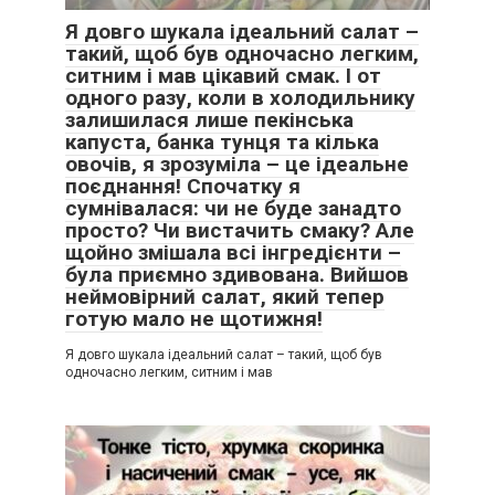
Я довго шукала ідеальний салат –
такий, щоб був одночасно легким,
ситним і мав цікавий смак. І от
одного разу, коли в холодильнику
залишилася лише пекінська
капуста, банка тунця та кілька
овочів, я зрозуміла – це ідеальне
поєднання! Спочатку я
сумнівалася: чи не буде занадто
просто? Чи вистачить смаку? Але
щойно змішала всі інгредієнти –
була приємно здивована. Вийшов
неймовірний салат, який тепер
готую мало не щотижня!
Я довго шукала ідеальний салат – такий, щоб був
одночасно легким, ситним і мав