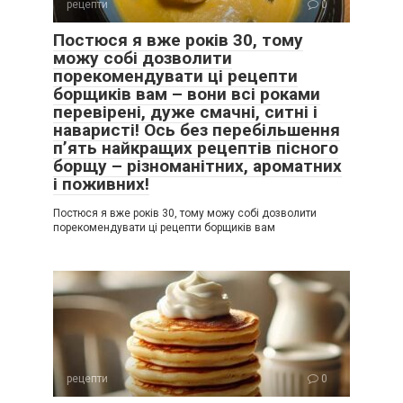
рецепти
0
Постюся я вже років 30, тому
можу собі дозволити
порекомендувати ці рецепти
борщиків вам – вони всі роками
перевірені, дуже смачні, ситні і
наваристі! Ось без перебільшення
п’ять найкращих рецептів пісного
борщу – різноманітних, ароматних
і поживних!
Постюся я вже років 30, тому можу собі дозволити
порекомендувати ці рецепти борщиків вам
рецепти
0