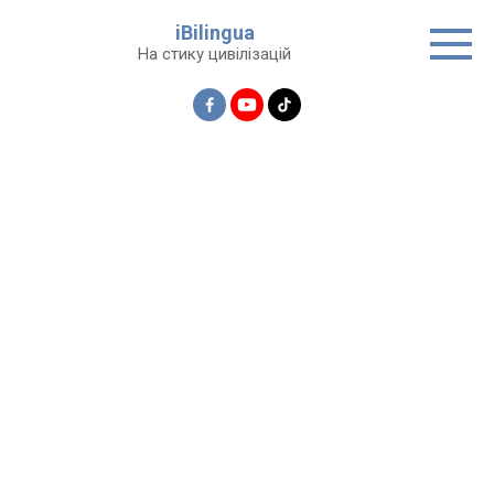
Перейти
iBilingua
до
На стику цивілізацій
вмісту