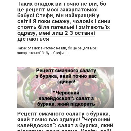
Таких оладок ви точно не їли, бо
це рецепт моєї закарпатської
бабусі Стефи, він найкращий у
світі! Я поки смажу, чоловік і сини
стоять біля пательні і змітають їх
одразу, мені лиш 2-3 останні
дістаються
Таких оладок ви точно не їли, бо це рецепт моєї
закарпатської бабусі Стефи, він
рецепти
0
Рецепт смачного салату з буряка,
який точно вас здивує! “Червоний
калейдоскоп”: салат з буряка, який