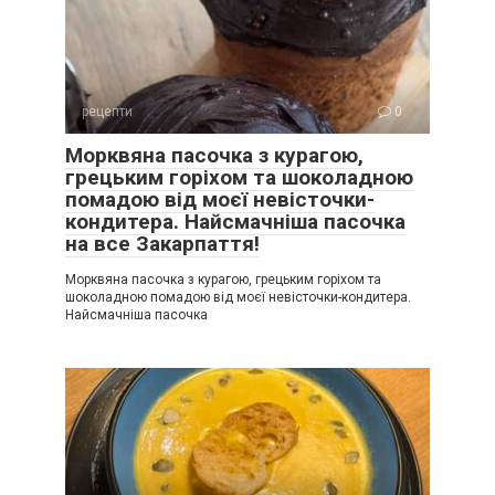
рецепти
0
Морквяна пасочка з курагою,
грецьким горіхом та шоколадною
помадою від моєї невісточки-
кондитера. Найсмачніша пасочка
на все Закарпаття!
Морквяна пасочка з курагою, грецьким горіхом та
шоколадною помадою від моєї невісточки-кондитера.
Найсмачніша пасочка