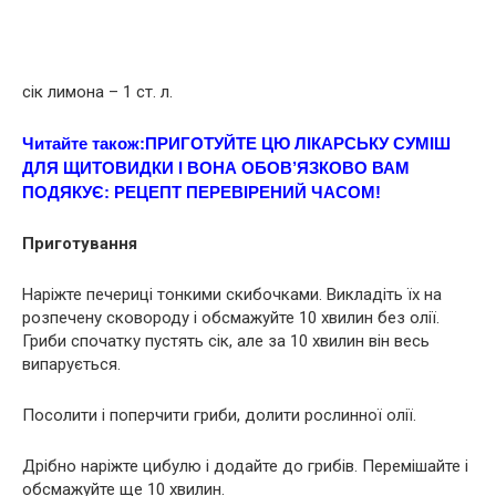
сік лимона – 1 ст. л.
Читайте також:
ПРИГОТУЙТЕ ЦЮ ЛІКАРCЬКУ СУМIШ
ДЛЯ ЩИТOВИДКИ І ВОНА ОБОВ’ЯЗКОВО ВАМ
ПОДЯКУЄ: РEЦЕПТ ПЕРЕВІРЕНИЙ ЧАCОМ!
Приготування
Наріжте печериці тонкими скибочками. Викладіть їх на
розпечену сковороду і обсмажуйте 10 хвилин без олії.
Гриби спочатку пустять сік, але за 10 хвилин він весь
випарується.
Посолити і поперчити гриби, долити рослинної олії.
Дрібно наріжте цибулю і додайте до грибів. Перемішайте і
обсмажуйте ще 10 хвилин.