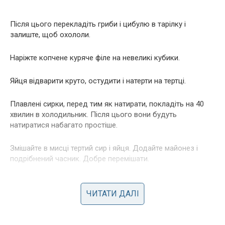
Після цього перекладіть гриби і цибулю в тарілку і
залиште, щоб охололи.
Наріжте копчене куряче філе на невеликі кубики.
Яйця відварити круто, остудити і натерти на тертці.
Плавлені сирки, перед тим як натирати, покладіть на 40
хвилин в холодильник. Після цього вони будуть
натиратися набагато простіше.
Змішайте в мисці тертий сир і яйця. Додайте майонез і
подрібнений часник. Добре перемішати.
Прийшов час збирати салат.
ЧИТАТИ ДАЛІ