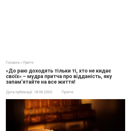
Головна
»
Притчі
«До раю доходять тільки ті, хто не кидає
своїх» – мудра притча про відданість, яку
запам’ятайте на все життя!
Дата публікації:
18.06.2020
Притчі