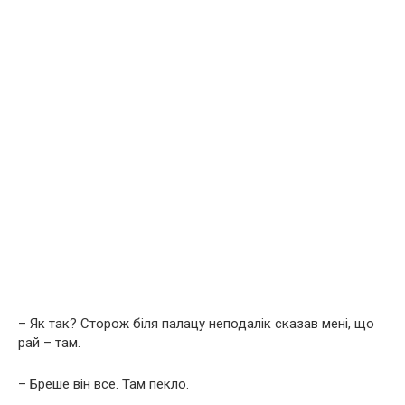
– Як так? Сторож біля палацу неподалік сказав мені, що
рай – там.
– Бреше він все. Там пекло.