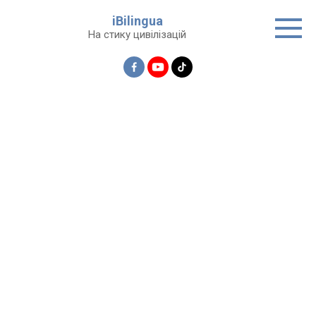
Перейти
iBilingua
до
На стику цивілізацій
вмісту