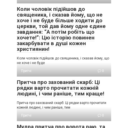
Коли чоловік підійшов до
священика, і сказав йому, що не
хоче і не буде більше ходити до
церкви, той дав йому одне єдине
завдання: “А потім робіть що
хочете!”: Цю історію повинен
закарбувати в душі кожен
християнин!
Коли чоловік підійшов до священика, і сказав йому, що
не хоче і не буде
Притчі
0
Притча про захований скарб: Ці
рядки варто прочитати кожній
людині, і чим раніше, тим краще!
Притча про захований скарб: Ці рядки варто прочитати
кожній людині, і чим раніше, тим
Притчі
0
Мудра притча про ворота раю, та