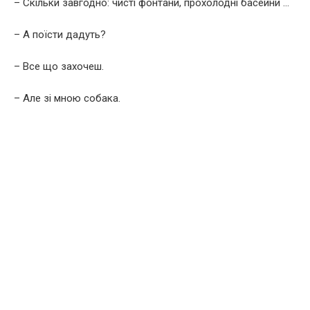
– Скільки завгодно: чисті фонтани, прохолодні басейни …
– А поїсти дадуть?
– Все що захочеш.
– Але зі мною собака.