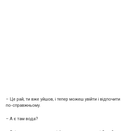
– Це рай, ти вже уйшов, і тепер можеш увійти і відпочити
по-справжньому.
– А є там вода?