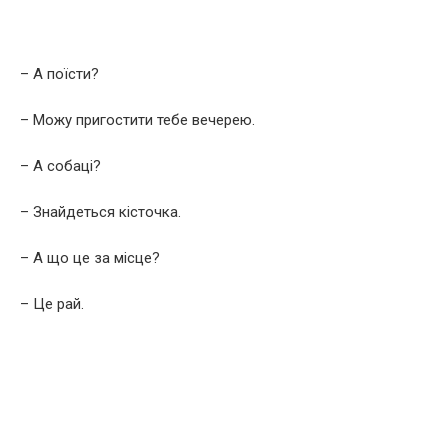
– А поїсти?
– Можу пригостити тебе вечерею.
– А собаці?
– Знайдеться кісточка.
– А що це за місце?
– Це рай.