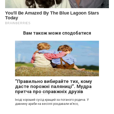
Вам також може сподобатися
Притчі
0
“Правильно вибирайте тих, кому
дасте порожні паляниці”. Мудра
притча про справжніх друзів
Іноді хороший сусід кращий за поганого родича. У
давнину араби на весіллі роздавали м’ясо,