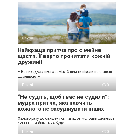
Притчі
0
Найкраща притча про сімейне
щастя. Її варто прочитати кожній
дружині!
– Не виходь за нього заміж. З ним ти ніколи не станеш
щасливою, –
Притчі
0
“Не судіть, щоб і вас не судили”:
мудра притча, яка навчить
кожного не засуджувати інших
Одного разу до священика підійшов молодий хлопець і
сказав: – Я більше не буду
Притчі
0