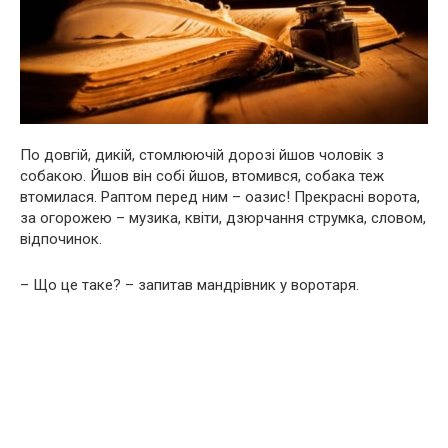
По довгій, дикій, стомлюючій дорозі йшов чоловік з
собакою. Йшов він собі йшов, втомився, собака теж
втомилася. Раптом перед ним – оазис! Прекрасні ворота,
за огорожею – музика, квіти, дзюрчання струмка, словом,
відпочинок.
– Що це таке? – запитав мандрівник у воротаря.