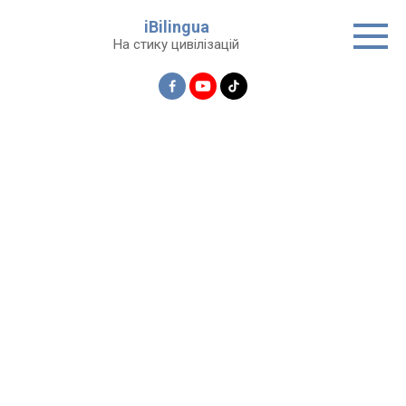
Перейти
iBilingua
до
На стику цивілізацій
вмісту