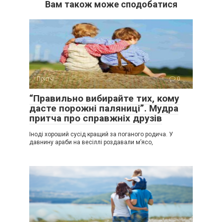
Вам також може сподобатися
Притчі
0
“Правильно вибирайте тих, кому
дасте порожні паляниці”. Мудра
притча про справжніх друзів
Іноді хороший сусід кращий за поганого родича. У
давнину араби на весіллі роздавали м’ясо,