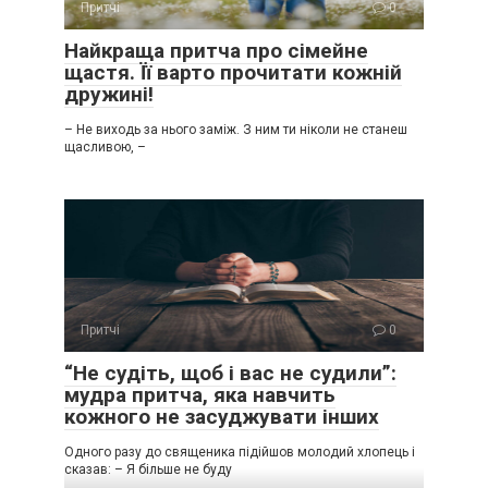
Притчі
0
Найкраща притча про сімейне
щастя. Її варто прочитати кожній
дружині!
– Не виходь за нього заміж. З ним ти ніколи не станеш
щасливою, –
Притчі
0
“Не судіть, щоб і вас не судили”:
мудра притча, яка навчить
кожного не засуджувати інших
Одного разу до священика підійшов молодий хлопець і
сказав: – Я більше не буду