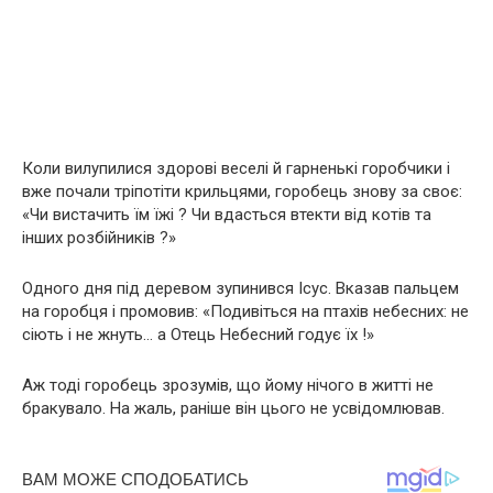
Коли вилупилися здорові веселі й гарненькі горобчики і
вже почали тріпотіти крильцями, горобець знову за своє:
«Чи вистачить їм їжі ? Чи вдасться втекти від котів та
інших розбійників ?»
Одного дня під деревом зупинився Ісус. Вказав пальцем
на горобця і промовив: «Подивіться на птахів небесних: не
сіють і не жнуть… а Отець Небесний годує їх !»
Аж тоді горобець зрозумів, що йому нічого в житті не
бракувало. На жаль, раніше він цього не усвідомлював.