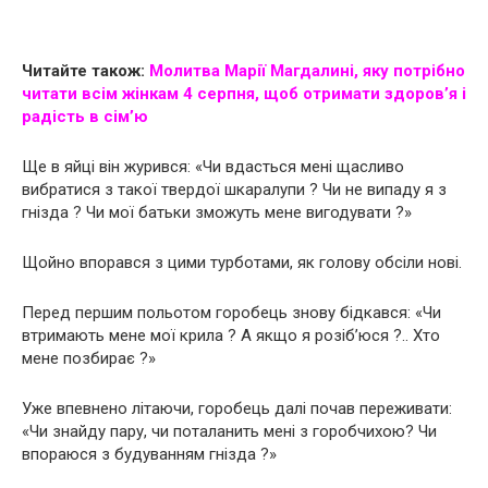
Читайте також:
Молитва Марії Магдалині, яку потрібно
читати всім жінкам 4 серпня, щоб отримати здоров’я і
радість в сім’ю
Ще в яйці він журився: «Чи вдасться мені щасливо
вибратися з такої твердої шкаралупи ? Чи не випаду я з
гнізда ? Чи мої батьки зможуть мене вигодувати ?»
Щойно впорався з цими турботами, як голову обсіли нові.
Перед першим польотом горобець знову бідкався: «Чи
втримають мене мої крила ? А якщо я розіб’юся ?.. Хто
мене позбирає ?»
Уже впевнено літаючи, горобець далі почав переживати:
«Чи знайду пару, чи поталанить мені з горобчихою? Чи
впораюся з будуванням гнізда ?»