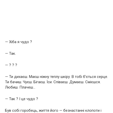
— Хіба я чудо ?
— Так.
— ? ? ?
— Ти дихаєш. Маєш ніжну теплу шкіру. В тобі б’ється серце.
Ти бачиш. Чуєш. Бігаєш. Їси. Співаєш. Думаєш. Смієшся.
Любиш. Плачеш…
— Так ? І це чудо ?
Був собі горобець, життя його — безнастанні клопоти і