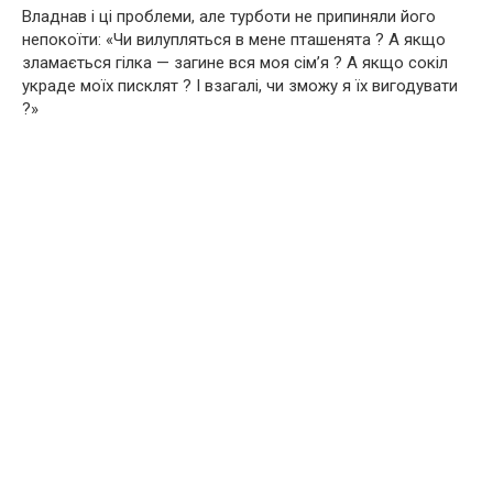
Владнав і ці проблеми, але турботи не припиняли його
непокоїти: «Чи вилупляться в мене пташенята ? А якщо
зламається гілка — загине вся моя сім’я ? А якщо сокіл
украде моїх писклят ? І взагалі, чи зможу я їх вигодувати
?»