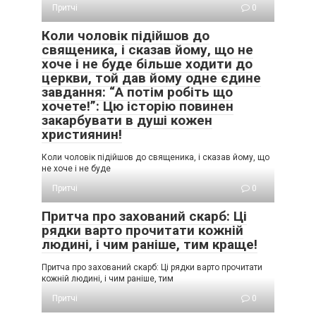
Притчі
0
Коли чоловік підійшов до
священика, і сказав йому, що не
хоче і не буде більше ходити до
церкви, той дав йому одне єдине
завдання: “А потім робіть що
хочете!”: Цю історію повинен
закарбувати в душі кожен
християнин!
Коли чоловік підійшов до священика, і сказав йому, що
не хоче і не буде
Притчі
0
Притча про захований скарб: Ці
рядки варто прочитати кожній
людині, і чим раніше, тим краще!
Притча про захований скарб: Ці рядки варто прочитати
кожній людині, і чим раніше, тим
Притчі
0