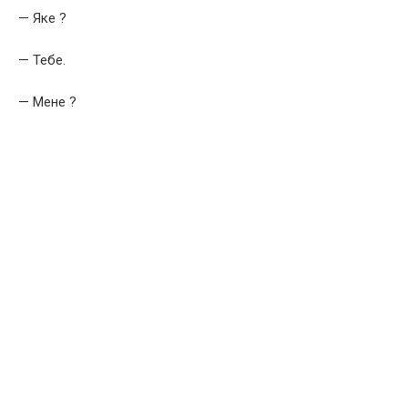
— Яке ?
— Тебе.
— Мене ?