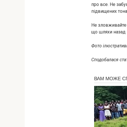
про все. Не забу
підвищених тона
Не зловживайте 
що шляхи назад 
Фото ілюстративн
Сподобалася стат