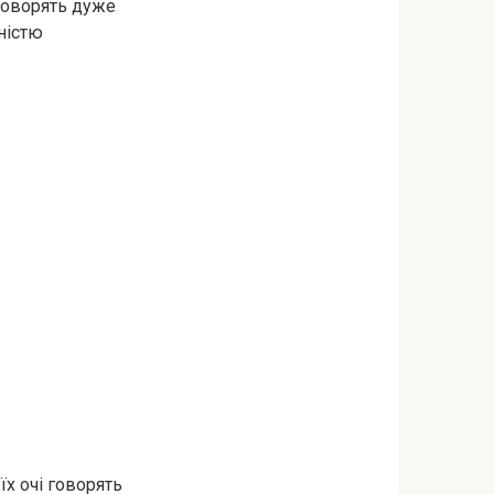
 говорять дуже
вністю
 їх очі говорять