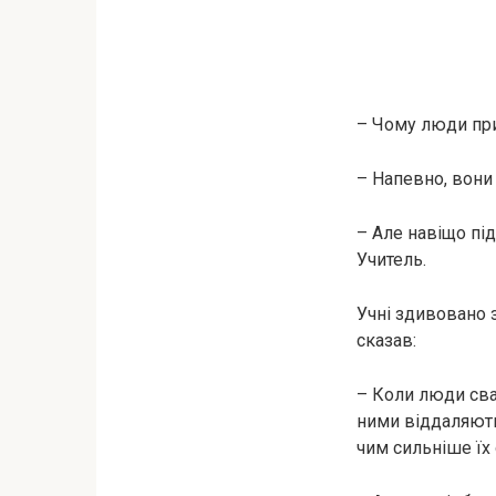
– Чому люди пр
– Напевно, вони 
– Але навіщо пі
Учитель.
Учні здивовано з
сказав:
– Коли люди сва
ними віддаляютьс
чим сильніше їх 