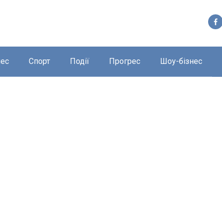
нес
Спорт
Події
Прогрес
Шоу-бізнес