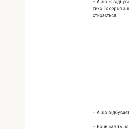
– А що ж відбув
тихо. Їх серця з
стирається.
– А що відбуває
– Вони навіть не 