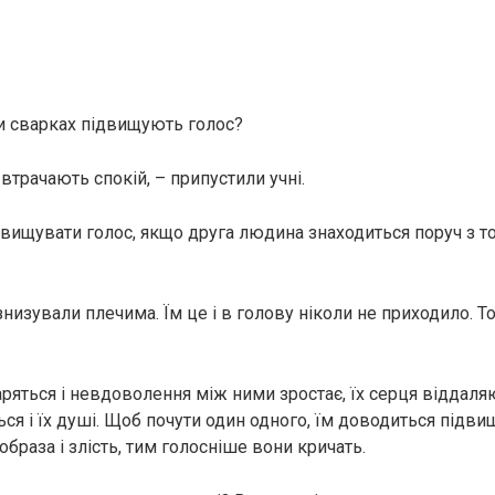
и сварках підвищують голос?
втрачають спокій, – припустили учні.
двищувати голос, якщо друга людина знаходиться поруч з т
низували плечима. Їм це і в голову ніколи не приходило. Т
ряться і невдоволення між ними зростає, їх серця віддаляю
я і їх душі. Щоб почути один одного, їм доводиться підвищ
образа і злість, тим голосніше вони кричать.