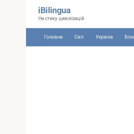
Перейти
iBilingua
до
вмісту
На стику цивілізацій
Головна
Світ
Україна
Біз