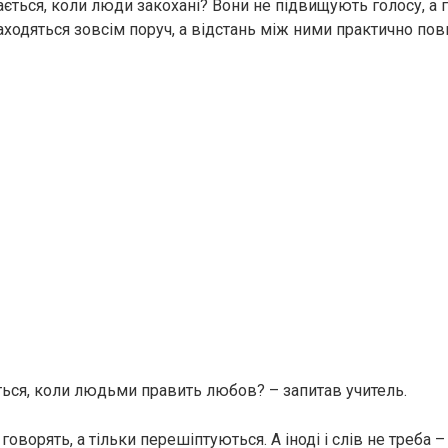
ається, коли люди закохані? Вони не підвищують голосу, а
находяться зовсім поруч, а відстань між ними практично по
ться, коли людьми править любов? – запитав учитель.
говорять, а тільки перешіптуються. А іноді і слів не треба –