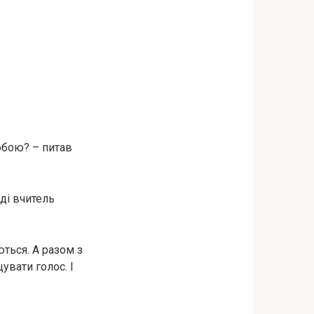
обою? – питав
оді вчитель
ться. А разом з
увати голос. І