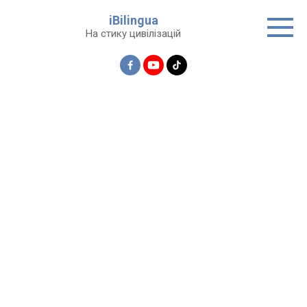
Перейти
iBilingua
до
На стику цивілізацій
вмісту