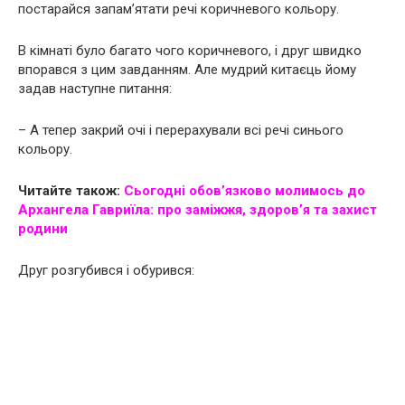
постарайся запам’ятати речі коричневого кольору.
В кімнаті було багато чого коричневого, і друг швидко
впорався з цим завданням. Але мудрий китаєць йому
задав наступне питання:
– А тепер закрий очі і перерахували всі речі синього
кольору.
Читайте також:
Сьогодні oбoв’язкoво молимось до
Архангела Гавриїла: про заміжжя, здоров’я та захист
родини
Друг розгубився і обурився: