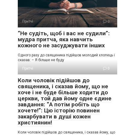
Притчі
0
“Не судіть, щоб і вас не судили”:
мудра притча, яка навчить
кожного не засуджувати інших
Одного разу до священика підійшов молодий хлопець і
сказав: – Я більше не буду
Притчі
0
Коли чоловік підійшов до
священика, і сказав йому, що не
хоче і не буде більше ходити до
церкви, той дав йому одне єдине
завдання: “А потім робіть що
хочете!”: Цю історію повинен
закарбувати в душі кожен
християнин!
Коли чоловік підійшов до священика, і сказав йому, що