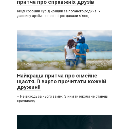
притча про справжніх друзів
Іноді хороший сусід кращий за поганого родича. У
давнину араби на весіллі роздавали м’ясо,
Притчі
0
Найкраща притча про сімейне
щастя. Її варто прочитати кожній
дружині!
– Не виходь за нього заміж. З ним ти ніколи не станеш
щасливою, –