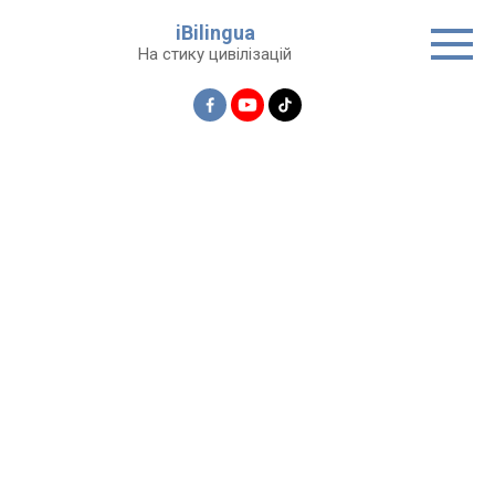
Перейти
iBilingua
до
На стику цивілізацій
вмісту