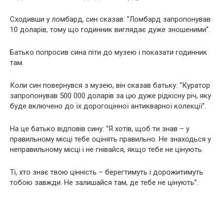
Сходивши у ломбард, син сказав: “Ломбард запропонував
10 доларів, тому що годинник виглядає дуже зношеними”.
Батько попросив сина піти до музею і показати годинник
там.
Коли син повернувся з музею, він сказав батьку: “Куратор
запропонував 500 000 доларів за цю дуже рідкісну річ, яку
буде включено до їх дорогоцінної антикварної колекції”.
На це батько відповів сину: “Я хотів, щоб ти знав – у
правильному місці тебе оцінять правильно. Не знаходься у
неправильному місці і не гнівайся, якщо тебе не цінують.
Ті, хто знає твою цінність – берегтимуть і дорожитимуть
тобою завжди. Не залишайся там, де тебе не цінують”.