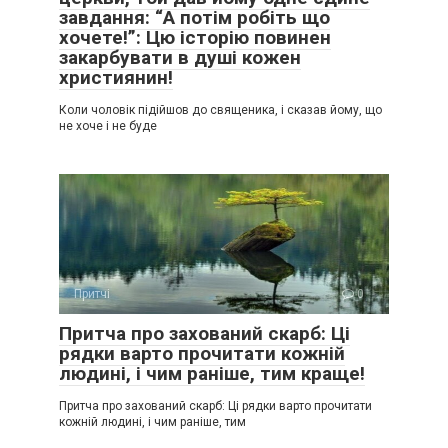
завдання: “А потім робіть що
хочете!”: Цю історію повинен
закарбувати в душі кожен
християнин!
Коли чоловік підійшов до священика, і сказав йому, що
не хоче і не буде
Притчі
0
Притча про захований скарб: Ці
рядки варто прочитати кожній
людині, і чим раніше, тим краще!
Притча про захований скарб: Ці рядки варто прочитати
кожній людині, і чим раніше, тим