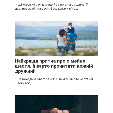
Іноді хороший сусід кращий за поганого родича. У
давнину араби на весіллі роздавали м’ясо,
Притчі
0
Найкраща притча про сімейне
щастя. Її варто прочитати кожній
дружині!
– Не виходь за нього заміж. З ним ти ніколи не станеш
щасливою, –