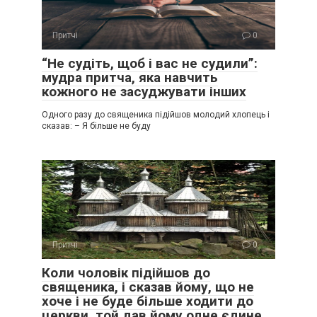
Притчі
0
“Не судіть, щоб і вас не судили”:
мудра притча, яка навчить
кожного не засуджувати інших
Одного разу до священика підійшов молодий хлопець і
сказав: – Я більше не буду
Притчі
0
Коли чоловік підійшов до
священика, і сказав йому, що не
хоче і не буде більше ходити до
церкви, той дав йому одне єдине