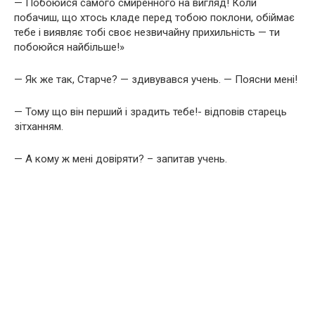
— Побоюйся самого смиренного на вигляд! Коли
побачиш, що хтось кладе перед тобою поклони, обіймає
тебе і виявляє тобі своє незвичайну прихильність — ти
побоюйся найбільше!»
— Як же так, Старче? — здивувався учень. — Поясни мені!
— Тому що він перший і зрадить тебе!- відповів старець
зітханням.
— А кому ж мені довіряти? – запитав учень.