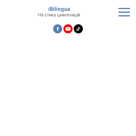
Перейти
iBilingua
до
На стику цивілізацій
вмісту