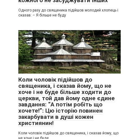
кожного не засуджувати інших
Одного разу до священика підійшов молодий хлопець і
сказав: – Я більше не буду
Притчі
0
Коли чоловік підійшов до
священика, і сказав йому, що не
хоче і не буде більше ходити до
церкви, той дав йому одне єдине
завдання: “А потім робіть що
хочете!”: Цю історію повинен
закарбувати в душі кожен
християнин!
Коли чоловік підійшов до священика, і сказав йому, що
не хоче і не буде