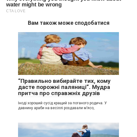
Вам також може сподобатися
Притчі
0
“Правильно вибирайте тих, кому
дасте порожні паляниці”. Мудра
притча про справжніх друзів
Іноді хороший сусід кращий за поганого родича. У
давнину араби на весіллі роздавали м’ясо,