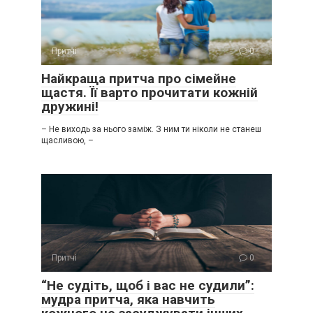
Притчі
0
Найкраща притча про сімейне
щастя. Її варто прочитати кожній
дружині!
– Не виходь за нього заміж. З ним ти ніколи не станеш
щасливою, –
Притчі
0
“Не судіть, щоб і вас не судили”:
мудра притча, яка навчить