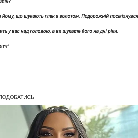
аєте?
 йому, що шукають глек з золотом. Подорожній посміхнувся 
ть у вас над головою, а ви шукаєте його на дні ріки.
итч”