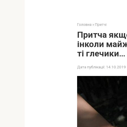
Головна
»
Притчі
Притча якщо
інколи майж
ті глечики…
Дата публікації:
14.10.2019