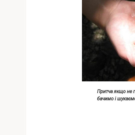
Притча якщо не п
бачимо і шукаємо