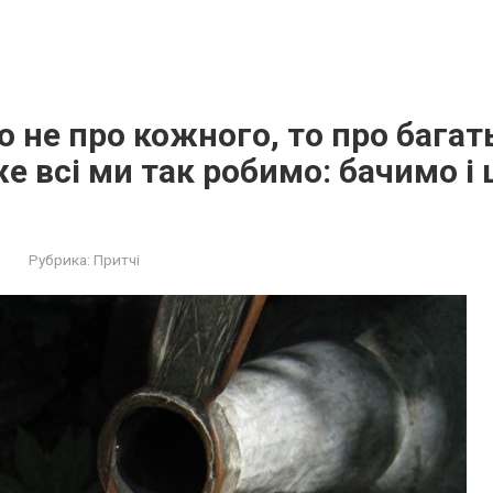
 не про кожного, то про багать
е всі ми так робимо: бачимо і
Рубрика:
Притчі