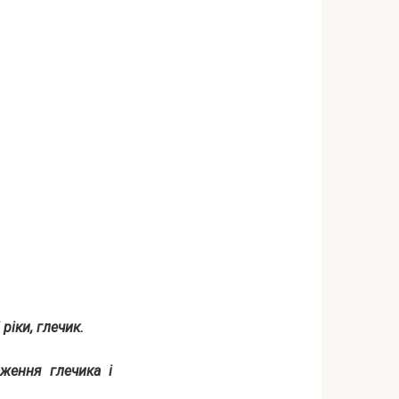
ріки, глечик.
аження глечика і