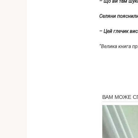
– Що ви там шук
Селяни пояснили
– Цей глечик виси
“Велика книга пр