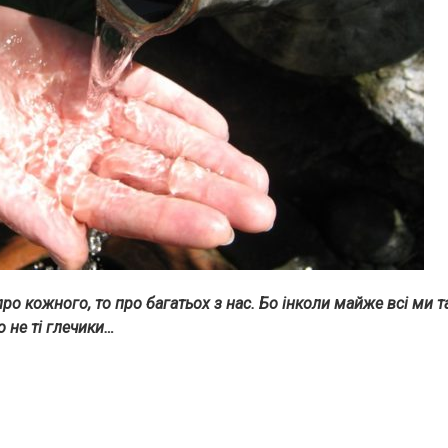
ро кожного, то про багатьох з нас. Бо інколи майже всі ми 
 не ті глечики…