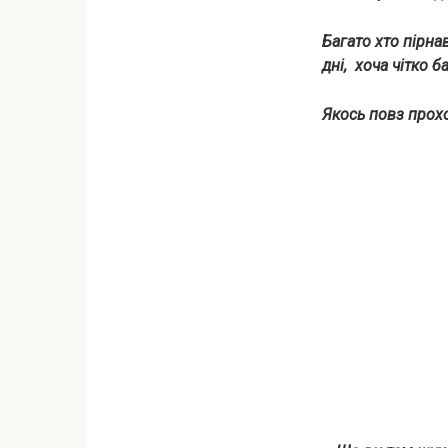
Багато хто пірна
дні, хоча чітко б
Якось повз прохо