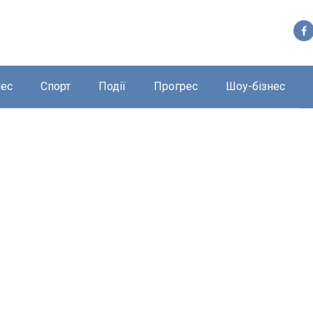
нес
Спорт
Події
Прогрес
Шоу-бізнес