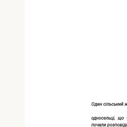
Один сільський ж
односельці, що 
почали розповіда