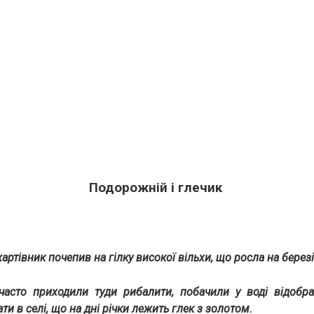
Подорожній і глечик
артівник почепив на гілку високої вільхи, що росла на березі 
часто приходили туди рибалити, побачили у воді відобр
ти в селі, що на дні річки лежить глек з золотом.