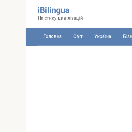
Перейти
iBilingua
до
вмісту
На стику цивілізацій
Головна
Світ
Україна
Біз