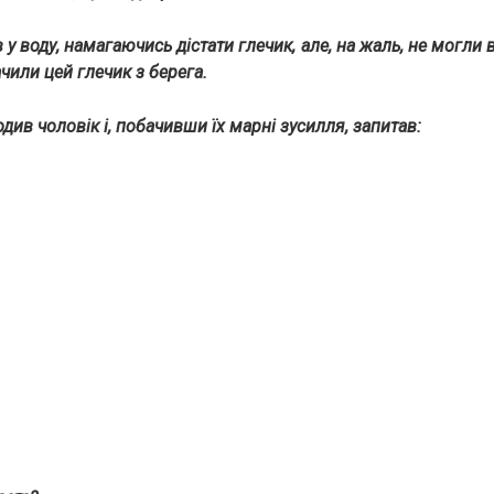
в у воду, намагаючись дістати глечик, але, на жаль, не могли 
ачили цей глечик з берега.
див чоловік і, побачивши їх марні зусилля, запитав: