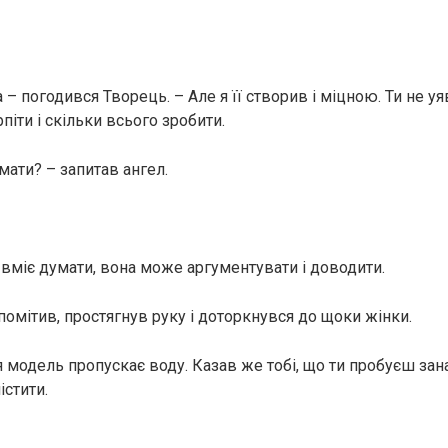
а – погодився Творець. – Але я її створив і міцною. Ти не у
іти і скільки всього зробити.
мати? – запитав ангел.
 вміє думати, вона може аргументувати і доводити.
помітив, простягнув руку і доторкнувся до щоки жінки.
я модель пропускає воду. Казав же тобі, що ти пробуєш зан
істити.