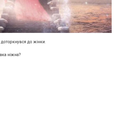
 доторкнувся до жінки.
така ніжна?