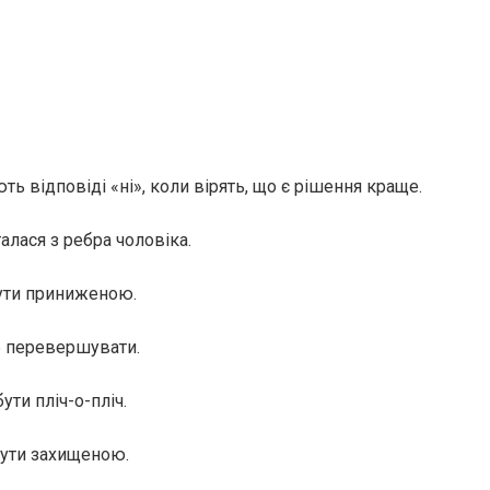
ь відповіді «ні», коли вірять, що є рішення краще.
алася з ребра чоловіка.
бути приниженою.
б перевершувати.
ути пліч-о-пліч.
бути захищеною.