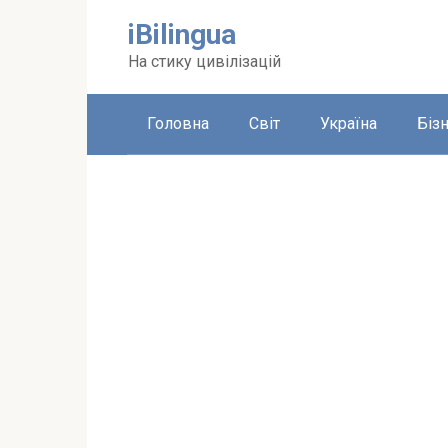
Перейти
iBilingua
до
вмісту
На стику цивілізацій
Головна
Світ
Україна
Біз