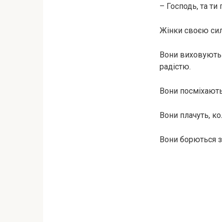
– Господь, та ти
Жінки своєю сил
Вони виховують д
радістю.
Вони посміхаютьс
Вони плачуть, к
Вони борються за