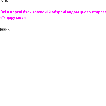
ість.
:
Всі в церкві були вражені й обурені видом цього старог
 їх дару мови
лений.