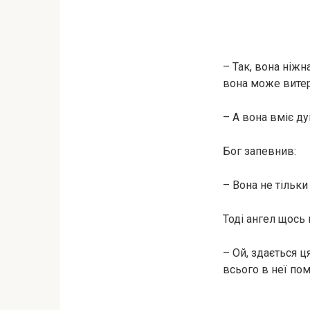
– Так, вона ніжн
вона може витерп
– А вона вміє ду
Бог запевнив:
– Вона не тільки
Тоді ангел щось 
– Ой, здається ц
всього в неї пом