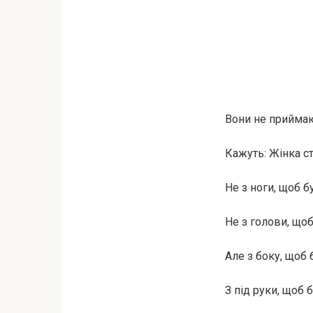
Вони не приймают
Кажуть: Жінка ст
Не з ноги, щоб 
Не з голови, що
Але з боку, щоб б
З під руки, щоб 