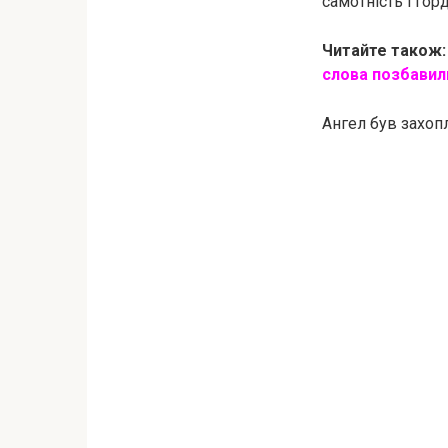
самотність і горд
Читайте також
слова позбавили
Ангел був захоп