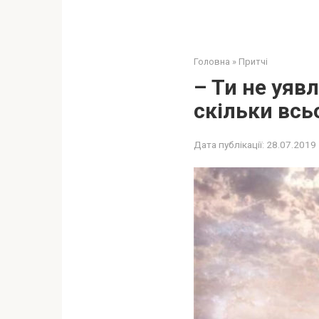
Головна
»
Притчі
– Ти не уяв
скільки всь
Дата публікації:
28.07.2019