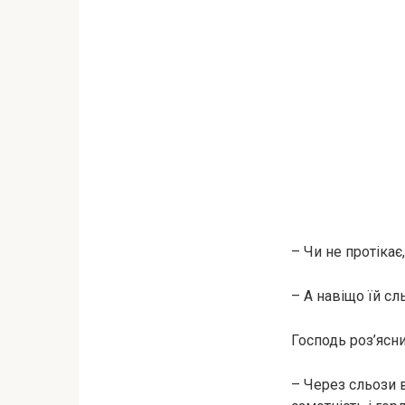
– Чи не протікає
– А навіщо їй сл
Господь роз’ясни
– Через сльози 