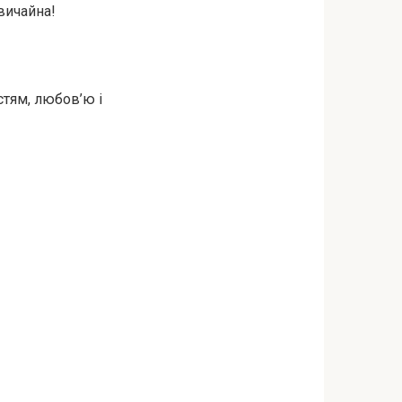
звичайна!
стям, любов’ю і