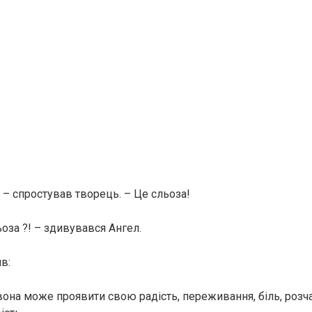
, – спростував творець. – Це сльоза!
ьоза ?! – здивувався Ангел.
в:
вона може проявити свою радість, переживання, біль, розч