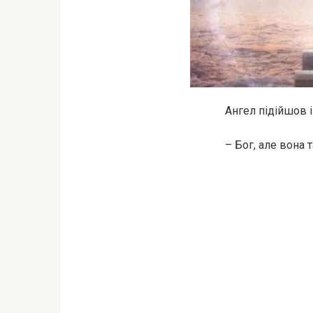
Ангел підійшов і
– Бог, але вона 