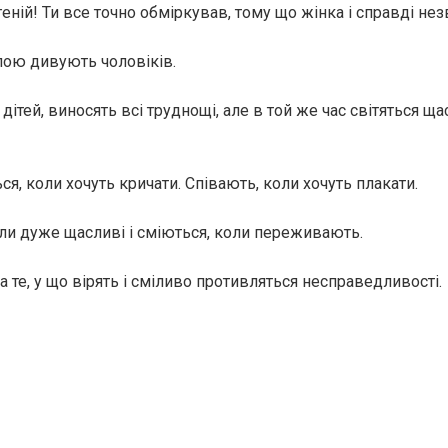
 геній! Ти все точно обміркував, тому що жінка і справді не
ою дивують чоловіків.
ітей, виносять всі труднощі, але в той же час світяться ща
я, коли хочуть кричати. Співають, коли хочуть плакати.
оли дуже щасливі і сміються, коли переживають.
 те, у що вірять і сміливо противляться несправедливості.