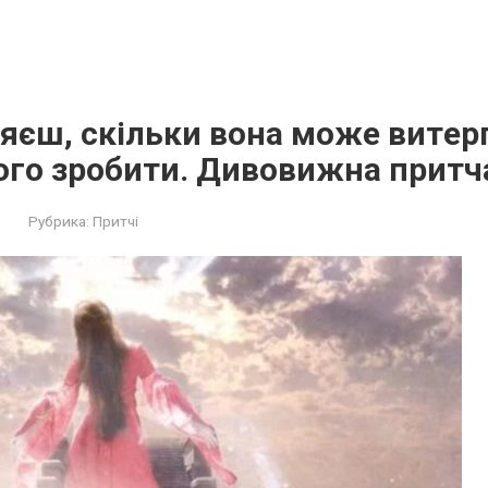
ляєш, скільки вона може витepп
ого зробити. Дивовижна притч
Рубрика:
Притчі