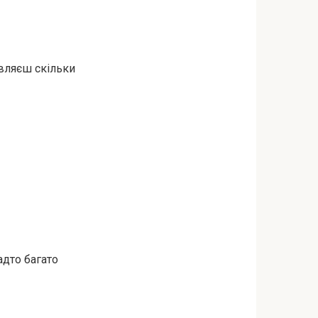
являєш скільки
адто багато