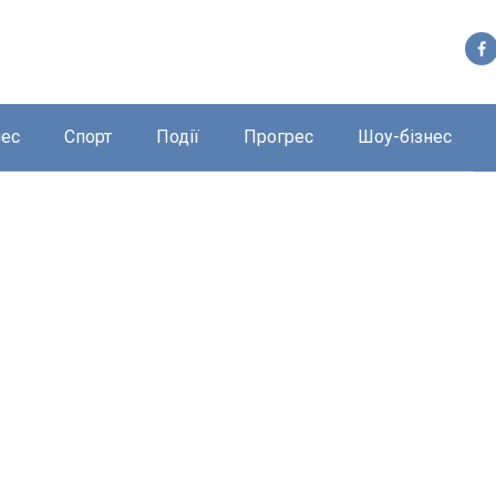
нес
Спорт
Події
Прогрес
Шоу-бізнес