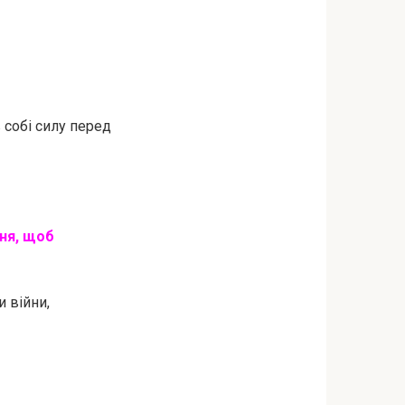
 собі силу перед
пня, щоб
 війни,