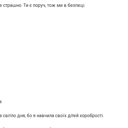
 страшно. Ти є поруч, тож ми в безпеці.
а:
 світло дня, бо я навчила своїх дітей хоробрості.