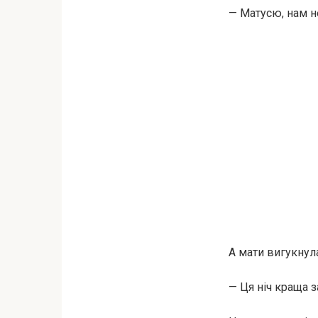
— Матусю, нам не
А мати вигукнул
— Ця ніч краща за