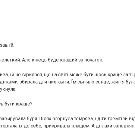
ав їй:
нелегкий. Але кінець буде кращий за початок.
ва, їй не вірилося, що на світі може бути щось краще за ті 
дітками, збирала для них квіти. Їм світило сонце, життя бул
укнула:
ь бути краще?
, завирувала буря. Шлях огорнула темрява, і діти тремтіли ві
гортала їх до себе, прикривала плащем. А дітлахи запевняли