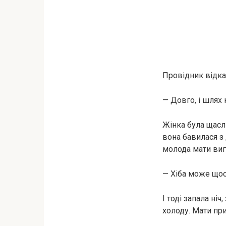
Провідник відказ
— Довго, і шлях 
Жінка була щасли
вона бавилася з 
молода мати виг
— Хіба може щос
І тоді запала ніч
холоду. Мати при