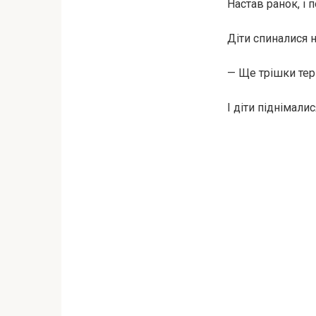
Настав ранок, і 
Діти спиналися н
— Ще трішки тер
І діти піднімали