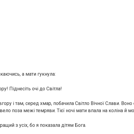
каючись, а мати гукнула:
ру! Піднесіть очі до Світла!
гору і там, серед хмар, побачила Світло Вічної Слави. Воно 
ело поза межі темряви. Тієї ночі мати впала на коліна й м
ащий з усіх, бо я показала дітям Бога.