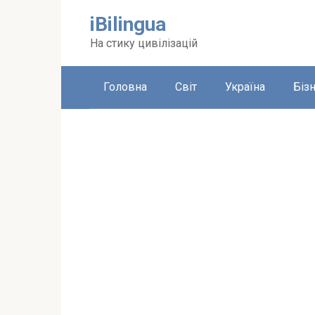
Перейти
iBilingua
до
вмісту
На стику цивілізацій
Головна
Світ
Україна
Біз