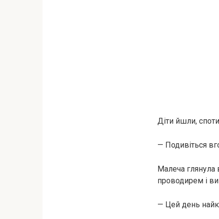
Діти йшли, споти
— Подивіться вго
Малеча глянула в
проводирем і вив
— Цей день найкр