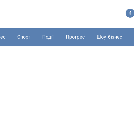
нес
Спорт
Події
Прогрес
Шоу-бізнес