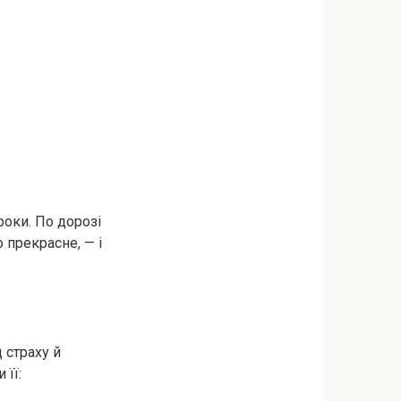
роки. По дорозі
о прекрасне, — і
д страху й
 її: