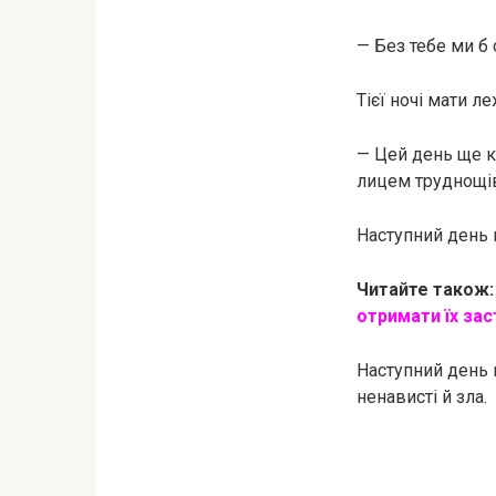
— Без тебе ми б 
Тієї ночі мати л
— Цей день ще к
лицем труднощі
Наступний день 
Читайте також
отримати їх за
Наступний день п
ненависті й зла.