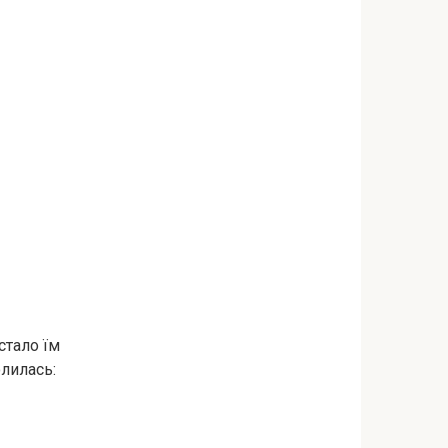
стало їм
олилась: