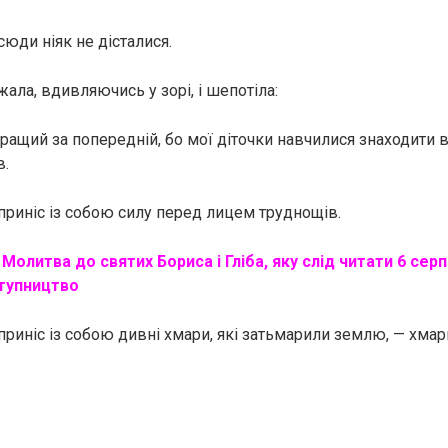
сюди ніяк не дісталися.
ежала, вдивляючись у зорі, і шепотіла:
ращий за попередній, бо мої діточки навчилися знаходити в
в.
приніс із собою силу перед лицем труднощів.
:
Молитва до святих Бориса і Гліба, яку слід читати 6 сер
ступництво
риніс із собою дивні хмари, які затьмарили землю, — хмари