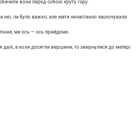
побачили вони перед собою круту гору.
а неї, їм було важко, але мати ненастанно заохочувала:
піння, ми ось — ось прийдемо.
ся далі, а коли досягли вершини, то звернулися до матері: