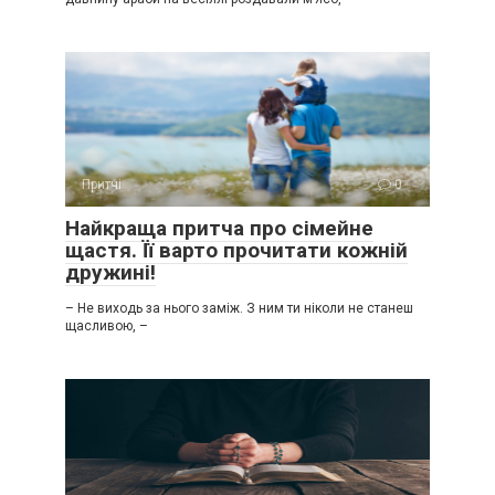
Притчі
0
Найкраща притча про сімейне
щастя. Її варто прочитати кожній
дружині!
– Не виходь за нього заміж. З ним ти ніколи не станеш
щасливою, –