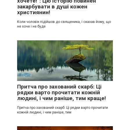
хочете!”: Цю історію повинен
закарбувати в душі кожен
християнин!
Коли чоловік підійшов до священика, і сказав йому, що
не хоче і не буде
Притчі
0
Притча про захований скарб: Ці
рядки варто прочитати кожній
людині, і чим раніше, тим краще!
Притча про захований скарб: Ці рядки варто прочитати
кожній людині, і чим раніше, тим