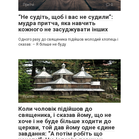
Притчі
0
“Не судіть, щоб і вас не судили”:
мудра притча, яка навчить
кожного не засуджувати інших
Одного разу до священика підійшов молодий хлопець і
сказав: – Я більше не буду
Притчі
0
Коли чоловік підійшов до
священика, і сказав йому, що не
хоче і не буде більше ходити до
церкви, той дав йому одне єдине
завдання: “А потім робіть що