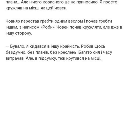
плани… Але нічого корисного це не приносило. Я просто
кружляв на місці, як цей човен.
Човняр перестав гребти одним веслом і почав гребти
іншим, з написом «Роби». Човен почав кружляти, але вже в
іншу сторону.
— Бувало, я кидався в іншу крайність. Робив щось
бездумно, без планів, без креслень. Багато сил і часу
витрачав. Але, в підсумку, теж крутився на місці.