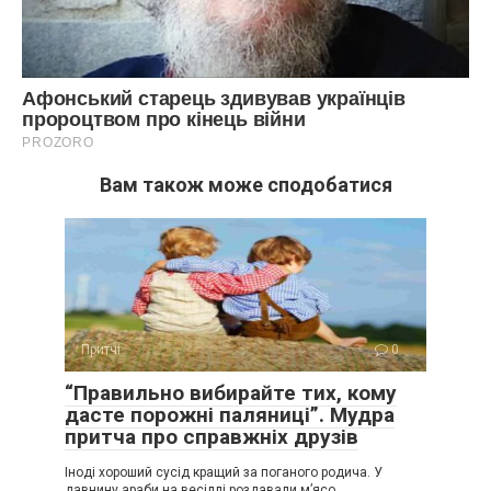
Вам також може сподобатися
Притчі
0
“Правильно вибирайте тих, кому
дасте порожні паляниці”. Мудра
притча про справжніх друзів
Іноді хороший сусід кращий за поганого родича. У
давнину араби на весіллі роздавали м’ясо,