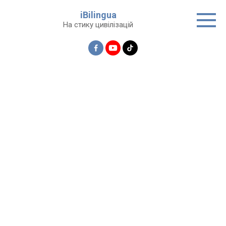
Перейти
iBilingua
до
На стику цивілізацій
вмісту