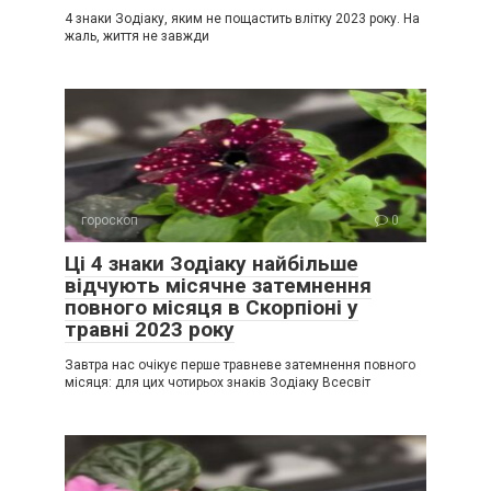
4 знаки Зодіаку, яким не пощастить влітку 2023 року. На
жаль, життя не завжди
гороскоп
0
Ці 4 знаки Зодіаку найбільше
відчують місячне затемнення
повного місяця в Скорпіоні у
травні 2023 року
Завтра нас очікує перше травневе затемнення повного
місяця: для цих чотирьох знаків Зодіаку Всесвіт