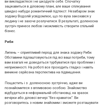
ви викладаєтеся і не шкодуєте себе. Спочатку
зацікавиться в діловому плані, але ваше спілкування
швидко набуде романтичний підтекст. Незабаром знак
зодіаку Водолій усвідомлює, що по вуха закохався у
людину і не захоче розлучатися. B результаті, доленосна
зустріч принесе любов і можливість створити спільний
бізнес.
Риби
Липень – сприятливий період для знака зодіаку Риби.
Обставини підлаштовуються під всі ваші потреби, тому
вам взагалі не доведеться турбуватися про проблеми і
неприємності. На роботі все проходить гладко і навіть
виникне серйозна перспектива на підвищення.
Пощастить і з доленосною зустріччю, адже ви
познайомитеся з впливовою особою. Знайомство
відбудеться в неформальній обстановці, на зразок
вечірки або ділової вечері “без краваток”. Ви
розговоритесь з новим знайомим і зможете розташувати