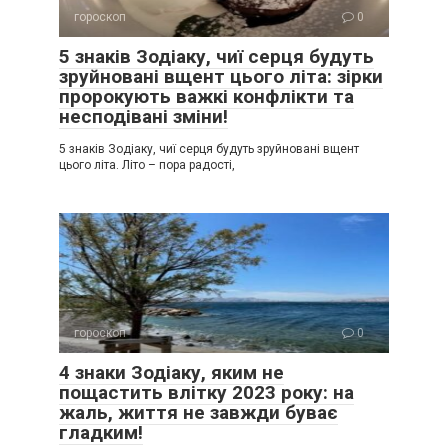
гороскоп
0
5 знаків Зодіаку, чиї серця будуть
зруйновані вщент цього літа: зірки
пророкують важкі конфлікти та
несподівані зміни!
5 знаків Зодіаку, чиї серця будуть зруйновані вщент
цього літа. Літо – пора радості,
гороскоп
0
4 знаки Зодіаку, яким не
пощастить влітку 2023 року: на
жаль, життя не завжди буває
гладким!