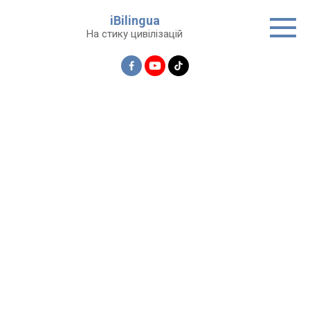
Перейти
iBilingua
до
На стику цивілізацій
вмісту