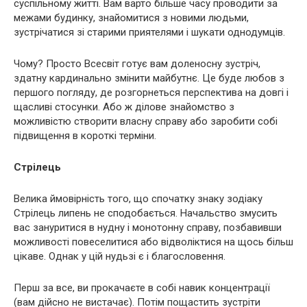
суспільному житті. Вам варто більше часу проводити за
межами будинку, знайомитися з новими людьми,
зустрічатися зі старими приятелями і шукати однодумців.
Чому? Просто Всесвіт готує вам доленосну зустріч,
здатну кардинально змінити майбутнє. Це буде любов з
першого погляду, де розгорнеться перспектива на довгі і
щасливі стосунки. Або ж ділове знайомство з
можливістю створити власну справу або заробити собі
підвищення в короткі терміни.
Стрілець
Велика ймовірність того, що спочатку знаку зодіаку
Стрілець липень не сподобається. Начальство змусить
вас зануритися в нудну і монотонну справу, позбавивши
можливості повеселитися або відволіктися на щось більш
цікаве. Однак у цій нудьзі є і благословення.
Перш за все, ви прокачаєте в собі навик концентрації
(вам дійсно не вистачає). Потім пощастить зустріти