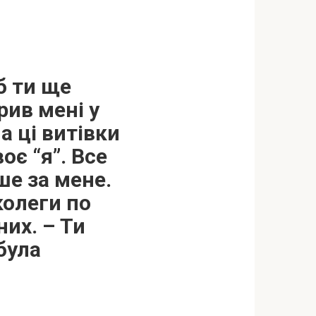
б ти ще
рив мені у
а ці витівки
оє “я”. Все
ше за мене.
колеги по
них. – Ти
 була