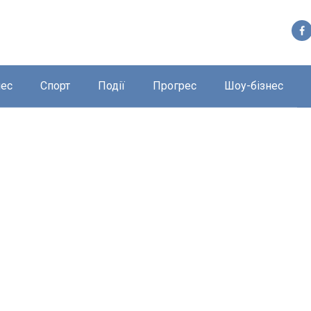
нес
Спорт
Події
Прогрес
Шоу-бізнес