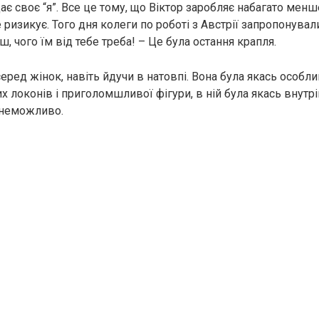
ає своє “я”. Все це тому, що Віктор заробляє набагато менше
 ризикує. Того дня колеги по роботі з Австрії запропонували
єш, чого їм від тебе треба! – Це була остання крапля.
еред жінок, навіть йдучи в натовпі. Вона була якась особли
х локонів і приголомшливої фігури, в ній була якась внутр
о неможливо.