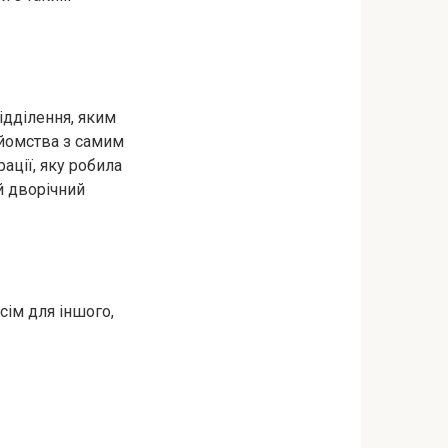
ідділення, яким
айомства з самим
ації, яку робила
їй дворічний
всім для іншого,