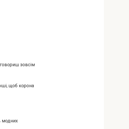
в говориш зовсім
інші, щоб корона
 в модних