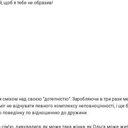
, щоб я тебе не образив!
м сміхом над своєю “дотепністю”. Заробляючи в три рази м
міг не відчувати певного комплексу неповноцінності, і ще 
 поведінку по відношенню до дружини.
ю сім’ю, дивувалися, як може така жінка, як Ольга може жи