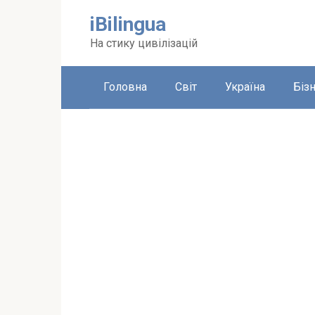
Перейти
iBilingua
до
вмісту
На стику цивілізацій
Головна
Світ
Україна
Біз