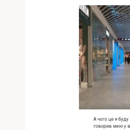
А чого це я буду
говорив мені у в