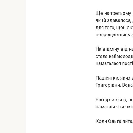
Ще на третьому к
як їй здавалося
для того, щоб люб
попрощавшись з 
На відміну від н
стала наймолодш
намагалася пост
Пацієнтки, яких 
Григорівни. Вон
Віктор, звісно, 
намагався всіляк
Коли Ольга питал