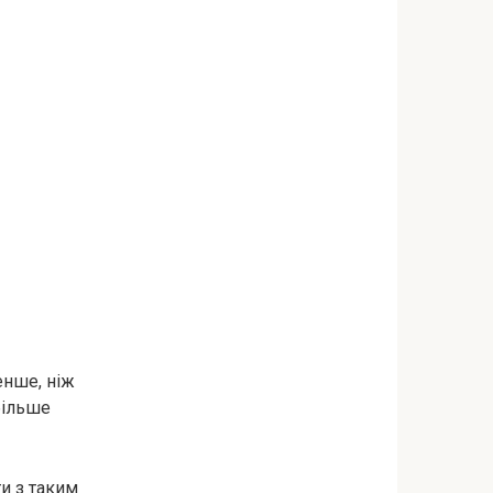
енше, ніж
більше
ти з таким