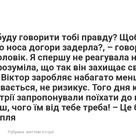
 буду говорити тобі правду? Що
о носа догори задерла?, – гово
оловік. Я спершу не реагувала н
розуміла, що так він захищає св
 Віктор заробляє набагато мен
ивається, не ризикує. Того дня 
трії запропонували поїхати до 
ш, чого їм від тебе треба! – Це
апля
Рубрика:
життєві історії