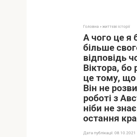
Головна
»
життєві історії
А чого це я
більше свог
відповідь ч
Віктора, бо 
це тому, що
Він не розв
роботі з Авс
ніби не знає
остання кр
Дата публікації:
08.10.2021