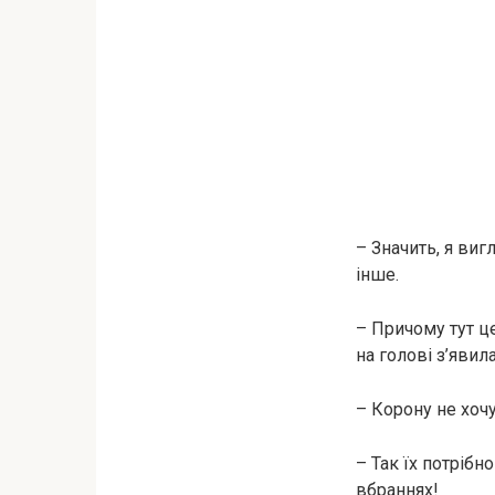
– Значить, я виг
інше.
– Причому тут це
на голові з’явил
– Корону не хочу
– Так їх потрібн
вбраннях!