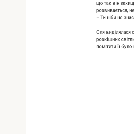
що так він захищ
розвивається, не
– Ти ніби не зна
Оля виділялася с
розкішних світли
помітити її бул