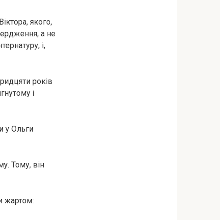
іктора, якого,
вердження, а не
тернатуру, і,
тридцяти років
гнутому і
и у Ольги
у. Тому, він
би жартом: