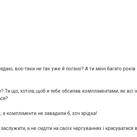
лядаю, все-таки не так уже й погано? А ти мені багато рокі
? Ти що, хотіла, щоб я тебе обсипав компліментами, як всі 
ася?
, а компліменти не завадили б, хоч зрідка!
о заслужити, а не сидіти на своїх чергуваннях і красуватися