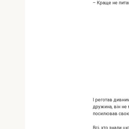
– Краще не питай
І реготав дивни
дружина, він не 
посилював свою
Всі, хто знали ц