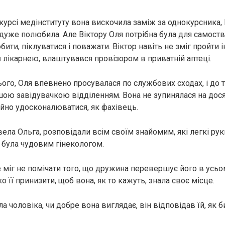
урсі медінституту вона вискочила заміж за однокурсника, В
, дуже полюбила. Але Віктору Оля потрібна була для самост
ити, піклуватися і поважати. Віктор навіть не зміг пройти ін
лікарнею, влаштувався провізором в приватній аптеці.
ього, Оля впевнено просувалася по службових сходах, і до 
ою ​​завідувачкою відділенням. Вона не зупинялася на дося
ійно удосконалюватися, як фахівець.
вела Ольга, розповідали всім своїм знайомим, які легкі рук
а була чудовим гінекологом.
не міг не помічати того, що дружина перевершує його в усьом
о її принизити, щоб вона, як то кажуть, знала своє місце.
а чоловіка, чи добре вона виглядає, він відповідав їй, як 