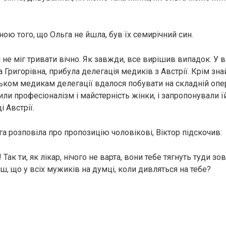
ою того, що Ольга не йшла, був їх семирічний син.
 не міг тривати вічно. Як завжди, все вирішив випадок. У в
 Григорівна, прибула делегація медиків з Австрії. Крім зн
льком медикам делегації вдалося побувати на складній опер
нили професіоналізм і майстерність жінки, і запропонували 
і Австрії.
а розповіла про пропозицію чоловікові, Віктор підскочив:
Так ти, як лікар, нічого не варта, вони тебе тягнуть туди зо
ш, що у всіх мужиків на думці, коли дивляться на тебе?