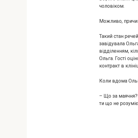
чоловіком.
Можливо, причин
Такий стан речей
завідувала Ольга
відділенням, кі
Ольга. Гості оці
контракт в клініц
Коли вдома Ольг
– Що за маячня?! 
ти що не розуміє