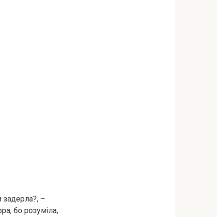
 задерла?, –
ра, бо розуміла,