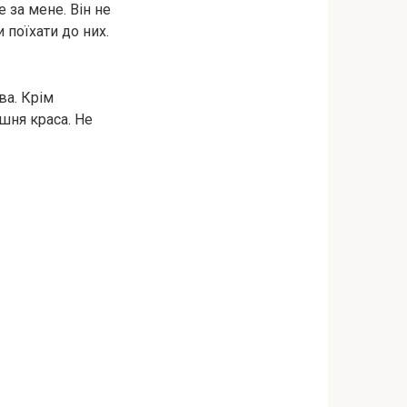
 за мене. Він не
 поїхати до них.
ва. Крім
ішня краса. Не