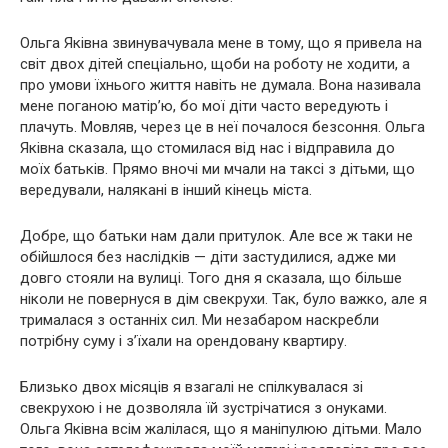
Ольга Яківна звинувачувала мене в тому, що я привела на
світ двох дітей спеціально, щоби на роботу не ходити, а
про умови їхнього життя навіть не думала. Вона називала
мене поганою матір’ю, бо мої діти часто вередують і
плачуть. Мовляв, через це в неї почалося безсоння. Ольга
Яківна сказала, що стомилася від нас і відправила до
моїх батьків. Прямо вночі ми мчали на таксі з дітьми, що
вередували, налякані в інший кінець міста.
Добре, що батьки нам дали притулок. Але все ж таки не
обійшлося без наслідків — діти застудилися, адже ми
довго стояли на вулиці. Того дня я сказала, що більше
ніколи не повернуся в дім свекрухи. Так, було важко, але я
трималася з останніх сил. Ми незабаром наскребли
потрібну суму і з’їхали на орендовану квартиру.
Близько двох місяців я взагалі не спілкувалася зі
свекрухою і не дозволяла їй зустрічатися з онуками.
Ольга Яківна всім жалілася, що я маніпулюю дітьми. Мало