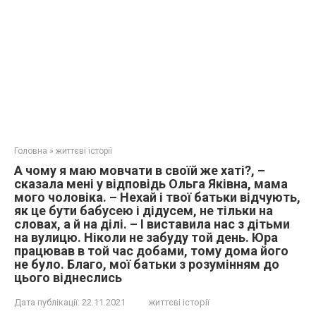
Головна
»
життєві історії
А чому я маю мовчати в своїй же хаті?, –
сказала мені у відповідь Ольга Яківна, мама
мого чоловіка. – Нехай і твої батьки відчують,
як це бути бабусею і дідусем, не тільки на
словах, а й на ділі. – І виставила нас з дітьми
на вулицю. Ніколи не забуду той день. Юра
працював в той час добами, тому дома його
не було. Благо, мої батьки з розумінням до
цього віднеслись
Дата публікації:
22.11.2021
життєві історії