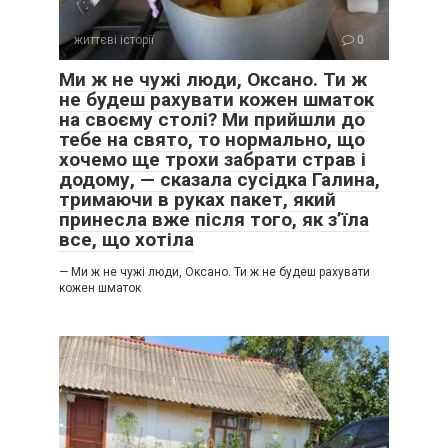
життєві історії
0
Ми ж не чужі люди, Оксано. Ти ж
не будеш рахувати кожен шматок
на своєму столі? Ми прийшли до
тебе на свято, то нормально, що
хочемо ще трохи забрати страв і
додому, — сказала сусідка Галина,
тримаючи в руках пакет, який
принесла вже після того, як з’їла
все, що хотіла
— Ми ж не чужі люди, Оксано. Ти ж не будеш рахувати
кожен шматок