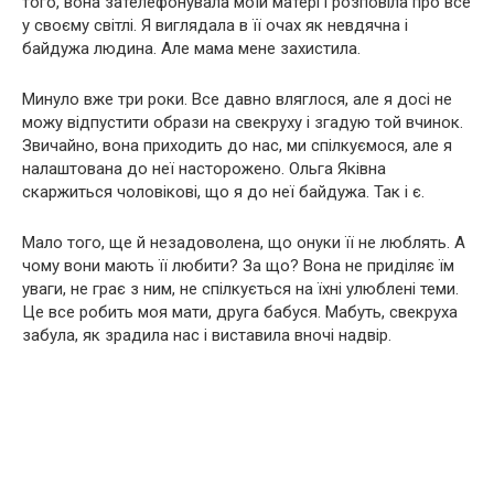
того, вона зателефонувала моїй матері і розповіла про все
у своєму світлі. Я виглядала в її очах як невдячна і
байдужа людина. Але мама мене захистила.
Минуло вже три роки. Все давно вляглося, але я досі не
можу відпустити образи на свекруху і згадую той вчинок.
Звичайно, вона приходить до нас, ми спілкуємося, але я
налаштована до неї насторожено. Ольга Яківна
скаржиться чоловікові, що я до неї байдужа. Так і є.
Мало того, ще й незадоволена, що онуки її не люблять. А
чому вони мають її любити? За що? Вона не приділяє їм
уваги, не грає з ним, не спілкується на їхні улюблені теми.
Це все робить моя мати, друга бабуся. Мабуть, свекруха
забула, як зрадила нас і виставила вночі надвір.