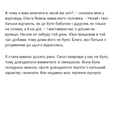
А чому я маю мовчати в своїй же хаті?, – сказала мені у
відповідь Ольга Яківна, мама мого чоловіка. – Нехай і твої
батьки відчують, як це бути бабусею і дідусем, не тільки
на словах, а й на ділі. – І виставила нас з дітьми на
вулицю. Ніколи не забуду той день. Юра працював в той
час добами, тому дома його не було. Благо, мої батьки з
розумінням до цього віднеслись.
Я стала мамою досить рано. Своєї квартири у нас не було,
тому доводилося вживатися зі свекрухою. Вона була
складною жінкою, проте доводилося терпіти її кепський
характер і мовчати. Але недавно моє терпіння луснуло.