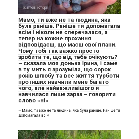
життєві історії
0
Мамо, ти вже не та людина, яка
була раніше. Раніше ти допомагала
всім і ніколи не сперечалася, а
тепер на кожне прохання
відповідаєш, що маєш свої плани.
Чому тобі так важко просто
зробити те, що від тебе очікують?
– сказала моя донька Ірина, і саме
в ту мить я зрозуміла, що сорок
років шлюбу та все життя турботи
про інших навчили мене багато
чого, але найважливішого я
навчилася лише зараз – говорити
слово «ні»
— Мамо, ти вже не та людина, яка була раніше. Раніше ти
допомагала всім