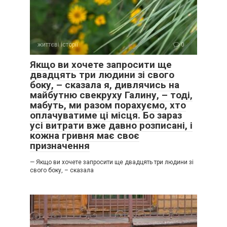
життєві історії
0
Якщо ви хочете запросити ще
двадцять три людини зі свого
боку, – сказала я, дивлячись на
майбутню свекруху Галину, – тоді,
мабуть, ми разом порахуємо, хто
оплачуватиме ці місця. Бо зараз
усі витрати вже давно розписані, і
кожна гривня має своє
призначення
— Якщо ви хочете запросити ще двадцять три людини зі
свого боку, – сказала