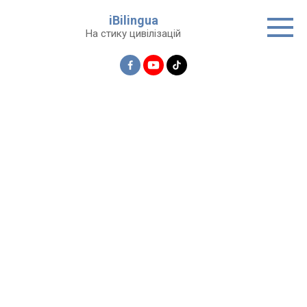
Перейти
iBilingua
до
На стику цивілізацій
вмісту