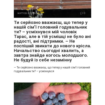
життєві історії
0
Ти серйозно вважаєш, що тепер у
нашій сім’ї головний годувальник
ти? – усміхнувся мій чоловік
Тарас, але в тій усмішці не було ані
радості, ані підтримки. – Не
поспішай звикати до нового крісла.
Начальство сьогодні хвалить, а
завтра знайде когось молодшого.
Не будуй із себе незамінну
— Ти серйозно вважаєш, що тепер у нашій сім’ї головний
годувальник ти? – усміхнувся