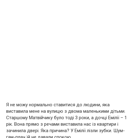
Я не можу нормально ставитися до людини, яка
виставила мене на вулицю з двома маленькими дітьми.
Старшому Матвійчику було тоді 3 роки, а дочці Емілії – 1
рік. Вона прямо з речами виставила нас із квартири і
зачинила двері. Яка причина? У Емілії лізли зубки. Шум-
гам-плач їй не давали спокою.