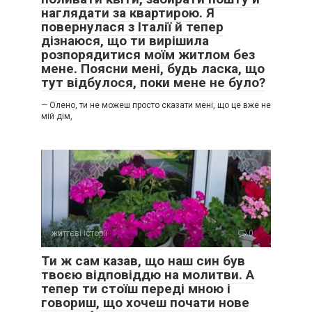
наглядати за квартирою. Я
повернулася з Італії й тепер
дізнаюся, що ти вирішила
розпорядитися моїм житлом без
мене. Поясни мені, будь ласка, що
тут відбулося, поки мене не було?
— Олено, ти не можеш просто сказати мені, що це вже не
мій дім,
життєві історії
0
Ти ж сам казав, що наш син був
твоєю відповіддю на молитви. А
тепер ти стоїш переді мною і
говориш, що хочеш почати нове