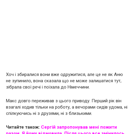
Хоч і збиралися вони вже одружитися, але це не як Аню
не зупинило, вона сказала що не може залишатися тут,
зібрала свої речі і поїхала до Німеччини.
Макс довго переживав з цього приводу. Перший рік він
взагалі ходив тільки на роботу, а вечорами сидів удома, ні
спілкуючись ні з друзями, ні з близькими.
Читайте також:
Сергій запропонував мені пожити
разом. Я йому відмовила. Після цього все змінилось