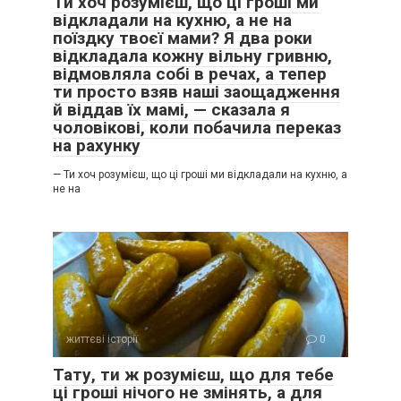
Ти хоч розумієш, що ці гроші ми
відкладали на кухню, а не на
поїздку твоєї мами? Я два роки
відкладала кожну вільну гривню,
відмовляла собі в речах, а тепер
ти просто взяв наші заощадження
й віддав їх мамі, — сказала я
чоловікові, коли побачила переказ
на рахунку
— Ти хоч розумієш, що ці гроші ми відкладали на кухню, а
не на
життєві історії
0
Тату, ти ж розумієш, що для тебе
ці гроші нічого не змінять, а для