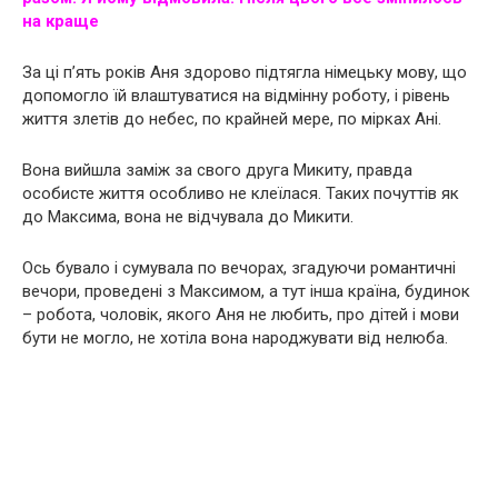
на краще
За ці п’ять років Аня здорово підтягла німецьку мову, що
допомогло їй влаштуватися на відмінну роботу, і рівень
життя злетів до небес, по крайней мере, по мірках Ані.
Вона вийшла заміж за свого друга Микиту, правда
особисте життя особливо не клеїлася. Таких почуттів як
до Максима, вона не відчувала до Микити.
Ось бувало і сумувала по вечорах, згадуючи романтичні
вечори, проведені з Максимом, а тут інша країна, будинок
– робота, чоловік, якого Аня не любить, про дітей і мови
бути не могло, не хотіла вона народжувати від нелюба.