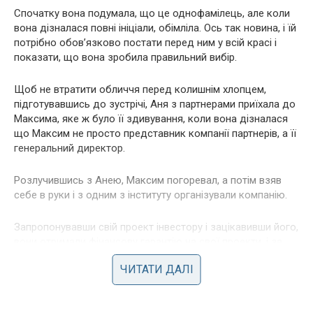
Спочатку вона подумала, що це однофамілець, але коли
вона дізналася повні ініціали, обімліла. Ось так новина, і їй
потрібно обов’язково постати перед ним у всій красі і
показати, що вона зробила правильний вибір.
Щоб не втратити обличчя перед колишнім хлопцем,
підготувавшись до зустрічі, Аня з партнерами приїхала до
Максима, яке ж було її здивування, коли вона дізналася
що Максим не просто представник компанії партнерів, а її
генеральний директор.
Розлучившись з Анею, Максим погоревал, а потім взяв
себе в руки і з одним з інституту організували компанію.
Запропонувавши свій проект інвестору і зацікавивши його,
вони отримали фінансову гарантію на свої проекти, і за
кілька років їх компанія потужно рвонула вгору, а ще Аня
ЧИТАТИ ДАЛІ
дізналася що Максим одружився, і у нього нapoдилася
прекрасна пара малюків хлопчик і дівчинка.