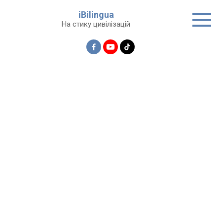
Перейти
iBilingua
до
На стику цивілізацій
вмісту