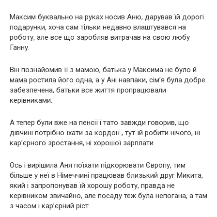
Максим буквально на руках носив Аню, дарував їй дорогі
подарунки, хоча сам тільки недавно влаштувався на
роботу, але все що заробляв витрачав на свою любу
Ганну.
Він познайомив її з мамою, батька у Максима не було й
мама ростила його одна, а у Ані навпаки, сім’я була добре
забезпечена, батьки все життя пропрацювали
керівниками.
А тепер були вже на пенсії і тато завжди говорив, що
дівчині потрібно їхати за кордон , тут їй робити нічого, ні
кар’єрного зростання, ні хорошої зарплати.
Ось і вирішила Аня поїхати підкорювати Європу, тим
більше у неї в Німеччині працював близький друг Микита,
який і запропонував їй хорошу роботу, правда не
керівником звичайно, але посаду теж була непогана, а там
з часом і кар’єрний ріст.