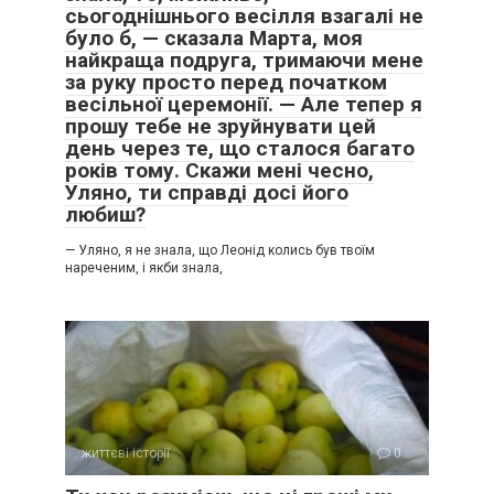
сьогоднішнього весілля взагалі не
було б, — сказала Марта, моя
найкраща подруга, тримаючи мене
за руку просто перед початком
весільної церемонії. — Але тепер я
прошу тебе не зруйнувати цей
день через те, що сталося багато
років тому. Скажи мені чесно,
Уляно, ти справді досі його
любиш?
— Уляно, я не знала, що Леонід колись був твоїм
нареченим, і якби знала,
життєві історії
0