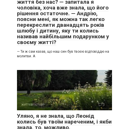
життя без нас? — запитала я
чоловіка, хоча вже знала, що його
рішення остаточне. — Андрію,
поясни мені, як можна так легко
перекреслити дванадцять років
шлюбу і дитину, яку ти колись
називав найбільшим подарунком у
своєму житті?
— Ти ж сам казав, що наш син був твоєю відповіддю на
молитви. А
життєві історії
0
Уляно, я не знала, що Леонід
колись був твоїм нареченим, і якби
знала, то, можливо,