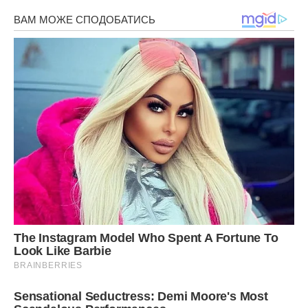
Додому Аня поверталася в засмучених почуттях, не такий
вона чекала зустріч з Максимом, та й жевріла в ній ще
надія що він її досі любить. Ось так буває, поїхала за
щастям закордон, а своє рідне щастя упустила.