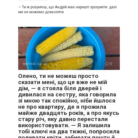
— Ти ж розумієш, що Андрій має нарешті зрозуміти: далі
ми не можемо дозволяти
життєві історії
0
Олено, ти не можеш просто
сказати мені, що це вже не мій
дім, — я стояла біля дверей і
дивилася на сестру, яка говорила
зі мною так спокійно, ніби йшлося
не про квартиру, де я прожила
майже двадцять років, а про якусь
стару річ, яку давно перестали
використовувати. — Я залишила
тобі ключі на два тижні, попросила
поливати квіти, забирати пошту й