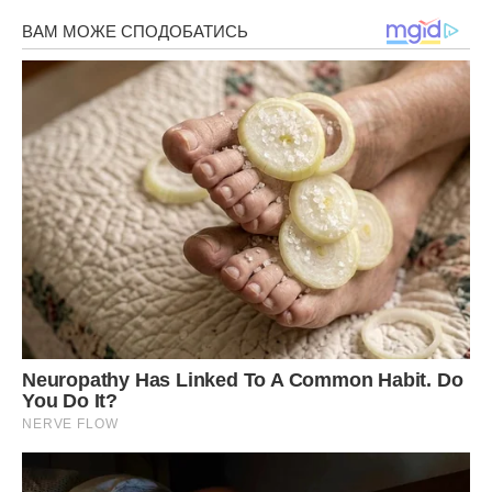
Ми зі своєю дружиною – опора один для одного. Я знаю,
що якщо б сталося навпаки, то моя дружина вчинила б
також, пішла б зі мною в невідомість, наплювавши на
думку батьків своїх.
Зате ми живемо, і нікому нічим не зобов’язані. Все, що у
нас є, зароблено нами.