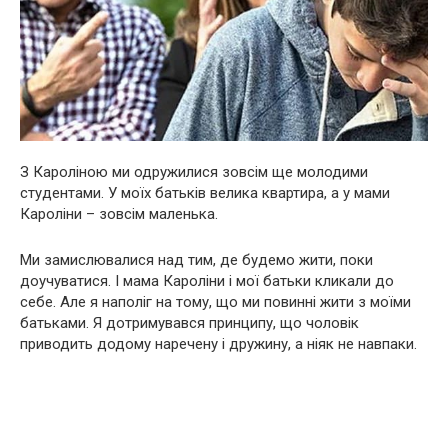
З Кароліною ми одружилися зовсім ще молодими
студентами. У моїх батьків велика квартира, а у мами
Кароліни – зовсім маленька.
Ми замислювалися над тим, де будемо жити, поки
доучуватися. І мама Кароліни і мої батьки кликали до
себе. Але я наполіг на тому, що ми повинні жити з моїми
батьками. Я дотримувався принципу, що чоловік
приводить додому наречену і дружину, а ніяк не навпаки.