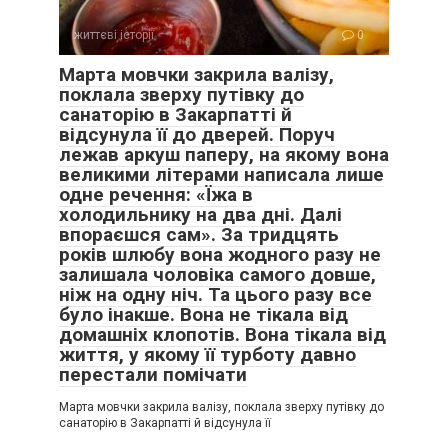
життєві історії
0
Марта мовчки закрила валізу,
поклала зверху путівку до
санаторію в Закарпатті й
відсунула її до дверей. Поруч
лежав аркуш паперу, на якому вона
великими літерами написала лише
одне речення: «Їжа в
холодильнику на два дні. Далі
впораєшся сам». За тридцять
років шлюбу вона жодного разу не
залишала чоловіка самого довше,
ніж на одну ніч. Та цього разу все
було інакше. Вона не тікала від
домашніх клопотів. Вона тікала від
життя, у якому її турботу давно
перестали помічати
Марта мовчки закрила валізу, поклала зверху путівку до
санаторію в Закарпатті й відсунула її