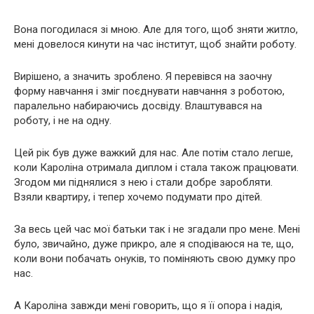
Вона погодилася зі мною. Але для того, щоб зняти житло,
мені довелося кинути на час інститут, щоб знайти роботу.
Вирішено, а значить зроблено. Я перевівся на заочну
форму навчання і зміг поєднувати навчання з роботою,
паралельно набираючись досвіду. Влаштувався на
роботу, і не на одну.
Цей рік був дуже важкий для нас. Але потім стало легше,
коли Кароліна отримала диплом і стала також працювати.
Згодом ми піднялися з нею і стали добре заробляти.
Взяли квартиру, і тепер хочемо подумати про дітей.
За весь цей час мої батьки так і не згадали про мене. Мені
було, звичайно, дуже прикро, але я сподіваюся на те, що,
коли вони побачать онуків, то поміняють свою думку про
нас.
А Кароліна завжди мені говорить, що я її опора і надія,