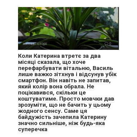
життєві історії
0
Коли Катерина втретє за два
місяці сказала, що хоче
перефарбувати вітальню, Василь
лише важко зітхнув і відсунув убік
смартфон. Він навіть не запитав,
який колір вона обрала. Не
поцікавився, скільки це
коштуватиме. Просто мовчки дав
зрозуміти, що не бачить у цьому
жодного сенсу. Саме ця
байдужість зачепила Катерину
значно сильніше, ніж будь-яка
суперечка