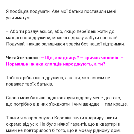
Я пообіцяв подумати. Але мої батьки поставили мені
ультиматум:
– Або ти розлучаєшся, або, якщо переїдеш жити до
матері своєї дружини, можеш відразу забути про нас!
Подумай, інакше залишишся зовсім без нашої підтримки.
Читайте також:
– Що, зрадниця? – кричав чоловік. –
Нормальні жінки хлопців нapoджyють, а ти?
Тобі потрібна інша дружина, а не ця, яка зовсім не
поважає твоїх батьків.
Слова моїх батьків підштовхнули відразу мене до того,
що потрібно від них з’їжджати, і чим швидше – тим краще.
Тільки я запропонував Кароліні зняти квартиру і жити
окремо від усіх. Не було ніякої гарантії, що в квартирі її
мами не повторилося б того, що в моєму рідному домі.