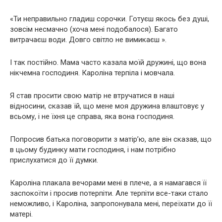
«Ти неправильно гладиш сорочки. Готуєш якось без душі,
зовсім несмачно (хоча мені подобалося). Багато
витрачаєш води. Довго світло не вимикаєш ».
І так постійно. Мама часто казала моїй дружині, що вона
нікчемна господиня. Кароліна терпіла і мовчала.
Я став просити свою матір не втручатися в наші
відносини, сказав їй, що мене моя дружина влаштовує у
всьому, і не їхня це справа, яка вона господиня.
Попросив батька поговорити з матір’ю, але він сказав, що
в цьому будинку мати господиня, і нам потрібно
прислухатися до її думки.
Кароліна плакала вечорами мені в плече, а я намагався її
заспокоїти і просив потерпіти. Але терпіти все-таки стало
неможливо, і Кароліна, запропонувала мені, переїхати до її
матері.