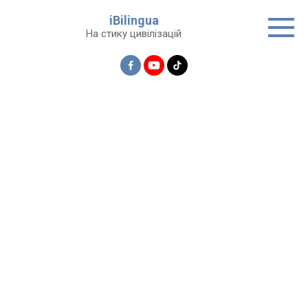
Перейти
iBilingua
до
На стику цивілізацій
вмісту