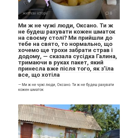
життєві історії
0
Ми ж не чужі люди, Оксано. Ти ж
не будеш рахувати кожен шматок
на своєму столі? Ми прийшли до
тебе на свято, то нормально, що
хочемо ще трохи забрати страв і
додому, — сказала сусідка Галина,
тримаючи в руках пакет, який
принесла вже після того, як з’їла
все, що хотіла
— Ми ж не чужі люди, Оксано. Ти ж не будеш рахувати
кожен шматок