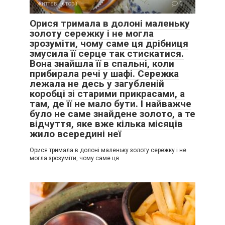
життєві історії
0
Орися тримала в долоні маленьку
золоту сережку і не могла
зрозуміти, чому саме ця дрібниця
змусила її серце так стискатися.
Вона знайшла її в спальні, коли
прибирала речі у шафі. Сережка
лежала не десь у загубленій
коробці зі старими прикрасами, а
там, де її не мало бути. І найважче
було не саме знайдене золото, а те
відчуття, яке вже кілька місяців
жило всередині неї
Орися тримала в долоні маленьку золоту сережку і не
могла зрозуміти, чому саме ця