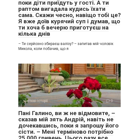
поки діти приїдуть у гості. А ти
раптом вигадала кудись їхати
сама. Скажи чесно, навіщо тобі це?
Я вже доїв курячий суп і думав, що
ти хоча б вечерю приготуєш на
кілька днів
– Ти серйозно збираєш валізу? – запитав мій чоловік
Микола, коли побачив, що я
життєві історії
0
Пані Галино, ви ж не відмовите, –
сказав мій зять Андрій, навіть не
дочекавшись, поки я запрошу його
сісти. – Мені терміново потрібно
25 000 гривень. Цього разу все