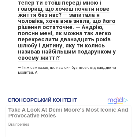
тепер ти стоїш переді мною і
говориш, що хочеш почати нове
життя без нас? — запитала я
чоловіка, хоча вже знала, що його
рішення остаточне. — Андрію,
поясни мені, як можна так легко
перекреслити дванадцять років
шлюбу і дитину, яку ти колись
називав найбільшим подарунком у
своєму житті?
— Ти ж сам казав, що наш син був твоєю відповіддю на
молитви. А