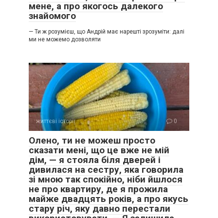
мене, а про якогось далекого
знайомого
— Ти ж розумієш, що Андрій має нарешті зрозуміти: далі
ми не можемо дозволяти
життєві історії
0
Олено, ти не можеш просто
сказати мені, що це вже не мій
дім, — я стояла біля дверей і
дивилася на сестру, яка говорила
зі мною так спокійно, ніби йшлося
не про квартиру, де я прожила
майже двадцять років, а про якусь
стару річ, яку давно перестали