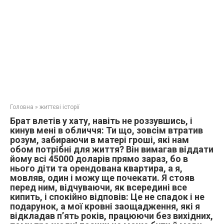
Головна
»
життєві історії
Брат влетів у хату, навіть не роззувшись, і
кинув мені в обличчя: Ти що, зовсім втратив
розум, забираючи в матері гроші, які нам
обом потрібні для життя? Він вимагав віддати
йому всі 45000 доларів прямо зараз, бо в
нього діти та орендована квартира, а я,
мовляв, один і можу ще почекати. Я стояв
перед ним, відчуваючи, як всередині все
кипить, і спокійно відповів: Це не спадок і не
подарунок, а мої кровні заощадження, які я
відкладав п’ять років, працюючи без вихідних,