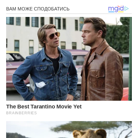
Хіба я зробив щось погане, коли просто захотів
розпорядитися своїми грошима за власним бажанням?
Чому професійний вибір брата, який він зробив багато
років тому, тепер має ставати моєю проблемою? Він
вчився на автомеханіка і знав, що це за професія, тоді як
я обрав шлях програміста і наполегливо працював для
успіху.
Я часто думаю про це вечорами. Можливо, в чомусь я був
занадто різким? Але з іншого боку, якби я віддав гроші,
то втратив би і їх, і повагу до себе. Він би ніколи їх не
повернув, я це знаю напевно. Люди, які вважають, що їм
всі винні, рідко відчувають обов’язок перед іншими.