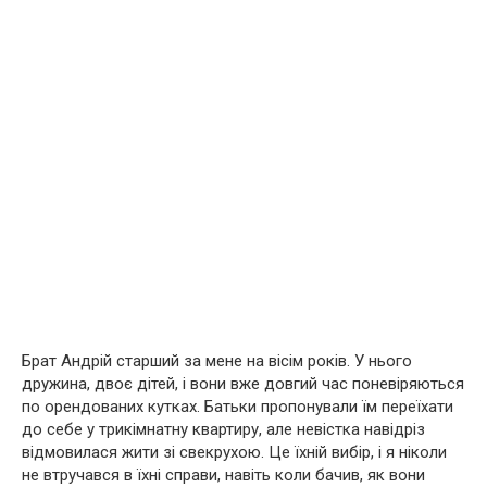
Брат Андрій старший за мене на вісім років. У нього
дружина, двоє дітей, і вони вже довгий час поневіряються
по орендованих кутках. Батьки пропонували їм переїхати
до себе у трикімнатну квартиру, але невістка навідріз
відмовилася жити зі свекрухою. Це їхній вибір, і я ніколи
не втручався в їхні справи, навіть коли бачив, як вони