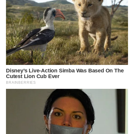
Я купив квартиру. Тепер я живу в своєму домі, де ніхто не
диктує мені правила. Але цей осад залишився. Брат не
вітає мене з покупкою, він ніби викреслив мене зі свого
життя через мою відмову спонсорувати його комфорт.
Чи варто було намагатися пояснити йому щось ще раз?
Чи є сенс шукати компроміс там, де один хоче забрати
все, а інший хоче просто захистити своє? Мені здається,
що конфлікт був неминучим, адже наші погляди на життя
занадто різні.
Часто зустрічаю знайомих, які питають, як там Андрій, а я
не знаю, що й відповісти. Кажу, що все добре, хоча в душі
відчуваю велику пустку. Дуже важко, коли рідна людина
стає ворогом через грошове питання.
Люди кажуть, що гроші мають здатність виявляти
справжню суть. Хтось стає щедрішим, а хтось —
нестерпно жадібним. Я не відчуваю до брата жодної
ворожості, мені просто шкода, що він обрав такий шлях.