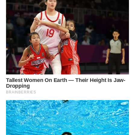
Якось я пробував поговорити з ним серйозно. Запросив
на каву, хотів пояснити, що ми дорослі люди. Але він
навіть не дослухав. Сказав, що програмісти заробляють