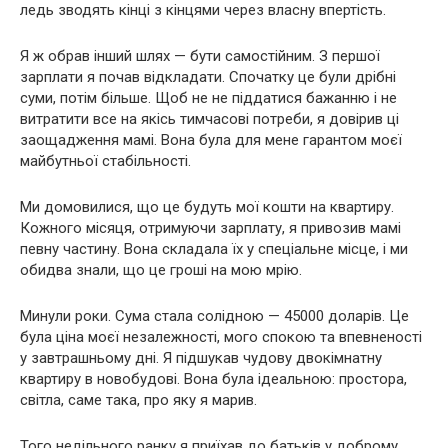
ледь зводять кінці з кінцями через власну впертість.
Я ж обрав інший шлях — бути самостійним. З першої
зарплати я почав відкладати. Спочатку це були дрібні
суми, потім більше. Щоб не не піддатися бажанню і не
витратити все на якісь тимчасові потреби, я довірив ці
заощадження мамі. Вона була для мене гарантом моєї
майбутньої стабільності.
Ми домовилися, що це будуть мої кошти на квартиру.
Кожного місяця, отримуючи зарплату, я привозив мамі
певну частину. Вона складала їх у спеціальне місце, і ми
обидва знали, що це гроші на мою мрію.
Минули роки. Сума стала солідною — 45000 доларів. Це
була ціна моєї незалежності, мого спокою та впевненості
у завтрашньому дні. Я підшукав чудову двокімнатну
квартиру в новобудові. Вона була ідеальною: простора,
світла, саме така, про яку я марив.
Того недільного ранку я приїхав до батьків у доброму