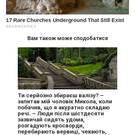
Вам також може сподобатися
Усі імена на прохання автора змінені. Фото ілюстративне.
життєві історії
0
Ти серйозно збираєш валізу? –
запитав мій чоловік Микола, коли
побачив, що я акуратно складаю
речі. – Люди після шістдесяти
зазвичай сидять удома,
розгадують кросворди,
перебирають вервиці, чекають,