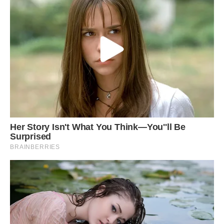
чи це прощення щось змінить. Він не просить пробачення,
він вимагає виправдань. А я не маю за що
виправдовуватися, бо я не робив нічого поганого.
Коли я пишу ці слова, я знову переживаю ті моменти. Це
не просто історія про гроші, це історія про вибір. Про вибір
між своїм майбутнім і чужим комфортом. Я обрав своє
майбутнє, і я не жалію про це ні на мить.
Можливо, коли-небудь Андрій зрозуміє, що я не був
ворогом. Можливо, він теж досягне своїх цілей і побачить,
що успіх не приходить сам по собі. А до того часу я буду
йти своїм шляхом.
Кожен з нас має свій шлях і свої випробування. Ми не
завжди розуміємо один одного, але це життя. Ми вчимося
на помилках і намагаємося не повторювати їх. Це і є наше
дорослішання.
Чи вважаєте ви, що я мав поступитися заради спокою в
сім’ї, навіть знаючи, що грошей можу більше не побачити?