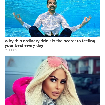
легко, ніби це просто магія, а не роки навчання і
постійного вдосконалення. Він не хоче розуміти, що за
моїм успіхом стоїть втома і відсутність нормального
відпочинку.
Іноді я думаю про те, що було б, якби я купив квартиру на
два роки раніше. Можливо, ми б уникнули цього
скандалу? Але я тоді не мав достатньо коштів. Життя —
це не гра в шахи, де можна передбачити кожен хід. Тут
все набагато складніше і непередбачуваніше.
Сім’я — це найближче, що в нас є, але чомусь саме з
найближчими бувають найскладніші конфлікти. Коли я
дивлюся на свої фото, де ми разом з Андрієм в дитинстві,
я відчуваю дивний щем. Ми були щасливі, не маючи
нічого. А тепер маємо багато, але не маємо миру.
Може, це такий урок? Може, гроші перевіряють, наскільки
міцні наші зв’язки? Я впевнений, що зробив правильно,
відстоявши своє. Якщо я піду на поступки зараз, він буде
вимагати ще більше в майбутньому. Це замкнене коло, з