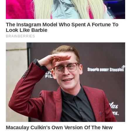
якого треба виходити.
Чи зможемо ми колись знову стати друзями? Я не знаю.
Зараз це виглядає як далека перспектива. Він занадто
зациклений на своїх образах, а я занадто ціную свою
свободу. Ми обидва обрали свій шлях, і, мабуть, так воно
має бути.
Я ніколи не хотів бути самотнім, але бути з братом, який
дивиться на мене як на ворога, — це теж не вихід. Кожна
зустріч з ними тепер нагадує мінне поле. Ніхто не знає,
коли вибухне нова претензія. Це виснажує фізично і
морально.