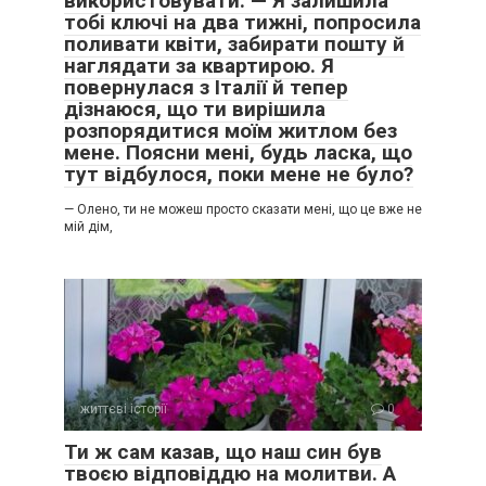
використовувати. — Я залишила
тобі ключі на два тижні, попросила
поливати квіти, забирати пошту й
наглядати за квартирою. Я
повернулася з Італії й тепер
дізнаюся, що ти вирішила
розпорядитися моїм житлом без
мене. Поясни мені, будь ласка, що
тут відбулося, поки мене не було?
— Олено, ти не можеш просто сказати мені, що це вже не
мій дім,
життєві історії
0
Ти ж сам казав, що наш син був
твоєю відповіддю на молитви. А