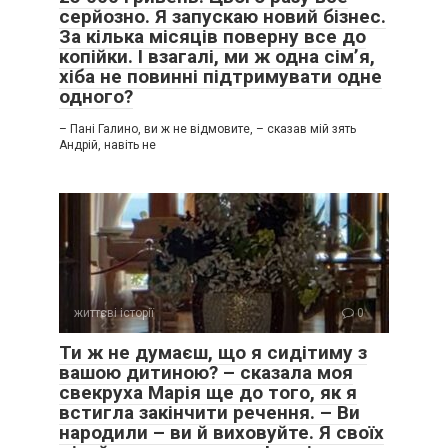
серйозно. Я запускаю новий бізнес.
За кілька місяців поверну все до
копійки. І взагалі, ми ж одна сім’я,
хіба не повинні підтримувати одне
одного?
– Пані Галино, ви ж не відмовите, – сказав мій зять
Андрій, навіть не
життєві історії
0
Ти ж не думаєш, що я сидітиму з
вашою дитиною? – сказала моя
свекруха Марія ще до того, як я
встигла закінчити речення. – Ви
народили – ви й виховуйте. Я своїх