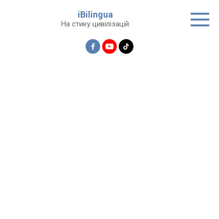
Перейти
iBilingua
до
На стику цивілізацій
вмісту