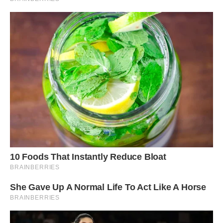
що можливості ми створюємо самі. Коли він одружився,
він знав, на що йде. Він знав, що квартира — це не
подарунок долі, а результат роботи.
Мама тепер боїться навіть слово сказати в його бік, щоб
не розлютити ще більше. Вона постійно повторює, що він
просто не справляється з навантаженням. Але хіба я
винен у тому, що в нього таке навантаження? Я працюю
не менше, і мої нерви теж мають межу.
Найприкріше — це те, що невістка підливає оливи у
вогонь. Вона переконує Андрія, що мама віддала мені ті
гроші не через те, що вони мої, а тому, що любить мене
більше. Це отруює їхню свідомість і руйнує нашу сім’ю. Я
бачив, як вони сидять на кухні й обговорюють мою
квартиру, ніби я вкрав у них щось цінне.