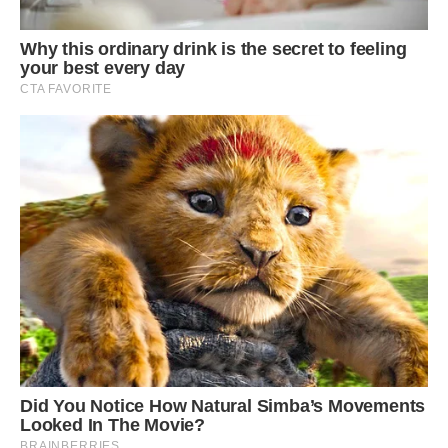
Можливо, з часом він зрозуміє, що я не був зобов’язаний
вирішувати його проблеми за рахунок власних планів. А
можливо, це назавжди зіпсувало наші стосунки. Я не знаю
відповіді.
Я досі не можу зрозуміти, чому вважається нормальним
вимагати від брата те, що він заробляв важкою працею.
Чому статус сімейної людини дає право ставити
ультиматуми холостяку? Адже я не вимагаю від нього
частку від його зарплати, хоча він теж працює.
Іноді ввечері, коли я сиджу на своєму балконі, дивлюся на
вогні міста і згадую наше дитинство. Ми бігали разом,
ділили іграшки, захищали один одного від хуліганів. Куди
це все поділося? Як прості папірці з цифрами змогли
випалити в нас обох повагу і братерську любов?
Андрій завжди був трохи дивакуватий у своїх
переконаннях. Він вважав, що світ йому винен за те, що
він народився в сім’ї, де не було статків. Але він забував,