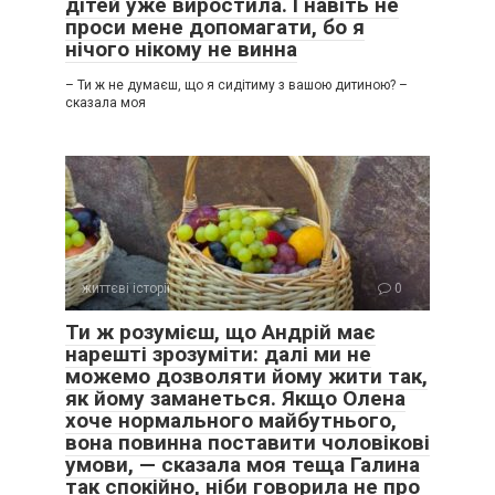
дітей уже виростила. І навіть не
проси мене допомагати, бо я
нічого нікому не винна
– Ти ж не думаєш, що я сидітиму з вашою дитиною? –
сказала моя
життєві історії
0
Ти ж розумієш, що Андрій має
нарешті зрозуміти: далі ми не
можемо дозволяти йому жити так,
як йому заманеться. Якщо Олена
хоче нормального майбутнього,
вона повинна поставити чоловікові
умови, — сказала моя теща Галина
так спокійно, ніби говорила не про