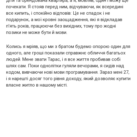
діти та орендована квартира, а я, мовляв, один і можу ще
почекати. Я стояв перед ним, відчуваючи, як всередині
все кипить, і спокійно відповів: Це не спадок і не
подарунок, а мої кровні заощадження, які я відкладав
п’ять років, працюючи без вихідних, тому про жодні
позики не може бути й мови.
Колись я мріяв, що ми з братом будемо опорою один для
одного, але гроші показали справжнє обличчя багатьох
людей. Мене звати Тарас, і я все життя пробивав собі
шлях сам. Поки однолітки гуляли вечорами, я сидів над
кодом, вивчаючи нові мови програмування. Зараз мені 27,
і я нарешті досяг того рівня доходу, який дозволяє купити
власне житло в нашому місті.