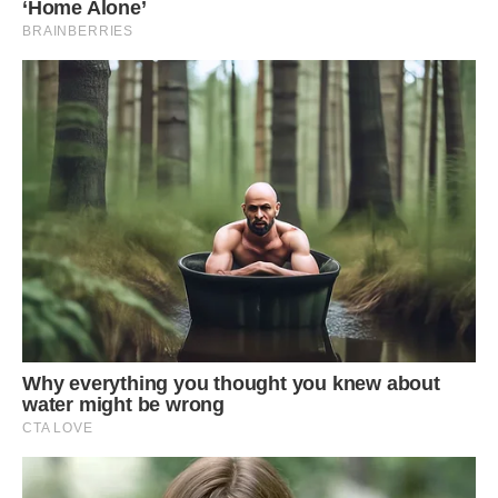
Найбільше мені шкода маму. Вона ні в чому не винна. Вона
просто допомогла сину, як зробила б кожна мати. Але
тепер вона змушена страждати через незрілість старшого
сина. Це найважча частина моєї історії.
Чи варто було пробачати йому цю зухвалість? Я не знаю,