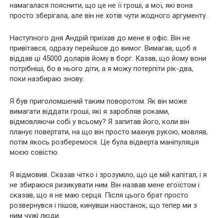
намагалася пояснити, що це не її гроші, а мої, які вона
просто зберігала, але він не хотів чути жодного аргументу.
Наступного дня Андрій приїхав до мене в офіс. Він не
привітався, одразу перейшов до вимог. Вимагав, щоб я
віддав ці 45000 доларів йому в борг. Казав, що йому вони
потрібніші, бо в нього діти, а я можу потерпіти рік-два,
поки назбираю знову.
Я був приголомшений таким поворотом. Як він може
вимагати віддати гроші, які я заробляв роками,
відмовляючи собі у всьому? Я запитав його, коли він
планує повертати, на що він просто махнув рукою, мовляв,
потім якось розберемося. Це була відверта маніпуляція
моєю совістю.
Я відмовив. Сказав чітко і зрозуміло, що це мій капітал, і я
не збираюся ризикувати ним. Він назвав мене егоїстом і
сказав, що я не маю серця. Після цього брат просто
розвернувся і пішов, кинувши наостанок, що тепер ми з
ним чужі люди.