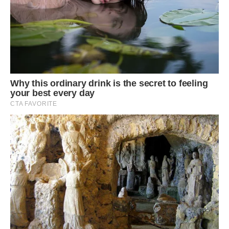
Як би ви вчинили, якби опинилися в такій ситуації, де
рідна кров вимагає пожертвувати своїм майбутнім заради
їхнього теперішнього комфорту? Варто було пробачати
йому цю зухвалість, чи моє рішення захистити свій капітал
було єдино правильним?