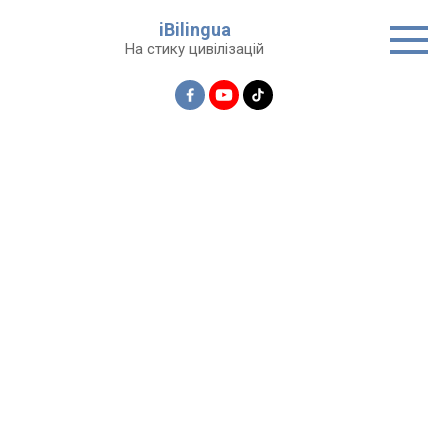
Перейти
iBilingua
до
На стику цивілізацій
вмісту