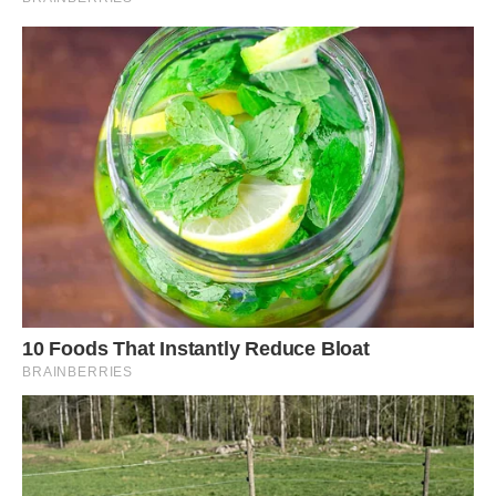
Гнат сам не вловив той момент, коли їх очі почали
зустрічатися все частіше… Як народився той грішний
заборонений струм між ними.
Він спочатку намагався пручатися, опиратися йому,
матюкав себе, називав йолопом, дурнем, божевільним. Та