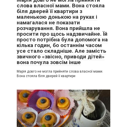
слова власної мами. Вона стояла
біля дверей її квартири з
маленькою донькою на руках і
намагалася не показати
розчарування. Вона прийшла не
просити про щось надзвичайне. Їй
просто потрібна була допомога на
кілька годин, бо останнім часом
усе стало складніше. Але замість
звичного «звісно, приводи дітей»
вона почула зовсім інше
Марія довго не могла прийняти слова власної мами.
Вона стояла біля дверей її квартири
…Одного разу Гнат повернувся з міста, з робочої поїздки і
від Марти, а дома на нього на обідньому столі чекав лист.
«Я взяла лише необхідне мені на новому місті. Я
винайняла квартиру в райцентрі, найближчими днями
життєві історії
0
подам на розлучення. Дмитро виріс, в нього своя родина, і