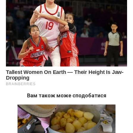
потрапляла додому – кидалися з Гнатом в обійми одне
одному, з пристрастю і почуттями, що лише зростали. У
потаємних своїх схованках пестили-годували свою
Любов-пташку, даруючи їй кожного разу нові крила.
Після другого курсу Марта зустріла Віктора. Кохав її
безтямно, надійний був і спокійний.
Вам також може сподобатися