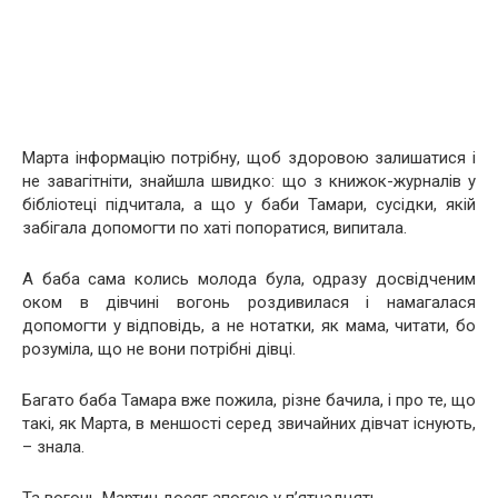
Марта інформацію потрібну, щоб здоровою залишатися і
не завагітніти, знайшла швидко: що з книжок-журналів у
бібліотеці підчитала, а що у баби Тамари, сусідки, якій
забігала допомогти по хаті попоратися, випитала.
А баба сама колись молода була, одразу досвідченим
оком в дівчині вогонь роздивилася і намагалася
допомогти у відповідь, а не нотатки, як мама, читати, бо
розуміла, що не вони потрібні дівці.
Багато баба Тамара вже пожила, різне бачила, і про те, що
такі, як Марта, в меншості серед звичайних дівчат існують,
– знала.
Та вогонь Мартин досяг апогею у п’ятнадцять.