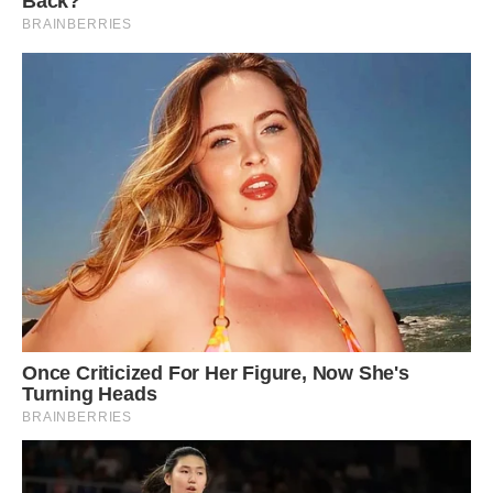
Але Марта-таки зробила спробу втечі від нього.
Вступила в інститут, той самий, що і Дмитро. Мешкала
тепер у великому місті в гуртожитку, додому виривалася
лише пару разів на місяць.
Навіть почала зустрічатися з іншими хлопцями, бо увагою
не була обділена, кавалери з’явилися швидко.
Вирішила, що своє зациклення на Гнатові лікувати треба…
Та не дуже допомагало те лікування, бо як тільки