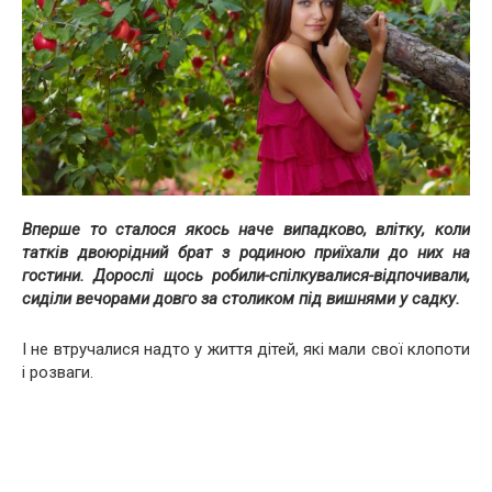
Вперше то сталося якось наче випадково, влітку, коли
татків двоюрідний брат з родиною приїхали до них на
гостини. Дорослі щось робили-спілкувалися-відпочивали,
сиділи вечорами довго за столиком під вишнями у садку.
І не втручалися надто у життя дітей, які мали свої клопоти
і розваги.