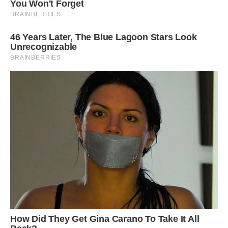
якийсь час.
Дійшло і до Марії. Але на гарячому чоловіка не ловила, а
вірити чуткам не хотіла, сподіваючись, що не спроможний
Гнат її на таке.
А вони оберігали своє гріховне щастя ретельно, як могли.