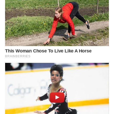
почуття оселилося пташиною в душі, яка тьохкала
радісно і виспівувала, як тільки бачив Марту-Мартусю на
вулиці чи вже своїй оселі, і нічого вдіяти з тим не міг.
Спочатку він вирішив, що хай вона просто, та пташина-
неможлива любов, живе в ньому, носить його на крилах,
дарує весняну радість. Живе потаємно в його серці, і
нікому він в тому не зізнається. Та не вийшло.
Бо коли повертався якось зимового дня з роботи
стежкою поміж невеличкий ставок, що прямісінько у
центрі села їхнього вродився колись, виринула йому з
пітьми на зустріч Марта…
Як зустрілися їх руки, губи, як шепіт Мартин ледве
розрізнив:
«Дядьку Гнате… Не можу більше так… Не можу без вас…
думаю про вас постійно… не сплю…»
, як сам їй у відповідь
шепотів: