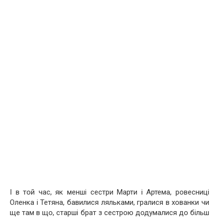
І в той час, як менші сестри Марти і Артема, ровесниці
Оленка і Тетяна, бавилися ляльками, гралися в хованки чи
ще там в що, старші брат з сестрою додумалися до більш