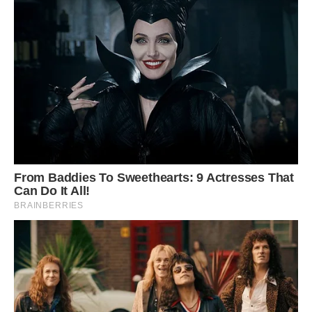
Юнак і дівчина сіли до столу, почали наминати печиво
домашнє, яке Марія, дружина Гнатова завжди пекла на
швидку.
– То ви тут пийте, а я поратися до худоби пішов, і до ночі
не сидіть, – мовив Гнат вже на порозі кухні.