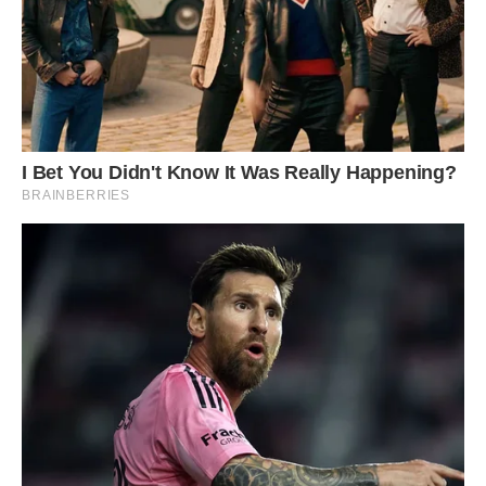
– Та ми вже майже скінчили, – відповіла Марта, і тут їх очі
зустрілися.
Щось відбулося саме в ту мить, але вони зрозуміли те
лише багато-багато пізніше…
А поки Марта стала частіше приходити допомагати
Дмитрові, бо той хотів добре здати екзамени, щоб
вступити аж до столичного престижного інституту. Туди ж
подумувала і сама Марта, тому відгукувалася охоче на
запрошення однокласника.
Але не тому, що їй подобався Дмитро, хоч хлопчина і