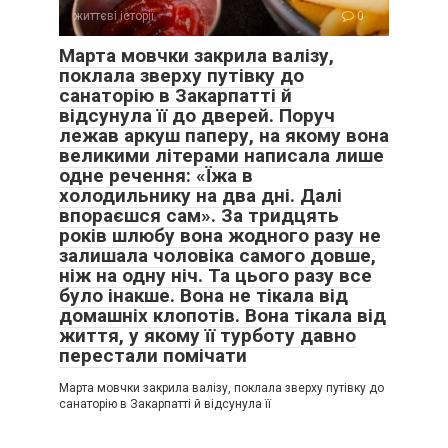
В селі тоді погуділи та й затихли. Визнали: Доля.
життєві історії
0
Марта мовчки закрила валізу,
поклала зверху путівку до
санаторію в Закарпатті й
відсунула її до дверей. Поруч
лежав аркуш паперу, на якому вона
великими літерами написала лише
одне речення: «Їжа в
холодильнику на два дні. Далі
впораєшся сам». За тридцять
років шлюбу вона жодного разу не
залишала чоловіка самого довше,
ніж на одну ніч. Та цього разу все
було інакше. Вона не тікала від
домашніх клопотів. Вона тікала від
життя, у якому її турботу давно
перестали помічати
Марта мовчки закрила валізу, поклала зверху путівку до
санаторію в Закарпатті й відсунула її