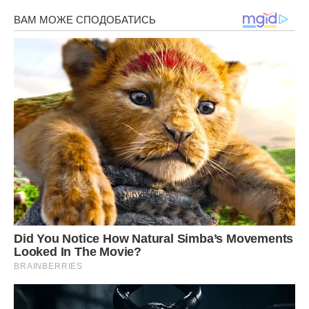
Про Марту Гнат чув, і від сина, і від батьків інших хлопців…
Різне чув. Але особливої уваги на дівчину не звернув, ну
дівка собі й дівка.
Запропонував дітям чаю, зазирнувши через годину до
кімнати, де ті над книжками і зошитами схилилися.
– Давай, тату, – погодився Дмитро, – не відмовимося.
– То приходьте на кухню хвилин за п’ятнадцять, – відповів
Гнат.