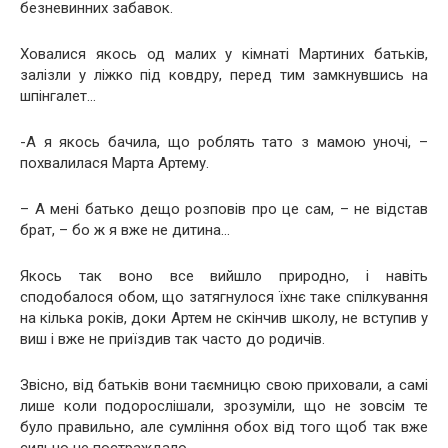
безневинних забавок.
Ховалися якось од малих у кімнаті Мартиних батьків,
залізли у ліжко під ковдру, перед тим замкнувшись на
шпінгалет…
-А я якось бачила, що роблять тато з мамою уночі, –
похвалилася Марта Артему.
– А мені батько дещо розповів про це сам, – не відстав
брат, – бо ж я вже не дитина…
Якось так воно все вийшло природно, і навіть
сподобалося обом, що затягнулося їхнє таке спілкування
на кілька років, доки Артем не скінчив школу, не вступив у
виш і вже не приїздив так часто до родичів.
Звісно, від батьків вони таємницю свою приховали, а самі
лише коли подорослішали, зрозуміли, що не зовсім те
було правильно, але сумління обох від того щоб так вже
сильно не постраждало.