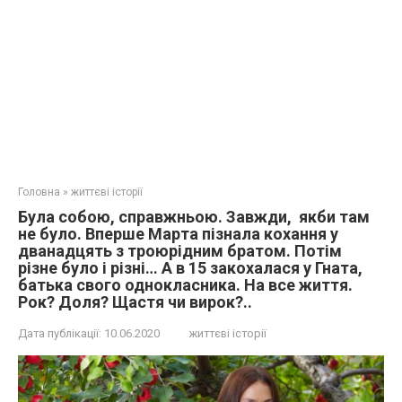
Головна
»
життєві історії
Була собою, справжньою. Завжди, якби там
не було. Вперше Марта пізнала кохання у
дванадцять з троюрідним братом. Потім
різне було і різні… А в 15 закохалася у Гната,
батька свого однокласника. На все життя.
Рок? Доля? Щастя чи вирок?..
Дата публікації:
10.06.2020
життєві історії