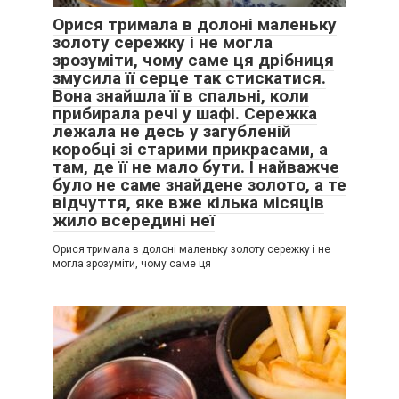
я більше не бачу сенсу нам бути разом. Я втомилася, хочу
Орися тримала в долоні маленьку
свободи і нормального життя. Я всі роки здогадувалася,
золоту сережку і не могла
але заборонялася собі поглянути в очі правді. А цього разу
зрозуміти, чому саме ця дрібниця
нарешті попрохала подругу поїхати таємно за тобою,
змусила її серце так стискатися.
прослідкувати. І вона підтвердила те, про що я і так знала,
Вона знайшла її в спальні, коли
про що мені давно казали люди. Я не хочу сварок, немає в
прибирала речі у шафі. Сережка
них потреби, бо не хочу більше бути з тобою. Живи своїм
лежала не десь у загубленій
життям, Гнате, а в мене тепер своє. Дякую за сина.
коробці зі старими прикрасами, а
Марія.»
там, де її не мало бути. І найважче
було не саме знайдене золото, а те
відчуття, яке вже кілька місяців
Гнат довго сидів за їх з дружиною столом, схиливши
жило всередині неї
голову на руки. Плакав. Але розумів у глибині душі, що так
правильно, і дякував подумки Марії…
Орися тримала в долоні маленьку золоту сережку і не
могла зрозуміти, чому саме ця
Через якийсь час, не побоявшись осуду односельчан,
Гнат забрав Марту з Василинкою в село.
Вони прожили багато років, народили разом Настю і
Миколку. Тепер вони вже дорослі.