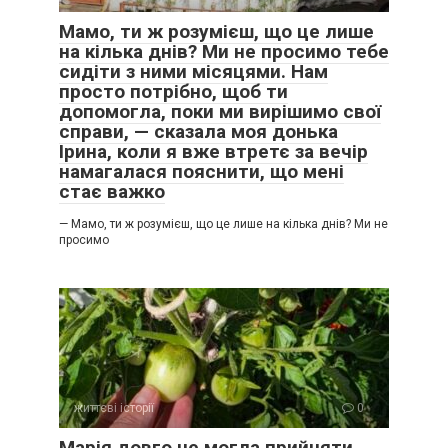
Мамо, ти ж розумієш, що це лише
Змирилася зі своєю участю. Так, значить, написано у Бога
на кілька днів? Ми не просимо тебе
її дорогу: розплачуватися за надто бурхливі юні роки
сидіти з ними місяцями. Нам
коханням до цього чоловіка, не її чоловіка, але який теж
просто потрібно, щоб ти
без неї не міг.
допомогла, поки ми вирішимо свої
справи, — сказала моя донька
Ірина, коли я вже втретє за вечір
Марта не вимагала ніколи від Гната щоб він розлучився,
намагалася пояснити, що мені
не дозволяла собі навіть думати про те, бо вважала, що і
стає важко
так достатньо винувата перед його жінкою, сином.
Розірвати їх стосунки більше не намагалася, просто жила
— Мамо, ти ж розумієш, що це лише на кілька днів? Ми не
тими не частими, але такими гарячими зустрічами. Інших
просимо
чоловіків перестала зовсім до себе підпускати – не могла
більш ділити себе.
життєві історії
0
Марія довго не могла прийняти