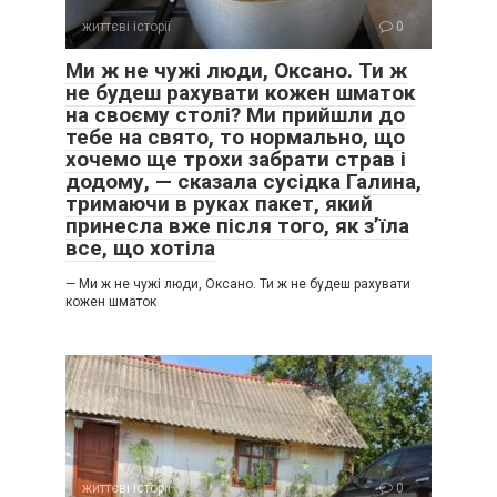
життєві історії
0
Ми ж не чужі люди, Оксано. Ти ж
не будеш рахувати кожен шматок
на своєму столі? Ми прийшли до
тебе на свято, то нормально, що
хочемо ще трохи забрати страв і
додому, — сказала сусідка Галина,
тримаючи в руках пакет, який
І Марта вийшла заміж. Півтора року не зустрічалася з
принесла вже після того, як з’їла
все, що хотіла
Гнатом, народила Василинку.
— Ми ж не чужі люди, Оксано. Ти ж не будеш рахувати
А потім Гнат почав у робочих справах частенько
кожен шматок
наїжджати до міста…
На рік ще вистачило Марти обманювати Вітю, а потім
подала на розлучення.
Знімала квартиру з Василинкою, не забороняла батьку з
дитиною спілкуватися, працювала архітектором і чекала
життєві історії
0
на свого Гната.