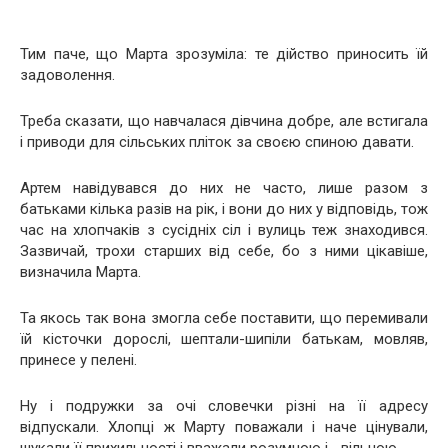
Тим паче, що Марта зрозуміла: те дійство приносить їй
задоволення.
Треба сказати, що навчалася дівчина добре, але встигала
і приводи для сільських пліток за своєю спиною давати.
Артем навідувався до них не часто, лише разом з
батьками кілька разів на рік, і вони до них у відповідь, тож
час на хлопчаків з сусідніх сіл і вулиць теж знаходився.
Зазвичай, трохи старших від себе, бо з ними цікавіше,
визначила Марта.
Та якось так вона змогла себе поставити, що перемивали
їй кісточки дорослі, шептали-шипіли батькам, мовляв,
принесе у пелені.
Ну і подружки за очі словечки різні на її адресу
відпускали. Хлопці ж Марту поважали і наче цінували,
шукали її прихильності і вважали розумною і… вільною.