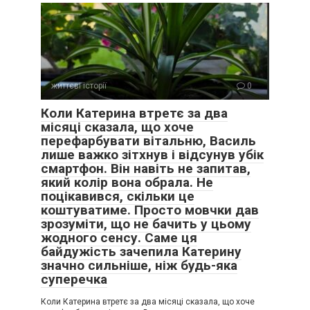
Дмитро, син Гната, почав спілкуватися з батьком і його
новою родиною лише через кілька років після одруження
Гната з Мартою.
життєві історії
0
Останні 7 років Марта, поховавши чоловіка, живе вже
Коли Катерина втретє за два
сама, її підтримують діти й онуки.
місяці сказала, що хоче
перефарбувати вітальню, Василь
…Цю історія я почула й записала від самої Марти
лише важко зітхнув і відсунув убік
Миколаївни, бабусі з сивим волоссям, глибокими
смартфон. Він навіть не запитав,
зморшками і пронизливими, досі ясними карими очима.
який колір вона обрала. Не
поцікавився, скільки це
Автор – Альона Мірошниченко.
коштуватиме. Просто мовчки дав
зрозуміти, що не бачить у цьому
жодного сенсу. Саме ця
Спеціально для видання Ibilingua.com.
байдужість зачепила Катерину
значно сильніше, ніж будь-яка
Передрук без посилання на Ibilingua.com. заборонено.
суперечка
Коли Катерина втретє за два місяці сказала, що хоче