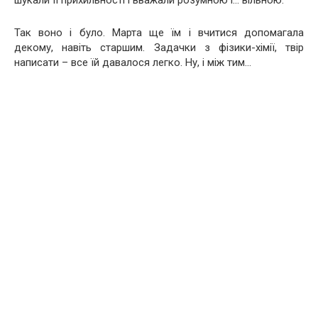
Так воно і було. Марта ще їм і вчитися допомагала
декому, навіть старшим. Задачки з фізики-хімії, твір
написати – все їй давалося легко. Ну, і між тим…