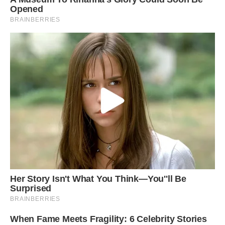
«Що ж нам робити, пташечко?.. Не можна цього, засудять
нас…»
, а сам цілував величезні карі оченята, ніжні холодні
від морозу щічки, – всього того Гнат тоді майже не
усвідомлював, а вже потім прокручував і прокручував у
голові тисячу разів те їх перше побачення…
Почалися зустрічі. Таємні-претаємні, обережні-
преобережні. Літали обоє. Але таке щастя не сховаєш
надовго – людське око пильне і немилосердне.
Пішли чутки-перешіптування.
Мати спробувала поговорити з Мартою, викликати на
відвертість спочатку, потім сварила, грозилася відректися
від неї зовсім, бо вже не сила їм таку Марту ростити-
терпіти, в кого вона така на їх голову вдалася… Та Марта
відмовчувалася і заперечувала все, відмахувалася… А
коли батько погрозив, що з дому вижене і поб’є, Марта
відповіла, що якщо вірять якимсь бабам, а не їй, то вона
сама їх покине, втече світ за очі. На тому і скінчилося на