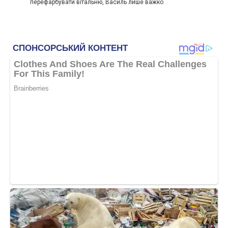
перефарбувати вітальню, Василь лише важко
Фото ілюстративне, з вільних джерел, wallpapers-fenix.eu