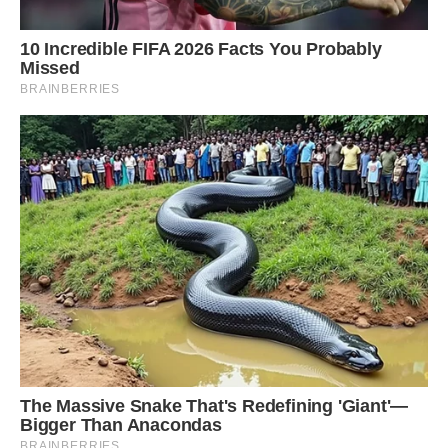
красунчиком вважався в класі і в селі.
Марта ходила до Тараненків… щоб тихцем любуватися
Дмитровим батьком.
Дружина Гната Захаровича працювала у райцентрі на
фабриці позмінно, “день-ніч-48”, їздила то автобусом на
роботу, то Гнат машиною відвозив, коли міг. Сам же він –
тут, у сільському колгоспі на одній з керівних посад, тож
повертався додому не пізно. На ньому й Дмитрові
переважно господарство, худоба були, хоча прибирати-
куховарити Марія встигала, завжди лишаючи своїм
чоловікам щось смачне.