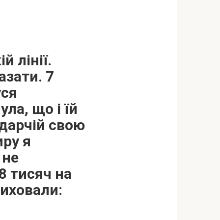
й лінії.
азати. 7
уся
ла, що і їй
 дарчій свою
иру я
 не
8 тисяч на
виховали: