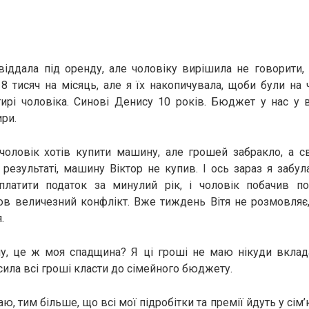
віддала під оренду, але чоловіку вирішила не говорити,
 8 тисяч на місяць, але я їх накопичувала, щоби були на
ирі чоловіка. Синові Денису 10 років. Бюджет у нас у в
ири.
чоловік хотів купити машину, але грошей забракло, а св
результаті, машину Віктор не купив. І ось зараз я забул
аплатити податок за минулий рік, і чоловік побачив п
в величезний конфлікт. Вже тиждень Вітя не розмовляє,
.
у, це ж моя спадщина? Я ці гроші не маю нікуди вклада
сила всі гроші класти до сімейного бюджету.
ю, тим більше, що всі мої підробітки та премії йдуть у сім