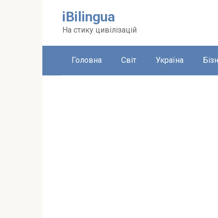
Перейти
iBilingua
до
вмісту
На стику цивілізацій
Головна
Світ
Україна
Біз