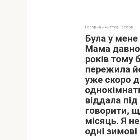
Головна
»
життєві історії
Була у мене 
Мама давно 
років тому 
пережила йо
уже скоро д
однокімнатн
віддала під
говорити, щ
місяць. Я н
одні зимові 