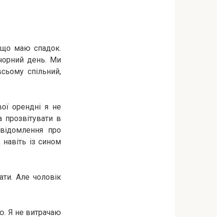
 що маю спадок.
 чорний день. Ми
сьому спільний,
ої орендні я не
а прозвітувати в
овідомлення про
 навіть із сином
ти. Але чоловік
’ю. Я не витрачаю