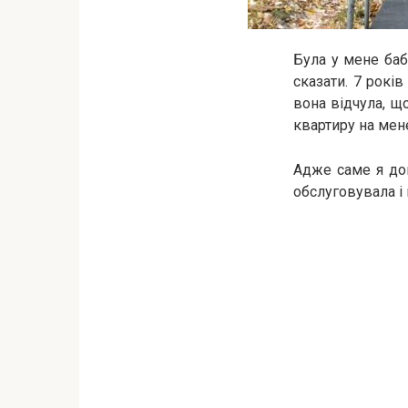
Була у мене баб
сказати. 7 рокі
вона відчула, щ
квартиру на мен
Адже саме я доп
обслуговувала і н