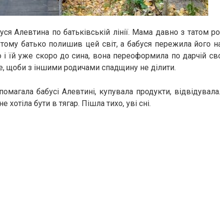
уся Алевтина по батьківській лінії. Мама давно з татом ро
в тому батько полишив цей світ, а бабуся пережила його н
о і їй уже скоро до сина, вона переоформила по дарчій с
е, щоби з іншими родичами спадщину не ділити.
омагала бабусі Алевтині, купувала продукти, відвідувала
е хотіла бути в тягар. Пішла тихо, уві сні.