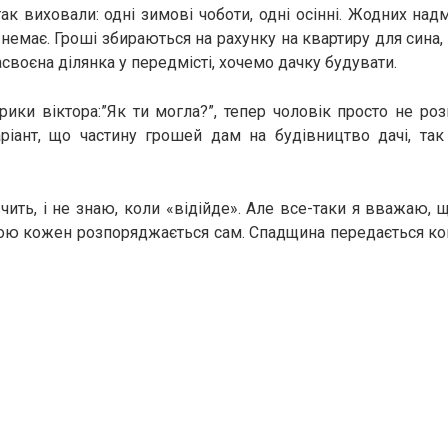
ак виховали: одні зимові чоботи, одні осінні. Жодних надм
немає. Гроші збираються на рахунку на квартиру для сина, 
асвоєна ділянка у передмісті, хочемо дачку будувати.
рики віктора:”Як ти могла?”, тепер чоловік просто не ро
іант, що частину грошей дам на будівництво дачі, так 
чить, і не знаю, коли «відійде». Але все-таки я вважаю, щ
ю кожен розпоряджається сам. Спадщина передається кон