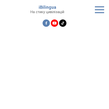
Перейти
iBilingua
до
На стику цивілізацій
вмісту