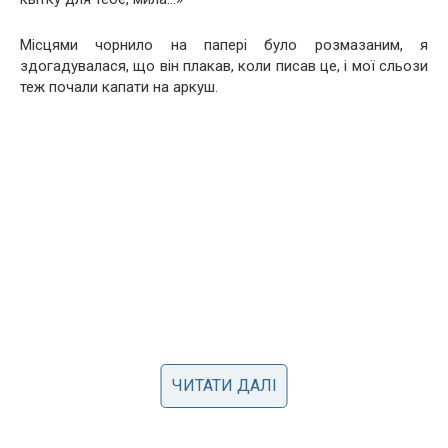
Місцями чорнило на папері було розмазаним, я
здогадувалася, що він плакав, коли писав це, і мої сльози
теж почали капати на аркуш.
ЧИТАТИ ДАЛІ