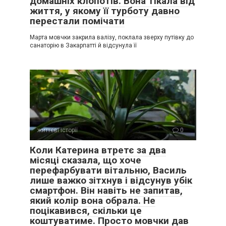
домашніх клопотів. Вона тікала від
життя, у якому її турботу давно
перестали помічати
Марта мовчки закрила валізу, поклала зверху путівку до
санаторію в Закарпатті й відсунула її
життєві історії
0
Коли Катерина втретє за два
місяці сказала, що хоче
перефарбувати вітальню, Василь
лише важко зітхнув і відсунув убік
смартфон. Він навіть не запитав,
який колір вона обрала. Не
поцікавився, скільки це
коштуватиме. Просто мовчки дав