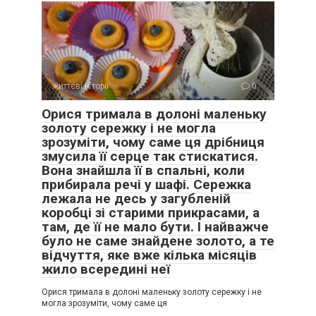
життєві історії
0
Орися тримала в долоні маленьку
золоту сережку і не могла
зрозуміти, чому саме ця дрібниця
змусила її серце так стискатися.
Вона знайшла її в спальні, коли
прибирала речі у шафі. Сережка
лежала не десь у загубленій
коробці зі старими прикрасами, а
там, де її не мало бути. І найважче
було не саме знайдене золото, а те
відчуття, яке вже кілька місяців
жило всередині неї
Орися тримала в долоні маленьку золоту сережку і не
могла зрозуміти, чому саме ця