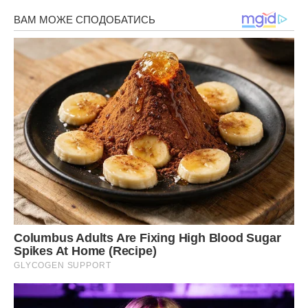
«Якщо ти прочитала і моя відповідь влаштувала тебе, то
відчини двері. Я купив твій улюблений хліб із кунжутом та
молоко. Чекаю, коли відчиниш двері»
Я побігла до дверей і відчинила їх. Ігор стояв там із хлібом
та молоком. Я обняла його і знала – він любить мене
найбільше на світі і ніхто не покохає мене так, як він.
Я вирішила залишити ту квітку на вершині гори.
Передрук без посилання на Ibilingua.com заборонено.
Фото ілюстративне, Ibilingua.com.