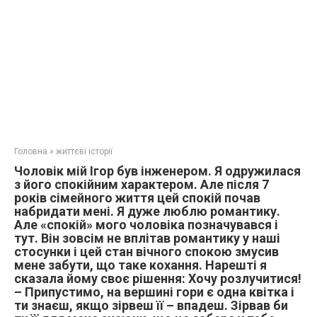
Головна
»
життєві історії
Чоловік мій Ігор був інженером. Я одружилася
з його спокійним характером. Але після 7
років сімейного життя цей спокій почав
набридати мені. Я дуже люблю романтику.
Але «спокій» мого чоловіка позначувався і
тут. Він зовсім не вплітав романтику у наші
стосунки і цей стан вічного спокою змусив
мене забути, що таке кохання. Нарешті я
сказала йому своє рішення: Хочу розлучитися!
– Припустимо, на вершині гори є одна квітка і
ти знаєш, якщо зірвеш її – впадеш. Зірвав би