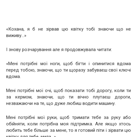
«Кохана, я б не зірвав цю квітку тобі знаючи що не
виживу…»
І знову розчарування але я продовжувала читати:
«Мені потрібні мої ноги, щоб бігти і опинитися вдома
перед тобою, знаючи, що ти щоразу забуваєш свої ключі
вдома.
Мені потрібні мої очі, щоб показати тобі дорогу, коли ти
за кермом, знаючи, що ти вічно плутаєш дороги,
незважаючи на те, що дуже любиш водити машину.
Мені потрібні мої руки, щоб тримати тебе за руку або
обійняти, коли потрібна моя підтримка. Але якщо хтось
любить тебе більше за мене, то я готовий піти і зірвати цю
квітку для тебе, мила…»