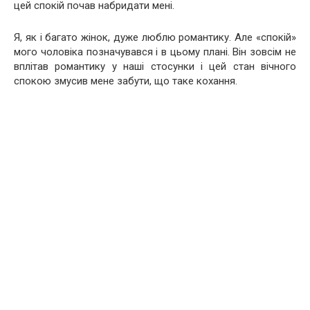
цей спокій почав набридати мені.
Я, як і багато жінок, дуже люблю романтику. Але «спокій»
мого чоловіка позначувався і в цьому плані. Він зовсім не
вплітав романтику у наші стосунки і цей стан вічного
спокою змусив мене забути, що таке кохання.