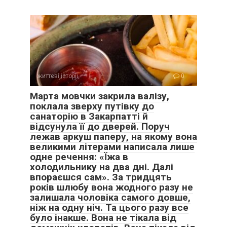
життєві історії
0
Марта мовчки закрила валізу,
поклала зверху путівку до
санаторію в Закарпатті й
відсунула її до дверей. Поруч
лежав аркуш паперу, на якому вона
великими літерами написала лише
одне речення: «Їжа в
холодильнику на два дні. Далі
впораєшся сам». За тридцять
років шлюбу вона жодного разу не
залишала чоловіка самого довше,
ніж на одну ніч. Та цього разу все
було інакше. Вона не тікала від