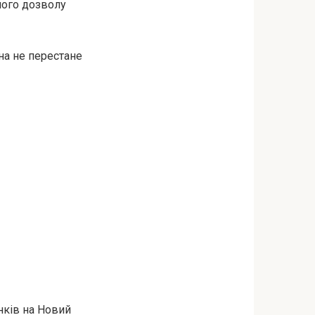
мого дозволу
на не перестане
нків на Новий