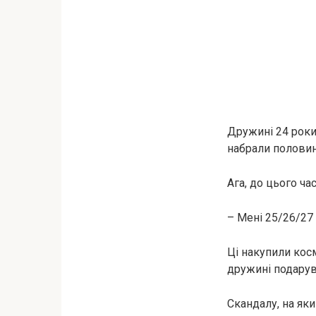
Дружині 24 роки
набрали половину
Ага, до цього ча
– Мені 25/26/27 
Ці накупили косм
дружині подарув
Скандалу, на яки