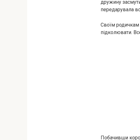
дружину засмути
передарувала все
Своїм родичкам 
підколювати. Все
Побачивши короб