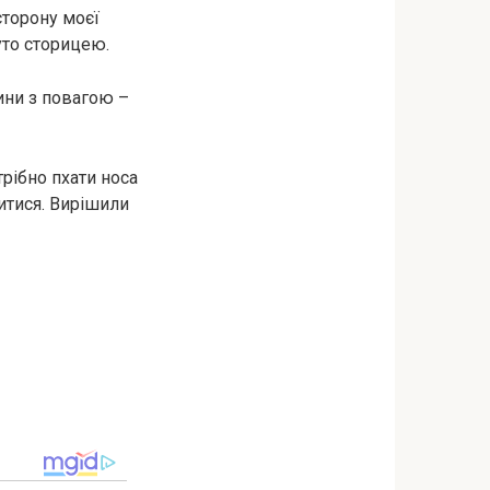
сторону моєї
уто сторицею.
ини з повагою –
трібно пхати носа
итися. Вирішили