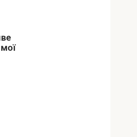
иве
 мої