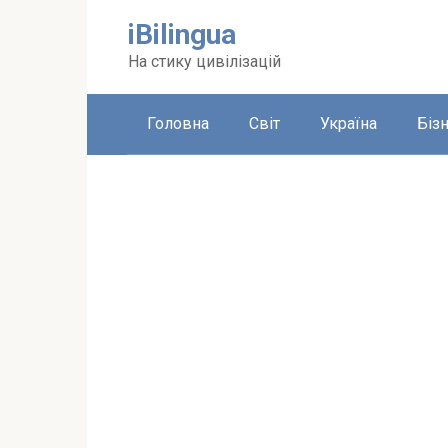
Перейти
iBilingua
до
вмісту
На стику цивілізацій
Головна
Світ
Україна
Біз