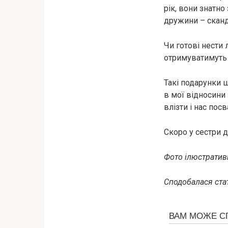
рік, вони знатно
дружини – сканда
Чи готові нести
отримуватимуть 
Такі подарунки ш
в мої відносини
влізти і нас посв
Скоро у сестри 
Фото ілюстративн
Сподобалася стат