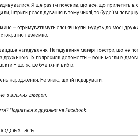
 здивувалися. Я ще раз їм пояснив, що все, що прилетить в 
ли, інтриги розслідування в тому числі, то буде їм поверн
 лайно – отримуватимуть слонячі купи. Будуть до моєї друж
стократно і взаємно.
видше нагадування. Нагадування матері і сестри, що не по
 з дружиною. Їх попросили допомогти – вони могли відмов
арити – що ж, це був їхній вибір.
день народження. Не знаю, що їй подарувати.
е, з вільних джерел.
тя? Поділіться з друзями на Facebook.