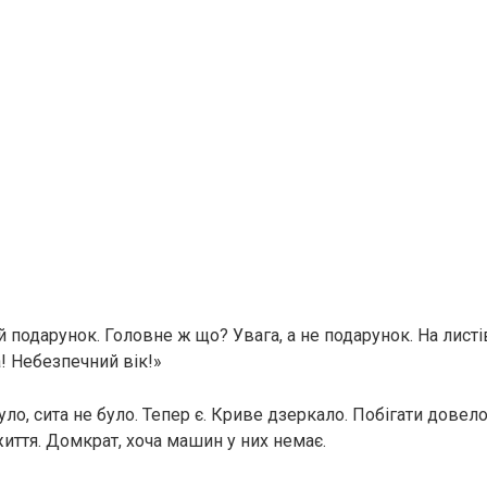
 подарунок. Головне ж що? Увага, а не подарунок. На листів
! Небезпечний вік!»
було, сита не було. Тепер є. Криве дзеркало. Побігати довел
иття. Домкрат, хоча машин у них немає.