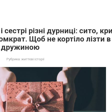
 сестрі різні дурниці: сито, кр
омкрат. Щоб не кортіло лізти в
з дружиною
Рубрика:
життєві історії