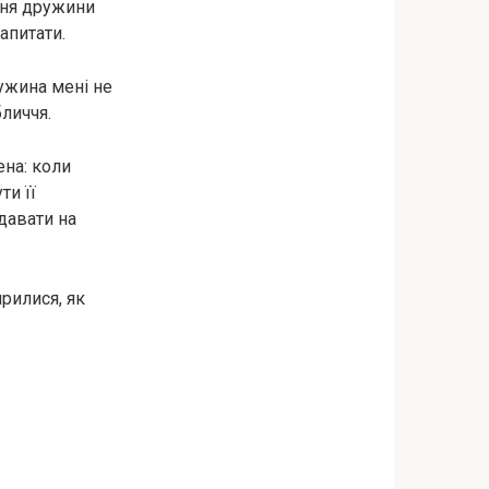
ння дружини
апитати.
ружина мені не
личчя.
ена: коли
ти її
давати на
ирилися, як