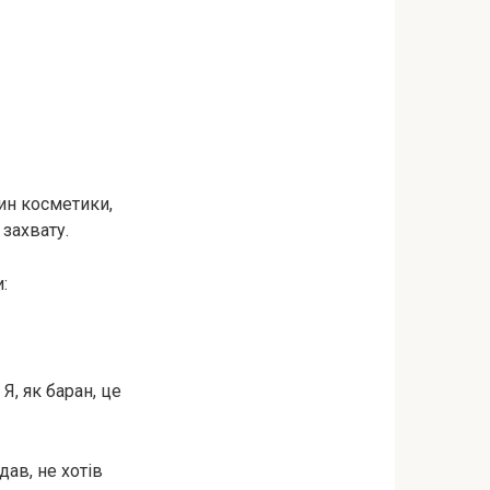
ин косметики,
 захвату.
:
Я, як баран, це
дав, не хотів