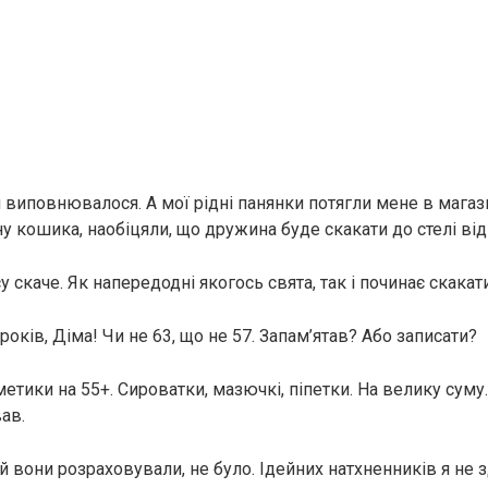
 виповнювалося. А мої рідні панянки потягли мене в магаз
 кошика, наобіцяли, що дружина буде скакати до стелі від
су скаче. Як напередодні якогось свята, так і починає скакати
років, Діма! Чи не 63, що не 57. Запам’ятав? Або записати?
етики на 55+. Сироватки, мазючкі, піпетки. На велику суму. 
ав.
й вони розраховували, не було. Ідейних натхненників я не з