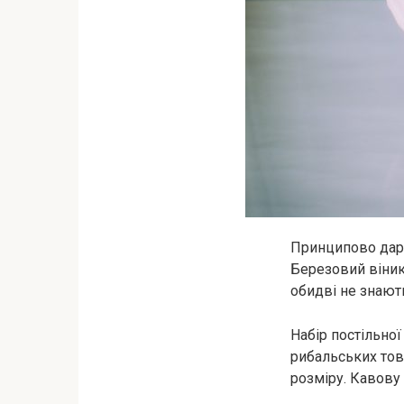
Принципово дарую
Березовий віник 
обидві не знають
Набір постільної
рибальських това
розміру. Кавову 