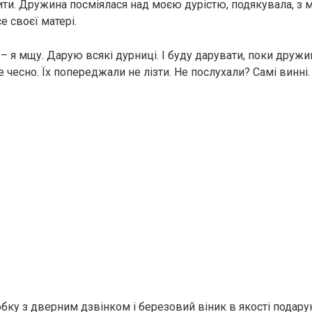
ти. Дружина посміялася над моєю дурістю, подякувала, з 
 своєї матері.
– я мщу. Дарую всякі дурниці. І буду дарувати, поки дружи
 чесно. Їх попереджали не лізти. Не послухали? Самі винні.
ку з дверним дзвінком і березовий віник в якості подару