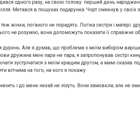
адився одного разу, на свою голову: перший день народже
ілля. Метався в пошуках подарунка. Чорт смикнув у своїх з
 теж жінки, поганого не порадять. Логіка сестри і матері: д
цього не розумію, вони допоможуть показати її справжнє об
сам дурень. Але я думав, що проблема з моїм вибором виріш
ови дружина мені пара-не пара, я запропонував сестрі кину
очати зустрічатися з моїм кращим другом, а мамі сказав по
яти вітчима на того, на кого я покажу.
ачить і до мене нехай не лізуть. Вони замовкли, але не зм