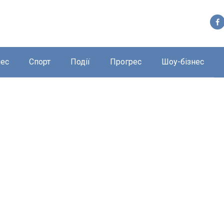
нес
Спорт
Події
Прогрес
Шоу-бізнес