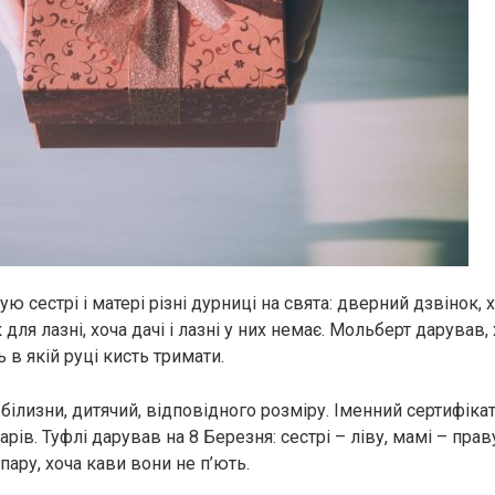
 сестрі і матері різні дурниці на свята: дверний дзвінок, хо
для лазні, хоча дачі і лазні у них немає. Мольберт дарував,
 в якій руці кисть тримати.
 білизни, дитячий, відповідного розміру. Іменний сертифіка
рів. Туфлі дарував на 8 Березня: сестрі – ліву, мамі – прав
пару, хоча кави вони не п’ють.