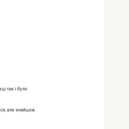
ці так і було
ося, але знайшов.