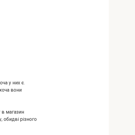
ча у них є.
 хоча вони
т в магазин
у, обидві різного