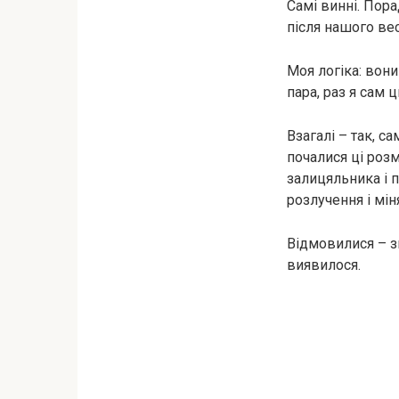
Самі винні. Пор
після нашого вес
Моя логіка: вони
пара, раз я сам 
Взагалі – так, 
почалися ці розм
залицяльника і п
розлучення і мін
Відмовилися – зн
виявилося.