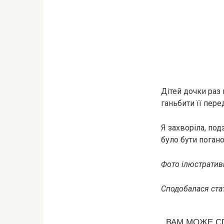
Дітей дочки раз 
ганьбити її пер
Я захворіла, под
було бути поган
Фото ілюстративн
Сподобалася стат