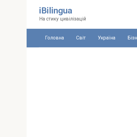
Перейти
iBilingua
до
вмісту
На стику цивілізацій
Головна
Світ
Україна
Біз