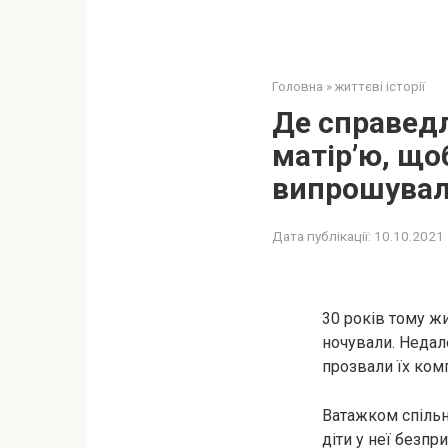
Головна
»
життєві історії
Де справедл
матір’ю, що
випрошували
Дата публікації:
10.10.2021
30 років тому жи
ночували. Недале
прозвали їх комп
Ватажком спільно
діти у неї безпр