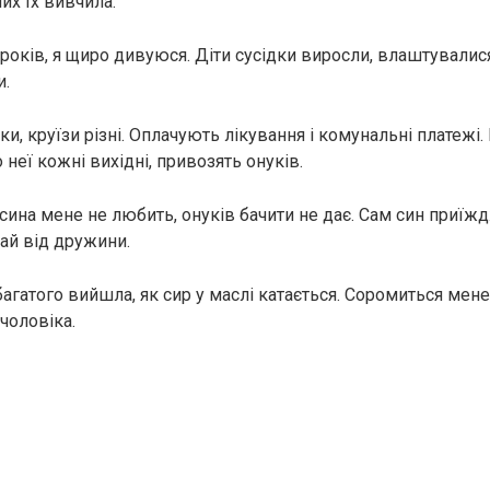
их їх вивчила.
0 років, я щиро дивуюся. Діти сусідки виросли, влаштувалис
и.
ки, круїзи різні. Оплачують лікування і комунальні платежі.
неї кожні вихідні, привозять онуків.
ина мене не любить, онуків бачити не дає. Сам син приїждж
тай від дружини.
агатого вийшла, як сир у маслі катається. Соромиться мене,
 чоловіка.