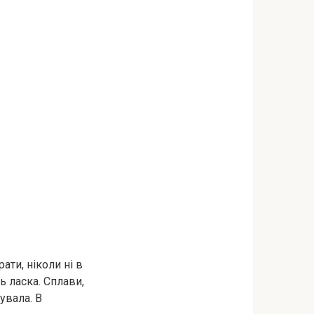
ати, ніколи ні в
ь ласка. Сплави,
увала. В