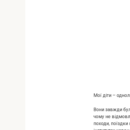
Мої діти – однолі
Вони завжди були
чому не відмовля
походи, поїздки 