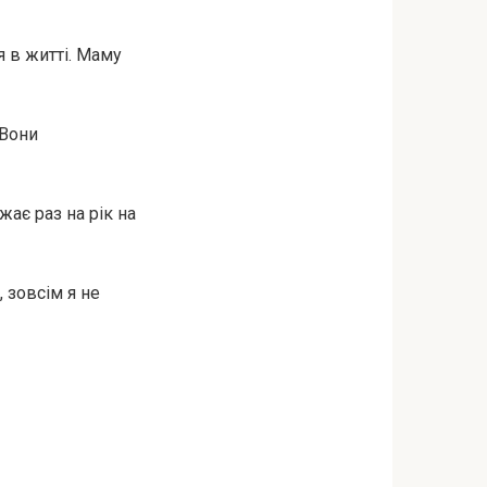
я в житті. Маму
 Вони
ає раз на рік на
 зовсім я не