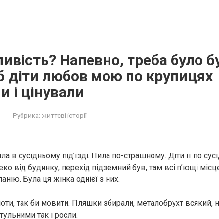
ивість? Напевно, треба було б
б діти любов мою по крупицях
 і цінували
Рубрика:
життєві історії
ла в сусідньому під’їзді. Пила по-страшному. Діти її по сусід
ко від будинку, перехід підземний був, там всі п’ющі місц
анію. Була ця жінка однієї з них.
ти, так би мовити. Пляшки збирали, металобрухт всякий, на
итульними так і росли.