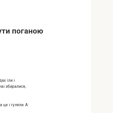
ути поганою
ах їли і
еві збиралися,
 це і гуляли. А