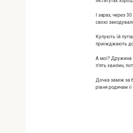
інститутах хорош
І зараз, через 3
свою закодувал
Купують їй путів
приїжджають до 
А мої? Дружина с
п’ять хвилин, по
Дочка заміж за б
рівня родичам її