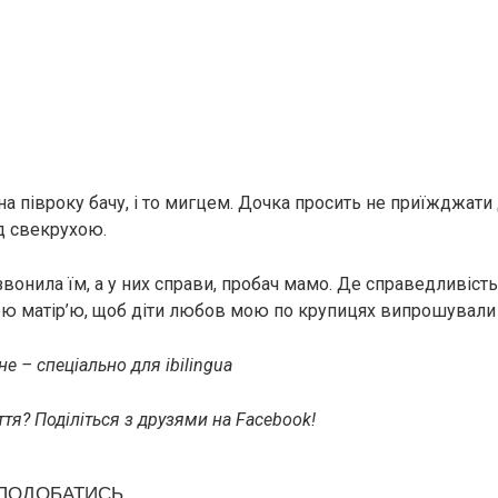
на півроку бачу, і то мигцем. Дочка просить не приїжджати д
ед свекрухою.
звонила їм, а у них справи, пробач мамо. Де справедливіст
ою матір’ю, щоб діти любов мою по крупицях випрошували і
е – спеціально для ibilingua
тя? Поділіться з друзями на Facebook!