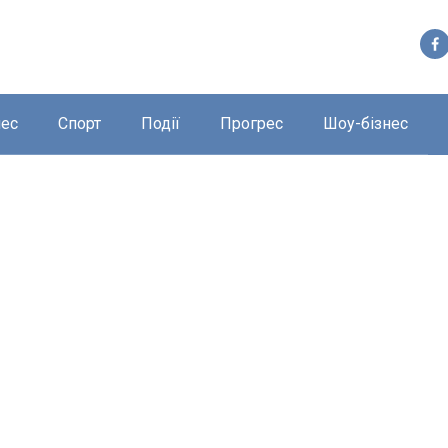
нес
Спорт
Події
Прогрес
Шоу-бізнес