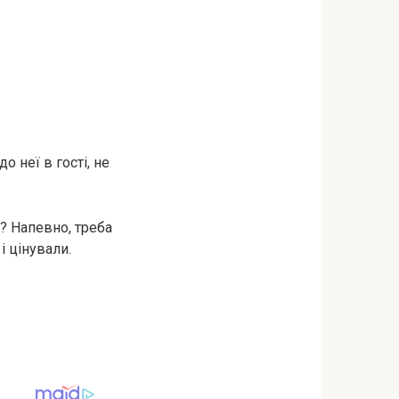
о неї в гості, не
ь? Напевно, треба
 цінували.