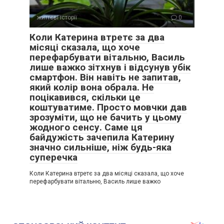
життєві історії
0
Коли Катерина втретє за два
місяці сказала, що хоче
перефарбувати вітальню, Василь
лише важко зітхнув і відсунув убік
смартфон. Він навіть не запитав,
який колір вона обрала. Не
поцікавився, скільки це
коштуватиме. Просто мовчки дав
зрозуміти, що не бачить у цьому
жодного сенсу. Саме ця
байдужість зачепила Катерину
значно сильніше, ніж будь-яка
суперечка
Коли Катерина втретє за два місяці сказала, що хоче
перефарбувати вітальню, Василь лише важко