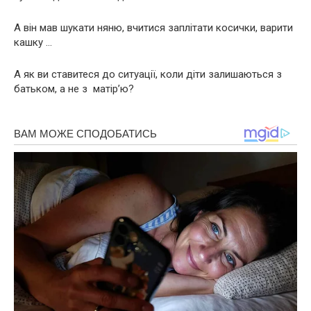
А він мав шукати няню, вчитися заплітати косички, варити
кашку …
А як ви ставитеся до ситуації, коли діти залишаються з
батьком, а не з матір’ю?