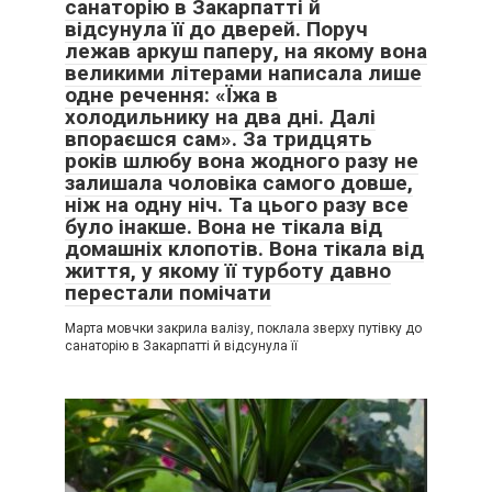
санаторію в Закарпатті й
відсунула її до дверей. Поруч
лежав аркуш паперу, на якому вона
великими літерами написала лише
одне речення: «Їжа в
холодильнику на два дні. Далі
впораєшся сам». За тридцять
років шлюбу вона жодного разу не
залишала чоловіка самого довше,
ніж на одну ніч. Та цього разу все
було інакше. Вона не тікала від
домашніх клопотів. Вона тікала від
життя, у якому її турботу давно
перестали помічати
Марта мовчки закрила валізу, поклала зверху путівку до
санаторію в Закарпатті й відсунула її