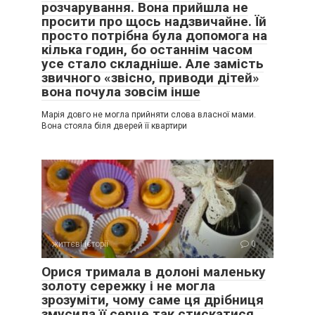
розчарування. Вона прийшла не
просити про щось надзвичайне. Їй
просто потрібна була допомога на
кілька годин, бо останнім часом
усе стало складніше. Але замість
звичного «звісно, приводи дітей»
вона почула зовсім інше
Марія довго не могла прийняти слова власної мами.
Вона стояла біля дверей її квартири
життєві історії
0
Орися тримала в долоні маленьку
золоту сережку і не могла
зрозуміти, чому саме ця дрібниця
змусила її серце так стискатися.