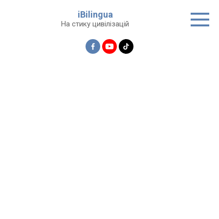
Перейти
iBilingua
до
На стику цивілізацій
вмісту