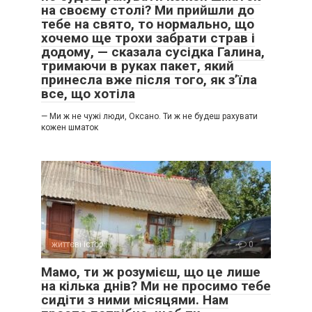
на своєму столі? Ми прийшли до
тебе на свято, то нормально, що
хочемо ще трохи забрати страв і
додому, — сказала сусідка Галина,
тримаючи в руках пакет, який
принесла вже після того, як з’їла
все, що хотіла
— Ми ж не чужі люди, Оксано. Ти ж не будеш рахувати
кожен шматок
життєві історії
0
Мамо, ти ж розумієш, що це лише
на кілька днів? Ми не просимо тебе
сидіти з ними місяцями. Нам