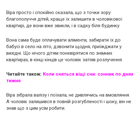
Віра просто і спокійно сказала, що з точки зору
благополуччя дітей, краще їх залишити в чоловікової
квартирі, де вони вже звикли, і в садку біля будинку.
Вона сама буде оплачувати аліменти, забирати їх до
бабусі в село на літо, дзвонити щодня, приїжджати у
вихідні. Що нічого дітям поневірятися по знімних
квартирах, в кінці кінців це чоловік затіяв розлучення.
Читайте також:
Коли сняться віщі сни: сонник по днях
тижня
Віра зібрала валізу і поїхала, не дивлячись на вмовляння.
А чоловік залишився в повній розгубленості і шоку, він не
знав що з цим усім робити.