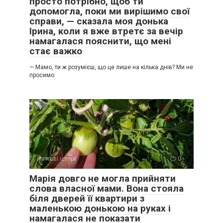
просто потрібно, щоб ти
допомогла, поки ми вирішимо свої
справи, — сказала моя донька
Ірина, коли я вже втретє за вечір
намагалася пояснити, що мені
стає важко
— Мамо, ти ж розумієш, що це лише на кілька днів? Ми не
просимо
життєві історії
0
Марія довго не могла прийняти
слова власної мами. Вона стояла
біля дверей її квартири з
маленькою донькою на руках і
намагалася не показати