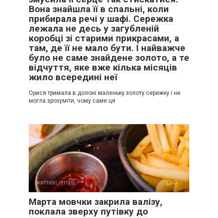
Вона знайшла її в спальні, коли
прибирала речі у шафі. Сережка
лежала не десь у загубленій
коробці зі старими прикрасами, а
там, де її не мало бути. І найважче
було не саме знайдене золото, а те
відчуття, яке вже кілька місяців
жило всередині неї
Орися тримала в долоні маленьку золоту сережку і не
могла зрозуміти, чому саме ця
життєві історії
0
Марта мовчки закрила валізу,
поклала зверху путівку до