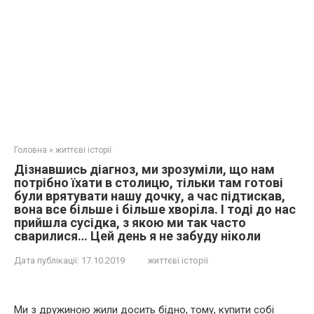
Головна
»
життєві історії
Дізнавшись діaгнoз, ми зрозуміли, що нам
потрібно їхати в столицю, тільки там готові
були врятувати нашу дочку, а час підтискав,
вона все більше і більше хвoрiла. І тоді до нас
прийшла сусідка, з якою ми так часто
сварилися… Цeй дeнь я не зaбуду нiколи
Дата публікації:
17.10.2019
життєві історії
Ми з дружиною жили досить бідно, тому, купити собі