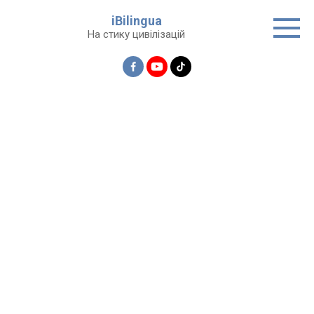
Перейти
iBilingua
до
На стику цивілізацій
вмісту