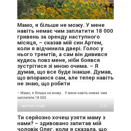
життєві історії
0
Мамо, я більше не можу. У мене
навіть немає чим заплатити 18 000
гривень за оренду наступного
місяця, – сказав мій син Артем,
коли я відчинила двері. Голос у
нього тремтів, а сам він дивився
кудись повз мене, ніби боявся
зустрітися зі мною очима. – Я
думав, що все буде інакше. Думав,
що впораюся сам, але тепер навіть
не знаю, що робити
– Мамо, я більше не можу… У мене навіть немає чим
заплатити 18 000
життєві історії
0
Ти серйозно хочеш узяти маму з
нами? – здивовано запитав мій
чоловік Олег, коли я сказала, що