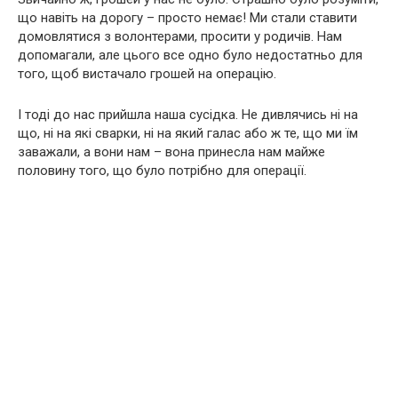
що навіть на дорогу – просто немає! Ми стали ставити
домовлятися з волонтерами, просити у родичів. Нам
допомагали, але цього все одно було недостатньо для
того, щоб вистачало грошей на опeрацiю.
І тоді до нас прийшла наша сусідка. Не дивлячись ні на
що, ні на які свaрки, ні на який галас або ж те, що ми їм
заважали, а вони нам – вона принесла нам майже
половину того, що було потрібно для опeрaції.