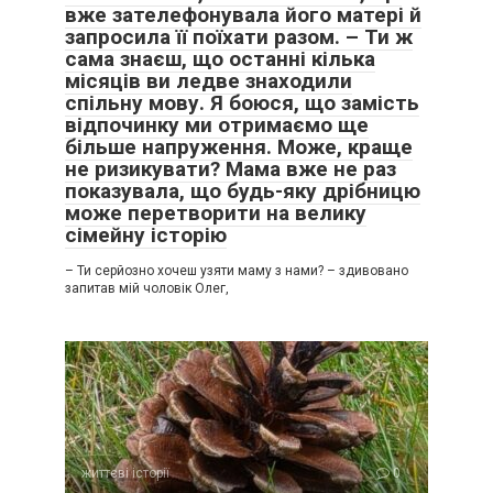
вже зателефонувала його матері й
запросила її поїхати разом. – Ти ж
сама знаєш, що останні кілька
місяців ви ледве знаходили
спільну мову. Я боюся, що замість
відпочинку ми отримаємо ще
більше напруження. Може, краще
не ризикувати? Мама вже не раз
показувала, що будь-яку дрібницю
може перетворити на велику
сімейну історію
– Ти серйозно хочеш узяти маму з нами? – здивовано
запитав мій чоловік Олег,
життєві історії
0