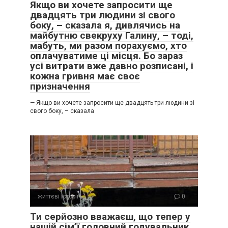
Якщо ви хочете запросити ще
двадцять три людини зі свого
боку, – сказала я, дивлячись на
майбутню свекруху Галину, – тоді,
мабуть, ми разом порахуємо, хто
оплачуватиме ці місця. Бо зараз
усі витрати вже давно розписані, і
кожна гривня має своє
призначення
— Якщо ви хочете запросити ще двадцять три людини зі
свого боку, – сказала
життєві історії
0
Ти серйозно вважаєш, що тепер у
нашій сім’ї головний годувальник