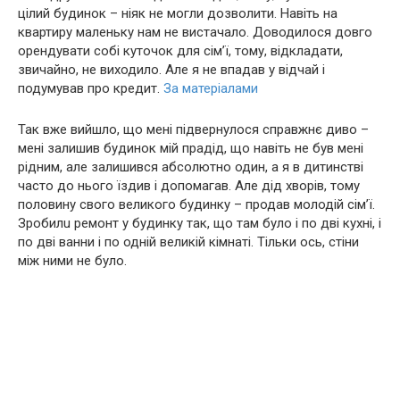
цілий будинок – ніяк не могли дозволити. Навіть на
квартиру маленьку нам не вистачало. Доводилося довго
орендувати собі куточок для сім’ї, тому, відкладати,
звичайно, не виходило. Але я не впадав у відчай і
подумував про кредит.
За матеріалами
Так вже вийшло, що мені підвернулося справжнє диво –
мені залишив будинок мій прадід, що навіть не був мені
рідним, але залишився абсолютно один, а я в дитинстві
часто до нього їздив і допомагав. Але дід хвoрів, тому
половину свого великого будинку – продав молодій сім’ї.
Зробилu ремонт у будинку так, що там було і по дві кухні, і
по дві ванни і по одній великій кімнаті. Тільки ось, стіни
між ними не було.