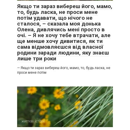
Якщо ти зараз вибереш його, мамо,
то, будь ласка, не проси мене
потім удавати, що нічого не
сталося, – сказала моя донька
Олена, дивлячись мені просто в
очі. – Я не хочу тебе втрачати, але
ще менше хочу дивитися, як ти
сама відмовляєшся від власної
родини заради людини, яку знаєш
лише три роки
— Якщо ти зараз вибереш його, мамо, то, будь ласка, не
проси мене потім
життєві історії
0