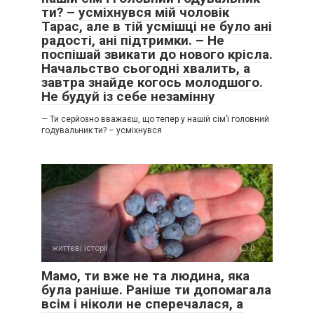
ти? – усміхнувся мій чоловік
Тарас, але в тій усмішці не було ані
радості, ані підтримки. – Не
поспішай звикати до нового крісла.
Начальство сьогодні хвалить, а
завтра знайде когось молодшого.
Не будуй із себе незамінну
— Ти серйозно вважаєш, що тепер у нашій сім’ї головний
годувальник ти? – усміхнувся
життєві історії
0
Мамо, ти вже не та людина, яка
була раніше. Раніше ти допомагала
всім і ніколи не сперечалася, а