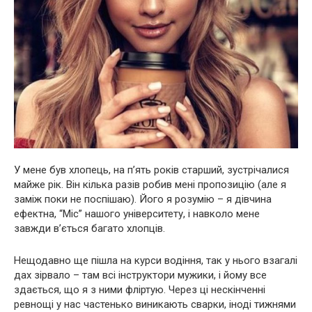
У мене був хлопець, на п’ять років старший, зустрічалися
майже рік. Він кілька разів робив мені пропозицію (але я
заміж поки не поспішаю). Його я розумію – я дівчина
ефектна, “Міс” нашого університету, і навколо мене
завжди в’ється багато хлопців.
Нещодавно ще пішла на курси водіння, так у нього взагалі
дах зірвало – там всі інструктори мужики, і йому все
здається, що я з ними фліртую. Через ці нескінченні
ревнощі у нас частенько виникають сварки, іноді тижнями