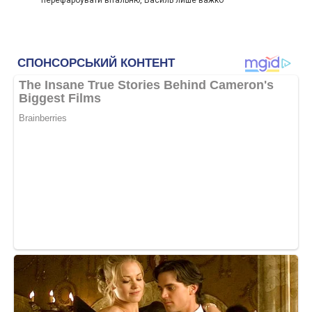
перефарбувати вітальню, Василь лише важко