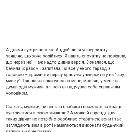
А днями зустрічає мене Андрій після університету і
заявляє, що хоче розійтися. Я навіть спочатку не повірила,
що через неї – аж надто дивна версія. Зізналася, що
бачила їх разом і запитала, чи все у нього гаразд з
головою – проміняти першу красуню університету на “сіру
мишку”. Так він як накинувся на мене, мовляв, у мене на
думці одні мужики, а з нею він відчуває себе справжнім
чоловіком.
Скажіть, мужики, ви всі такі слабаки і вважаєте за краще
зустрічатися з сірою мишкою? А може й справді, для
таких дівчат не потрібно особливо старатися, вони і так
заглядають вам в рот і намагаються виконати будь-який
каприз, чи я не права?