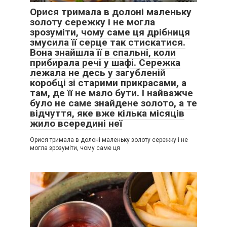
Орися тримала в долоні маленьку
золоту сережку і не могла
зрозуміти, чому саме ця дрібниця
змусила її серце так стискатися.
Вона знайшла її в спальні, коли
прибирала речі у шафі. Сережка
лежала не десь у загубленій
коробці зі старими прикрасами, а
там, де її не мало бути. І найважче
було не саме знайдене золото, а те
відчуття, яке вже кілька місяців
жило всередині неї
Орися тримала в долоні маленьку золоту сережку і не
могла зрозуміти, чому саме ця