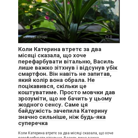
життєві історії
0
Коли Катерина втретє за два
місяці сказала, що хоче
перефарбувати вітальню, Василь
лише важко зітхнув і відсунув убік
смартфон. Він навіть не запитав,
який колір вона обрала. Не
поцікавився, скільки це
коштуватиме. Просто мовчки дав
зрозуміти, що не бачить у цьому
жодного сенсу. Саме ця
байдужість зачепила Катерину
значно сильніше, ніж будь-яка
суперечка
Коли Катерина втретє за два місяці сказала, що хоче