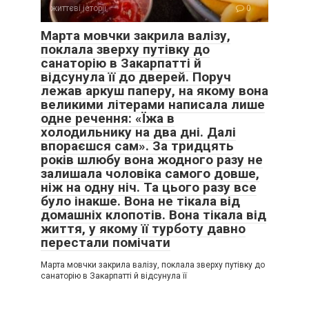
життєві історії
0
Марта мовчки закрила валізу,
поклала зверху путівку до
санаторію в Закарпатті й
відсунула її до дверей. Поруч
лежав аркуш паперу, на якому вона
великими літерами написала лише
одне речення: «Їжа в
холодильнику на два дні. Далі
впораєшся сам». За тридцять
років шлюбу вона жодного разу не
залишала чоловіка самого довше,
ніж на одну ніч. Та цього разу все
було інакше. Вона не тікала від
домашніх клопотів. Вона тікала від
життя, у якому її турботу давно
перестали помічати
Марта мовчки закрила валізу, поклала зверху путівку до
санаторію в Закарпатті й відсунула її