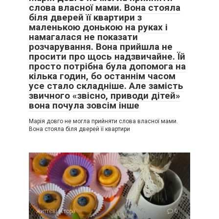
слова власної мами. Вона стояла
біля дверей її квартири з
маленькою донькою на руках і
намагалася не показати
розчарування. Вона прийшла не
просити про щось надзвичайне. Їй
просто потрібна була допомога на
кілька годин, бо останнім часом
усе стало складніше. Але замість
звичного «звісно, приводи дітей»
вона почула зовсім інше
Марія довго не могла прийняти слова власної мами.
Вона стояла біля дверей її квартири
життєві історії
0