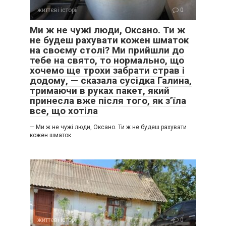
життєві історії
0
Ми ж не чужі люди, Оксано. Ти ж
не будеш рахувати кожен шматок
на своєму столі? Ми прийшли до
тебе на свято, то нормально, що
хочемо ще трохи забрати страв і
додому, — сказала сусідка Галина,
тримаючи в руках пакет, який
принесла вже після того, як з’їла
все, що хотіла
— Ми ж не чужі люди, Оксано. Ти ж не будеш рахувати
кожен шматок
життєві історії
0