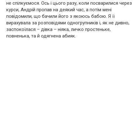
не спілкуємося. Ось і цього разу, коли посварилися через
курси, Андрій пропав на деякий час, а потім мені
повідомили, що бачили його з якоюсь бабою. Я її
вирахувала за розповідями одногрупників і, як не дивно,
заспокоїлася – дівка – ніяка, личко простеньке,
повненька, та й одягнена абияк.