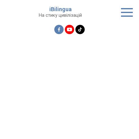
Перейти
iBilingua
до
На стику цивілізацій
вмісту