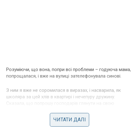
Розуміючи, що вона, попри всі проблеми – годуюча мама,
попрощалася, і вже на вулиці зателефонувала синові.
З ним я вже не соромилася в виразах, і насварила, як
школяра за цей хлів в квартирі і нечепуру дружину.
Сказала, що попрошу господарів глянути на свою
квартиру, вірніше, на те, у що молода сім’я перетворила її
всього за пів місяця.
ЧИТАТИ ДАЛІ
Син образився і відключив телефон. Сподіваюся, що вони
спільними зусиллями, все ж наведуть людський порядок