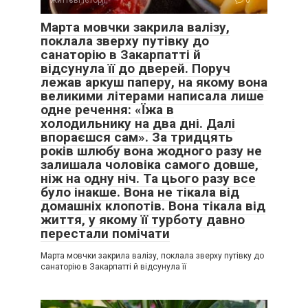
життєві історії
0
Марта мовчки закрила валізу,
поклала зверху путівку до
санаторію в Закарпатті й
відсунула її до дверей. Поруч
лежав аркуш паперу, на якому вона
великими літерами написала лише
одне речення: «Їжа в
холодильнику на два дні. Далі
впораєшся сам». За тридцять
років шлюбу вона жодного разу не
залишала чоловіка самого довше,
ніж на одну ніч. Та цього разу все
було інакше. Вона не тікала від
домашніх клопотів. Вона тікала від
життя, у якому її турботу давно
перестали помічати
Марта мовчки закрила валізу, поклала зверху путівку до
санаторію в Закарпатті й відсунула її