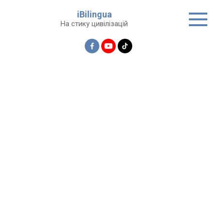
Перейти
iBilingua
до
На стику цивілізацій
вмісту