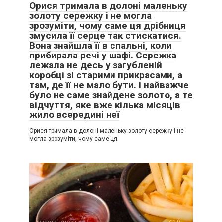
Орися тримала в долоні маленьку
золоту сережку і не могла
зрозуміти, чому саме ця дрібниця
змусила її серце так стискатися.
Вона знайшла її в спальні, коли
прибирала речі у шафі. Сережка
лежала не десь у загубленій
коробці зі старими прикрасами, а
там, де її не мало бути. І найважче
було не саме знайдене золото, а те
відчуття, яке вже кілька місяців
жило всередині неї
Орися тримала в долоні маленьку золоту сережку і не
могла зрозуміти, чому саме ця