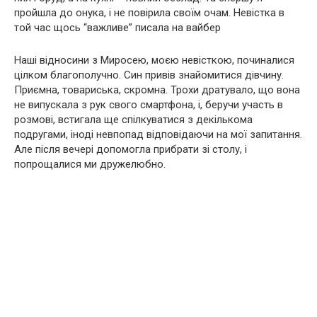
пройшла до онука, і не повірила своїм очам. Невістка в
той час щось “важливе” писала на вайбер
Наші відносини з Миросею, моєю невісткою, починалися
цілком благополучно. Син привів знайомитися дівчину.
Приємна, товариська, скромна. Трохи дратувало, що вона
не випускала з рук свого смартфона, і, беручи участь в
розмові, встигала ще спілкуватися з декількома
подругами, іноді невпопад відповідаючи на мої запитання.
Але після вечері допомогла прибрати зі столу, і
попрощалися ми дружелюбно.