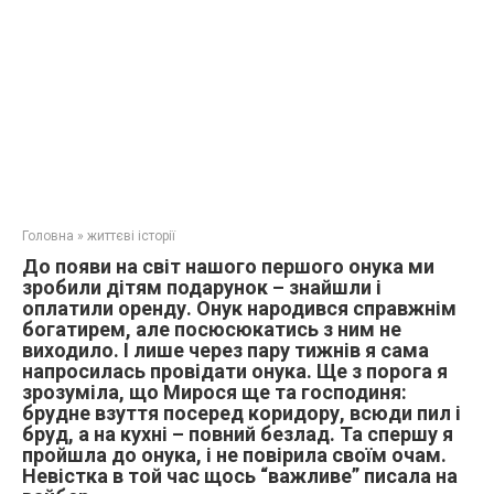
Головна
»
життєві історії
До появи на світ нашого першого онука ми
зробили дітям подарунок – знайшли і
оплатили оренду. Онук народився справжнім
богатирем, але посюсюкатись з ним не
виходило. І лише через пару тижнів я сама
напросилась провідати онука. Ще з порога я
зрозуміла, що Мирося ще та господиня:
брудне взуття посеред коридору, всюди пил і
бруд, а на кухні – повний безлад. Та спершу я
пройшла до онука, і не повірила своїм очам.
Невістка в той час щось “важливе” писала на