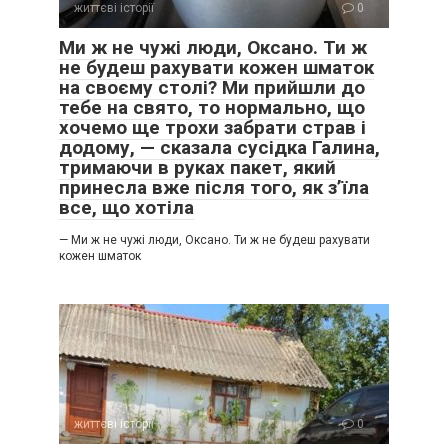
життєві історії
0
Ми ж не чужі люди, Оксано. Ти ж
не будеш рахувати кожен шматок
на своєму столі? Ми прийшли до
тебе на свято, то нормально, що
хочемо ще трохи забрати страв і
додому, — сказала сусідка Галина,
тримаючи в руках пакет, який
принесла вже після того, як з’їла
все, що хотіла
— Ми ж не чужі люди, Оксано. Ти ж не будеш рахувати
кожен шматок
життєві історії
0