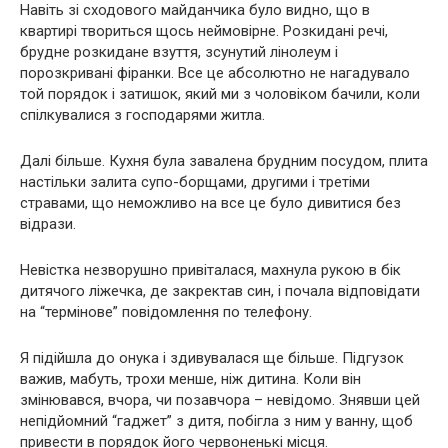
Навіть зі сходового майданчика було видно, що в
квартирі твориться щось неймовірне. Розкидані речі,
брудне розкидане взуття, зсунутий лінолеум і
порозкривані фіранки. Все це абсолютно не нагадувало
той порядок і затишок, який ми з чоловіком бачили, коли
спілкувалися з господарями житла.
Далі більше. Кухня була завалена брудним посудом, плита
настільки залита супо-борщами, другими і третіми
стравами, що неможливо на все це було дивитися без
відрази.
Невістка незворушно привіталася, махнула рукою в бік
дитячого ліжечка, де закректав син, і почала відповідати
на “термінове” повідомлення по телефону.
Я підійшла до онука і здивувалася ще більше. Підгузок
важив, мабуть, трохи менше, ніж дитина. Коли він
змінювався, вчора, чи позавчора – невідомо. Знявши цей
непідйомний “гаджет” з дитя, побігла з ним у ванну, щоб
привести в порядок його червоненькі місця.