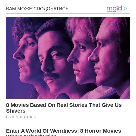
там, де живуть.
Ну скажіть мені, невже приємно бачити навколо себе гори
сміття і брудного посуду?
Фото ілюстративне – спеціально для ibilingua
Сподобалася стаття? Поділіться з друзями на Facebook!