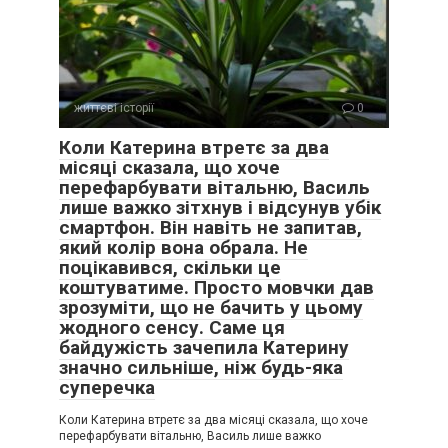
життєві історії
0
Коли Катерина втретє за два
місяці сказала, що хоче
перефарбувати вітальню, Василь
лише важко зітхнув і відсунув убік
смартфон. Він навіть не запитав,
який колір вона обрала. Не
поцікавився, скільки це
коштуватиме. Просто мовчки дав
зрозуміти, що не бачить у цьому
жодного сенсу. Саме ця
байдужість зачепила Катерину
значно сильніше, ніж будь-яка
суперечка
Коли Катерина втретє за два місяці сказала, що хоче
перефарбувати вітальню, Василь лише важко