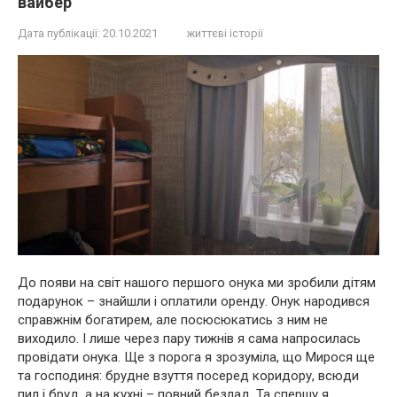
вайбер
Дата публікації:
20.10.2021
життєві історії
До появи на світ нашого першого онука ми зробили дітям
подарунок – знайшли і оплатили оренду. Онук народився
справжнім богатирем, але посюсюкатись з ним не
виходило. І лише через пару тижнів я сама напросилась
провідати онука. Ще з порога я зрозуміла, що Мирося ще
та господиня: брудне взуття посеред коридору, всюди
пил і бруд, а на кухні – повний безлад. Та спершу я