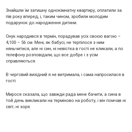
Знайшли їм затишну однокімнатну квартиру, оплатили за
пів року вперед, і, таким чином, зробили молодим
подарунок до народження дитини.
Онук народився в термін, порадував усіх своєю вагою –
4,100 – 56 см. Мені, як бабусі, не терпілося з ним
няньчитися, але ні син, ні невістка в гості не кликали, а по
телефону розповідали, що все добре і з усім
справляються.
В черговий вихідний я не витримала, і сама напросилася в
гості.
Мирося сказала, що завжди рада мене бачити, а сина в
той день викликали на терміново на роботу, і він помчав ні
світ, ні зоря.