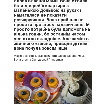
слова власної мами. Вона стояла
біля дверей її квартири з
маленькою донькою на руках і
намагалася не показати
розчарування. Вона прийшла не
просити про щось надзвичайне. Їй
просто потрібна була допомога на
кілька годин, бо останнім часом
усе стало складніше. Але замість
звичного «звісно, приводи дітей»
вона почула зовсім інше
Марія довго не могла прийняти слова власної мами.
Вона стояла біля дверей її квартири
життєві історії
0