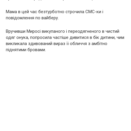
Мама в цей час безтурботно строчила СМС-ки і
повідомлення по вайберу.
Вручивши Миросі викупаного і переодягненого в чистий
одяг онука, попросила частіше дивитися в бік дитини, чим
викликала здивований вираз її обличчя з амбітно
піднятими бровами.