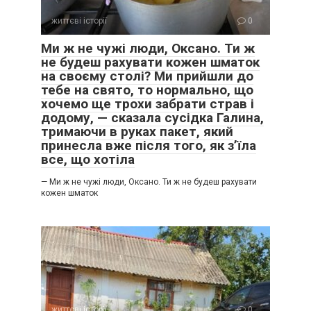
життєві історії
0
Ми ж не чужі люди, Оксано. Ти ж
не будеш рахувати кожен шматок
на своєму столі? Ми прийшли до
тебе на свято, то нормально, що
хочемо ще трохи забрати страв і
додому, — сказала сусідка Галина,
тримаючи в руках пакет, який
принесла вже після того, як з’їла
все, що хотіла
— Ми ж не чужі люди, Оксано. Ти ж не будеш рахувати
кожен шматок
життєві історії
0