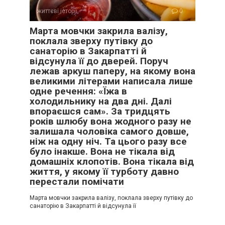
життєві історії
0
Марта мовчки закрила валізу,
поклала зверху путівку до
санаторію в Закарпатті й
відсунула її до дверей. Поруч
лежав аркуш паперу, на якому вона
великими літерами написала лише
одне речення: «Їжа в
холодильнику на два дні. Далі
впораєшся сам». За тридцять
років шлюбу вона жодного разу не
залишала чоловіка самого довше,
ніж на одну ніч. Та цього разу все
було інакше. Вона не тікала від
домашніх клопотів. Вона тікала від
життя, у якому її турботу давно
перестали помічати
Марта мовчки закрила валізу, поклала зверху путівку до
санаторію в Закарпатті й відсунула її