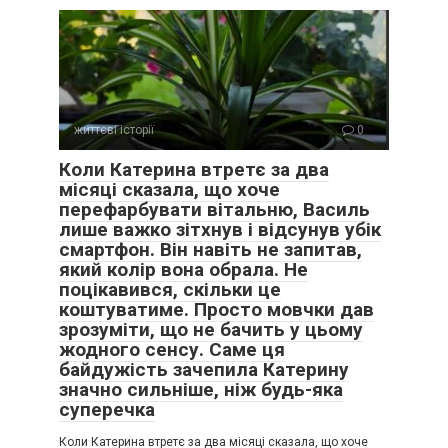
життєві історії
0
Коли Катерина втретє за два
місяці сказала, що хоче
перефарбувати вітальню, Василь
лише важко зітхнув і відсунув убік
смартфон. Він навіть не запитав,
який колір вона обрала. Не
поцікавився, скільки це
коштуватиме. Просто мовчки дав
зрозуміти, що не бачить у цьому
жодного сенсу. Саме ця
байдужість зачепила Катерину
значно сильніше, ніж будь-яка
суперечка
Коли Катерина втретє за два місяці сказала, що хоче