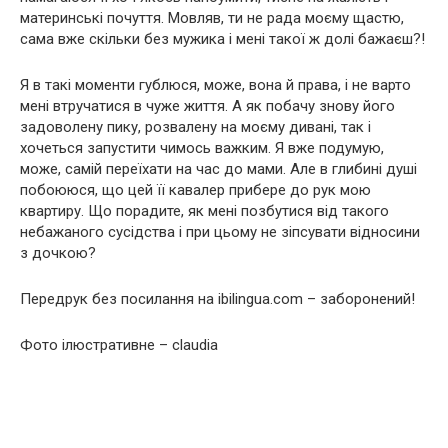
материнські почуття. Мовляв, ти не рада моєму щастю,
сама вже скільки без мужика і мені такої ж долі бажаєш?!
Я в такі моменти гублюся, може, вона й права, і не варто
мені втручатися в чуже життя. А як побачу знову його
задоволену пику, розвалену на моєму дивані, так і
хочеться запустити чимось важким. Я вже подумую,
може, самій переїхати на час до мами. Але в глибині душі
побоююся, що цей її кавалер прибере до рук мою
квартиру. Що порадите, як мені позбутися від такого
небажаного сусідства і при цьому не зіпсувати відносини
з дочкою?
Передрук без посилання на ibilingua.com – заборонений!
Фото ілюстративне – claudia