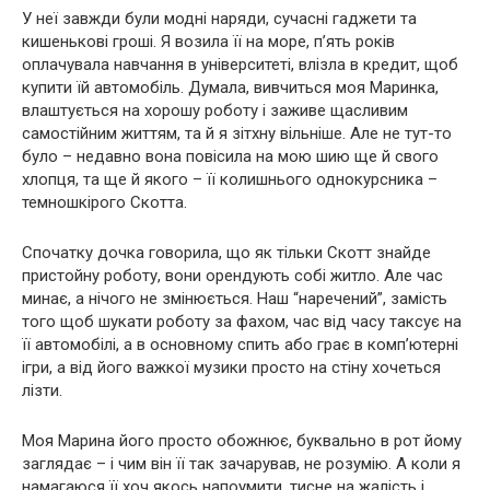
У неї завжди були модні наряди, сучасні гаджети та
кишенькові гроші. Я возила її на море, п’ять років
оплачувала навчання в університеті, влізла в кредит, щоб
купити їй автомобіль. Думала, вивчиться моя Маринка,
влаштується на хорошу роботу і заживе щасливим
самостійним життям, та й я зітхну вільніше. Але не тут-то
було – недавно вона повісила на мою шию ще й свого
хлопця, та ще й якого – її колишнього однокурсника –
темношкірого Скотта.
Спочатку дочка говорила, що як тільки Скотт знайде
пристойну роботу, вони орендують собі житло. Але час
минає, а нічого не змінюється. Наш “наречений”, замість
того щоб шукати роботу за фахом, час від часу таксує на
її автомобілі, а в основному спить або грає в комп’ютерні
ігри, а від його важкої ​​музики просто на стіну хочеться
лізти.
Моя Марина його просто обожнює, буквально в рот йому
заглядає – і чим він її так зачарував, не розумію. А коли я
намагаюся її хоч якось напоумити, тисне на жалість і