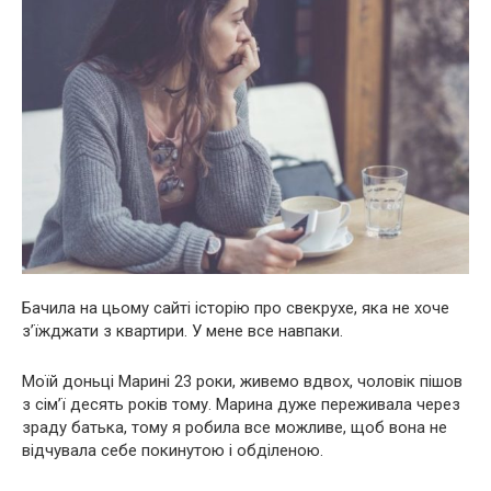
Бачила на цьому сайті історію про свекрухe, яка не хоче
з’їжджати з квартири. У мене все навпаки.
Моїй доньці Марині 23 роки, живемо вдвох, чоловік пішов
з сім’ї десять років тому. Марина дуже переживала через
зраду батька, тому я робила все можливе, щоб вона не
відчувала себе покинутою і обділеною.