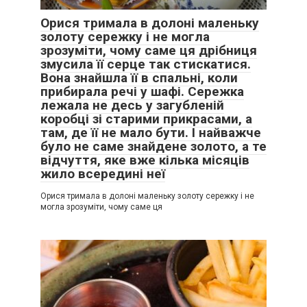
Орися тримала в долоні маленьку
золоту сережку і не могла
зрозуміти, чому саме ця дрібниця
змусила її серце так стискатися.
Вона знайшла її в спальні, коли
прибирала речі у шафі. Сережка
лежала не десь у загубленій
коробці зі старими прикрасами, а
там, де її не мало бути. І найважче
було не саме знайдене золото, а те
відчуття, яке вже кілька місяців
жило всередині неї
Орися тримала в долоні маленьку золоту сережку і не
могла зрозуміти, чому саме ця