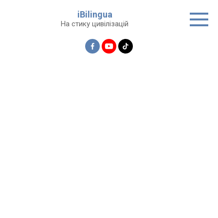
Перейти
iBilingua
до
На стику цивілізацій
вмісту