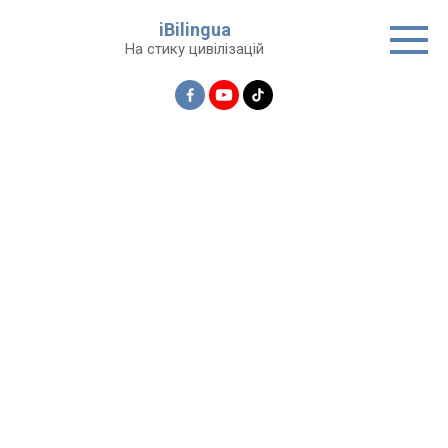
Перейти
iBilingua
до
На стику цивілізацій
вмісту