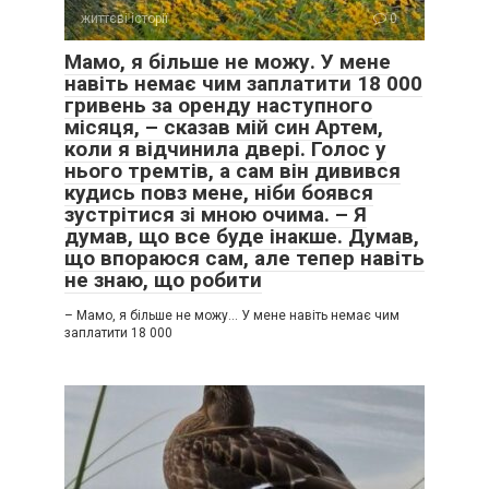
життєві історії
0
Мамо, я більше не можу. У мене
навіть немає чим заплатити 18 000
гривень за оренду наступного
місяця, – сказав мій син Артем,
коли я відчинила двері. Голос у
нього тремтів, а сам він дивився
кудись повз мене, ніби боявся
зустрітися зі мною очима. – Я
думав, що все буде інакше. Думав,
що впораюся сам, але тепер навіть
не знаю, що робити
– Мамо, я більше не можу… У мене навіть немає чим
заплатити 18 000