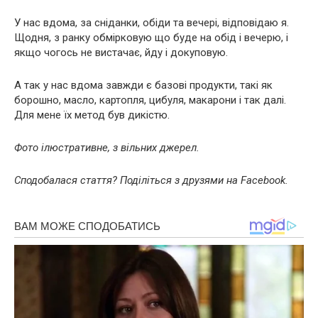
У нас вдома, за сніданки, обіди та вечері, відповідаю я.
Щодня, з ранку обмірковую що буде на обід і вечерю, і
якщо чогось не вистачає, йду і докуповую.
А так у нас вдома завжди є базові продукти, такі як
борошно, масло, картопля, цибуля, макарони і так далі.
Для мене їх метод був дикістю.
Фото ілюстративне, з вільних джерел.
Сподобалася стаття? Поділіться з друзями на Facebook.