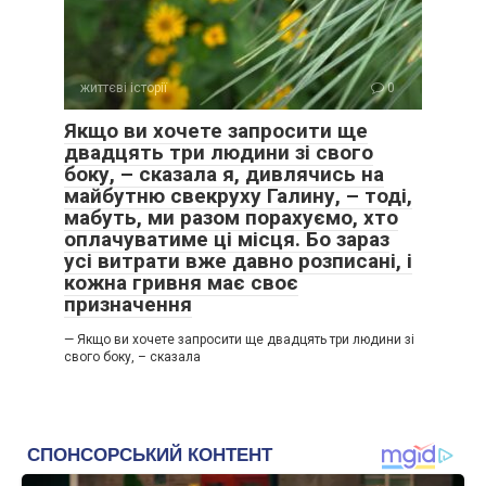
життєві історії
0
Якщо ви хочете запросити ще
двадцять три людини зі свого
боку, – сказала я, дивлячись на
майбутню свекруху Галину, – тоді,
мабуть, ми разом порахуємо, хто
оплачуватиме ці місця. Бо зараз
усі витрати вже давно розписані, і
кожна гривня має своє
призначення
— Якщо ви хочете запросити ще двадцять три людини зі
свого боку, – сказала