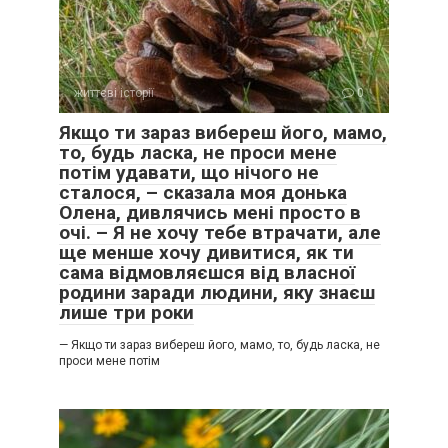
життєві історії
0
Якщо ти зараз вибереш його, мамо,
то, будь ласка, не проси мене
потім удавати, що нічого не
сталося, – сказала моя донька
Олена, дивлячись мені просто в
очі. – Я не хочу тебе втрачати, але
ще менше хочу дивитися, як ти
сама відмовляєшся від власної
родини заради людини, яку знаєш
лише три роки
— Якщо ти зараз вибереш його, мамо, то, будь ласка, не
проси мене потім