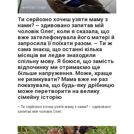
життєві історії
0
Ти серйозно хочеш узяти маму з
нами? – здивовано запитав мій
чоловік Олег, коли я сказала, що
вже зателефонувала його матері й
запросила її поїхати разом. – Ти ж
сама знаєш, що останні кілька
місяців ви ледве знаходили
спільну мову. Я боюся, що замість
відпочинку ми отримаємо ще
більше напруження. Може, краще
не ризикувати? Мама вже не раз
показувала, що будь-яку дрібницю
може перетворити на велику
сімейну історію
– Ти серйозно хочеш узяти маму з нами? – здивовано
запитав мій чоловік Олег,