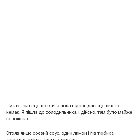
Питаю, чи є що поїсти, а вона відповідає, що нічого
немає. Я пішла до холодильника і, дійсно, там було майже
порожньо.
Стояв лише соєвий соус, один лимон і пів тюбика
засохлої гірчиці. Тоді я запитала: