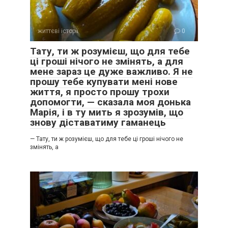
життєві історії
0
Тату, ти ж розумієш, що для тебе
ці гроші нічого не змінять, а для
мене зараз це дуже важливо. Я не
прошу тебе купувати мені нове
життя, я просто прошу трохи
допомогти, — сказала моя донька
Марія, і в ту мить я зрозумів, що
знову діставатиму гаманець
— Тату, ти ж розумієш, що для тебе ці гроші нічого не
змінять, а