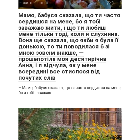
життєві історії
0
Мамо, бабуся сказала, що ти часто
сердишся на мене, бо я тобі
заважаю жити, і що ти любиш
мене тільки тоді, коли я слухняна.
Вона ще сказала, що якби я була її
донькою, то ти поводилася б зі
мною зовсім інакше, —
прошепотіла моя десятирічна
Анна, і я відчула, як у мене
всередині все стислося від
почутих слів
— Мамо, бабуся сказала, що ти часто сердишся на мене,
бо я тобі заважаю