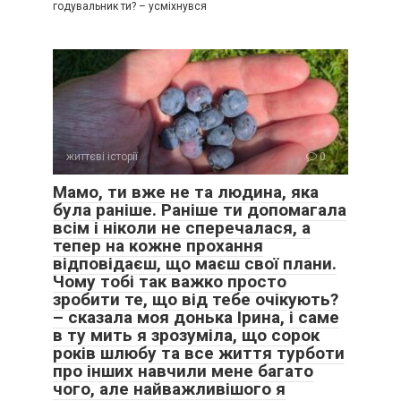
годувальник ти? – усміхнувся
життєві історії
0
Мамо, ти вже не та людина, яка
була раніше. Раніше ти допомагала
всім і ніколи не сперечалася, а
тепер на кожне прохання
відповідаєш, що маєш свої плани.
Чому тобі так важко просто
зробити те, що від тебе очікують?
– сказала моя донька Ірина, і саме
в ту мить я зрозуміла, що сорок
років шлюбу та все життя турботи
про інших навчили мене багато
чого, але найважливішого я