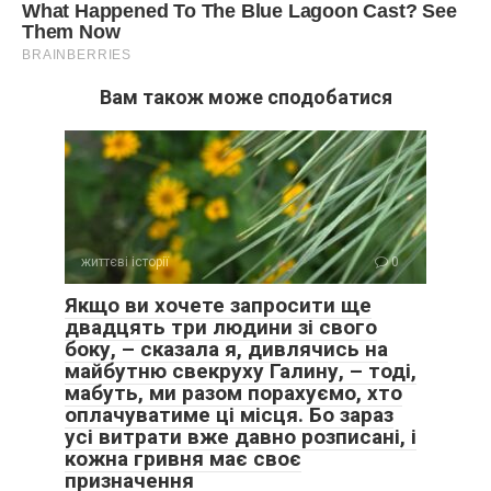
Вам також може сподобатися
життєві історії
0
Якщо ви хочете запросити ще
двадцять три людини зі свого
боку, – сказала я, дивлячись на
майбутню свекруху Галину, – тоді,
мабуть, ми разом порахуємо, хто
оплачуватиме ці місця. Бо зараз
усі витрати вже давно розписані, і
кожна гривня має своє
призначення