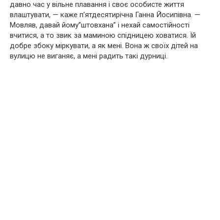
давно час у вільне плавання і своє особисте життя
влаштувати, — каже п’ятдесятирічна Ганна Йосипівна. —
Мовляв, давай йому”штовхана” і нехай самостійності
вчитися, а то звик за маминою спідницею ховатися. Їй
добре збоку міркувати, а як мені. Вона ж своїх дітей на
вулицю не виганяє, а мені радить такі дурниці.