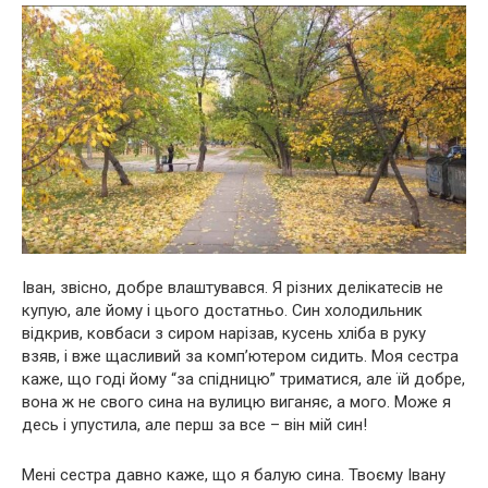
Іван, звісно, добре влаштувався. Я різних делікатесів не
купую, але йому і цього достатньо. Син холодильник
відкрив, ковбаси з сиром нарізав, кусень хліба в руку
взяв, і вже щасливий за комп’ютером сидить. Моя сестра
каже, що годі йому “за спідницю” триматися, але їй добре,
вона ж не свого сина на вулицю виганяє, а мого. Може я
десь і упустила, але перш за все – він мій син!
Мені сестра давно каже, що я балую сина. Твоєму Івану