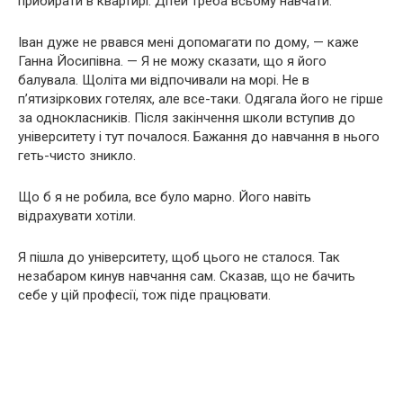
прибирати в квартирі. Дітей треба всьому навчати.
Іван дуже не рвався мені допомагати по дому, — каже
Ганна Йосипівна. — Я не можу сказати, що я його
балувала. Щоліта ми відпочивали на морі. Не в
п’ятизіркових готелях, але все-таки. Одягала його не гірше
за однокласників. Після закінчення школи вступив до
університету і тут почалося. Бажання до навчання в нього
геть-чисто зникло.
Що б я не робила, все було марно. Його навіть
відрахувати хотіли.
Я пішла до університету, щоб цього не сталося. Так
незабаром кинув навчання сам. Сказав, що не бачить
себе у цій професії, тож піде працювати.