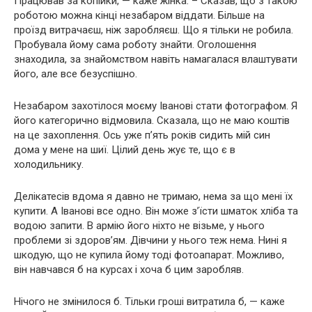
Працював за копійки, — каже жінка. – Сказав, що з такою
роботою можна кінці незабаром віддати. Більше на
проїзд витрачаєш, ніж заробляєш. Що я тільки не робила.
Пробувала йому сама роботу знайти. Оголошення
знаходила, за знайомством навіть намагалася влаштувати
його, але все безуспішно.
Незабаром захотілося моєму Іванові стати фотографом. Я
його категорично відмовила. Сказала, що не маю коштів
на це захоплення. Ось уже п’ять років сидить мій син
дома у мене на шиї. Цілий день жує те, що є в
холодильнику.
Делікатесів вдома я давно не тримаю, нема за що мені їх
купити. А Іванові все одно. Він може з’їсти шматок хліба та
водою запити. В армію його ніхто не візьме, у нього
проблеми зі здоров’ям. Дівчини у нього теж нема. Нині я
шкодую, що не купила йому тоді фотоапарат. Можливо,
він навчався б на курсах і хоча б цим заробляв.
Нічого не змінилося б. Тільки гроші витратила б, — каже