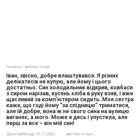
Головна
»
життєві історії
Іван, звісно, добре влаштувався. Я різних
делікатесів не купую, але йому і цього
достатньо. Син холодильник відкрив, ковбаси
з сиром нарізав, кусень хліба в руку взяв, і вже
щасливий за комп’ютером сидить. Моя сестра
каже, що годі йому “за спідницю” триматися,
але їй добре, вона ж не свого сина на вулицю
виганяє, а мого. Може я десь і упустила, але
перш за все – він мій син!
Дата публікації:
01.11.2021
життєві історії