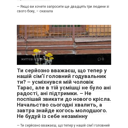
— Якщо ви хочете запросити ще двадцять три людини зі
свого боку, – сказала
життєві історії
0
Ти серйозно вважаєш, що тепер у
нашій сім’ї головний годувальник
ти? – усміхнувся мій чоловік
Тарас, але в тій усмішці не було ані
радості, ані підтримки. – Не
поспішай звикати до нового крісла.
Начальство сьогодні хвалить, а
завтра знайде когось молодшого.
Не будуй із себе незамінну
— Ти серйозно вважаєш, що тепер у нашій сім’ї головний