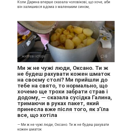
Коли Дарина вперше сказала чоловікові, що хоче, аби
він залишився вдома з маленьким сином,
життєві історії
0
Ми ж не чужі люди, Оксано. Ти ж
не будеш рахувати кожен шматок
на своєму столі? Ми прийшли до
тебе на свято, то нормально, що
хочемо ще трохи забрати страв і
додому, — сказала сусідка Галина,
тримаючи в руках пакет, який
принесла вже після того, як з’їла
все, що хотіла
— Ми ж не чужі люди, Оксано. Ти ж не будеш рахувати
кожен шматок