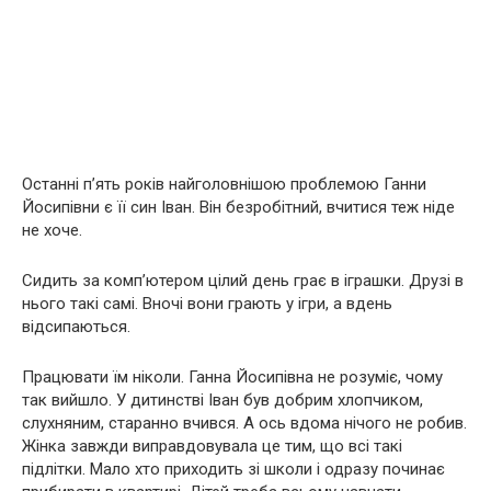
Останні п’ять років найголовнішою проблемою Ганни
Йосипівни є її син Іван. Він безробітний, вчитися теж ніде
не хоче.
Сидить за комп’ютером цілий день грає в іграшки. Друзі в
нього такі самі. Вночі вони грають у ігри, а вдень
відсипаються.
Працювати їм ніколи. Ганна Йосипівна не розуміє, чому
так вийшло. У дитинстві Іван був добрим хлопчиком,
слухняним, старанно вчився. А ось вдома нічого не робив.
Жінка завжди виправдовувала це тим, що всі такі
підлітки. Мало хто приходить зі школи і одразу починає