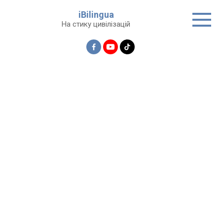
Перейти
iBilingua
до
На стику цивілізацій
вмісту