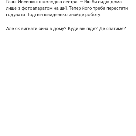
Ганні Йосипівні її молодша сестра. — Він би сидів дома
лише з фотоапаратом на шиї. Тепер його треба перестати
годувати. Тоді він швиденько знайде роботу.
Але як вигнати сина з дому? Куди він піде? Де спатиме?