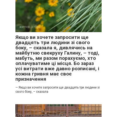
життєві історії
0
Якщо ви хочете запросити ще
двадцять три людини зі свого
боку, – сказала я, дивлячись на
майбутню свекруху Галину, – тоді,
мабуть, ми разом порахуємо, хто
оплачуватиме ці місця. Бо зараз
усі витрати вже давно розписані, і
кожна гривня має своє
призначення
— Якщо ви хочете запросити ще двадцять три людини зі
свого боку, – сказала