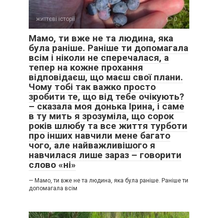
життєві історії
0
Мамо, ти вже не та людина, яка
була раніше. Раніше ти допомагала
всім і ніколи не сперечалася, а
тепер на кожне прохання
відповідаєш, що маєш свої плани.
Чому тобі так важко просто
зробити те, що від тебе очікують?
– сказала моя донька Ірина, і саме
в ту мить я зрозуміла, що сорок
років шлюбу та все життя турботи
про інших навчили мене багато
чого, але найважливішого я
навчилася лише зараз – говорити
слово «ні»
— Мамо, ти вже не та людина, яка була раніше. Раніше ти
допомагала всім