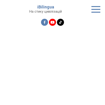
Перейти
iBilingua
до
На стику цивілізацій
вмісту