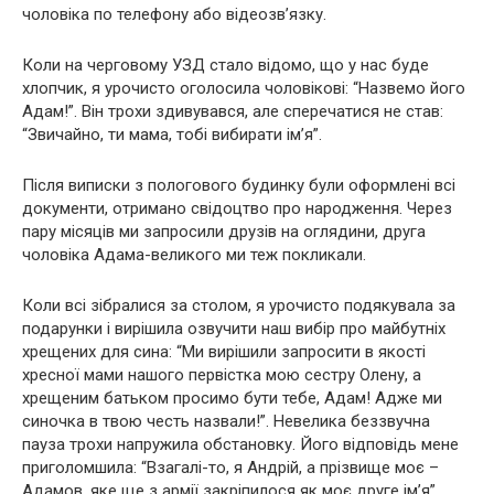
чоловіка по телефону або відеозв’язку.
Коли на черговому УЗД стало відомо, що у нас буде
хлопчик, я урочисто оголосила чоловікові: “Назвемо його
Адам!”. Він трохи здивувався, але сперечатися не став:
“Звичайно, ти мама, тобі вибирати ім’я”.
Після виписки з пологового будинку були оформлені всі
документи, отримано свідоцтво про народження. Через
пару місяців ми запросили друзів на оглядини, друга
чоловіка Адама-великого ми теж покликали.
Коли всі зібралися за столом, я урочисто подякувала за
подарунки і вирішила озвучити наш вибір про майбутніх
хрещених для сина: “Ми вирішили запросити в якості
хресної мами нашого первістка мою сестру Олену, а
хрещеним батьком просимо бути тебе, Адам! Адже ми
синочка в твою честь назвали!”. Невелика беззвучна
пауза трохи напружила обстановку. Його відповідь мене
приголомшила: “Взагалі-то, я Андрій, а прізвище моє –
Адамов, яке ще з армії закріпилося як моє друге ім’я”.