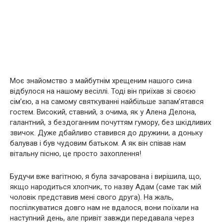
Моє знайомство з майбутнім хрещеним нашого сина
відбулося на нашому весіллі. Тоді він приїхав зі своєю
сім’єю, а на самому святкуванні найбільше запам’ятався
гостем. Високий, ставний, з очима, як у Алена Делона,
галантний, з бездоганним почуттям гумору, без шкідливих
звичок. Дуже дбайливо ставився до дружини, а доньку
балував і був чудовим батьком. А як він співав нам
вітальну пісню, це просто захоплення!
Будучи вже вагітною, я була зачарована і вирішила, що,
якщо народиться хлопчик, то назву Адам (саме так мій
чоловік представив мені свого друга). На жаль,
поспілкуватися довго нам не вдалося, вони поїхали на
наступний день, але привіт завжди передавала через