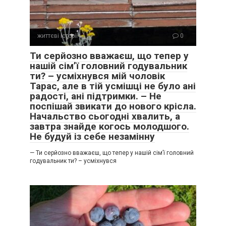
життєві історії
0
Ти серйозно вважаєш, що тепер у
нашій сім’ї головний годувальник
ти? – усміхнувся мій чоловік
Тарас, але в тій усмішці не було ані
радості, ані підтримки. – Не
поспішай звикати до нового крісла.
Начальство сьогодні хвалить, а
завтра знайде когось молодшого.
Не будуй із себе незамінну
— Ти серйозно вважаєш, що тепер у нашій сім’ї головний
годувальник ти? – усміхнувся