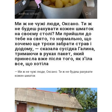
життєві історії
0
Ми ж не чужі люди, Оксано. Ти ж
не будеш рахувати кожен шматок
на своєму столі? Ми прийшли до
тебе на свято, то нормально, що
хочемо ще трохи забрати страв і
додому, — сказала сусідка Галина,
тримаючи в руках пакет, який
принесла вже після того, як з’їла
все, що хотіла
— Ми ж не чужі люди, Оксано. Ти ж не будеш рахувати
кожен шматок