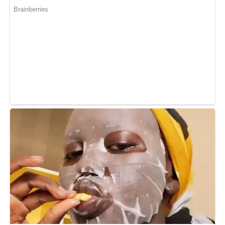
медицині” зараз віри немає. Тільки все частіше згадую
свого Дмитра і думаю, що б він сказав в цій ситуації…
Мабуть, все-таки дає про себе знати досвід дружини
священика, і я не до кінця втратила те, що він встиг
вкласти в мою душу.
Передрук без посилання на ibilingua.com – заборонений!
Фото ілюстративне – nordichouse
Сподобалась стаття? Поділіться з друзями на Facebook