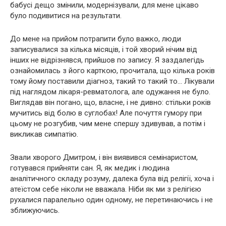
бабусі дещо змінили, модернізували, для мене цікаво
було подивитися на результати.
До мене на прийом потрапити було важко, люди
записувалися за кілька місяців, і той хворий нічим від
інших не відрізнявся, прийшов по запису. Я заздалегідь
ознайомилась з його карткою, прочитала, що кілька років
тому йому поставили діагноз, такий то такий то… Лікували
під наглядом лікаря-ревматолога, але одужання не було.
Виглядав він погано, що, власне, і не дивно: стільки років
мучитись від болю в суглобах! Але почуття гумору при
цьому не розгубив, чим мене спершу здивував, а потім і
викликав симпатію.
Звали хворого Дмитром, і він виявився семінаристом,
готувався прийняти сан. Я, як медик і людина
аналітичного складу розуму, далека була від релігії, хоча і
атеїстом себе ніколи не вважала. Ніби як ми з релігією
рухалися паралельно один одному, не перетинаючись і не
зближуючись.