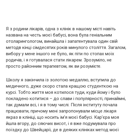
Я з родини лікарів, одна з клінік в нашому місті навіть
названа на честь моєї бабусі, вона була геніальним
отоларингологом, винайшла і запатентувала один свій
методв кінці сімдесятих років минулого століття. Загалом,
вибору у мене іншого не було, як піти по стопах моїх
родичів, і я готувалася стати лікарем. Зрозуміло, не
просто районним терапевтом, як ви розумієте.
Школу я закінчила із золотою медаллю, вступила до
медичного, дуже скоро стала кращою студенткою на
курсі. Тобто життя моя котилося туди, куди йому і було
покладено котитися – до слави і популярності, принаймні,
так думали всі, і я в тому числі. Після інституту почала
працювати, причому мені запропонували місце лікаря
якраз в клініці, що носить ім’я моєї бабусі. Кар’єра моя
йшла вгору, до сяючих висот, і я вже подумувала про
поїздку до Швейцарії, де в деяких клініках метод моєї