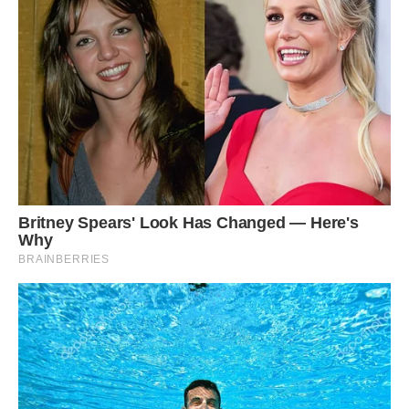
Я розуміла: розлучення для нього означатиме крах його
мрії. Прихід у нього заберуть і, в кращому випадку,
виведуть за штат, тобто він зможе зрідка читати свої
проповіді в віддалених храмах, де просто не вистачає
священиків. І я, вважаючи себе людиною порядною і
пам’ятаючи про те, як сильно любила його, протрималася
ще рік, після чого зрозуміла, що більше не можу, і подала
на розлучення.
Так, мені було трошки соромно, але я відчувала таке
відчуття свободи, зустрічаючись з колишніми і вже
забутими подружками в барах, кафешках, ресторанах, що
почуття ніяковості незабаром зовсім розтануло. Що
сталось з Дмитром, я не знала і знати не хотіла. Мене
закрутив вихор світського життя, а потім узяло верх моє
відоме всім раціональне начало і честолюбство. Я,
звичайно ж, збиралася повернутися в свою спеціальність!
На жаль, незабаром зрозуміла, що за час мого