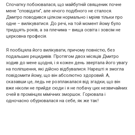
Спочатку побоювалася, що майбутній священик почне
мене “сповідати”, але нічого подібного не сталося.
Дмитро поводився цілком нормально і мріяв тільки про
одне – вилікуватися. До речі, на той момент йому було
тридцять років, а за плечима – вища освіта і зовсім не
церковна професія.
Я пообіцяла його вилікувати, причому повністю, без
подальших рецидивів. Протягом двох місяців Дмитро
ходив до мене щодня, і я кожен день звертала його увагу
на поліпшення, які дійсно відбувалися. Нарешті я змогла
повідомити йому, що він абсолютно здоровий. А,
сказавши це, ледь не розплакалася від згадки, що він
вже ніколи не прийде сюди і я не побачу цих незвичайних
очей в промінцях мімічних зморшок. Горювала і
одночасно обурювалася на себе, як же так!