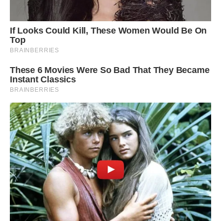
Другого чоловіка звали Русланом, і приїхав він до нашого
міста з далекої Естонії, вирішив, що тут отримає більш
якісну освіту. Руслан планував відкрити пекарню, де
народився і виріс, він показав мені свій бізнес-план, і я