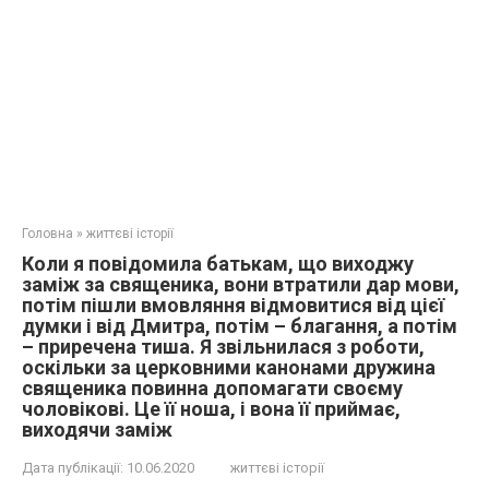
Головна
»
життєві історії
Коли я повідомила батькам, що виходжу
заміж за священика, вони втратили дар мови,
потім пішли вмовляння відмовитися від цієї
думки і від Дмитра, потім – благання, а потім
– приречена тиша. Я звільнилася з роботи,
оскільки за церковними канонами дружина
священика повинна допомагати своєму
чоловікові. Це її ноша, і вона її приймає,
виходячи заміж
Дата публікації:
10.06.2020
життєві історії