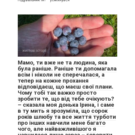
годувальник ти? – усміхнувся
життєві історії
0
Мамо, ти вже не та людина, яка
була раніше. Раніше ти допомагала
всім і ніколи не сперечалася, а
тепер на кожне прохання
відповідаєш, що маєш свої плани.
Чому тобі так важко просто
зробити те, що від тебе очікують?
– сказала моя донька Ірина, і саме
в ту мить я зрозуміла, що сорок
років шлюбу та все життя турботи
про інших навчили мене багато
чого, але найважливішого я
навчилася лише зараз – говорити