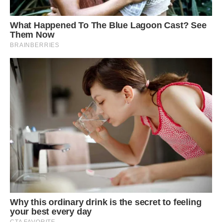
була вражена тим, наскільки там все було ідеально
прораховано. Ця людина, зізнаюся, захопила мене своєю
одержимістю і умінням рахувати гроші, які у нього і так,
наскільки я зрозуміла, водилися в чималій кількості. На
батьківщині у Руслана вже було кілька ресторанів,
закусочних і кав’ярні. Працювали вони бездоганно, дохід
приносили, він планував розширювати і урізноманітнити
свій бізнес.
Чи була я закохана в нього? Скоріше ні ніж так. Якщо
Дмитро свого часу вразив мене добротою і якимось
внутрішнім світлом, то Руслан здавався мені такою
надійною стіною, за якою нічого не страшно. Закохався
він у мене? Напевно, так, принаймні, він мені багато
говорив про це, та й жіноче серце не обдуриш. Ми
розписалися.
Батьки з сумом сприйняли моє повідомлення про
швидкий від’їзді в Естонію, але так не впадали у відчай, як
багато років тому, коли я готувалася стати попадею.
Руслан попросив мене закінчити бухгалтерські курси, і я