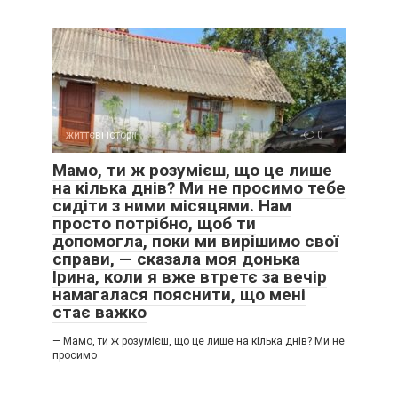
дратувати Руслана, хоча він і пам’ятав, що сам
запропонував мені попрацювати тут.
При всіх його недоліках, не можна було звинуватити
Руслана в тому, що слова він не тримає, тому він почав
позбуватися від мене іншим шляхом. Поставив мені в
обов’язки … прибирання приміщення і миття туалетів в
життєві історії
0
пекарні, звільнивши при цьому прибиральницю і не
Мамо, ти ж розумієш, що це лише
прибавивши мені грошей до зарплати. Почалася моя
на кілька днів? Ми не просимо тебе
каторга: ночами я пекла хліб, а вдень прибирала
сидіти з ними місяцями. Нам
двохсотметрове приміщення пекарні.
просто потрібно, щоб ти
допомогла, поки ми вирішимо свої
На сон часу зовсім не залишалася, я стала
справи, — сказала моя донька
заговорюватися, забувати, куди що поклала, у мене
Ірина, коли я вже втретє за вечір
почалися запаморочення. Як медик розуміла, що нічого
намагалася пояснити, що мені
хорошого ці симптоми не обіцяють. Як медик… Та годі?
стає важко
Який я лікар, вже й не пам’ятала, куди заховала свій
диплом. І все ж…
— Мамо, ти ж розумієш, що це лише на кілька днів? Ми не
просимо