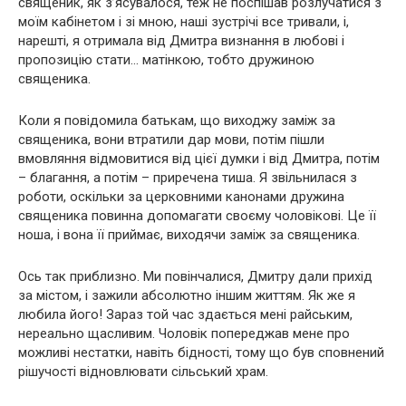
священик, як з’ясувалося, теж не поспішав розлучатися з
моїм кабінетом і зі мною, наші зустрічі все тривали, і,
нарешті, я отримала від Дмитра визнання в любові і
пропозицію стати… матінкою, тобто дружиною
священика.
Коли я повідомила батькам, що виходжу заміж за
священика, вони втратили дар мови, потім пішли
вмовляння відмовитися від цієї думки і від Дмитра, потім
– благання, а потім – приречена тиша. Я звільнилася з
роботи, оскільки за церковними канонами дружина
священика повинна допомагати своєму чоловікові. Це її
ноша, і вона її приймає, виходячи заміж за священика.
Ось так приблизно. Ми повінчалися, Дмитру дали прихід
за містом, і зажили абсолютно іншим життям. Як же я
любила його! Зараз той час здається мені райським,
нереально щасливим. Чоловік попереджав мене про
можливі нестатки, навіть бідності, тому що був сповнений
рішучості відновлювати сільський храм.