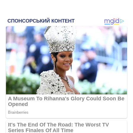
пішла зовсім в іншу сторону. І побачила будівлю з
вивіскою “Курси комп’ютерної діагностики хвороб”. Чому
я звернула на неї увагу? Мабуть, все, пов’язане з
медициною, залишилося для мене єдино важливим в
житті. Я не повернулася в пекарню, а закінчила ці курси –
всього-то місяць, тепер у мене на руках диплом
спеціаліста комп’ютерної діагностики. Смішно! Смішно і
трохи соромно, тому що стала однією з шахрайок, які
наживаються на людських хворобах, нещастях, надіях.
Прекрасно знала, як часто помиляється комп’ютер і
видає неправильний результат. Хоча за цими симптомами
будь-який студент “на око” поставив би правильний
діагноз. Дуже скоро я придбала популярність, до мене
стали записуватися за кілька місяців. А у мене немає сил
ні кинути це заняття, ні навіть якось змінити його,
застосувавши свої колишні знання. Навіщо? Сором
потихеньку йде з моєї свідомості, я ж силоміць нікого не
тягну до свого кабінету.
Ці довірливі люди чомусь вирішили, що “нормальній