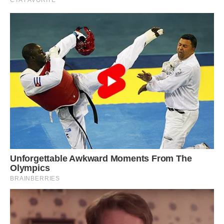
виявила, що нічого складного в цій справі для мене
немає. Ще б! Адже хто підраховував церковні гроші і
стежив за церковної кухлем? Самі ази бухгалтерії я
освоїла, ще будучи попадею, а тепер стала
бізнесменшою, ось так іноді жартує життя.
Хоча не зовсім і бізнесменшою, якщо чесно, швидше, я
стала адміністратором. Реєстрацією пекарні займалася
без будь-чиєї допомоги. Мій чоловік вважався
індивідуальним підприємцем, і в списку видів діяльності
його підприємств вже було вказано код, що дозволяє
відкриття пекарні. І все ж Руслан сказав мені, щоб
оформляла пекарню на себе, він так вирішив, і я не
пручалася, про майбутнє теж треба думати, а раптом
знову одна залишуся?
Я шукала приміщення для своєї пекарні і від багатьох
пропозицій відмовлялася, тому що хотіла відкрити її в
хорошому місці. Купувала обладнання, набирала штат,
будується з державними організаціями, від яких
залежало благополуччя мого бізнесу і які хотіли від мене