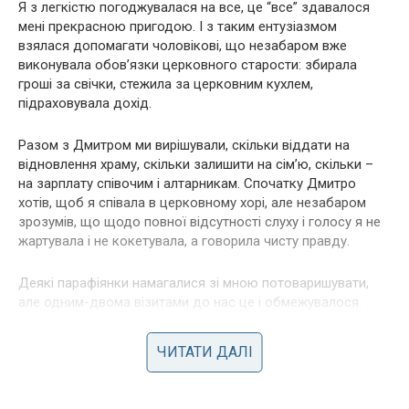
Я з легкістю погоджувалася на все, це “все” здавалося
мені прекрасною пригодою. І з таким ентузіазмом
взялася допомагати чоловікові, що незабаром вже
виконувала обов’язки церковного старости: збирала
гроші за свічки, стежила за церковним кухлем,
підраховувала дохід.
Разом з Дмитром ми вирішували, скільки віддати на
відновлення храму, скільки залишити на сім’ю, скільки –
на зарплату співочим і алтарникам. Спочатку Дмитро
хотів, щоб я співала в церковному хорі, але незабаром
зрозумів, що щодо повної відсутності слуху і голосу я не
жартувала і не кокетувала, а говорила чисту правду.
Деякі парафіянки намагалися зі мною потоваришувати,
але одним-двома візитами до нас це і обмежувалося.
Різні ми були з ними, говорили на різних мовах, і, як я
тепер розумію, вони мене недолюблювали. Ще й тому, що
ЧИТАТИ ДАЛІ
я не хотіла заводити дитину. Так, в сім’ї священика має
бути багато дітей. А на що їх годувати-поїти-одягати, коли
священик мій норовить всі наші і без того маленькі