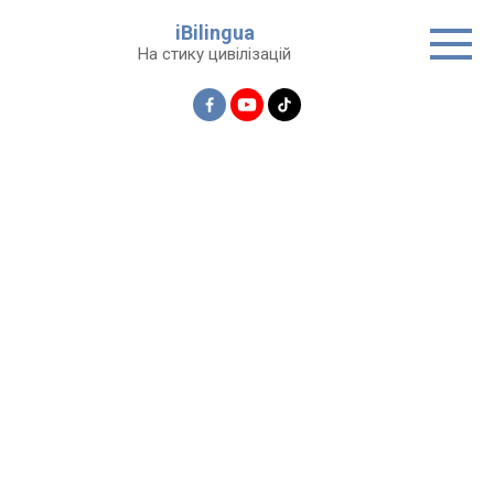
Перейти
iBilingua
до
На стику цивілізацій
вмісту