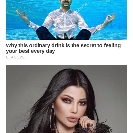
самітництва наука так сильно пішла вперед, що мені,
якщо захочу залишитися в своїй професії, доведеться
знову вчитися і знову починати все з нуля. Але цього я не
хотіла, ненавиджу повертатися. Вперед і тільки вперед!
Тато завжди говорив, що у мене холодні, розважливі
комерційні мізки, позбавлені романтизму і сумнівів.
Правда, коли я стала попадею, він дещо переглянув свої
переконання щодо мене, але я і сама знала, що бізнесом
займатися зможу.
Ще виявила, що в мені є жилка авантюризму. Отже, я
вирішила стати бізнесвумен, але в якому напрямку
рухатися, не знала. Втім, поспішати мені було нікуди, жила
я з батьками, людьми зовсім не бідними, була у них
єдиною дочкою, причому блудною і повернулася в лоно
сім’ї. Мене любили і ні в чому не відмовляли.