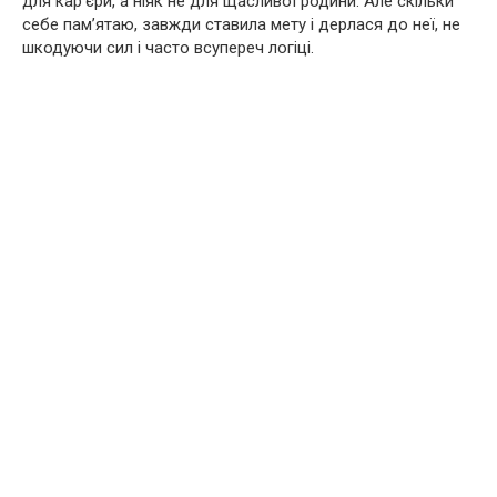
для кар’єри, а ніяк не для щасливої ​​родини. Але скільки
себе пам’ятаю, завжди ставила мету і дерлася до неї, не
шкодуючи сил і часто всупереч логіці.