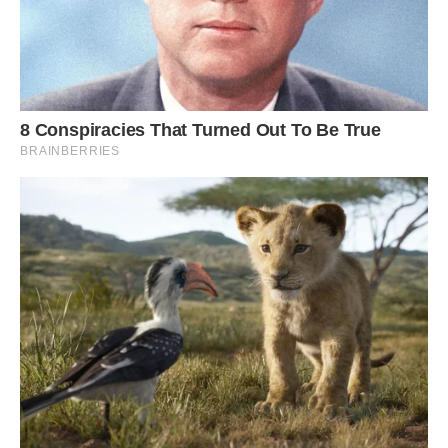
Пекарня моя запрацювала і незабаром стала
найпопулярнішою в місті. Я постачала булочками всі
ресторани і кафе свого чоловіка, його кав’ярні
отримували від мене дуже смачні і, природно, найсвіжіші