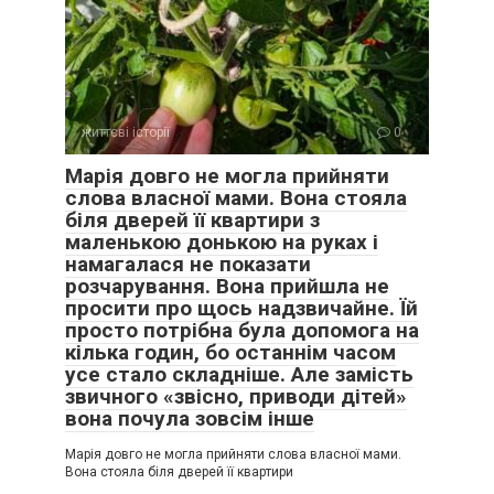
життєві історії
0
Марія довго не могла прийняти
слова власної мами. Вона стояла
біля дверей її квартири з
маленькою донькою на руках і
намагалася не показати
розчарування. Вона прийшла не
просити про щось надзвичайне. Їй
просто потрібна була допомога на
кілька годин, бо останнім часом
усе стало складніше. Але замість
звичного «звісно, приводи дітей»
вона почула зовсім інше
Марія довго не могла прийняти слова власної мами.
Вона стояла біля дверей її квартири
Одного разу, прямуючи на свою каторгу, я несподівано