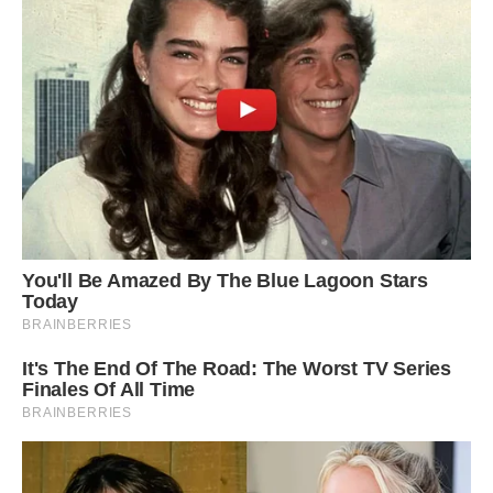
Але всьому приходить кінець, і сімейному щастю теж. Ні-
ні, з Дмитром, слава Богу, нічого поганого не сталося, і
його любов до мене залишалася міцною і абсолютно
чистою. А ось зі мною… Мені набридло бути попадею.
Оцерковити мене у Дмитра так і не вийшло, хоча він
особисто мене хрестив ще до нашого весілля.
Ну не прилипало до мене церковне вчення, і чим далі, тим
більше питань по ньому у мене з’являлося, а ось
смирення, навпаки, зменшувалася. Впала пелена з очей,
туман закоханості розсіявся, я подивилася на події очима
тверезої, нерелігійної людини. І мені стало так соромно,
так ніяково, що почала зривати злість на Дмитра,
умовляти його відмовитися від сану і повернутися до
своєї колишньої, світської спеціальності – він за першим
дипломом був перекладачем. Але ні, чоловік ні в яку не
погоджувався і благав мене подумати ще.