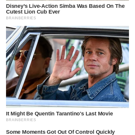
тістечка.
Вранці за моїм хлібом шикувалися черги. Моє життя
потекло так, як я і мріяла в юності: стабільно і рівно.
Руслан, замість того щоб радіти, адже мої успіхи в бізнесі
робили багатшими і його самого, став часто дратуватися
на мене. Він сто разів на день нагадував, що саме його
гроші вкладені в так званий мій бізнес, і так далі. Я в боргу
не залишалася, заперечувала, і одного разу він дав мені
ляпаса, а я від несподіванки – мене ніхто ніколи не бив –
навіть не образилася тоді, подумала, що просто нерви у
чоловіка здали, напевно, якісь неприємності в його
основному бізнесі.
Але, на жаль, той випадок якщо і був першим, то останнім
він не став. Варто було мені заперечити Руслану хоч у
чомусь, як в хід йшли вже не тільки руки, але і його пасок
з великою залізною пряжкою. Я була готова плюнути на
свою пекарню і повернутися до батьків, але тут пішов з
життя мій батько, який завжди був для мене