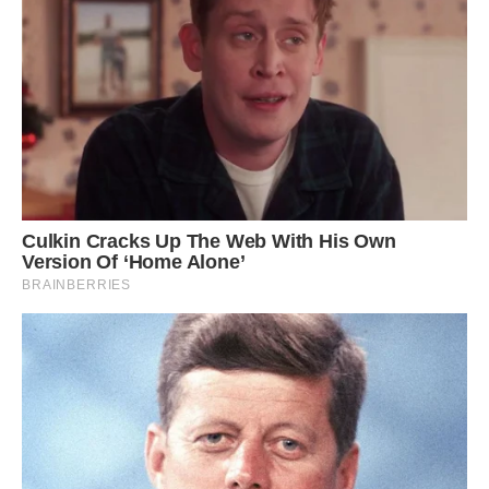
грошової винагороди. Я знайшла чудових пекарів, у мене
їх працювало четверо, по два в зміну. Ще на моїй пекарні
працювали дві касирки і одна прибиральниця, і ми цим
невеликим колективом чудово справлялися з досить
великим обсягом роботи.
Я сама закуповувала сировину, адже випічка -Продукція
швидкопсувна, вона не зберігається довго. Купувати
борошно потрібно безпосередньо перед запуском
виробництва, купувати його “про запас” неприпустимо. Я
вела переговори з постачальниками і це, напевно, була
основна складність, тому що місто мені було чужим і
естонська мова теж, але ж багато по-російськи
розмовляли. І я все це, врешті-решт, освоїла, і дуже
складний естонський теж.