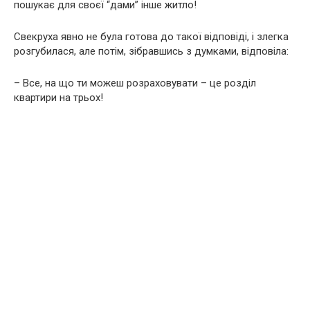
пошукає для своєї “дами” інше житло!
Свекруха явно не була готова до такої відповіді, і злегка
розгубилася, але потім, зібравшись з думками, відповіла:
– Все, на що ти можеш розраховувати – це розділ
квартири на трьох!