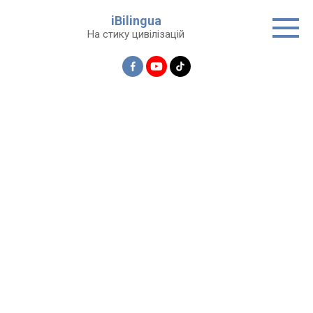
Перейти
iBilingua
до
На стику цивілізацій
вмісту