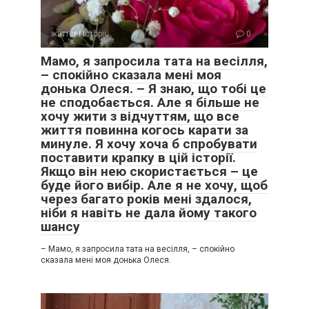
життєві історії
0
Мамо, я запросила тата на весілля,
– спокійно сказала мені моя
донька Олеся. – Я знаю, що тобі це
не сподобається. Але я більше не
хочу жити з відчуттям, що все
життя повинна когось карати за
минуле. Я хочу хоча б спробувати
поставити крапку в цій історії.
Якщо він нею скористається – це
буде його вибір. Але я не хочу, щоб
через багато років мені здалося,
ніби я навіть не дала йому такого
шансу
– Мамо, я запросила тата на весілля, – спокійно
сказала мені моя донька Олеся.