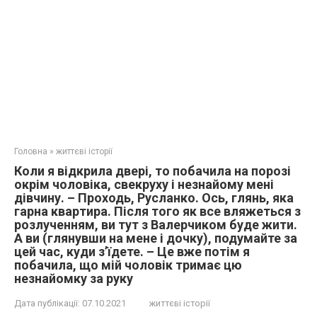
Головна
»
життєві історії
Коли я відкрила двері, то побачила на порозі
окрім чоловіка, свекруху і незнайому мені
дівчину. – Проходь, Русланко. Ось, глянь, яка
гарна квартира. Після того як все вляжеться з
розлученням, ви тут з Валерчиком буде жити.
А ви (глянувши на мене і дочку), подумайте за
цей час, куди з’їдете. – Це вже потім я
побачила, що мій чоловік тримає цю
незнайомку за руку
Дата публікації:
07.10.2021
життєві історії