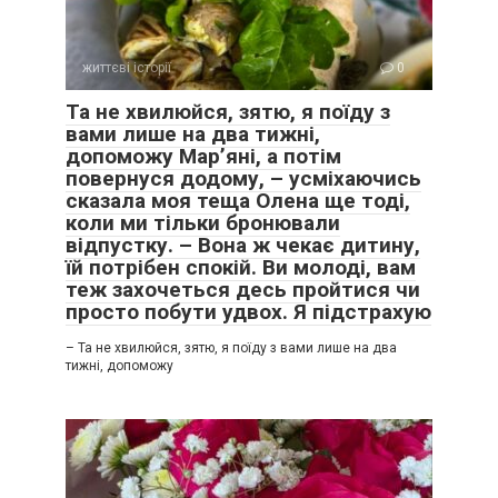
життєві історії
0
Та не хвилюйся, зятю, я поїду з
вами лише на два тижні,
допоможу Мар’яні, а потім
повернуся додому, – усміхаючись
сказала моя теща Олена ще тоді,
коли ми тільки бронювали
відпустку. – Вона ж чекає дитину,
їй потрібен спокій. Ви молоді, вам
теж захочеться десь пройтися чи
просто побути удвох. Я підстрахую
– Та не хвилюйся, зятю, я поїду з вами лише на два
тижні, допоможу