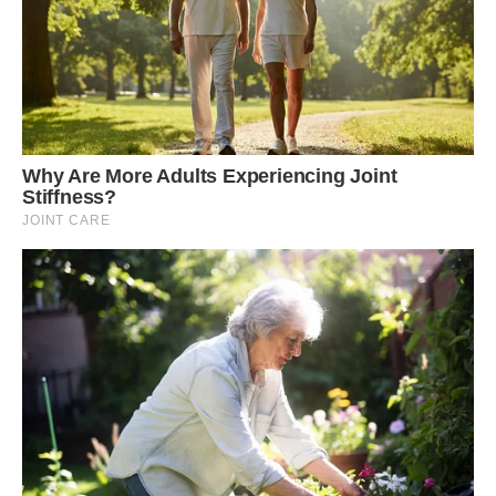
Ранній дзвінок, Емілія збиралася з однокласниками на
пікнік, і побігла відчиняти, думаючи, що друзі вже прийшли
за нею. Але замість них побачила тата з двома об’ємними
сумками.
– Привіт, донечко!
Інтонація мого колишнього чоловіка була така, що, не
знаючи всієї передісторії відносин, можна заплакати.
Виявляється, він прийшов покаятися, так як нічого
хорошого у них з Русланою не відбулося, свекруха теж не
вжилась разом з новою невісткою, як колись зі мною.
Я стримано відповіла, що варіантів нашого спільного
життя просто не існує, від слова “взагалі”. А дочка була
набагато емоційнішою в своїх висловлюваннях,
запропонувавши батькові помиритися зі своєю Русланою
і залишити нас у спокої.