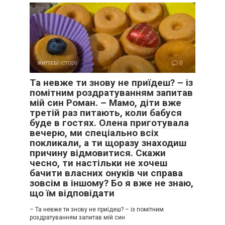
життєві історії
0
Та невже ти знову не приїдеш? – із
помітним роздратуванням запитав
мій син Роман. – Мамо, діти вже
третій раз питають, коли бабуся
буде в гостях. Олена приготувала
вечерю, ми спеціально всіх
покликали, а ти щоразу знаходиш
причину відмовитися. Скажи
чесно, ти настільки не хочеш
бачити власних онуків чи справа
зовсім в іншому? Бо я вже не знаю,
що їм відповідати
– Та невже ти знову не приїдеш? – із помітним
роздратуванням запитав мій син