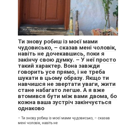
життєві історії
0
Ти знову робиш із моєї мами
чудовисько, – сказав мені чоловік,
навіть не дочекавшись, поки я
закінчу свою думку. – У неї просто
такий характер. Вона завжди
говорить усе прямо, і не треба
шукати в цьому образу. Якщо ти
навчишся не звертати уваги, жити
стане набагато легше. А я вже
втомився бути між вами двома, бо
кожна ваша зустріч закінчується
однаково
– Ти знову робиш із моєї мами чудовисько, – сказав
мені чоловік, навіть не