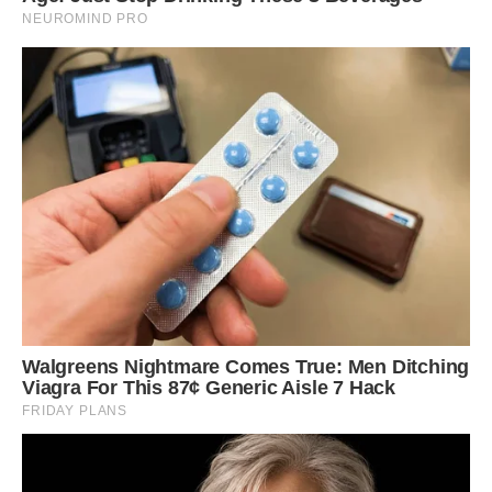
– Мамо, навіть не думай! Він нас зрадив раз, зрадить і
другий, якщо підеш назад! У мене є ти, бабуся і дідусь.
Решта – чужі люди.
Дочка втекла до однокласників, а я, залишившись одна,
подумала, що життя надто коротке, і витрачати його на
таких “маминих синків” не кращий вихід.
Хіба не так?
Фото ілюстративне – спеціально для ibilingua
Сподобалася стаття? Поділіться з друзями на Facebook!