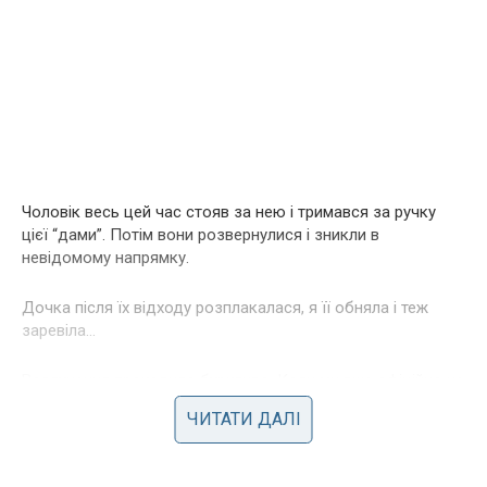
Чоловік весь цей час стояв за нею і тримався за ручку
цієї “дами”. Потім вони розвернулися і зникли в
невідомому напрямку.
Дочка після їх відходу розплакалася, я її обняла і теж
заревіла…
Розлучення проходило бурхливо. Коли ми вже офіційно не
були чоловіком і дружиною, сталася ще одна спроба
ЧИТАТИ ДАЛІ
захоплення нашої квартири. На цей раз чоловік приїхав зі
своєю Русланою і заявив, що має право жити на
належних йому квадратних метрах. Пожити їм не вдалося,