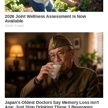
Валера, бачачи таку “теплу” зустріч, розвернувся, і побрів
вниз по сходах. Чисто по-людськи, мені, десь глибоко в
душі, було його шкода. А Емілія, помітивши мій стан,
швидко зачинила двері і сказала: