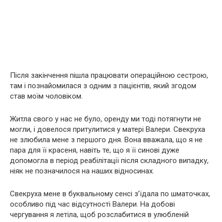
Після закінчення пішла працювати операційною сестрою,
там і познайомилася з одним з пацієнтів, який згодом
став моїм чоловіком.
Житла свого у нас не було, оренду ми тоді потягнути не
могли, і довелося притулитися у матері Валери. Свекруха
не злюбила мене з першого дня. Вона вважала, що я не
пара для її красеня, навіть те, що я її синові дуже
допомогла в період реабілітації після складного випадку,
ніяк не позначилося на наших відносинах.
Свекруха мене в буквальному сенсі з’їдала по шматочках,
особливо під час відсутності Валери. На добові
чергування я летіла, щоб розслабитися в улюбленій