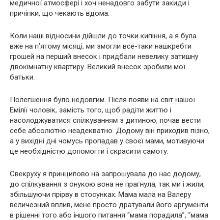
медичної атмосфері і хоч ненадовго забути закиди і
причіпки, що чекають вдома.
Коли наші відносини дійшли до точки кипіння, а я була
вже на п’ятому місяці, ми змогли все-таки нашкребти
грошей на перший внесок і придбали невелику затишну
двокімнатну квартиру. Великий внесок зробили мої
батьки.
Полегшення було недовгим. Після появи на світ нашої
Емілії чоловік, замість того, щоб радіти життю і
насолоджуватися спілкуванням з дитиною, почав вести
себе абсолютно неадекватно. Додому він приходив пізно,
а у вихідні дні чомусь пропадав у своєї мами, мотивуючи
це необхідністю допомогти і скрасити самоту.
Свекруху я принципово на запрошувала до нас додому,
до спілкування з онукою вона не прагнула, так ми і жили,
збільшуючи прірву в стосунках. Мама мала на Валеру
величезний вплив, мене просто дратували його аргументи
в рішенні того або іншого питання “мама порадила”, “мама