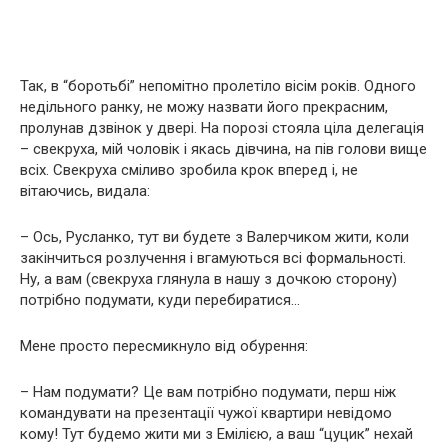
Так, в “боротьбі” непомітно пролетіло вісім років. Одного
недільного ранку, не можу назвати його прекрасним,
пролунав дзвінок у двері. На порозі стояла ціла делегація
– свекруха, мій чоловік і якась дівчина, на пів голови вище
всіх. Свекруха сміливо зробила крок вперед і, не
вітаючись, видала:
– Ось, Русланко, тут ви будете з Валерчиком жити, коли
закінчиться розлучення і вгамуються всі формальності.
Ну, а вам (свекруха глянула в нашу з дочкою сторону)
потрібно подумати, куди перебиратися…
Мене просто пересмикнуло від обурення:
– Нам подумати? Це вам потрібно подумати, перш ніж
командувати на презентації чужої квартири невідомо
кому! Тут будемо жити ми з Емілією, а ваш “цуцик” нехай