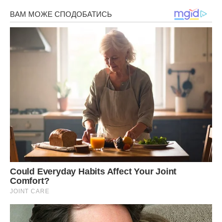
тому що я вмію за себе і дочку постояти.
У підсумку наша двокімнатна була продана, ми з донькою
змогли на виручені гроші купити собі скромну
однокімнатну квартиру, хоч і довелося залазити в
кредити.
Час згладжує всі проблеми, через чотири роки ми майже
забули про всі пригоди минулих років, і прекрасно жили з
Емілією удвох. Моя дівчинка підросла, стала
розсудливою, я бачила, що вона розуміє, як важко мені
одній справлятися з нашим матеріальним забезпеченням, і
не вимагала якихось особливих покупок. Допомагали з
продуктами мої батьки, які приїжджали нас провідати, а
внучка всі канікули проводила у них, допомагаючи по
господарству і насолоджуючись прекрасною природою.
Всі неординарні події у нас чомусь відбуваються по
неділях. Чергова не дуже приємна історія теж трапилася у
вихідний день.