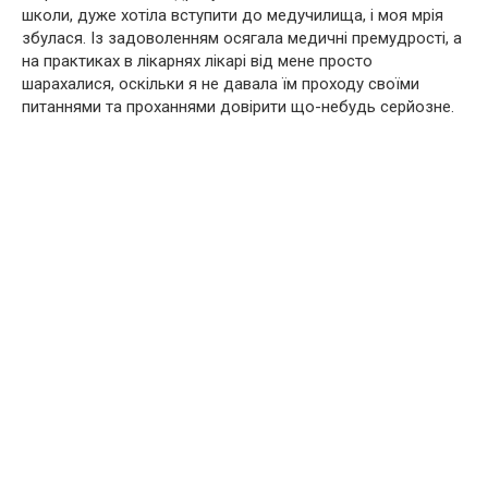
школи, дуже хотіла вступити до медучилища, і моя мрія
збулася. Із задоволенням осягала медичні премудрості, а
на практиках в лікарнях лікарі від мене просто
шарахалися, оскільки я не давала їм проходу своїми
питаннями та проханнями довірити що-небудь серйозне.