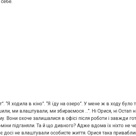
 себе.
. “Я ходила в кіно”. “Я їду на озеро”. У мене ж в ходу було 
или, ми влаштували, ми збираємося …”. Ні Орися, ні Остап н
. Вони охоче залишалися в офісі після роботи і завжди гот
рміни підганяли. Та й що дивного? Адже вдома їх ніхто не че
є досі не влаштували особисте життя. Орися така приваблив