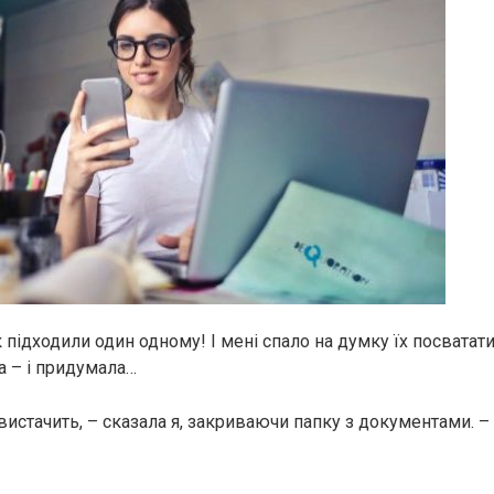
к підходили один одному! І мені спало на думку їх посватати
а – і придумала…
 вистачить, – сказала я, закриваючи папку з документами. 