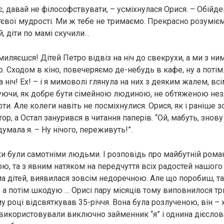
іє, давай не філософствувати, – усміхнулася Орися. – Обійд
вої мудрості. Ми ж тебе не тримаємо. Прекрасно розуміємо
, діти по мамі скучили…
омиляєшся! Дітей Петро відвіз на ніч до свекрухи, а ми з н
р. Сходом в кіно, повечеряємо де-небудь в кафе, ну а поті
 ніч! Ех! – і я мимоволі глянула на них з деяким жалем, вс
уючи, як добре бути сімейною людиною, не обтяженою н
ти. Але колеги навіть не посміхнулися. Орися, як і раніше
ор, а Остап занурився в читання паперів. “Ой, мабуть, знову
умала я. – Ну нічого, переживуть!”.
ки були самотніми людьми. І розповідь про майбутній рома
, та з явним натяком на передчуття всіх радостей нашого
ма дітей, виявилася зовсім недоречною. Але що поробиш, т
, а потім шкодую … Орисі пару місяців тому виповнилося тр
 році відсвяткував 35-річчя. Вона була розлученою, він – 
икористовували виключно займенник “я” і однина дієслов