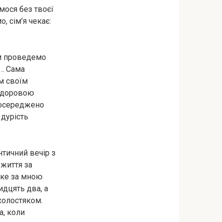
емося без твоєї
, сім’я чекає:
им проведемо
м… Сама
ім своїм
ездоровою
 зосереджено
 дурість
нтичний вечір з
 життя за
аке за мною
идцять два, а
холостяком.
а, коли