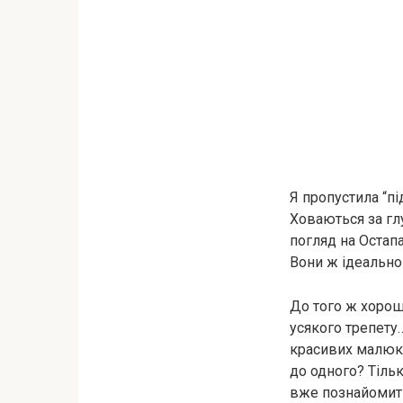
Я пропустила “пі
Ховаються за гл
погляд на Остапа
Вони ж ідеально
До того ж хорош
усякого трепету
красивих малюкі
до одного? Тільк
вже познайомити