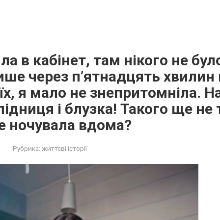
ла в кабінет, там нікого не бул
ише через п’ятнадцять хвилин 
х, я мало не знепритомніла. На
ідниця і блузка! Такого ще не
е ночувала вдома?
Рубрика:
життєві історії