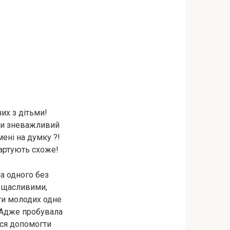
их з дітьми!
вши зневажливий
мені на думку ?!
жартують схоже!
а одного без
и щасливими,
ти молодих одне
. Адже пробувала
ася допомогти