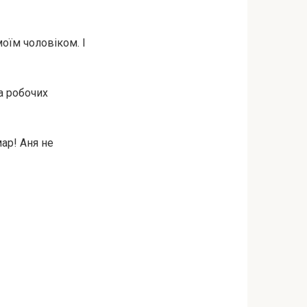
оїм чоловіком. І
на робочих
мар! Аня не