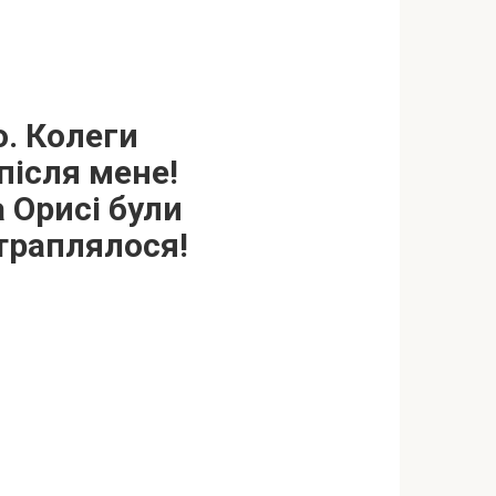
о. Колеги
після мене!
 Орисі були
 траплялося!