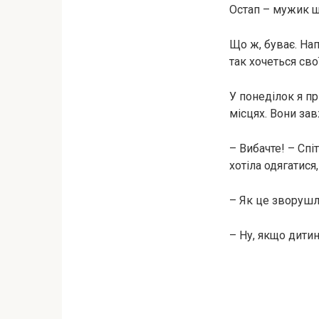
Остап – мужик щ
Що ж, буває. На
так хочеться сво
У понеділок я пр
місцях. Вони за
– Вибачте! – Спіт
хотіла одягатися,
– Як це зворушли
– Ну, якщо дитин