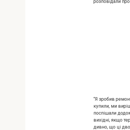
розповідали про
“Я зробив ремонт”
купили, ми виріш
поспішали додому
вихідні, якщо те
дивно, що ці дво