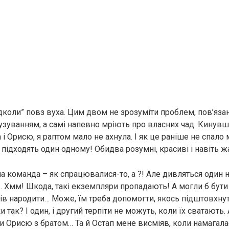
дколи” повз вуха. Цим двом не зрозуміти проблем, пов’язан
узуванням, а самі напевно мріють про власних чад. Кину
 і Орисю, я раптом мало не ахнула. І як це раніше не спало 
 підходять один одному! Обидва розумні, красиві і навіть 
а команда – як спрацювалися-то, а ?! Але дивляться один н
… Хмм! Шкода, такі екземпляри пропадають! А могли б бут
в народити… Може, їм треба допомогти, якось підштовхну
и так? І один, і другий терпіти не можуть, коли їх сватають
 Орисю з братом… Та й Остап мене висміяв, коли намагал