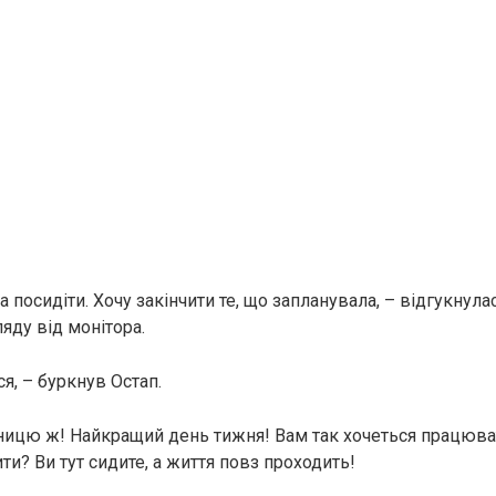
а посидіти. Хочу закінчити те, що запланувала, – відгукнула
яду від монітора.
ся, – буркнув Остап.
тницю ж! Найкращий день тижня! Вам так хочеться працюва
ти? Ви тут сидите, а життя повз проходить!