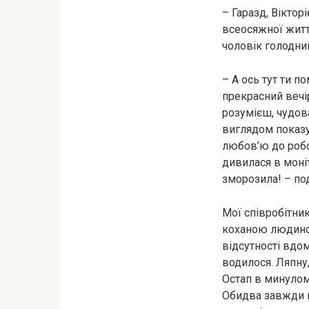
– Гаразд, Віктор
всеосяжної життє
чоловік голодний
– А ось тут ти п
прекрасний вечі
розумієш, чудова
виглядом показ
любов’ю до робо
дивилася в моніт
зморозила! – под
Мої співробітни
коханою людиною
відсутності вдо
водилося. Ляпну
Остап в минулому
Обидва завжди в