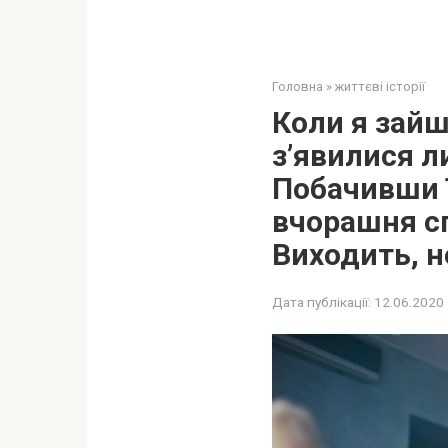
Головна
»
життєві історії
Коли я зайш
з’явилися л
Побачивши ї
вчорашня сп
Виходить, н
Дата публікації:
12.06.2020