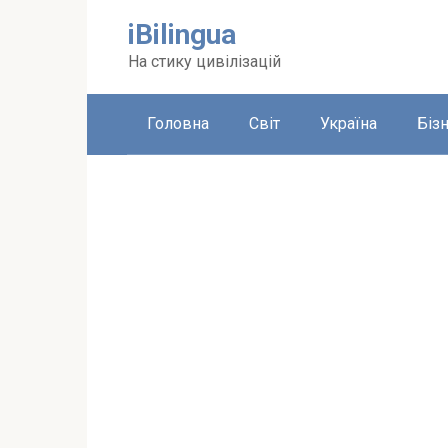
Перейти
iBilingua
до
вмісту
На стику цивілізацій
Головна
Світ
Україна
Біз