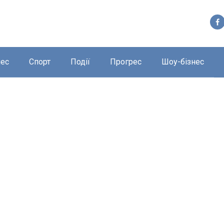
нес
Спорт
Події
Прогрес
Шоу-бізнес