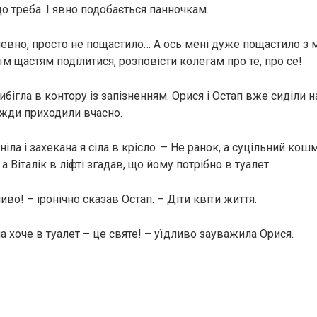
о треба. І явно подобається панночкам.
певно, просто не пощастило… А ось мені дуже пощастило з м
їм щастям поділитися, розповісти колегам про те, про се!
ибігла в контору із запізненням. Орися і Остап вже сиділи 
вжди приходили вчасно.
ніла і захекана я сіла в крісло. – Не ранок, а суцільний кош
 а Віталік в ліфті згадав, що йому потрібно в туалет.
во! – іронічно сказав Остап. – Діти квіти життя.
а хоче в туалет – це святе! – уїдливо зауважила Орися.