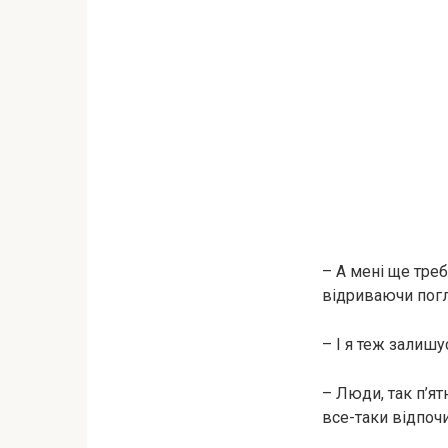
– А мені ще треб
відриваючи погл
– І я теж залишу
– Люди, так п’я
все-таки відпочи