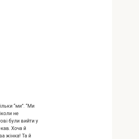
тільки “ми”. “Ми
іколи не
ові були вийти у
кав. Хоча й
а жінка! Та й