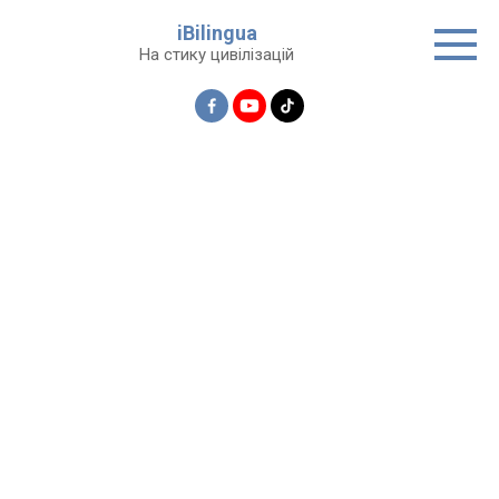
Перейти
iBilingua
до
На стику цивілізацій
вмісту