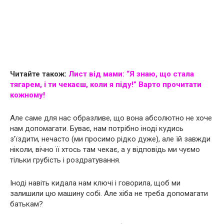
Читайте також:
Лист від мами: “Я знаю, що стала
тягарем, і ти чекаєш, коли я піду!” Варто прочитати
кожному!
Але саме для нас образливе, що вона абсолютно не хоче
нам допомагати. Буває, нам потрібно іноді кудись
з’їздити, нечасто (ми просимо рідко дуже), але їй завжди
ніколи, вічно її хтось там чекає, а у відповідь ми чуємо
тільки грубість і роздратування.
Іноді навіть кидала нам ключі і говорила, щоб ми
залишили цю машину собі. Але хіба не треба допомагати
батькам?