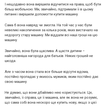
І нещодавно вона вирішила відучитися на права, щоб бути
більш мобільною. Ми, звичайно, підтримали її в цьому
питанні і вирішили допомогти купити машину.
Сама б вона навряд чи змогла. На той час у нас були
невеликі накопичення за кілька років, яких вистачало на
недорогу стару машину. Ми віддали всі наші гроші на цю
машину.
Звичайно, вона була щаслива. А щастя дитини –
найголовніша нагорода для батьків. Ніяких грошей не
шкода.
Але з часом вона стала все більше відсутні вдома,
постійно пропадає у якихось мужиків, яким постійно дає
свою машину.
Не думаю, що вони дбайливо нею користуються. Це,
звичайно, її справа, це її машина, але як вона не розуміє,
що сама собі вона нескоро ще купить нову, якщо з цієї