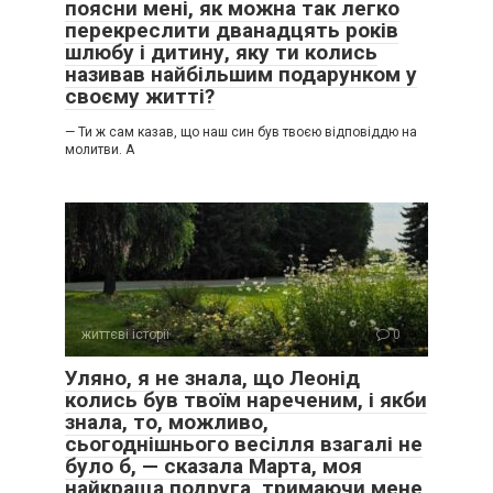
поясни мені, як можна так легко
перекреслити дванадцять років
шлюбу і дитину, яку ти колись
називав найбільшим подарунком у
своєму житті?
— Ти ж сам казав, що наш син був твоєю відповіддю на
молитви. А
життєві історії
0
Уляно, я не знала, що Леонід
колись був твоїм нареченим, і якби
знала, то, можливо,
сьогоднішнього весілля взагалі не
було б, — сказала Марта, моя
найкраща подруга, тримаючи мене