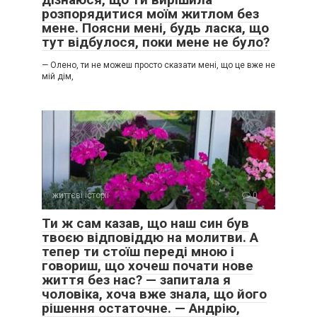
розпорядитися моїм житлом без
мене. Поясни мені, будь ласка, що
тут відбулося, поки мене не було?
— Олено, ти не можеш просто сказати мені, що це вже не
мій дім,
життєві історії
0
Ти ж сам казав, що наш син був
твоєю відповіддю на молитви. А
тепер ти стоїш переді мною і
говориш, що хочеш почати нове
життя без нас? — запитала я
чоловіка, хоча вже знала, що його
рішення остаточне. — Андрію,