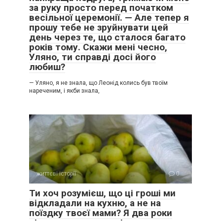
за руку просто перед початком
весільної церемонії. — Але тепер я
прошу тебе не зруйнувати цей
день через те, що сталося багато
років тому. Скажи мені чесно,
Уляно, ти справді досі його
любиш?
— Уляно, я не знала, що Леонід колись був твоїм
нареченим, і якби знала,
життєві історії
0
Ти хоч розумієш, що ці гроші ми
відкладали на кухню, а не на
поїздку твоєї мами? Я два роки