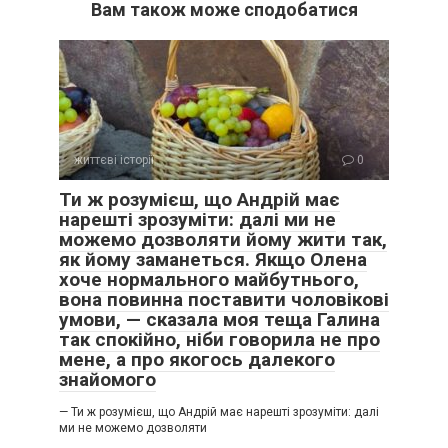
Вам також може сподобатися
життєві історії
0
Ти ж розумієш, що Андрій має
нарешті зрозуміти: далі ми не
можемо дозволяти йому жити так,
як йому заманеться. Якщо Олена
хоче нормального майбутнього,
вона повинна поставити чоловікові
умови, — сказала моя теща Галина
так спокійно, ніби говорила не про
мене, а про якогось далекого
знайомого
— Ти ж розумієш, що Андрій має нарешті зрозуміти: далі
ми не можемо дозволяти