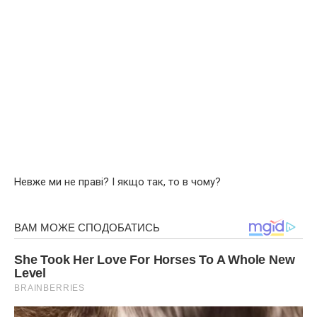
Невже ми не праві? І якщо так, то в чому?