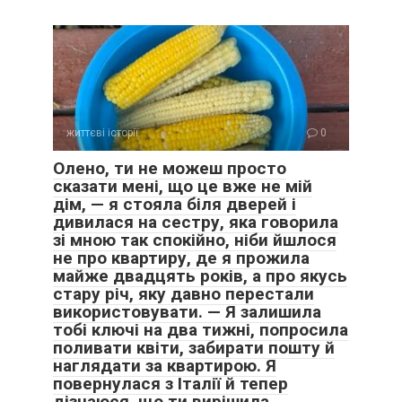
життєві історії
0
Олено, ти не можеш просто
сказати мені, що це вже не мій
дім, — я стояла біля дверей і
дивилася на сестру, яка говорила
зі мною так спокійно, ніби йшлося
не про квартиру, де я прожила
майже двадцять років, а про якусь
стару річ, яку давно перестали
використовувати. — Я залишила
тобі ключі на два тижні, попросила
поливати квіти, забирати пошту й
наглядати за квартирою. Я
повернулася з Італії й тепер
дізнаюся, що ти вирішила