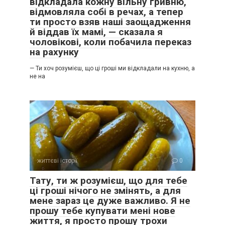
відкладала кожну вільну гривню,
відмовляла собі в речах, а тепер
ти просто взяв наші заощадження
й віддав їх мамі, — сказала я
чоловікові, коли побачила переказ
на рахунку
— Ти хоч розумієш, що ці гроші ми відкладали на кухню, а
не на
життєві історії
0
Тату, ти ж розумієш, що для тебе
ці гроші нічого не змінять, а для
мене зараз це дуже важливо. Я не
прошу тебе купувати мені нове
життя, я просто прошу трохи