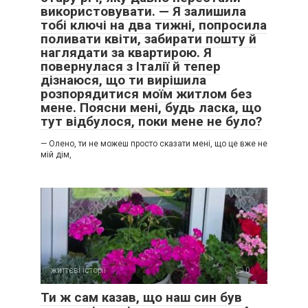
використовувати. — Я залишила
тобі ключі на два тижні, попросила
поливати квіти, забирати пошту й
наглядати за квартирою. Я
повернулася з Італії й тепер
дізнаюся, що ти вирішила
розпорядитися моїм житлом без
мене. Поясни мені, будь ласка, що
тут відбулося, поки мене не було?
— Олено, ти не можеш просто сказати мені, що це вже не
мій дім,
Тепер я залишаюся одна. Завтра буде новий день, з
новими викликами, з новими проблемами. Я буду
доглядати за нею, бо це все, що в мене залишилося.
життєві історії
0
Іноді, сидячи в тиші, я згадую, як ми з Максимом вибирали
штори для нашої уявної квартири. Як планували подорожі,
Ти ж сам казав, що наш син був