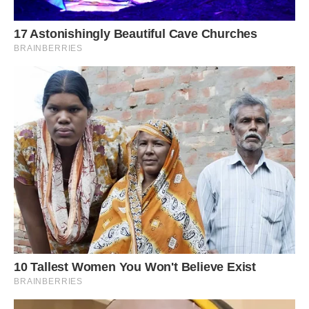
— Мамо, це я, — спробувала я сказати, але голос
здригнувся.
— Я знаю, хто ви, — відповіла вона і відвернулася до вікна.
— Ви сусіди з третього поверху. Дякую за турботу, але я
сама впораюся.
Я вийшла з кімнати, закрила двері і сповзла по стіні на
підлогу. Сльози самі покотилися по обличчю.