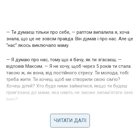
— Ти думаєш тільки про себе, — раптом випалила я, хоча
знала, що це не зовсім правда. Він думав і про нас. Але це
“нас” якось виключало маму.
— Я думаю про нас, тому що я бачу, як ти згасаєш, —
відповів Максим. — Я не хочу, щоб через 5 років ти стала
такою ж, як вона, від постійного стресу. Ти молода, тобі
треба жити. Ти хочеш, щоб ми створили свою сім’ю?
Хочеш дітей? Хто буде ними займатися, якщо ти будеш
прив’язана до мами, яка навіть не зможе запам’ятати їхніх
імен?
Він знову влучив у болісну точку. Діти. Ми говорили про це
пів року тому. Потім розмови припинилися, бо на це не
ЧИТАТИ ДАЛІ
було ні сил, ні часу.