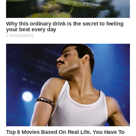
— Схоже на те, — відповіла я.
Він почав збирати свої речі без жодного зайвого слова. Я
спостерігала за ним, не відчуваючи ні болю, ні
полегшення. Тільки порожнечу.
Коли він пішов, квартира здалася мені величезною і
холодною. Я пройшлася по кімнатах, де ще вчора лежали
його речі. Запах його парфумів ще висів у повітрі, але він
швидко розсіювався.