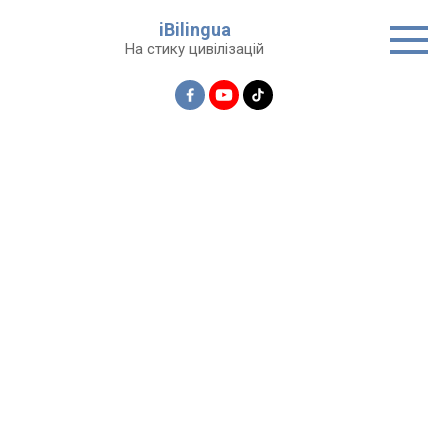
Перейти
iBilingua
до
На стику цивілізацій
вмісту