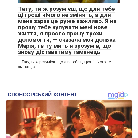
Я знала, на що йду. Я знала, що легкого шляху не буде.
Тату, ти ж розумієш, що для тебе
ці гроші нічого не змінять, а для
мене зараз це дуже важливо. Я не
прошу тебе купувати мені нове
життя, я просто прошу трохи
допомогти, — сказала моя донька
Марія, і в ту мить я зрозумів, що
знову діставатиму гаманець
— Тату, ти ж розумієш, що для тебе ці гроші нічого не
змінять, а