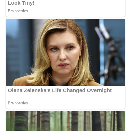
Можливо, колись я зрозумію, що це було не марнування
часу, а найважливіший урок любові, який я мала вивчити.