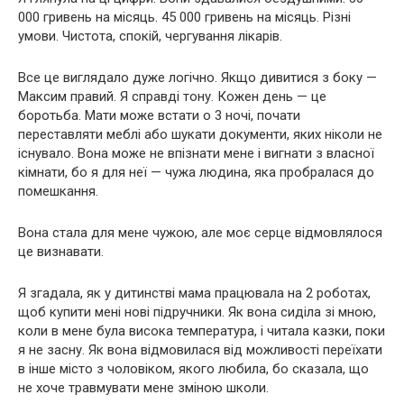
000 гривень на місяць. 45 000 гривень на місяць. Різні
умови. Чистота, спокій, чергування лікарів.
Все це виглядало дуже логічно. Якщо дивитися з боку —
Максим правий. Я справді тону. Кожен день — це
боротьба. Мати може встати о 3 ночі, почати
переставляти меблі або шукати документи, яких ніколи не
існувало. Вона може не впізнати мене і вигнати з власної
кімнати, бо я для неї — чужа людина, яка пробралася до
помешкання.
Вона стала для мене чужою, але моє серце відмовлялося
це визнавати.
Я згадала, як у дитинстві мама працювала на 2 роботах,
щоб купити мені нові підручники. Як вона сиділа зі мною,
коли в мене була висока температура, і читала казки, поки
я не засну. Як вона відмовилася від можливості переїхати
в інше місто з чоловіком, якого любила, бо сказала, що
не хоче травмувати мене зміною школи.