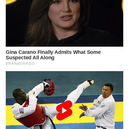
— Я пишу листа, — сказала вона, коли побачила мене. —
Моїй доньці. Вона така талановита. Вона хоче стати
архітектором. Ти знаєш? Вона обов’язково збудує
великий будинок для нас обох.
Я підійшла і подивилася на аркуш. Там не було ніякого