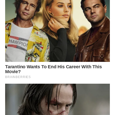
наче це був лише один з варіантів розвитку подій.
— Ти розумієш, що це означає? — запитав він.
— Розумію.
— Я не зможу так жити далі. Я не маю наміру витрачати
свої найкращі роки на догляд за чужою людиною, навіть
якщо це мама моєї дівчини. Це не те життя, яке я собі
малював.