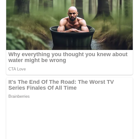
А поки що… а поки що я знову йду на кухню. Мама знову
щось переплутала. Сьогодні вона переконана, що ми
повинні готуватися до свята, якого не існує.
— Донечко, де моя сукня? — питає вона, метушачись по
кімнаті. — Ми ж запізнимося!
Я дістаю її улюблену сукню, хоча знаю, що ніякого свята
немає. Я допомагаю їй одягнутися, розчісую її волосся.
Вона посміхається мені — не як доньці, а як помічниці. Але
для мене це не має значення.
Ми сідаємо за стіл. Я наливаю чай.
— Ти дуже добра дівчина, — каже вона мені. — Твоя мама
повинна пишатися тобою.