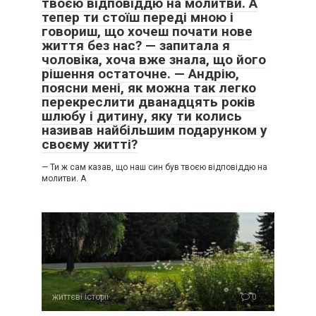
твоєю відповіддю на молитви. А
яких ніколи не буде. Це боляче, але це теж частина мого
тепер ти стоїш переді мною і
життя.
говориш, що хочеш почати нове
життя без нас? — запитала я
З мамою стало важче. Вона часто не впізнає мене навіть
чоловіка, хоча вже знала, що його
вдень. Іноді вона кличе батька, який пішов з життя багато
рішення остаточне. — Андрію,
років тому. Вона готує для нього обід, ставить тарілку на
поясни мені, як можна так легко
стіл і чекає. Я не можу її переконати, що його немає. Я
перекреслити дванадцять років
просто сідаю поруч і ми мовчимо.
шлюбу і дитину, яку ти колись
називав найбільшим подарунком у
Сьогодні я знову зловила себе на тому, що плачу над
своєму житті?
тарілкою борщу. Просто тому, що втомлена. Втомлена від
— Ти ж сам казав, що наш син був твоєю відповіддю на
того, що кожен день однаковий.
молитви. А
Втомлена від того, що в мене немає з ким поділитися цим
болем.
Друзі давно перестали кликати мене на зустрічі, бо я
завжди відмовлялася. Я сама відштовхнула їх, бо мені
було соромно за свій стан, за свою ситуацію.
життєві історії
0