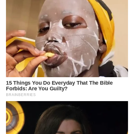
Наступні дні були як у тумані. Я виконувала всі хатні
справи, намагалася вчитися, працювати онлайн, але думки
були лише про одне — Максим чи мама?
Максим поводився як завжди. Він купував продукти,
допомагав з деякими питаннями, але в його очах я
бачила холодну рішучість. Він чекав.
Одного разу я прийшла додому після університету, де
ледь не завалила черговий іспит. У квартирі було дивно
тихо. Я знайшла маму на кухні. Вона сиділа за столом і
намагалася скласти якісь папери.