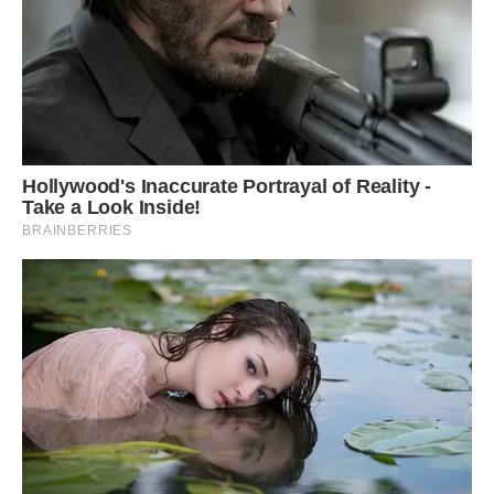
— Я розумію, — повторила я.
— Тоді ми розходимося? — запитав він.
Він не пропонував компромісів. Він не запитав, чи можу я
знайти інше рішення, чи можемо ми найняти
доглядальницю, щоб я могла жити з ним. Він просто
поставив ультиматум, на який не отримав тієї відповіді,
якої чекав.