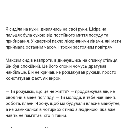
Я сиділа на кухні, дивлячись на свої руки. Шкіра на
пальцях була сухою від постійного миття посуду та
прибирання. У квартирі пахло лікарняними ліками, які мати
приймала останнім часом, і трохи застояним повітрям.
Максим сидів навпроти, відкинувшись на спинку стільця.
Він був спокійний. Це його спокій чомусь дратував
найбільше. Він не кричав, не розмахував руками, просто
констатував факт, як вирок.
— Ти розумієш, що це не життя? — продовжував він, не
зводячи з мене погляду. — Ти молода, в тебе навчання,
робота, плани. Я хочу, щоб ми будували власне майбутнє,
а не замикалися в чотирьох стінах з людиною, яка вже
навіть не пам’ятає, хто я такий.