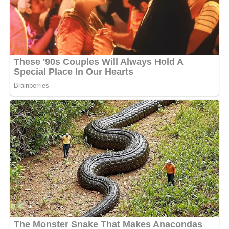
Чи шкодую я про свій вибір? Іноді. Чи зрадила б я маму?
Ні.
Це мій шлях, моя спокута, моя вірність тій любові, яку
вона дарувала мені всі ці роки.
Але питання залишається відкритим: скільки ще я зможу
витримати? Скільки ще в мене залишиться сил?
Можливо, це і є справжнє життя — не те, що ми плануємо,
а те, що ми приймаємо, коли доля ставить нас перед
вибором?
Я не знаю. Я просто живу, день за днем, намагаючись
бути хорошою донькою. Намагаючись бути господинею
свого життя, хоча зараз моє життя — це турбота про іншу
людину.