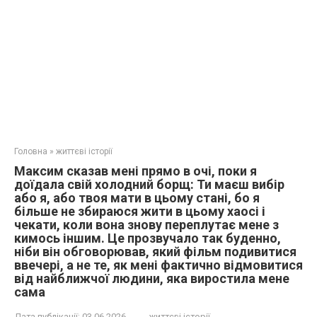
Головна
»
життєві історії
Максим сказав мені прямо в очі, поки я
доїдала свій холодний борщ: Ти маєш вибір
або я, або твоя мати в цьому стані, бо я
більше не збираюся жити в цьому хаосі і
чекати, коли вона знову переплутає мене з
кимось іншим. Це прозвучало так буденно,
ніби він обговорював, який фільм подивитися
ввечері, а не те, як мені фактично відмовитися
від найближчої людини, яка виростила мене
сама
Дата публікації:
03.06.2026
життєві історії