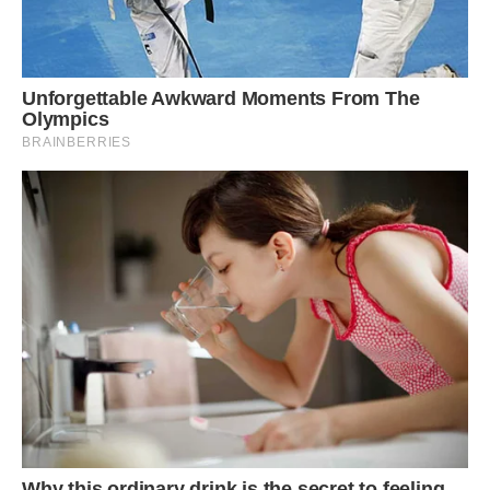
листа. Тільки випадкові лінії та каракулі.
Я сіла поруч з нею. Вона подивилася на мене своїми
ясними, але абсолютно чужими очима.
— Ви знаєте, — продовжила вона, — я так пишаюся нею.
Вона завжди була такою доброю. Я ніколи не дозволю
комусь образити її.
В той момент я зрозуміла, що хоча вона не знає, хто я,
вона пам’ятає про мою суть. Вона пам’ятає любов.
Максим прийшов пізно ввечері. Ми сіли на кухні.