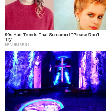
вдивлялася в моє обличчя, намагаючись згадати, хто я.
— Вибачте, — сказала вона офіційно і трохи налякано. — Я
не хотіла будити вас. Я шукала свою доньку. Вона обіцяла
прийти сьогодні ввечері, але її все ще немає. Напевно,
знову затрималася на заняттях.
Мені здалося, що все всередині обірвалося. Я стояла
перед нею, її донька, яка живе з нею, доглядає за нею,
витрачає всі свої гроші на її ліки, а вона мене не впізнає.