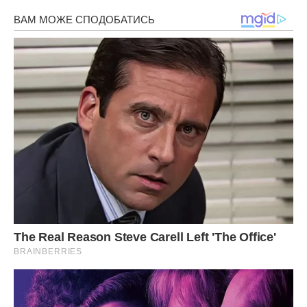
— Дай мені час, — сказала я.
— Ти вже маєш час. Тиждень. Тиждень на те, щоб
прийняти рішення. Я не можу більше чекати, бо відчуваю,
що ми з тобою просто перетворюємося на сусідів, які
сваряться через безсоння і розкидані речі.
Він встав, поцілував мене в щоку і пішов до іншої кімнати.
Я залишилася сидіти з тими папірцями.