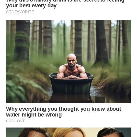
— Ну що? — запитав він. — Ти думала?
— Я не можу цього зробити, — сказала я, дивлячись
прямо на нього.
Він спокійно кивнув. Наче очікував на це, або, можливо,