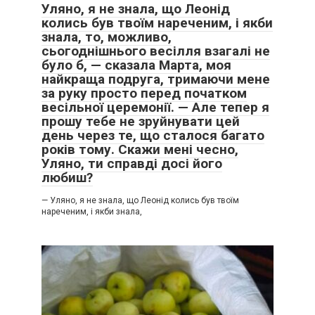
Уляно, я не знала, що Леонід
колись був твоїм нареченим, і якби
знала, то, можливо,
сьогоднішнього весілля взагалі не
було б, — сказала Марта, моя
найкраща подруга, тримаючи мене
за руку просто перед початком
весільної церемонії. — Але тепер я
прошу тебе не зруйнувати цей
день через те, що сталося багато
років тому. Скажи мені чесно,
Уляно, ти справді досі його
любиш?
— Уляно, я не знала, що Леонід колись був твоїм
нареченим, і якби знала,