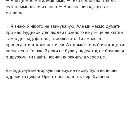
— Але це моя мати, Максиме, — тихо відповіла я, ледь
чутно вимовляючи слова. — Вона не винна, що так
сталося.
— Я знаю. Я нікого не звинувачую. Але ми маємо думати
про нас. Будинок для людей похилого віку — це не клітка.
Там є догляд, фахівці, стабільність. Ти зможеш
провідувати її, коли захочеш. А вдома? Ти ж бачиш, що ти
виснажена. Ти вже 2 роки не була у відпустці, не бачилася
з друзями, ти навіть навчання закинула через це.
Він підсунув мені аркуш паперу, на якому були виписані
адреси та цифри. Орієнтовна вартість перебування.