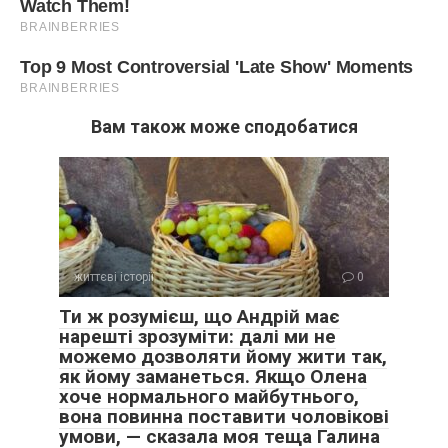
Вам також може сподобатися
життєві історії
0
Я зайшла до мами. Вона вже спала.
Ти ж розумієш, що Андрій має
нарешті зрозуміти: далі ми не
Я лягла на диван у вітальні і дивилася на стелю. Майбутнє,
можемо дозволяти йому жити так,
яке я так ретельно будувала, розсипалося на шматки. У
як йому заманеться. Якщо Олена
мене не було ні Максима, ні планів, ні фінансової
хоче нормального майбутнього,
стабільності, про яку він говорив.
вона повинна поставити чоловікові
умови, — сказала моя теща Галина