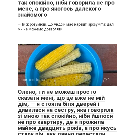
Зате в мене була мама.
так спокійно, ніби говорила не про
мене, а про якогось далекого
знайомого
Але чи достатньо цього? Чи зробила я правильний вибір,
обравши борг перед минулим замість шансу на майбутнє?
— Ти ж розумієш, що Андрій має нарешті зрозуміти: далі
Що буде, коли хвороба прогресуватиме далі? Чи не стану
ми не можемо дозволяти
я через кілька років такою ж самотньою і виснаженою, як
зараз?
Чи мала я право жертвувати власним щастям заради
людини, яка навіть не знає, що я поруч?
Чи не є мій вибір лише страхом перед відповідальністю за
власне життя?
життєві історії
0
Олено, ти не можеш просто
сказати мені, що це вже не мій
дім, — я стояла біля дверей і
дивилася на сестру, яка говорила
зі мною так спокійно, ніби йшлося
не про квартиру, де я прожила
майже двадцять років, а про якусь
стару річ, яку давно перестали