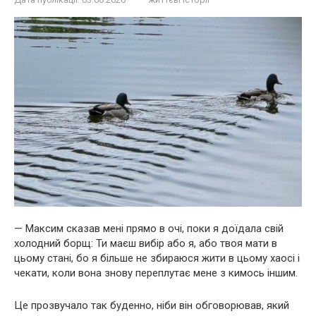
— Максим сказав мені прямо в очі, поки я доїдала свій
холодний борщ: Ти маєш вибір або я, або твоя мати в
цьому стані, бо я більше не збираюся жити в цьому хаосі і
чекати, коли вона знову переплутає мене з кимось іншим.
Це прозвучало так буденно, ніби він обговорював, який