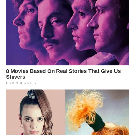
Тієї ночі я майже не спала. Я чула кожен шурхіт у сусідній
кімнаті. Мама знову не спала. Вона ходила коридором,
щось бурмочучи собі під ніс.
Я тихо підійшла до її дверей. Вона стояла біля вікна і
дивилася на темний двір.
— Мамо? — покликала я.
Вона обернулася. Її погляд був порожнім. Вона