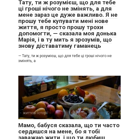
Тату, ти ж розумієш, що для тебе
ці гроші нічого не змінять, а для
мене зараз це дуже важливо. Я не
прошу тебе купувати мені нове
життя, я просто прошу трохи
допомогти, — сказала моя донька
Марія, і в ту мить я зрозумів, що
знову діставатиму гаманець
— Тату, ти ж розумієш, що для тебе ці гроші нічого не
змінять, а
життєві історії
0
Мамо, бабуся сказала, що ти часто
сердишся на мене, бо я тобі
заважаю жити, і що ти любиш