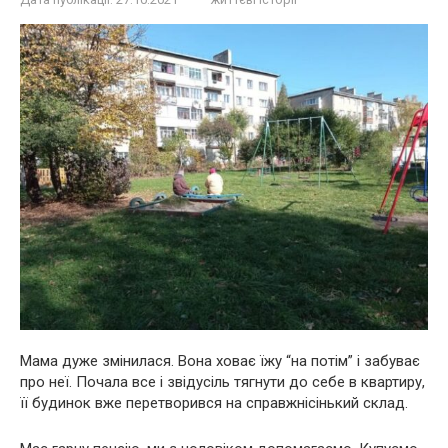
Мама дуже змінилася. Вона ховає їжу “на потім” і забуває
про неї. Почала все і звідусіль тягнути до себе в квартиру,
її будинок вже перетворився на справжнісінький склад.