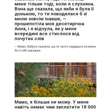
мене тільки тоді, коли я слухняна.
Вона ще сказала, що якби я була її
донькою, то ти поводилася б зі
мною зовсім інакше, —
прошепотіла моя десятирічна
Анна, і я відчула, як у мене
всередині все стислося від
почутих слів
— Мамо, бабуся сказала, що ти часто сердишся на мене,
бо я тобі заважаю
життєві історії
0
Мамо, я більше не можу. У мене
навіть немає чим заплатити 18 000