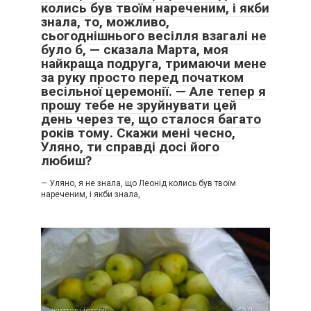
колись був твоїм нареченим, і якби
знала, то, можливо,
сьогоднішнього весілля взагалі не
було б, — сказала Марта, моя
найкраща подруга, тримаючи мене
за руку просто перед початком
весільної церемонії. — Але тепер я
прошу тебе не зруйнувати цей
день через те, що сталося багато
років тому. Скажи мені чесно,
Уляно, ти справді досі його
любиш?
— Уляно, я не знала, що Леонід колись був твоїм
нареченим, і якби знала,
життєві історії
0