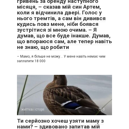
гривень за оренду наступного
місяця, – сказав мій син Артем,
коли я відчинила двері. Голос у
нього тремтів, а сам він дивився
кудись повз мене, ніби боявся
зустрітися зі мною очима. – Я
думав, що все буде інакше. Думав,
що впораюся сам, але тепер навіть
не знаю, що робити
– Мамо, я більше не можу… У мене навіть немає чим
заплатити 18 000
життєві історії
0
Ти серйозно хочеш узяти маму з
нами? – здивовано запитав мій