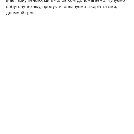
Має гарну пенсію, ми з чоловіком допомагаємо. Купуємо
побутову техніку, продукти, оплачуємо лікарів та ліки,
даємо їй гроші.