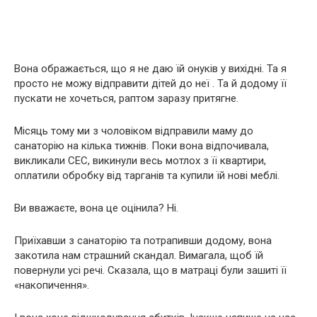
Вона ображається, що я не даю їй онуків у вихідні. Та я
просто не можу відправити дітей до неї . Та й додому її
пускати не хочеться, раптом заразу притягне.
Місяць тому ми з чоловіком відправили маму до
санаторію на кілька тижнів. Поки вона відпочивала,
викликали СЕС, викинули весь мотлох з її квартири,
оплатили обробку від тарганів та купили їй нові меблі.
Ви вважаєте, вона це оцінила? Ні.
Приїхавши з санаторію та потрапивши додому, вона
закотила нам страшний скандал. Вимагала, щоб їй
повернули усі речі. Сказала, що в матраці були зашиті її
«накопичення».