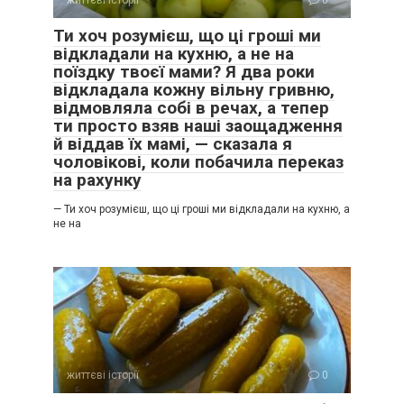
Ти хоч розумієш, що ці гроші ми
відкладали на кухню, а не на
поїздку твоєї мами? Я два роки
відкладала кожну вільну гривню,
відмовляла собі в речах, а тепер
ти просто взяв наші заощадження
й віддав їх мамі, — сказала я
чоловікові, коли побачила переказ
на рахунку
— Ти хоч розумієш, що ці гроші ми відкладали на кухню, а
не на
життєві історії
0