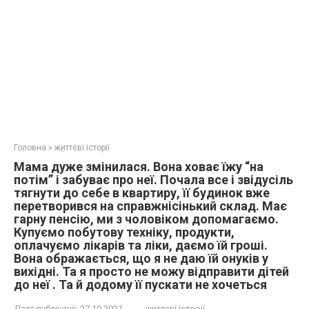
Головна
»
життєві історії
Мама дуже змінилася. Вона ховає їжу “на
потім” і забуває про неї. Почала все і звідусіль
тягнути до себе в квартиру, її будинок вже
перетворився на справжнісінький склад. Має
гарну пенсію, ми з чоловіком допомагаємо.
Купуємо побутову техніку, продукти,
оплачуємо лікарів та ліки, даємо їй гроші.
Вона ображається, що я не даю їй онуків у
вихідні. Та я просто не можу відправити дітей
до неї . Та й додому її пускати не хочеться
Дата публікації:
27.10.2021
життєві історії