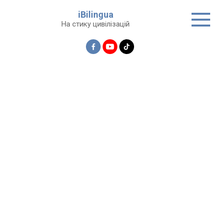
Перейти
iBilingua
до
На стику цивілізацій
вмісту