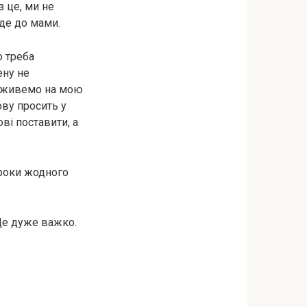
з це, ми не
йде до мами.
о треба
ену не
 а живемо на мою
нову просить у
ві поставити, а
 роки жодного
 Це дуже важко.