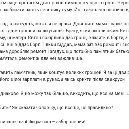
н місяць протягом двох років виманює у нього гроші. Чере
 назбирати навіть невелику суму. Його зарплата постійно 
ад, а ви судіть, може я не права. Дзвонить мама і каже, щ
і і дати грошей на лікування. Брату, який ніколи нічим Євг
му, ні матері. Євген покірливо дає гроші, влазить в борги,
воєї він віддає борг. Тільки віддав, мама затіває ремонт і з
ма доробляє ремонт і згадує, що потрібно пам’ятник батько
ам’ятала, ремонт ж для неї важливіше.
тавить пам’ятник, який коштує великих грошей. Я за ці два
його цілої зарплати в руках, а якісь крихти після свекрухи.
днаково. Я не можу так більше, виходить, що все на мені.
ити? Як сказати чоловіку, що все це, не правильно?
илання на ibilingua.com – заборонений!