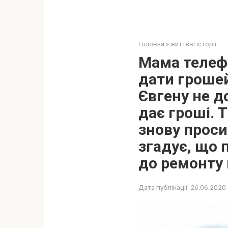
Головна
»
життєві історії
Мама телефо
дати грошей
Євгену не д
дає гроші. Т
знову проси
згадує, що 
до ремонту 
Дата публікації:
26.06.2020