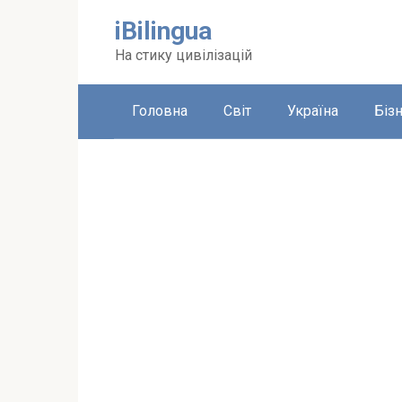
Перейти
iBilingua
до
вмісту
На стику цивілізацій
Головна
Світ
Україна
Біз