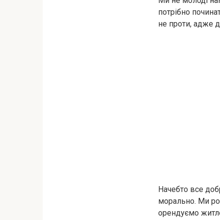
Ми не молоді нам
потрібно починат
не проти, адже д
Начебто все доб
морально. Ми ро
орендуємо житло,