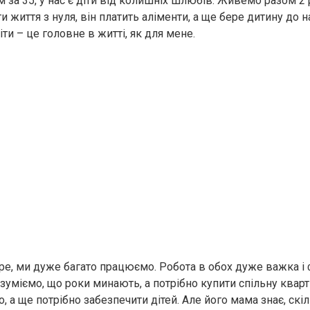
 за 35, у нас є діти від колишніх шлюбів. Живемо разом 2
и життя з нуля, він платить аліменти, а ще бере дитину до на
іти – це головне в житті, як для мене.
ре, ми дуже багато працюємо. Робота в обох дуже важка і ф
зуміємо, що роки минають, а потрібно купити спільну кварт
 а ще потрібно забезпечити дітей. Але його мама знає, скіл