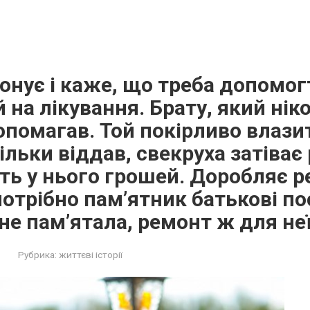
нує і каже, що треба допомогт
 на лікування. Брату, який нік
опомагав. Той покірливо влазит
ільки віддав, свекруха затіває
ть у нього грошей. Доробляє р
потрібно пам’ятник батькові по
не пам’ятала, ремонт ж для н
Рубрика:
життєві історії