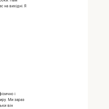
 роки. Нам
с на вихідні. Я
ізично і
иру. Ми зараз
ьки він