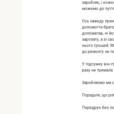
заробляє, і коже
можемо до пуття
Ось наведу прикл
допомогти братов
допомагав, ні йо
зарплату, а зі с
нього грошей. Ма
до ремонту не п
У підсумку він с
разу не тримала 
Заробляємо ми о
Порадьте, що роб
Передрук без пос