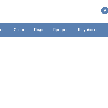
нес
Спорт
Події
Прогрес
Шоу-бізнес