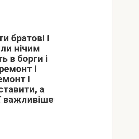
и братові і
оли нічим
ь в борги і
 ремонт і
емонт і
ставити, а
еї важливіше