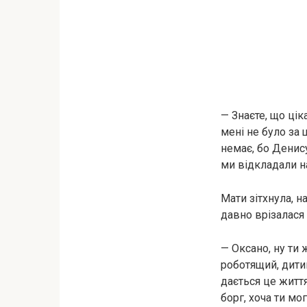
— Знаєте, що цік
мені не було за 
немає, бо Денису
ми відкладали н
Мати зітхнула, н
давно врізалася 
— Оксано, ну ти 
роботящий, дити
дається це життя
борг, хоча ти мо