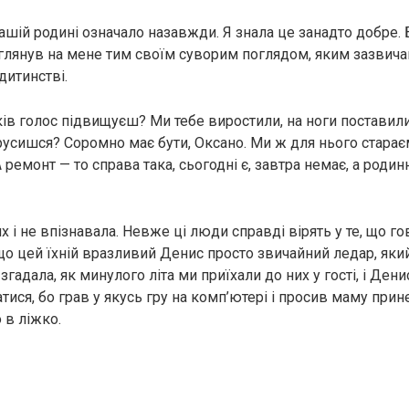
нашій родині означало назавжди. Я знала це занадто добре.
і глянув на мене тим своїм суворим поглядом, яким зазви
дитинстві.
ків голос підвищуєш? Ми тебе виростили, на ноги поставили,
русишся? Соромно має бути, Оксано. Ми ж для нього старає
ремонт — то справа така, сьогодні є, завтра немає, а родинн
х і не впізнавала. Невже ці люди справді вірять у те, що 
що цей їхній вразливий Денис просто звичайний ледар, який
згадала, як минулого літа ми приїхали до них у гості, і Дени
тися, бо грав у якусь гру на комп’ютері і просив маму при
 в ліжко.