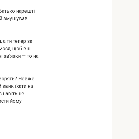
 Батько нарешті
чай змушував
 а ти тепер за
мося, щоб він
і зв’язки — то на
говорять? Невже
 звик їхати на
с навіть не
нести йому