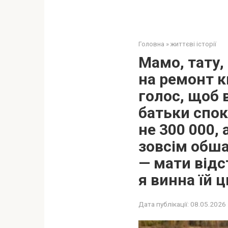
Головна
»
життєві історії
Мамо, тату,
на ремонт к
голос, щоб в
батьки спок
не 300 000, 
зовсім обша
— мати відс
я винна їй 
Дата публікації:
08.05.2026