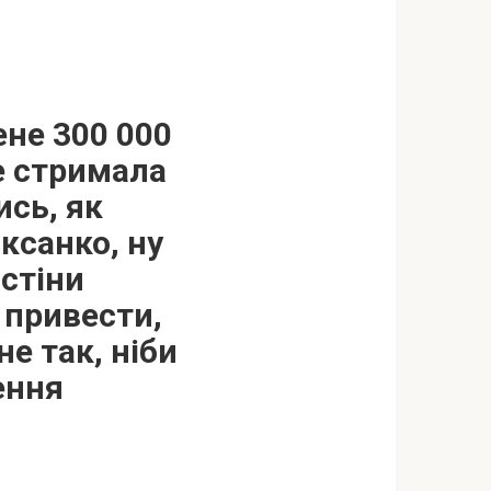
ене 300 000
е стримала
ись, як
ксанко, ну
 стіни
 привести,
е так, ніби
ення