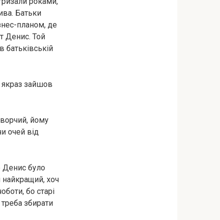
игризали роками,
ива. Батьки
знес-планом, де
т Денис. Той
в батьківській
й якраз зайшов
 творчий, йому
чи очей від
о Денис було
 найкращий, хоч
оботи, бо старі
 треба збирати