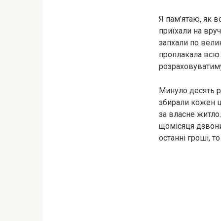
Я пам’ятаю, як в
приїхали на вруч
запхали по велик
проплакала всю н
розраховуватиму
Минуло десять ро
збирали кожен ц
за власне житло.
щомісяця дзвони
останні гроші, т