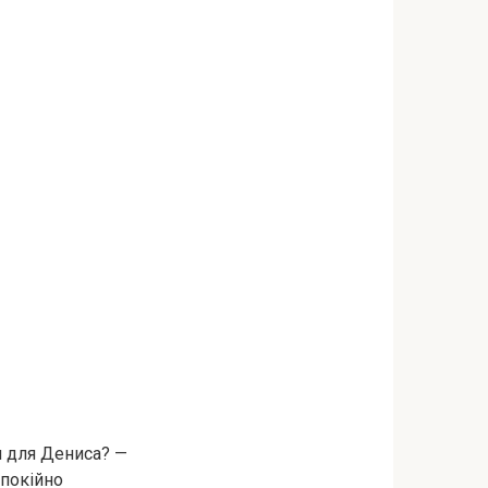
и для Дениса? —
спокійно