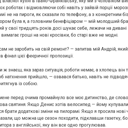
 власної кухні в Івано-Франківську, яку ми з чоловіком в
х роботах і відмовляючи собі навіть у зайвій порції мороз
иї не на пироги, як сказали по телефону, а з конкретним бі
ором була я, а головним бенефіціаром — мій молодший бра
й у свої тридцять років досі шукає себе, лежачи на дивані 
о вимагає гроші на нові кросівки, бо старі вже не модні.
сам не заробить на свій ремонт? — запитав мій Андрій, яки
ув фінал цієї феєричної пропозиції.
ти ж знаєш, яка зараз ситуація, роботи немає, а хлопець він
об натхнення прийшло, — озвався батько, навіть не підводя
ритягнув із собою.
мене перед очима промайнуло все моє дитинство, де слов
ова святиня. Якщо Денис хотів велосипед — йому купували
я брати додаткові зміни на пилорамі. Якщо я просила нові ч
казали, що можна ще сезон походити, підклавши газетку, бо
тора з англійської, яку він все одно прогулював.