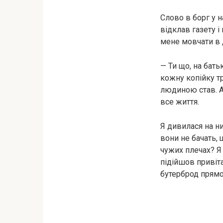
Слово в борг у 
відклав газету 
мене мовчати в 
— Ти що, на бать
кожну копійку т
людиною став. А 
все життя.
Я дивилася на ни
вони не бачать, 
чужих плечах? Я 
підійшов привіта
бутерброд прямо