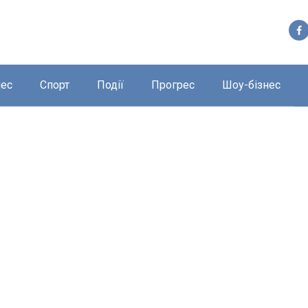
нес
Спорт
Події
Прогрес
Шоу-бізнес