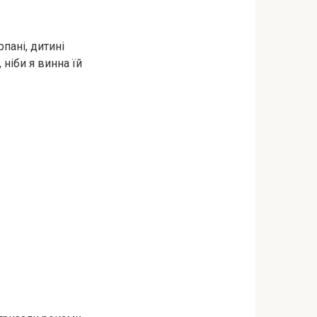
рпані, дитині
 ніби я винна їй