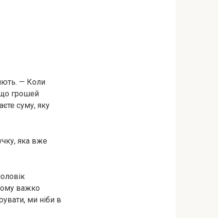
лють. — Коли
, що грошей
єте суму, яку
учку, яка вже
чоловік
 йому важко
рувати, ми ніби в