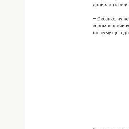
допивають свій 
— Оксанко, ну не
соромно дівчину 
цю суму ще з дн