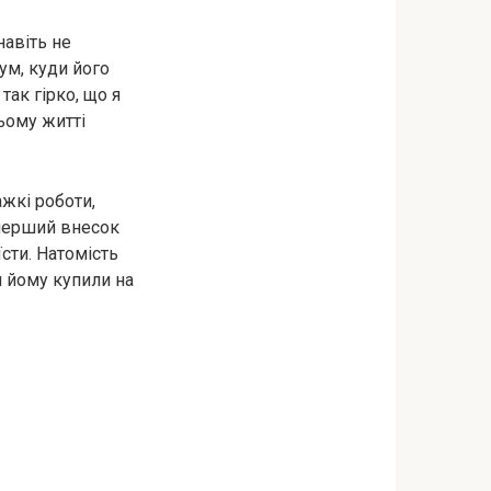
навіть не
ум, куди його
так гірко, що я
цьому житті
ажкі роботи,
 перший внесок
їсти. Натомість
и йому купили на