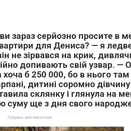
 ви зараз серйозно просите в м
вартири для Дениса? — я ледв
ін не зірвався на крик, дивляч
ійно допивають свій узвар. — О
а хоча б 250 000, бо в нього там
рпані, дитині соромно дівчину
тавила склянку і глянула на мен
цю суму ще з дня свого народж
Рубрика:
життєві історії