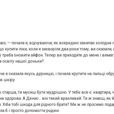
аво, — почала я, відчуваючи, як всередині закипає холодна 
що купити ліки, коли я захворіла два роки тому, ви сказали
 треба оновити айфон. Тепер ви приходите до мене і вимага
а освіту нашої доньки?
аче я сказала якусь дурницю, і почала крутити на пальці обр
в шкіру.
ж старша, ти мусиш бути мудрішою. У тебе все є: квартира, 
на здорова. А Денис… він такий вразливий. Ти ж знаєш, як
. Хіба тобі шкода для рідного брата? Ми ж не просимо пода
гла б і просто допомогти родині.