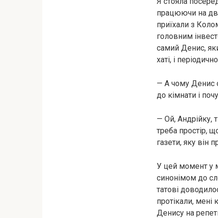
Я стояла посеред
працюючи на дво
приїхали з Колом
головним інвест
самий Денис, яки
хаті, і періодичн
— А чому Денис 
до кімнати і поч
— Ой, Андрійку, 
треба простір, щ
газети, яку він п
У цей момент у 
синонімом до сл
татові доводилос
протікали, мені 
Денису на репети