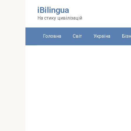
Перейти
iBilingua
до
вмісту
На стику цивілізацій
Головна
Світ
Україна
Біз