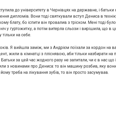
ступила до університету в Чернівцях на державне, і батьки 
ення дипломів. Вони тоді святкували вступ Дениса в технік
ому блату, бо іспити він провалив з тріском. Мені тоді було 
іч у гуртожитку, а потім витерла сльози і вирішила, що в 
 тільки на себе.
ків. Я вийшла заміж, ми з Андрієм поїхали за кордон на в
ент, жили в кімнатці з пліснявою, аби тільки назбирати на
 Батьки за цей час жодного разу не запитали, чи є в нас що 
ли з новинами про Дениса: то він машину розбив, яку вон
о йому треба на лікування зубів, то він просто засумував.