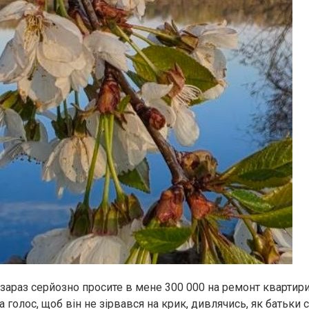
и зараз серйозно просите в мене 300 000 на ремонт квартир
 голос, щоб він не зірвався на крик, дивлячись, як батьки 