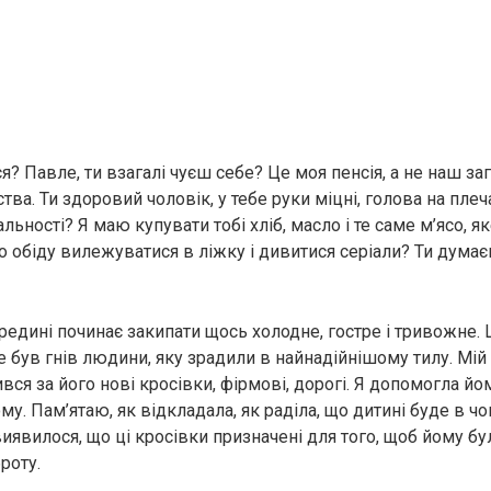
? Павле, ти взагалі чуєш себе? Це моя пенсія, а не наш з
тва. Ти здоровий чоловік, у тебе руки міцні, голова на плеча
льності? Я маю купувати тобі хліб, масло і те саме м’ясо, я
 обіду вилежуватися в ліжку і дивитися серіали? Ти думаєш
ередині починає закипати щось холодне, гостре і тривожне. 
е був гнів людини, яку зрадили в найнадійнішому тилу. Мій
ся за його нові кросівки, фірмові, дорогі. Я допомогла йом
му. Пам’ятаю, як відкладала, як раділа, що дитині буде в ч
виявилося, що ці кросівки призначені для того, щоб йому б
роту.