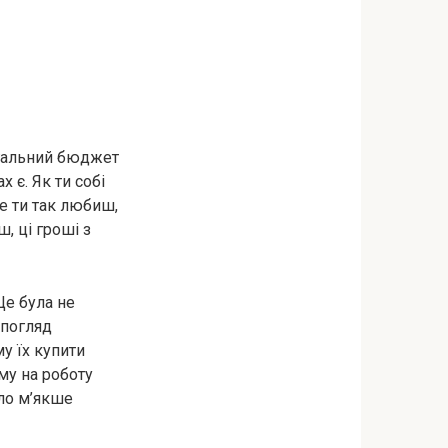
агальний бюджет
х є. Як ти собі
ке ти так любиш,
, ці гроші з
Це була не
 погляд
у їх купити
ому на роботу
уло м’якше