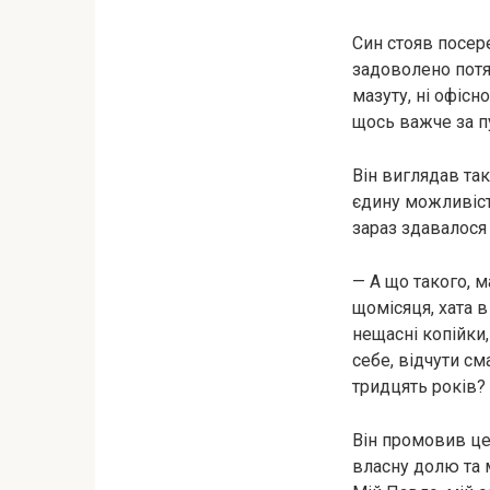
Син стояв посере
задоволено потяг
мазуту, ні офісн
щось важче за пу
Він виглядав так
єдину можливіст
зараз здавалося
— А що такого, м
щомісяця, хата в
нещасні копійки
себе, відчути см
тридцять років?
Він промовив це 
власну долю та м