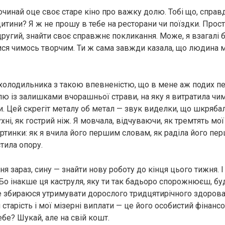
очинай оце своє старе кіно про важку долю. Тобі що, справ
дитини? Я ж не прошу в тебе на ресторани чи поїздки. Прост
другий, знайти своє справжнє покликання. Може, я взагалі 
ися чимось творчим. Ти ж сама завжди казала, що людина 
 холодильника з такою впевненістю, що в мене аж подих п
ю із залишками вчорашньої страви, на яку я витратила чима
ти. Цей скрегіт металу об метал — звук виделки, що шкряба
хні, як гострий ніж. Я мовчала, відчуваючи, як тремтять мої
тинки: як я вчила його першим словам, як раділа його перш
тила опору.
я зараз, сину — знайти нову роботу до кінця цього тижня. І
Бо інакше ця каструля, яку ти так бадьоро спорожнюєш, б
 збираюся утримувати дорослого тридцятирічного здорова
старість і мої мізерні виплати — це його особистий фінанс
бе? Шукай, але на свій кошт.