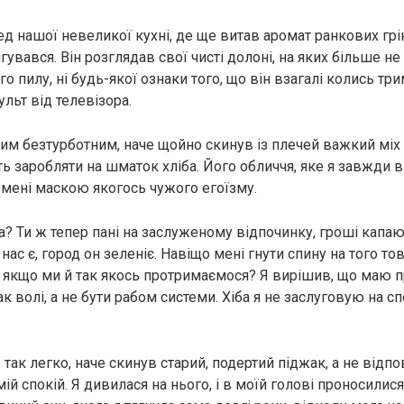
д нашої невеликої кухні, де ще витав аромат ранкових грін
увався. Він розглядав свої чисті долоні, на яких більше не 
ого пилу, ні будь-якої ознаки того, що він взагалі колись тр
льт від телевізора.
им безтурботним, наче щойно скинув із плечей важкий міх і
ь заробляти на шматок хліба. Його обличчя, яке я завжди 
 мені маскою якогось чужого егоїзму.
а? Ти ж тепер пані на заслуженому відпочинку, гроші капаю
 нас є, город он зеленіє. Навіщо мені гнути спину на того тов
, якщо ми й так якось протримаємося? Я вирішив, що маю 
ак волі, а не бути рабом системи. Хіба я не заслуговую на сп
так легко, наче скинув старий, подертий піджак, а не відпо
ій спокій. Я дивилася на нього, і в моїй голові проносилися 