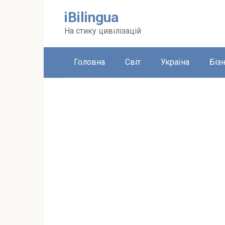
Перейти
iBilingua
до
вмісту
На стику цивілізацій
Головна
Світ
Україна
Біз