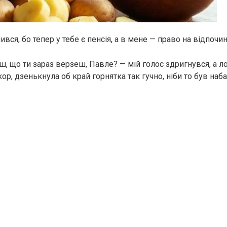
ився, бо тепер у тебе є пенсія, а в мене — право на відпочи
ш, що ти зараз верзеш, Павле? — мій голос здригнувся, а л
р, дзенькнула об край горнятка так гучно, ніби то був наба