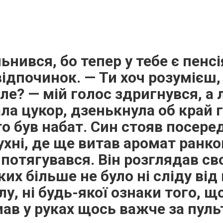
ьнився, бо тепер у тебе є пенсі
відпочинок. — Ти хоч розумієш,
ле? — мій голос здригнувся, а
ла цукор, дзенькнула об край 
 то був набат. Син стояв посере
хні, де ще витав аромат ранков
потягувався. Він розглядав сво
ких більше не було ні сліду від 
у, ні будь-якої ознаки того, що
ав у руках щось важче за пуль