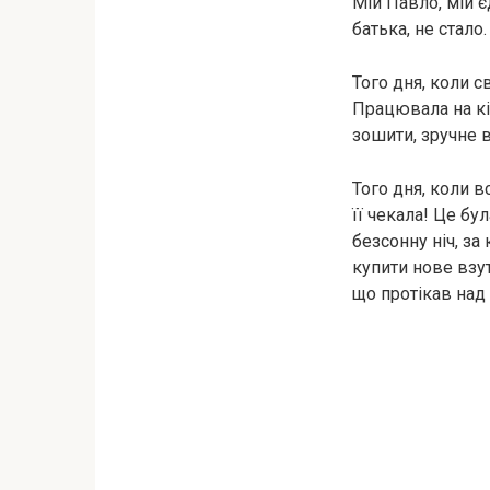
Мій Павло, мій є
батька, не стало.
Того дня, коли с
Працювала на кіл
зошити, зручне в
Того дня, коли в
її чекала! Це бу
безсонну ніч, за
купити нове взут
що протікав над