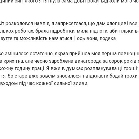
диний син, якого я тягнула сама довгі роки, відколи мого чо
віт розколовся навпіл, я заприсяглася, що дам хлопцеві все
ькох роботах, брала підробітки, мила підлоги, аби тільки в
зуття та можливість навчатися. І ось вона, подяка.
се змінилося остаточно, якраз прийшла моя перша повноцінн
ла крихітна, але чесно зароблена винагорода за сорок років
 кожну годину праці. Я вже в думках розпланувала ці гроші:
тя, бо старе вже зовсім зносилося, і відкласти бодай трохи
 входом під час кожної сильної зливи.