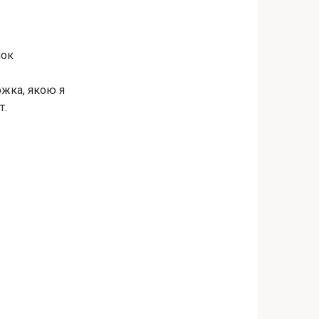
нок
ожка, якою я
т.