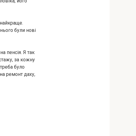
ловіка, його
 найкраще.
 нього були нові
а пенсія. Я так
 стажу, за кожну
 треба було
 на ремонт даху,