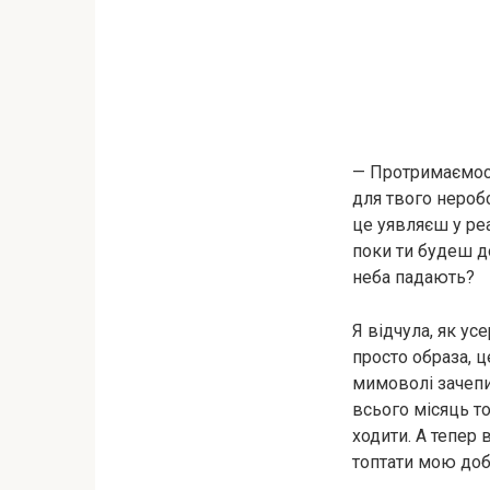
— Протримаємося
для твого неробс
це уявляєш у реа
поки ти будеш до
неба падають?
Я відчула, як ус
просто образа, ц
мимоволі зачепив
всього місяць то
ходити. А тепер 
топтати мою доб