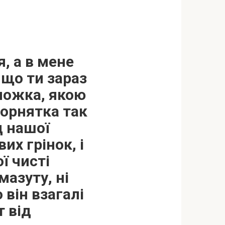
я, а в мене
 що ти зараз
 ложка, якою
горнятка так
д нашої
их грінок, і
ї чисті
мазуту, ні
 він взагалі
т від