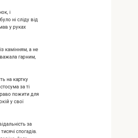
ок, і
було ні сліду від
имав у руках
з камінням, а не
вважала гарним,
ть на картку
стосума за ті
право пожити для
окій у свої
відальність за
тисячі спогадів.