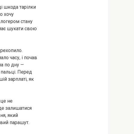
ді шкода тарілки
о хочу
блогером стану
має шукати свою
ерехопило.
ло часу, і почав
ла по дну —
 пальці. Перед
ій зарплаті, як
 це не
уде залишатися
ня, який
овий парашут.