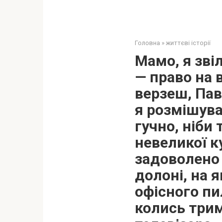
Головна
»
життєві історії
Мамо, я звіл
— право на 
верзеш, Пав
я розмішува
гучно, ніби
невеликої ку
задоволено 
долоні, на я
офісного пил
колись трим