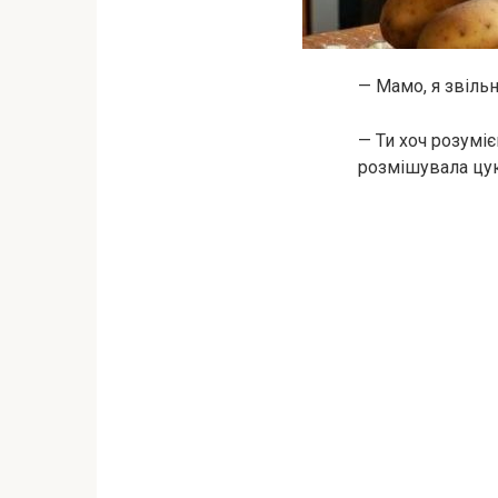
— Мамо, я звільн
— Ти хоч розуміє
розмішувала цуко