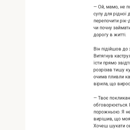
— Ой, мамо, не п
супу для рідної 
перепочити рік-
чи почну займат
дорогу в житті.
Він підійшов до
Витягнув каструл
їсти прямо звід
розрізав тишу ку
очима пливли кар
вірила, що вирос
— Твоє покликанн
обговорюється. 
порожньою. Я не
вирішив, що моя 
Хочеш шукати се