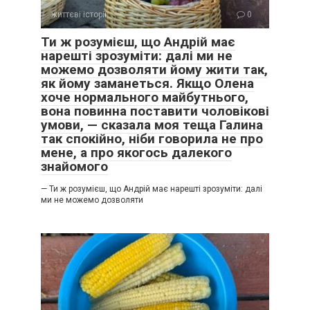
життєві історії
0
Ти ж розумієш, що Андрій має
нарешті зрозуміти: далі ми не
можемо дозволяти йому жити так,
як йому заманеться. Якщо Олена
хоче нормального майбутнього,
вона повинна поставити чоловікові
умови, — сказала моя теща Галина
так спокійно, ніби говорила не про
мене, а про якогось далекого
знайомого
— Ти ж розумієш, що Андрій має нарешті зрозуміти: далі
ми не можемо дозволяти