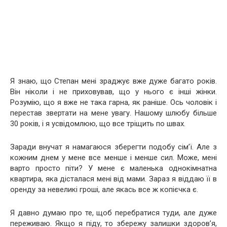
Я знаю, що Степан мені зраджує вже дуже багато років.
Він ніколи і не приховував, що у нього є інші жінки.
Розумію, що я вже не така гарна, як раніше. Ось чоловік і
перестав звертати на мене увагу. Нашому шлюбу більше
30 років, і я усвідомлюю, що все тріщить по швах.
Заради внучат я намагаюся зберегти подобу сім’ї. Але з
кожним днем ​​у мене все менше і менше сил. Може, мені
варто просто піти? У мене є маленька однокімнатна
квартира, яка дісталася мені від мами. Зараз я віддаю її в
оренду за невеликі гроші, але якась все ж копієчка є.
Я давно думаю про те, щоб перебратися туди, але дуже
переживаю. Якщо я піду, то збережу залишки здоров’я,