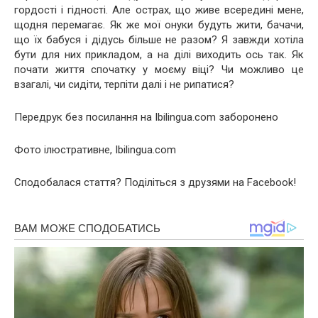
гордості і гідності. Але острах, що живе всередині мене,
щодня перемагає. Як же мої онуки будуть жити, бачачи,
що їх бабуся і дідусь більше не разом? Я завжди хотіла
бути для них прикладом, а на ділі виходить ось так. Як
почати життя спочатку у моєму віці? Чи можливо це
взагалі, чи сидіти, терпіти далі і не рипатися?
Передрук без посилання на Ibilingua.com заборонено
Фото ілюстративне, Ibilingua.com
Сподобалася стаття? Поділіться з друзями на Facebook!