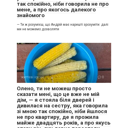
так спокійно, ніби говорила не про
мене, а про якогось далекого
знайомого
— Ти ж розумієш, що Андрій має нарешті зрозуміти: далі
ми не можемо дозволяти
життєві історії
0
Олено, ти не можеш просто
сказати мені, що це вже не мій
дім, — я стояла біля дверей і
дивилася на сестру, яка говорила
зі мною так спокійно, ніби йшлося
не про квартиру, де я прожила
майже двадцять років, а про якусь