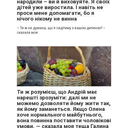
народили – ви й виховуйте. Я своїх
дітей уже виростила. І навіть не
проси мене допомагати, бо я
нічого нікому не винна
– Ти ж не думаєш, що я сидітиму з вашою дитиною? –
сказала моя
життєві історії
0
Ти ж розумієш, що Андрій має
нарешті зрозуміти: далі ми не
можемо дозволяти йому жити так,
як йому заманеться. Якщо Олена
хоче нормального майбутнього,
вона повинна поставити чоловікові
умови, — сказала моя теща Галина