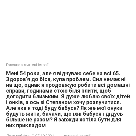
Головна
»
життєві історії
Мені 54 роки, але я відчуваю себе на всі 65.
Здоров’я до біса, купа проблем. Сил немає ні
на що, однак я продовжую робити всі домашні
справи, годинами стою біля плити, щоб
догодити близьким. Я дуже люблю своїх дітей
і онків, а ось зі Степаном хочу розлучитися.
Але яка я тоді буду бабуся? Як же мої онуки
будуть жити, бачачи, що їхні бабуся і дідусь
більше не разом? Я завжди хотіла бути для
них прикладом
Дата публікації:
07.10.2021
життєві історії