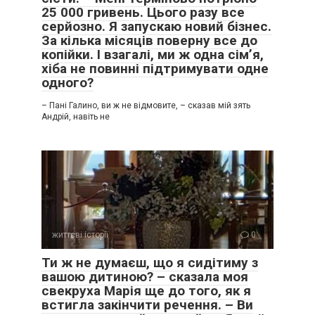
25 000 гривень. Цього разу все
серйозно. Я запускаю новий бізнес.
За кілька місяців поверну все до
копійки. І взагалі, ми ж одна сім’я,
хіба не повинні підтримувати одне
одного?
– Пані Галино, ви ж не відмовите, – сказав мій зять
Андрій, навіть не
життєві історії
0
Ти ж не думаєш, що я сидітиму з
вашою дитиною? – сказала моя
свекруха Марія ще до того, як я
встигла закінчити речення. – Ви