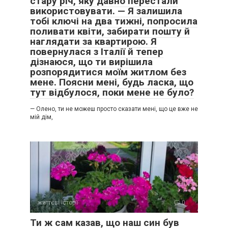
стару річ, яку давно перестали
використовувати. — Я залишила
тобі ключі на два тижні, попросила
поливати квіти, забирати пошту й
наглядати за квартирою. Я
повернулася з Італії й тепер
дізнаюся, що ти вирішила
розпорядитися моїм житлом без
мене. Поясни мені, будь ласка, що
тут відбулося, поки мене не було?
— Олено, ти не можеш просто сказати мені, що це вже не
мій дім,
життєві історії
0
Ти ж сам казав, що наш син був