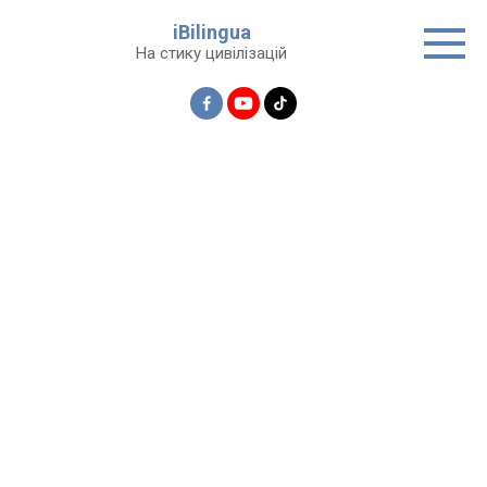
Перейти
iBilingua
до
На стику цивілізацій
вмісту