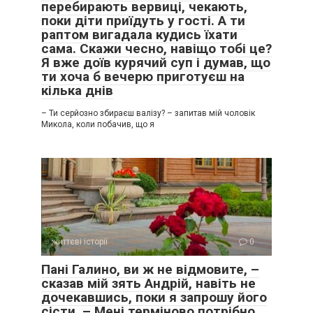
перебирають вервиці, чекають,
поки діти приїдуть у гості. А ти
раптом вигадала кудись їхати
сама. Скажи чесно, навіщо тобі це?
Я вже доїв курячий суп і думав, що
ти хоча б вечерю приготуєш на
кілька днів
– Ти серйозно збираєш валізу? – запитав мій чоловік
Микола, коли побачив, що я
життєві історії
0
Пані Галино, ви ж не відмовите, –
сказав мій зять Андрій, навіть не
дочекавшись, поки я запрошу його
сісти. – Мені терміново потрібно