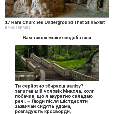
Вам також може сподобатися
життєві історії
0
Ти серйозно збираєш валізу? –
запитав мій чоловік Микола, коли
побачив, що я акуратно складаю
речі. – Люди після шістдесяти
зазвичай сидять удома,
розгадують кросворди,