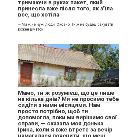
тримаючи в руках пакет, який
принесла вже після того, як з’їла
все, що хотіла
— Ми ж не чужі люди, Оксано. Ти ж не будеш рахувати
кожен шматок
життєві історії
0
Мамо, ти ж розумієш, що це лише
на кілька днів? Ми не просимо тебе
сидіти з ними місяцями. Нам
просто потрібно, щоб ти
допомогла, поки ми вирішимо свої
справи, — сказала моя донька
Ірина, коли я вже втретє за вечір
намагалася пояснити, що мені