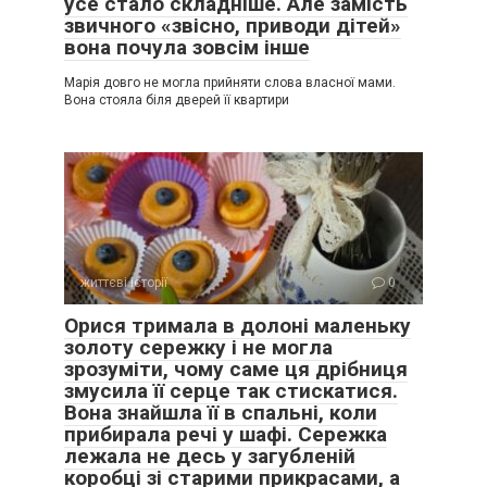
усе стало складніше. Але замість
звичного «звісно, приводи дітей»
вона почула зовсім інше
Марія довго не могла прийняти слова власної мами.
Вона стояла біля дверей її квартири
життєві історії
0
Орися тримала в долоні маленьку
золоту сережку і не могла
зрозуміти, чому саме ця дрібниця
змусила її серце так стискатися.
Вона знайшла її в спальні, коли
прибирала речі у шафі. Сережка
лежала не десь у загубленій
коробці зі старими прикрасами, а