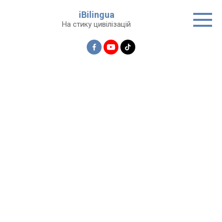
Перейти
iBilingua
до
На стику цивілізацій
вмісту