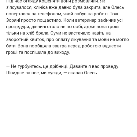
Під час огляду кошеняти вони розмовляли. Як
з’ясувалося, клініка вже давно була закрита, але Олесь
повертався за телефоном, який забув на роботі. Тож
Зоряні просто пощастило. Коли ветеринар закінчив усі
процедури, дівчині стало не по собі, адже вона гроші
тільки на хліб брала. Суми не вистачало навіть на
зворотний квиток, про оплату лікування та мови не могло
бути. Вона пообіцяла завтра перед роботою віднести
гроші та поспішила до виходу.
— Не турбуйтесь, це дрібниці. Давайте я вас проведу.
Швидше за все, ми сусіди, — сказав Олесь.