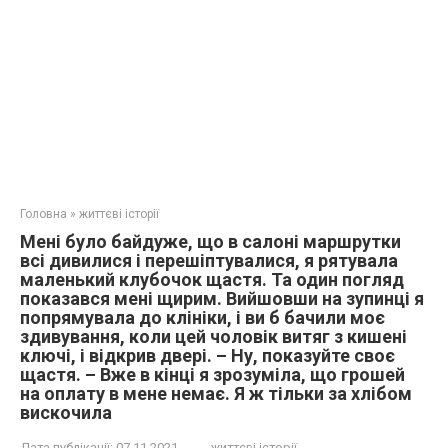
Головна
»
життєві історії
Мені було байдуже, що в салоні маршрутки
всі дивилися і перешіптувалися, я рятувала
маленький клубочок щастя. Та один погляд
показався мені щирим. Вийшовши на зупинці я
попрямувала до клініки, і ви б бачили моє
здивування, коли цей чоловік витяг з кишені
ключі, і відкрив двері. – Ну, показуйте своє
щастя. – Вже в кінці я зрозуміла, що грошей
на оплату в мене немає. Я ж тільки за хлібом
вискочила
Дата публікації:
07.11.2021
життєві історії