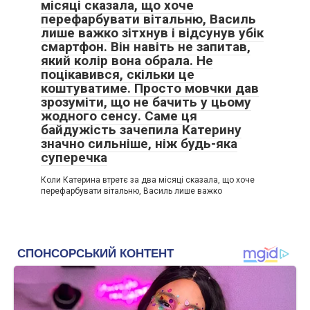
місяці сказала, що хоче
перефарбувати вітальню, Василь
лише важко зітхнув і відсунув убік
смартфон. Він навіть не запитав,
який колір вона обрала. Не
поцікавився, скільки це
коштуватиме. Просто мовчки дав
зрозуміти, що не бачить у цьому
жодного сенсу. Саме ця
байдужість зачепила Катерину
значно сильніше, ніж будь-яка
суперечка
Коли Катерина втретє за два місяці сказала, що хоче
перефарбувати вітальню, Василь лише важко