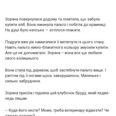
Зоряна повернулася додому та помітила, що забула
купити хліб. Вона накинула пальто і побігла до крамниці.
На душі було кепсько — хотілося плакати.
Подруги вже рік намагалися її витягнути із цього стану.
Навіть пальто ніжно-блакитного кольору змусили купити.
Але це не допомагало. Зоряна – вона все ще любила
свого колишнього.
Вона стала під деревом, щоб застебнути пальто вище. І
раптом під її ногами щось заворушилось. Маленьке і
сильно забруднене.
Зоряна присіла і підняла цей клубочок бруду, який ледве-
ледь пищав.
– Куди його нести? Може, треба ветеринару відвезти? Чи
одразу додому?