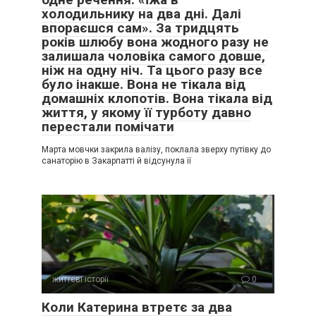
холодильнику на два дні. Далі
впораєшся сам». За тридцять
років шлюбу вона жодного разу не
залишала чоловіка самого довше,
ніж на одну ніч. Та цього разу все
було інакше. Вона не тікала від
домашніх клопотів. Вона тікала від
життя, у якому її турботу давно
перестали помічати
Марта мовчки закрила валізу, поклала зверху путівку до
санаторію в Закарпатті й відсунула її
життєві історії
0
Коли Катерина втретє за два