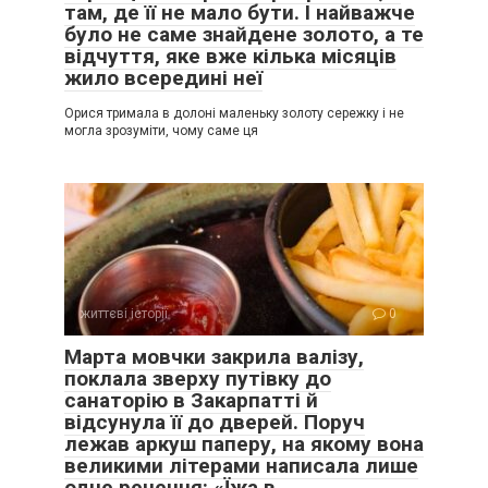
там, де її не мало бути. І найважче
було не саме знайдене золото, а те
відчуття, яке вже кілька місяців
жило всередині неї
Орися тримала в долоні маленьку золоту сережку і не
могла зрозуміти, чому саме ця
життєві історії
0
Марта мовчки закрила валізу,
поклала зверху путівку до
санаторію в Закарпатті й
відсунула її до дверей. Поруч
лежав аркуш паперу, на якому вона
великими літерами написала лише
одне речення: «Їжа в