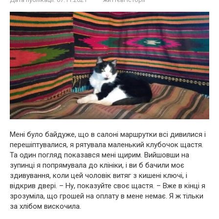
Мені було байдуже, що в салоні маршрутки всі дивилися і
перешіптувалися, я рятувала маленький клубочок щастя.
Та один погляд показався мені щирим. Вийшовши на
зупинці я попрямувала до клініки, і ви б бачили моє
здивування, коли цей чоловік витяг з кишені ключі, і
відкрив двері. – Ну, показуйте своє щастя. – Вже в кінці я
зрозуміла, що грошей на оплату в мене немає. Я ж тільки
за хлібом вискочила.