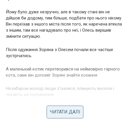
Йому було дуже незручно, але в такому стані він не
дійшов би додому, тим більше, подбати про нього нікому.
Він переїхав з іншого міста після того, як наречена втекла
з іншим, там все нагадувало про неї, і Олесь вирішив
змінити ситуацію.
Після одужання Зоряна з Олесем почали все частіше
зустрічатись.
А маленький котик перетворився на неймовірно гарного
кота, саме він допоміг Зоряні знайти кохання.
Незабаром молоді люди з’їхалися, планують весілля і
чекають на поповнення.
ЧИТАТИ ДАЛІ