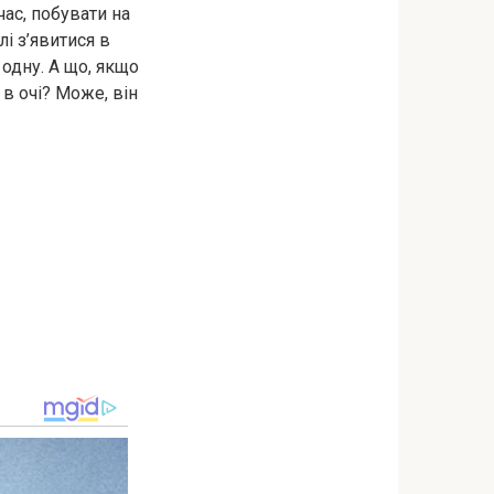
час, побувати на
лі з’явитися в
 одну. А що, якщо
 в очі? Може, він