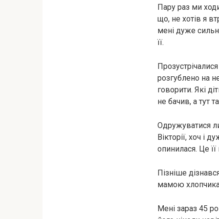
Пару раз ми ходи
що, не хотів я в
мені дуже сильн
її.
Прозустрічалися 
розгублено на не
говорити. Які ді
не бачив, а тут т
Одружуватися ли
Вікторії, хоч і 
опинилася. Це її
Пізніше дізнався
мамою хлопчика, 
Мені зараз 45 ро