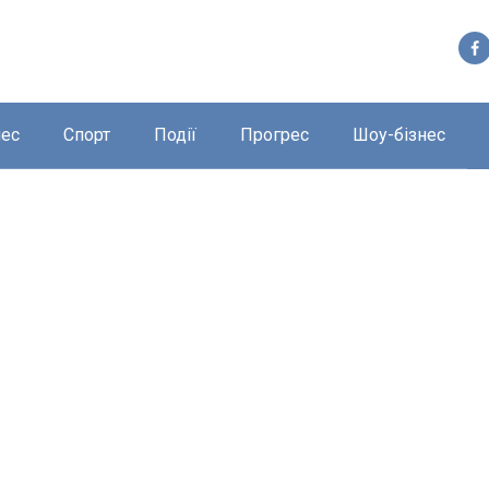
нес
Спорт
Події
Прогрес
Шоу-бізнес