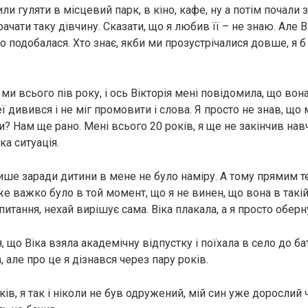
ли гуляти в місцевий парк, в кіно, кафе, ну а потім почали з
трачати таку дівчину. Сказати, що я любив її – не знаю. Але
о подобалася. Хто знає, якби ми прозустрічалися довше, я 
ми всього пів року, і ось Вікторія мені повідомила, що вона 
ї дивився і не міг промовити і слова. Я просто не знав, що 
ти? Нам ще рано. Мені всього 20 років, я ще не закінчив навч
ака ситуація.
ше заради дитини в мене не було наміру. А тому прямим т
дуже важко було в той момент, що я не винен, що вона в такій
 питання, нехай вирішує сама. Віка плакала, а я просто оберн
, що Віка взяла академічну відпустку і поїхала в село до ба
але про це я дізнався через пару років.
ків, я так і ніколи не був одружений, мій син уже дорослий ч