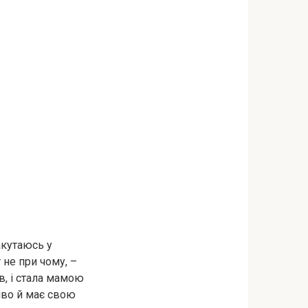
закутаюсь у
 не при чому, –
ів, і стала мамою
ливо й має свою