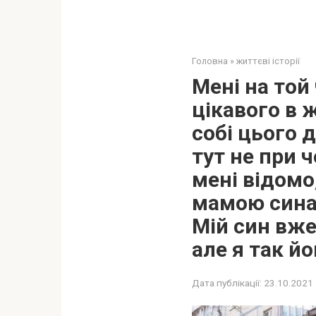
Головна
»
життєві історії
Мені на той
цікавого в ж
собі цього 
тут не при ч
мені відомо,
мамою сина.
Мій син вже
але я так й
Дата публікації:
23.10.2021