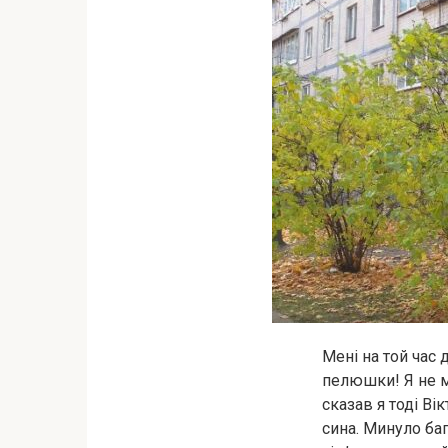
Мені на той час 
пелюшки! Я не мі
сказав я тоді Вік
сина. Минуло баг