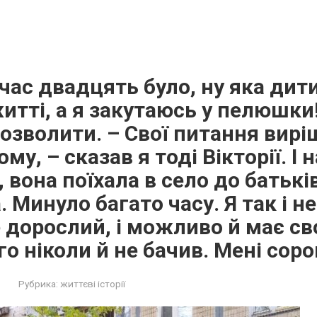
 час двадцять було, ну яка дит
итті, а я закутаюсь у пелюшки!
дозволити. – Свої питання вирі
ому, – сказав я тоді Вікторії. І 
 вона поїхала в село до батьків
 Минуло багато часу. Я так і н
 дорослий, і можливо й має св
ого ніколи й не бачив. Мені сор
Рубрика:
життєві історії