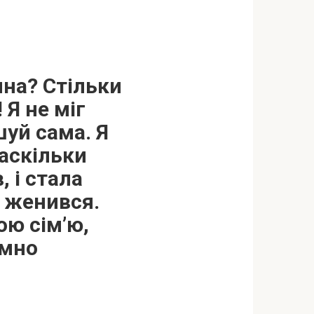
ина? Стільки
 Я не міг
шуй сама. Я
наскільки
, і стала
е женився.
ою сім’ю,
омно