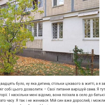
двадцять було, ну яка дитина, стільки цікавого в житті, а я 
г собі цього дозволити. – Свої питання вирішуй сама. Я тут
торії. І наскільки мені відомо, вона поїхала в село до батьк
ато часу. Я так і не женився. Мій син вже дорослий, і мож