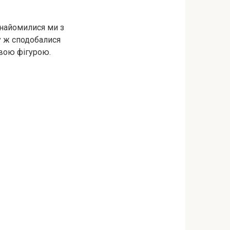
знайомилися ми з
зу ж сподобалися
ивою фігурою.