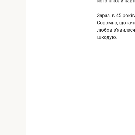
його ніколи наві
Зараз, в 45 рокі
Соромно, що кину
любов з’явилася 
шкодую.