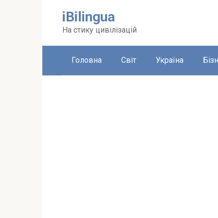
Перейти
iBilingua
до
вмісту
На стику цивілізацій
Головна
Світ
Україна
Біз