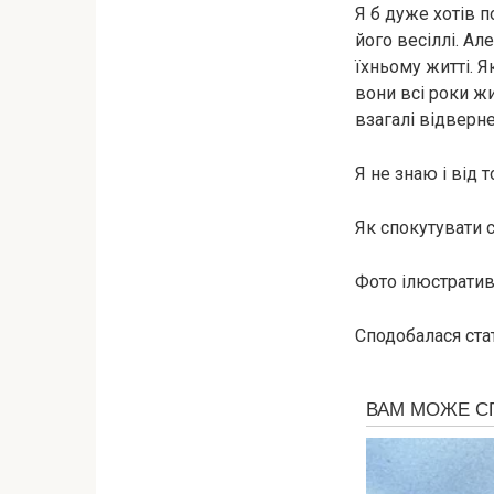
Я б дуже хотів п
його весіллі. Ал
їхньому житті. Я
вони всі роки жи
взагалі відверн
Я не знаю і від 
Як спокутувати 
Фото ілюстративн
Сподобалася стат