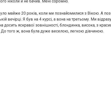
 його ніколи й не бачив. Мені соромно.
 було майже 20 років, коли ми познайомилися з Вікою. А по
кій вечірці. Я був на 4 курсі, а вона на третьому. Ми відра
на досить яскравої зовнішності, блондинка, висока, з крас
. До того ж, вона була дуже веселою, легкою дівчиною.