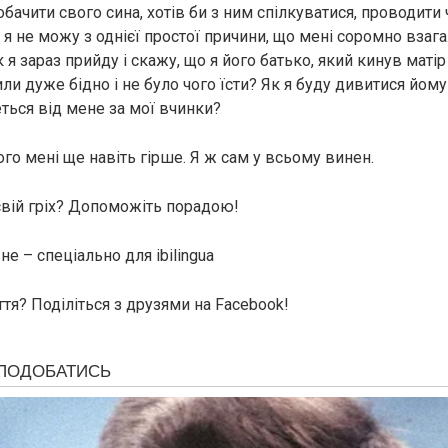
обачити свого сина, хотів би з ним спілкуватися, проводити 
е я не можу з однієї простої причини, що мені соромно взага
к я зараз прийду і скажу, що я його батько, який кинув матір
ли дуже бідно і не було чого їсти? Як я буду дивитися йому
еться від мене за мої вчинки?
того мені ще навіть гірше. Я ж сам у всьому винен.
свій гріх? Допоможіть порадою!
е – спеціально для ibilingua
тя? Поділіться з друзями на Facebook!