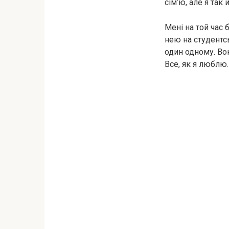
сім’ю, але я так
Мені на той час
нею на студентсь
один одному. Во
Все, як я люблю