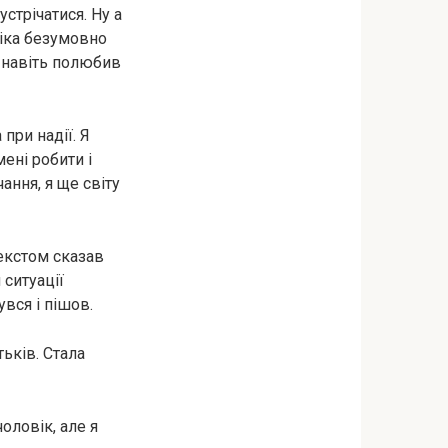
устрічатися. Ну а
 Віка безумовно
б навіть полюбив
при надії. Я
мені робити і
ання, я ще світу
екстом сказав
 ситуації
увся і пішов.
тьків. Стала
оловік, але я