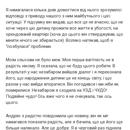
Я намагалася кілька днів домогтися від нього зрозумілої
відповіді з приводу нашого з ним майбутнього і цієї
ситуації. У підсумку він видав, що все це не вчасно, що не
хоче через цю дитину прожити все життя в убогості, на
орендованій квартирі (хоча до цього він стверджував, що
міняти нічого не збирається). Всіляко натякав, щоб я
“позбулася” проблеми.
Моїм сльозам не було меж. Моя перша вагітність не в
радість нікому. Я сказала, що не буду цього робити. В
результаті у нас незабаром вийшов діалог і я переконала
його, що народження дитини це не кінець світу, і що
разом у нас вийде впоратися. Він погодився і ми ніби як
помирилися. Незабаром я сходила на УЗД і ЧУДО!
Подвійне чудо! Ось вже чого я не очікувала, так ось
цього.
Андрію з радістю повідомила цю новину, він як міг
намагався показати радість, але я бачила, що це його ще
більше налякало. Але це добре. Я в черговий раз підняла