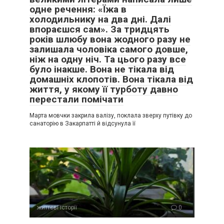
одне речення: «Їжа в
холодильнику на два дні. Далі
впораєшся сам». За тридцять
років шлюбу вона жодного разу не
залишала чоловіка самого довше,
ніж на одну ніч. Та цього разу все
було інакше. Вона не тікала від
домашніх клопотів. Вона тікала від
життя, у якому її турботу давно
перестали помічати
Марта мовчки закрила валізу, поклала зверху путівку до
санаторію в Закарпатті й відсунула її
життєві історії
0