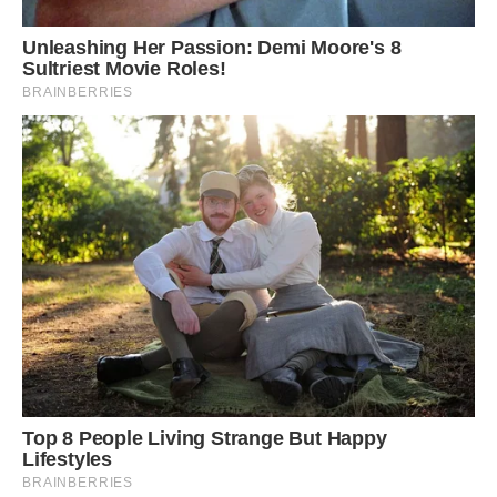
Хочеться кричати від цієї несправедливості. ТАК не можу.
Через дітей. Через хвилювання вони так сильно
починають битися в животі, що сил немає. Минуло два
дні, я написала йому з іншого номера про те, що потрібні
гроші на речі для дітей. Він проігнорував, заблокувавши і
цей мій номер. Я подзвонила його мамі і сказала все, як є.
Що більше я цього терпіти не збираюся. Вона почала
захищати його.