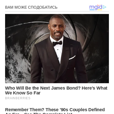
мовляв чим мені погано в столиці народжувати. Я
пояснила, що стану мамою двох діточок і потрібно буде
оформити багато документів на отримання різних пільг і
субсидій. А зробити це мені потрібно за місцем моєї
прописки. Та й з дітьми жити на орендованій квартирі з
купою сторонніх людей я не збираюся.