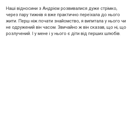
Наші відносини з Андрієм розвивалися дуже стрімко,
через пару тижнів я вже практично переїхала до нього
жити. Перш ніж почати знайомство, я випитала у нього чи
не одружений він часом. Звичайно ж він сказав, що ні, що
розлучений. І у мене і у нього є діти від перших шлюбів.