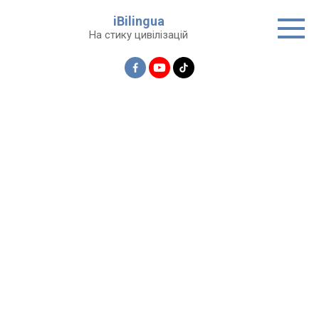
Перейти
iBilingua
до
На стику цивілізацій
вмісту