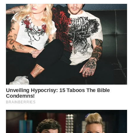
Я зрозуміла, що і тут мені теж не побачити підтримку.
Підсумок такий. Я змінила номер телефону і вирішила
припинити будь-яке спілкування не тільки з ним, але і з
його родиною. Раз не буде в дітей батька, то й рідня нам
ця не потрібна.
Так, можливо мене мало хто підтримає, але рішення моє
остаточне. Я хотіла просто повноцінну сім’ю, хотіла, щоб
він просто розлучився. Але мабуть доля дала мені цих
дітей, щоб я виховала їх одна в такому гучному статусі
“МАТИ-ОДИНОЧКА”.
PS. Зараз у мене 32 тиждень вагітності. І приблизно через
6 тижнів на світ з’являться два приголомшливих малюка.
Передрук без посилання на ibilingua.com – заборонений!
Фото ілюстративне – femmie