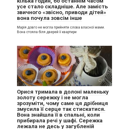
кілька годин, бо останнім часом
усе стало складніше. Але замість
звичного «звісно, приводи дітей»
вона почула зовсім інше
Марія довго не могла прийняти слова власної мами.
Вона стояла біля дверей її квартири
життєві історії
0
Орися тримала в долоні маленьку
золоту сережку і не могла
зрозуміти, чому саме ця дрібниця
змусила її серце так стискатися.
Вона знайшла її в спальні, коли
прибирала речі у шафі. Сережка
лежала не десь у загубленій