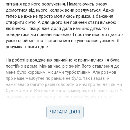
питання про його розлучення. Намагаючись знову
домогтися від нього, коли ж вони розлучаться. Адже
тепер це вже не просто моя якась примха, а бажання
створити сім’ю. А для цього він повинен стати вільною
людиною. І якщо вже доля дала нам цих дітей, то і
поводитись ми повинні належно. І поставитися до цього з
усією серйозністю. Питання мої не увінчалися успіхом. Я
розуміла тільки одне.
На роботі відрядження звичайно ж припинилися і я була
постійно вдома. Минав час, ріс живіт, його ставлення до
мене було хорошим, місцями турботливим. Але розмов
про наше майбутнє як раніше не було, так і зараз. Я
намагалася багато разів говорити з ним про те, де і як ми
будемо жити. Він неохоче щось мимрив, не більше того. У
підсумку я зрозуміла, що плани треба будувати, час
минає, вагітність не на кілька років і часу не так вже й
багато, щоб зробити все по розуму.
ЧИТАТИ ДАЛІ
Я вирішила, що народжувати буду в своєму рідному місті.
Йому про це сказала, він назвав мене ненормальною,