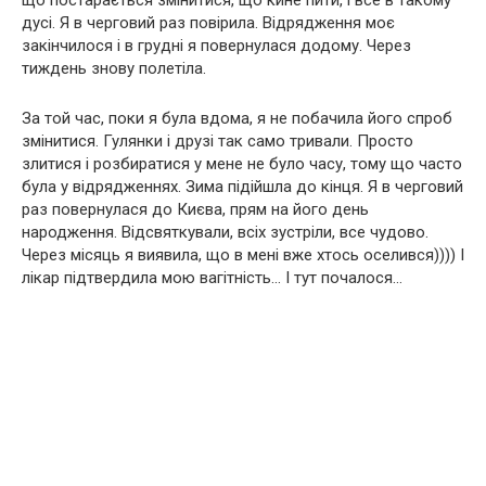
що постарається змінитися, що кине пити, і все в такому
дусі. Я в черговий раз повірила. Відрядження моє
закінчилося і в грудні я повернулася додому. Через
тиждень знову полетіла.
За той час, поки я була вдома, я не побачила його спроб
змінитися. Гулянки і друзі так само тривали. Просто
злитися і розбиратися у мене не було часу, тому що часто
була у відрядженнях. Зима підійшла до кінця. Я в черговий
раз повернулася до Києва, прям на його день
народження. Відсвяткували, всіх зустріли, все чудово.
Через місяць я виявила, що в мені вже хтось оселився)))) І
лікар підтвердила мою вагітність… І тут почалося…