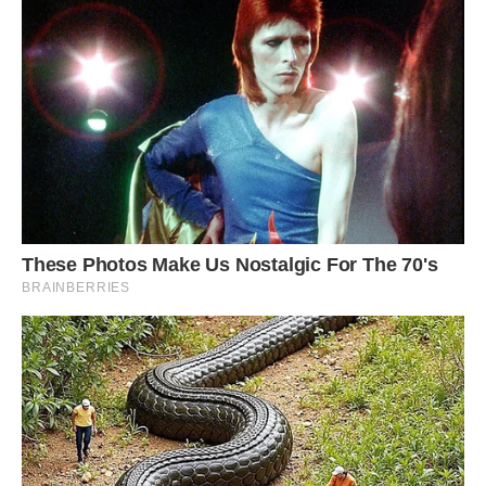
спокійно готувала грунт і дізнавалася всі тонкощі для
втілення моєї мрії.
Відносини наші були не дивлячись на всі ці непорозуміння
місцями хорошими. Я бачила, що він мене любить, що
звик до думки, що у нас буде двоє дітей. Настав час,
коли мені довелося виїхати додому в своє місто. Він
провів мене, поїхав зі мною. Останніх три дні ми побули
разом і він поїхав назад. В останній раз я бачила його
закохані очі, наостанок він поцілував мій великий живіт,
сказавши, що через місяць обов’язково приїде.
Я почала займатися підготовкою до майбутньої події.
Потрібно було доробити ремонт, докупити необхідні
меблі, зробити кімнату для малюків. Все б добре, якби в
черговий раз я не нагадала йому про розлучення. Він
прикрив мені рота, сказавши, що тема закрита і говорити
він про це не збирається.
Мені стало так прикро, невже я не маю права на
повноцінну сім’ю. І в такому стані я написала дружині