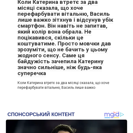
Коли Катерина втретє за два
місяці сказала, що хоче
перефарбувати вітальню, Василь
лише важко зітхнув і відсунув убік
смартфон. Він навіть не запитав,
який колір вона обрала. Не
поцікавився, скільки це
коштуватиме. Просто мовчки дав
зрозуміти, що не бачить у цьому
жодного сенсу. Саме ця
байдужість зачепила Катерину
значно сильніше, ніж будь-яка
суперечка
Коли Катерина втретє за два місяці сказала, що хоче
перефарбувати вітальню, Василь лише важко