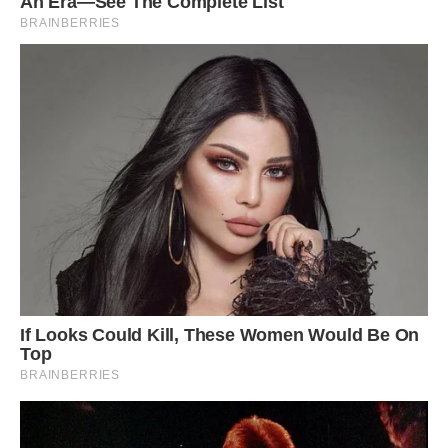
Він крутив пальцем біля скроні, невпинно повторюючи, що
я ненормальна. Я сказала Андрію, що якщо він не
розлучиться, то дітей я на нього не запишу. Він
промовчав. Я почала будувати плани на майбутнє, без
його участі. Іноді намагалася поділитися з ним своїми
ідеями і кожен раз натикалася на стіну нерозуміння.
Поділилася з ним ідеєю того, що хочу купити будинок,
продавши свою малесеньку квартиру. Сказала, що хочу
створити для дітей хороші умови. І взагалі виїхати жити в
інше місто, ближче до моря, де для дітей буде чудовий
клімат. І знову я чула на свою адресу, що я ненормальна.
В результаті перестала йому про щось говорити. А просто