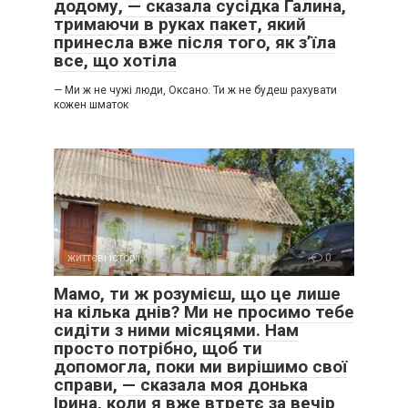
додому, — сказала сусідка Галина,
тримаючи в руках пакет, який
принесла вже після того, як з’їла
все, що хотіла
— Ми ж не чужі люди, Оксано. Ти ж не будеш рахувати
кожен шматок
життєві історії
0
Мамо, ти ж розумієш, що це лише
на кілька днів? Ми не просимо тебе
сидіти з ними місяцями. Нам
просто потрібно, щоб ти
допомогла, поки ми вирішимо свої
справи, — сказала моя донька
Ірина, коли я вже втретє за вечір