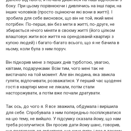
боку. При цьому порівнюючи і дивлячись на інші пари, на
інших чоловіків (просто оцінюючи які вони в житті). І
зробила для себе висновок, що він не той, який мені
потрібен. По-перше, він без мети в житті, по-друге, не
збирається нічого міняти в своєму житті (його цілком
влаштовує жити все життя на орендованій квартирі з
купою людей) і багато-багато всього, що я не бачила в
ньому, коли була з ним поруч.
Він підкорив мене з перших днів турботою, увагою,
квітами, подарунками. Всім тим, чого мені так не
вистачало на той момент. Але він людина, яка звикла
гуляти, відпочивати, розважатися. У перший час щоденні
гості в квартирі мене не лякали, потім стали
насторожувати, а потім вже почали дратувати.
Так ось, до чого я. Я все зважила, обдумала і вирішила
для себе. Спробувала з ним попередньо поспілкуватися
на цю тему, не вийшло. У підсумку сказала йому, що нам
треба розлучитися. Він просив дати йому шанс, говорив,