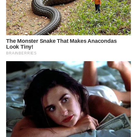
Андрія. Написала дуже делікатно і культурно, ні слова про
те, що у нас з ним буде двоє дітей. Просто запитала, чому
вони досі не розлучені. Вона відповіла, що абсолютно не
проти і що нехай він збирає всі документи, а якщо йому
ніколи, то вона займеться цим, як тільки у неї буде
вільний час.
Андрію я про своє спілкування з нею розповіла відразу,
не приховуючи. І тут же від нього приходить
повідомлення: “Ах ти… . Забудь про мене. Я знав, що ти
така, але не думав, що настільки. Забудь мене”. І
заблокував всі мої номери. Знову біль, знову сльози.