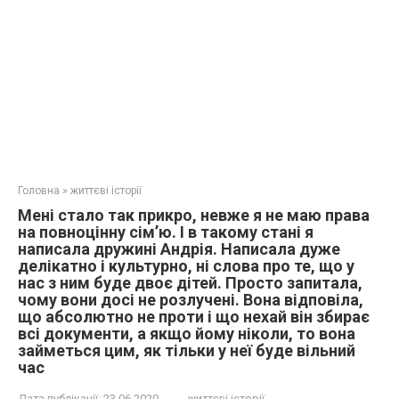
Головна
»
життєві історії
Мені стало так прикро, невже я не маю права
на повноцінну сім’ю. І в такому стані я
написала дружині Андрія. Написала дуже
делікатно і культурно, ні слова про те, що у
нас з ним буде двоє дітей. Просто запитала,
чому вони досі не розлучені. Вона відповіла,
що абсолютно не проти і що нехай він збирає
всі документи, а якщо йому ніколи, то вона
займеться цим, як тільки у неї буде вільний
час
Дата публікації:
23.06.2020
життєві історії