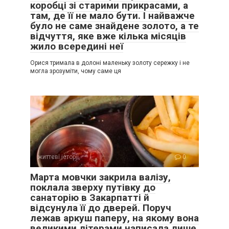
коробці зі старими прикрасами, а
там, де її не мало бути. І найважче
було не саме знайдене золото, а те
відчуття, яке вже кілька місяців
жило всередині неї
Орися тримала в долоні маленьку золоту сережку і не
могла зрозуміти, чому саме ця
життєві історії
0
Марта мовчки закрила валізу,
поклала зверху путівку до
санаторію в Закарпатті й
відсунула її до дверей. Поруч
лежав аркуш паперу, на якому вона
великими літерами написала лише