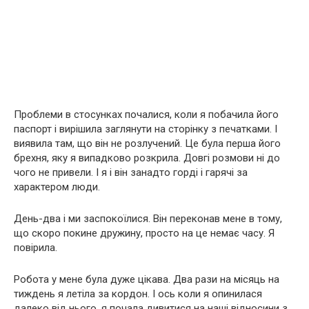
Проблеми в стосунках почалися, коли я побачила його
паспорт і вирішила заглянути на сторінку з печатками. І
виявила там, що він не розлучений. Це була перша його
брехня, яку я випадково розкрила. Довгі розмови ні до
чого не привели. І я і він занадто горді і гарячі за
характером люди.
День-два і ми заспокоїлися. Він переконав мене в тому,
що скоро покине дружину, просто на це немає часу. Я
повірила.
Робота у мене була дуже цікава. Два рази на місяць на
тиждень я летіла за кордон. І ось коли я опинилася
далеко від нього, я почала дивитися на наші відносини з