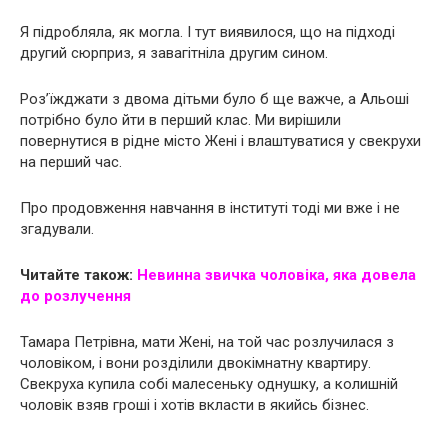
Я підробляла, як могла. І тут виявилося, що на підході
другий сюрприз, я зaвaгiтніла другим сином.
Роз’їжджати з двома дітьми було б ще важче, а Альоші
потрібно було йти в перший клас. Ми вирішили
повернутися в рідне місто Жені і влаштуватися у свекрухи
на перший час.
Про продовження навчання в інституті тоді ми вже і не
згадували.
Читайте також:
Невинна звичка чоловіка, яка довела
до розлучення
Тамара Петрівна, мати Жені, на той час розлучилася з
чоловіком, і вони розділили двокімнатну квартиру.
Свекруха купила собі малесеньку однушку, а колишній
чоловік взяв гроші і хотів вкласти в якийсь бізнес.