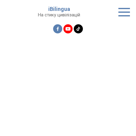
Перейти
iBilingua
до
На стику цивілізацій
вмісту