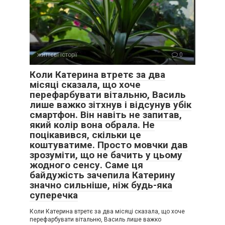
життєві історії
0
Коли Катерина втретє за два
місяці сказала, що хоче
перефарбувати вітальню, Василь
лише важко зітхнув і відсунув убік
смартфон. Він навіть не запитав,
який колір вона обрала. Не
поцікавився, скільки це
коштуватиме. Просто мовчки дав
зрозуміти, що не бачить у цьому
жодного сенсу. Саме ця
байдужість зачепила Катерину
значно сильніше, ніж будь-яка
суперечка
Коли Катерина втретє за два місяці сказала, що хоче
перефарбувати вітальню, Василь лише важко