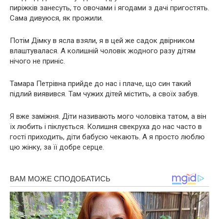
пиріжків занесуть, то овочами і ягодами з дачі пригостять.
Сама дивуюся, як прожили.
Потім Дімку в ясла взяли, я в цей же садок двірником
влаштувалася. А колишній чоловік жодного разу дітям
нічого не приніс.
Тамара Петрівна прийде до нас і плаче, що син такий
підлий виявився. Там чужих дітей містить, а своїх забув.
Я вже заміжня. Діти називають мого чоловіка татом, а він
їх любить і піклується. Колишня свекруха до нас часто в
гості приходить, діти бабусю чекають. А я просто люблю
цю жінку, за її добре серце.