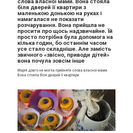
слова власної мами. Вона стояла
біля дверей її квартири з
маленькою донькою на руках і
намагалася не показати
розчарування. Вона прийшла не
просити про щось надзвичайне. Їй
просто потрібна була допомога на
кілька годин, бо останнім часом
усе стало складніше. Але замість
звичного «звісно, приводи дітей»
вона почула зовсім інше
Марія довго не могла прийняти слова власної мами.
Вона стояла біля дверей її квартири
життєві історії
0