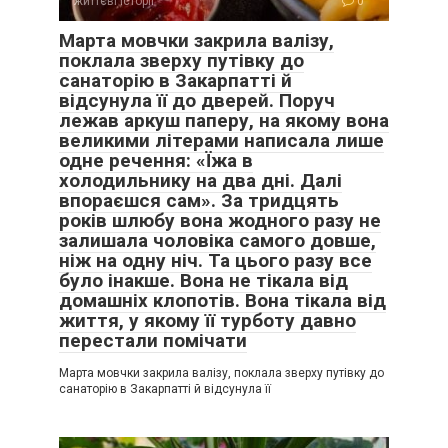
життєві історії
0
Марта мовчки закрила валізу,
поклала зверху путівку до
санаторію в Закарпатті й
відсунула її до дверей. Поруч
лежав аркуш паперу, на якому вона
великими літерами написала лише
одне речення: «Їжа в
холодильнику на два дні. Далі
впораєшся сам». За тридцять
років шлюбу вона жодного разу не
залишала чоловіка самого довше,
ніж на одну ніч. Та цього разу все
було інакше. Вона не тікала від
домашніх клопотів. Вона тікала від
життя, у якому її турботу давно
перестали помічати
Марта мовчки закрила валізу, поклала зверху путівку до
санаторію в Закарпатті й відсунула її