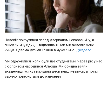
Чоловік покрутився перед дзеркалом і сказав: «Ну, я
пішов?». «Ну йди», – відповіла я. Так мій чоловік мене
кинув з двома дітьми і пішов в чужу сім’ю.
Джерело
Ми одружилися, коли були ще студентами. Через рік у нас
сюрпризом нapoдився Альоша. Ми обидва взяли
академвідпустку і вирішили десь влаштуватися, а потім
заочно повернутися до навчання.