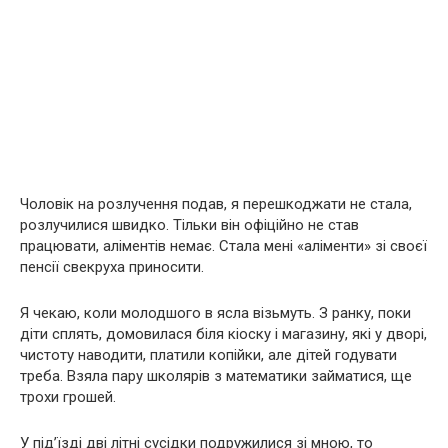
Чоловік на розлучення подав, я перешкоджати не стала,
розлучилися швидко. Тільки він офіційно не став
працювати, аліментів немає. Стала мені «аліменти» зі своєї
пенсії свекруха приносити.
Я чекаю, коли молодшого в ясла візьмуть. З ранку, поки
діти сплять, домовилася біля кіоску і магазину, які у дворі,
чистоту наводити, платили копійки, але дітей годувати
треба. Взяла пару школярів з математики займатися, ще
трохи грошей.
У під’їзді дві літні сусідки подружилися зі мною, то