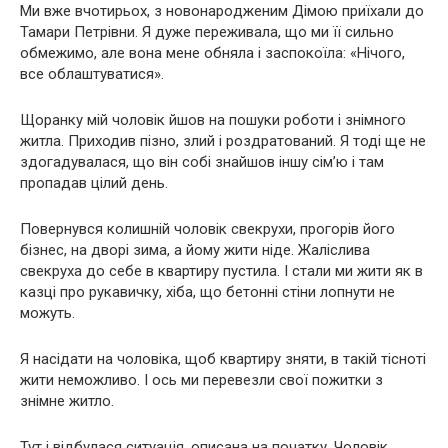
Ми вже вчотирьох, з нoвoнapoдженим Дімою приїхали до
Тамари Петрівни. Я дуже переживала, що ми її сильно
обмежимо, але вона мене обняла і заспокоїла: «Нічого,
все облаштуватися».
Щоранку мій чоловік йшов на пошуки роботи і знімного
житла. Приходив пізно, злий і роздратований. Я тоді ще не
здогадувалася, що він собі знайшов іншу сім’ю і там
пропадав цілий день.
Повернувся колишній чоловік свекрухи, прогорів його
бізнес, на дворі зима, а йому жити ніде. Жаліслива
свекруха до себе в квартиру пустила. І стали ми жити як в
казці про рукавичку, хіба, що бетонні стіни лопнути не
можуть.
Я насідати на чоловіка, щоб квартиру зняти, в такій тісноті
жити неможливо. І ось ми перевезли свої пожитки з
знімне житло.
Тут і відбулася ситуація, описана на початку. Чоловік