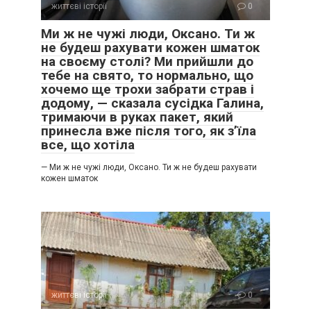
життєві історії
0
Ми ж не чужі люди, Оксано. Ти ж
не будеш рахувати кожен шматок
на своєму столі? Ми прийшли до
тебе на свято, то нормально, що
хочемо ще трохи забрати страв і
додому, — сказала сусідка Галина,
тримаючи в руках пакет, який
принесла вже після того, як з’їла
все, що хотіла
— Ми ж не чужі люди, Оксано. Ти ж не будеш рахувати
кожен шматок
життєві історії
0