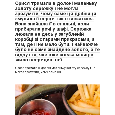
Орися тримала в долоні маленьку
золоту сережку і не могла
зрозуміти, чому саме ця дрібниця
змусила її серце так стискатися.
Вона знайшла її в спальні, коли
прибирала речі у шафі. Сережка
лежала не десь у загубленій
коробці зі старими прикрасами, а
там, де її не мало бути. І найважче
було не саме знайдене золото, а те
відчуття, яке вже кілька місяців
жило всередині неї
Орися тримала в долоні маленьку золоту сережку і не
могла зрозуміти, чому саме ця