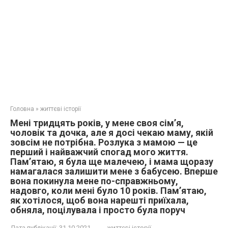
Головна
»
життєві історії
Мені тридцять років, у мене своя сім’я,
чоловік та дочка, але я досі чекаю маму, якій
зовсім не потрібна. Розлука з мамою — це
перший і найважчий спогад мого життя.
Пам’ятаю, я була ще малечею, і мама щоразу
намагалася залишити мене з бабусею. Вперше
вона покинула мене по-справжньому,
надовго, коли мені було 10 років. Пам’ятаю,
як хотілося, щоб вона нарешті приїхала,
обняла, поцілувала і просто була поруч
Дата публікації:
31.10.2021
життєві історії