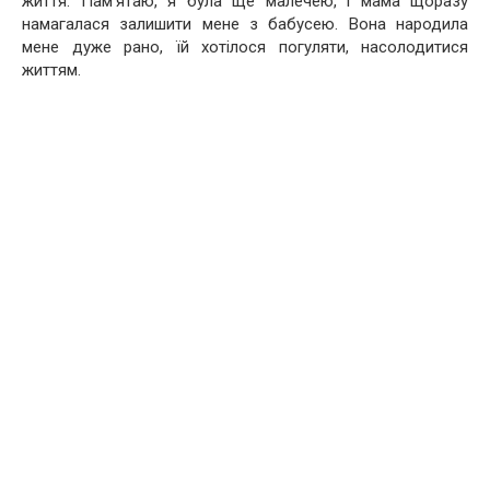
життя. Пам’ятаю, я була ще малечею, і мама щоразу
намагалася залишити мене з бабусею. Вона народила
мене дуже рано, їй хотілося погуляти, насолодитися
життям.