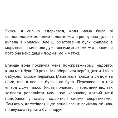
Якось я сильно вдарилася, коли мама йшла зі
світловолосим молодим чоловіком, а я рвонулася до неї і
випала з коляски. Але ці розставання були краплею в
морі, незначними, але дуже явними знаками — я зовсім не
потрібна найріднішій людині, моїй матусі.
Вперше вона покинула мене по-справжньому, надовго,
коли мені було 10 років. Ми збиралися переїжджати, і ми з
бабусею поїхали першими. Мама мала приїхати слідом за
нами, але її все не було і не було. Переживала я цей
епізод дуже тяжко. Якраз починався перехідний вік, так
хотілося розповісти мамі про хлопчика, котрий мені
подобався у класі, поділитися своїми секретиками…
Пам’ятаю, як хотілося, щоб вона нарешті приїхала, обняла,
поцілувала і просто була поруч.