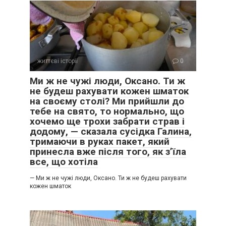
життєві історії
0
Ми ж не чужі люди, Оксано. Ти ж
не будеш рахувати кожен шматок
на своєму столі? Ми прийшли до
тебе на свято, то нормально, що
хочемо ще трохи забрати страв і
додому, — сказала сусідка Галина,
тримаючи в руках пакет, який
принесла вже після того, як з’їла
все, що хотіла
— Ми ж не чужі люди, Оксано. Ти ж не будеш рахувати
кожен шматок