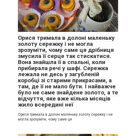
життєві історії
0
Орися тримала в долоні маленьку
золоту сережку і не могла
зрозуміти, чому саме ця дрібниця
змусила її серце так стискатися.
Вона знайшла її в спальні, коли
прибирала речі у шафі. Сережка
лежала не десь у загубленій
коробці зі старими прикрасами, а
там, де її не мало бути. І найважче
було не саме знайдене золото, а те
відчуття, яке вже кілька місяців
жило всередині неї
Орися тримала в долоні маленьку золоту сережку і не
могла зрозуміти, чому саме ця