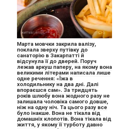
життєві історії
0
Марта мовчки закрила валізу,
поклала зверху путівку до
санаторію в Закарпатті й
відсунула її до дверей. Поруч
лежав аркуш паперу, на якому вона
великими літерами написала лише
одне речення: «Їжа в
холодильнику на два дні. Далі
впораєшся сам». За тридцять
років шлюбу вона жодного разу не
залишала чоловіка самого довше,
ніж на одну ніч. Та цього разу все
було інакше. Вона не тікала від
домашніх клопотів. Вона тікала від
життя, у якому її турботу давно