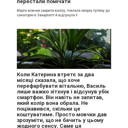
перестали помічати
Марта мовчки закрила валізу, поклала зверху путівку до
санаторію в Закарпатті й відсунула її
життєві історії
0
Коли Катерина втретє за два
місяці сказала, що хоче
перефарбувати вітальню, Василь
лише важко зітхнув і відсунув убік
смартфон. Він навіть не запитав,
який колір вона обрала. Не
поцікавився, скільки це
коштуватиме. Просто мовчки дав
зрозуміти, що не бачить у цьому
жодного сенсу. Саме ця