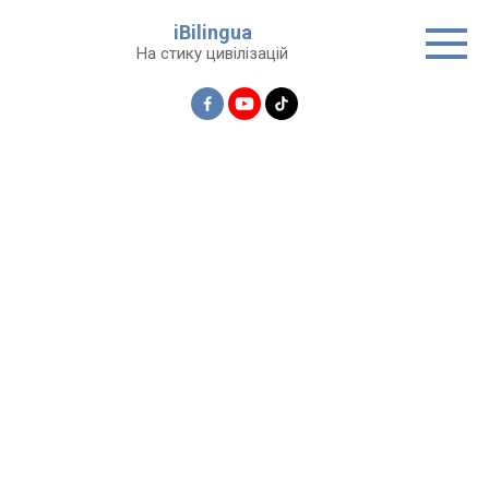
Перейти
iBilingua
до
На стику цивілізацій
вмісту