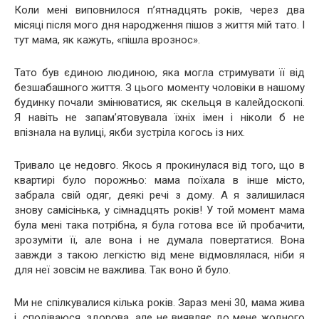
Коли мені виповнилося п’ятнадцять років, через два
місяці після мого дня народження пішов з життя мій тато. І
тут мама, як кажуть, «пішла врознос».
Тато був єдиною людиною, яка могла стримувати її від
безшабашного життя. З цього моменту чоловіки в нашому
будинку почали змінюватися, як скельця в калейдоскопі.
Я навіть не запам’ятовувала їхніх імен і ніколи б не
впізнала на вулиці, якби зустріла когось із них.
Тривало це недовго. Якось я прокинулася від того, що в
квартирі було порожньо: мама поїхала в інше місто,
забрала свій одяг, деякі речі з дому. А я залишилася
знову самісінька, у сімнадцять років! У той момент мама
була мені така потрібна, я була готова все їй пробачити,
зрозуміти її, але вона і не думала повертатися. Вона
завжди з такою легкістю від мене відмовлялася, ніби я
для неї зовсім не важлива. Так воно й було.
Ми не спілкувалися кілька років. Зараз мені 30, мама жива
і, сподіваюся, здорова, але не виявляє до мене жодного