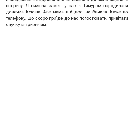
інтересу. Я вийшла заміж, у нас з Тимуром народилася
донечка Ксюша. Але мама її й досі не бачила. Каже по
телефону, що скоро приїде до нас погостювати, привітати
онучку із триріччям.