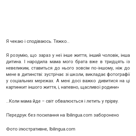
Я чекаю і сподіваюсь. Тяжко…
Я розумію, що зараз у неї інше життя, інший чоловік, інша
дитина. І народила мама мого брата вже в тридцять із
невеликим, ставиться до нього зовсім по-іншому, ніж до
мене в дитинстві: зустрічає зі школи, викладає фотографії
у соціальних мережах. А мені досі важко дивитися на ці
картинкит іншого життя, і, напевно, щасливої ​​родини»
…Коли мама йде – світ обвалюється і летить у прірву.
Передрук без посилання на Ibilingua.com заборонено
Фото ілюстративне, Ibilingua.com